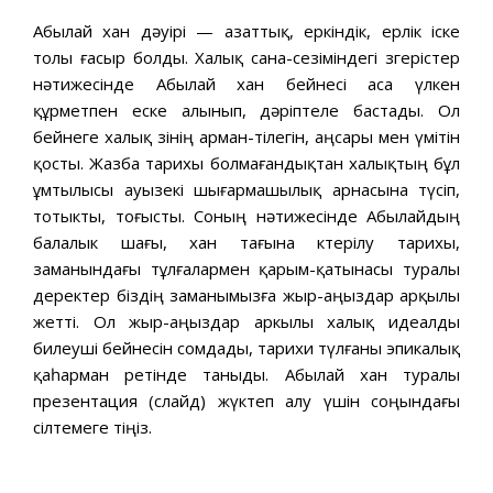
Абылай хан дәуірі — азаттық, еркіндік, ерлік іске
толы ғасыр болды. Халық сана-сезіміндегі өзгерістер
нәтижесінде Абылай хан бейнесі аса үлкен
құрметпен еске алынып, дәріптеле бастады. Ол
бейнеге халық өзінің арман-тілегін, аңсары мен үмітін
қосты. Жазба тарихы болмағандықтан халықтың бұл
ұмтылысы ауызекі шығармашылық арнасына түсіп,
тотыкты, тоғысты. Соның нәтижесінде Абылайдың
балалык шағы, хан тағына көтерілу тарихы,
заманындағы тұлғалармен қарым-қатынасы туралы
деректер біздің заманымызға жыр-аңыздар арқылы
жетті. Ол жыр-аңыздар аркылы халық идеалды
билеуші бейнесін сомдады, тарихи түлғаны эпикалық
қаһарман ретінде таныды. Абылай хан туралы
презентация (слайд) жүктеп алу үшін соңындағы
сілтемеге өтіңіз.