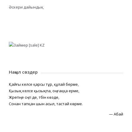
Әскери дайындық
Нақыл сөздер
Қайғы келсе қарсы тұр, құлай берме,
Қызық келсе қызықпа, оңғаққа ерме,
Жүрегіңе сүңгі де, түбін көзде,
Сонан тапқан шын асыл, тастай көрме.
—
Абай