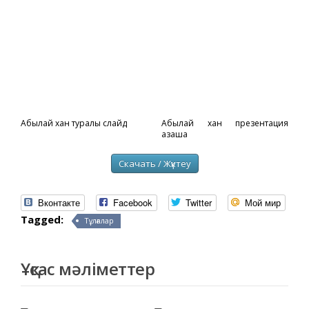
Абылай хан туралы слайд
Абылай хан презентация
қазақша
Скачать / Жүктеу
Вконтакте
Facebook
Twitter
Мой мир
Tagged:
Тұлғалар
Ұқсас мәліметтер