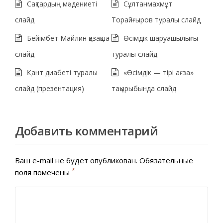
Сақтардың мәдениеті
Сұлтанмахмұт
слайд
Торайғыров туралы слайд
Бейімбет Майлин қазақша
Өсімдік шаруашылығы
слайд
туралы слайд
Қант диабеті туралы
«Өсімдік — тірі ағза»
слайд (презентация)
тақырыбында слайд
Добавить комментарий
Ваш e-mail не будет опубликован.
Обязательные
*
поля помечены