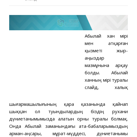
Абылай хан өмірі
мен атқарған
қызметі жыр-
аңыздар
мазмұнына арқау
болды. Абылай
ханның өмірі туралы
слайд, халық
шығармашылығының қара қазанында қайнап
шыққан ол туындылардың біздің рухани
дүниетанымымызда алатын орны туралы болмақ.
Онда Абылай заманындағы ата-бабаларымыздың
арман-аңсары, мұрат-мүддесі, дүниетанымы