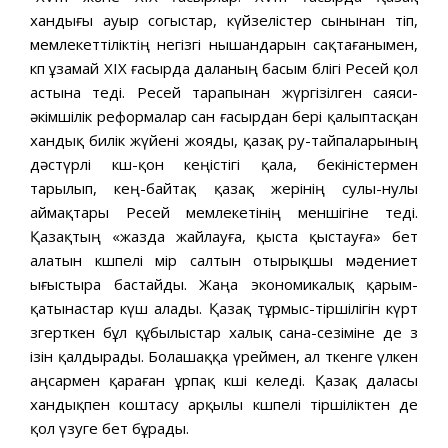
хандығы ауыр согыстар, күйзелістер сынынан өтіп,
мемлекеттіліктің негізгі нышандарын сақтағанымен,
көп ұзамай XIX ғасырда даланың басым бөлігі Ресей қол
астына өтеді. Ресей тарапынан жүргізілген саяси-
әкімшілік реформалар сан ғасырдан бері қалыптасқан
хандық билік жүйені жояды, қазақ ру-тайпаларының
дәстүрлі көш-қон кеңістігі қала, бекіністермен
тарылып, кең-байтақ қазақ жерінің сулы-нулы
аймақтары Ресей мемлекетінің меншігіне өтеді.
Қазақтың «жазда жайлауға, қыста қыстауға» бет
алатын көшпелі өмір салтын отырықшы мәдениет
ығыстыра бастайды. Жаңа экономикалық қарым-
қатынастар күш алады. Қазақ тұрмыс-тіршілігін күрт
өзгерткен бұл құбылыстар халық сана-сезіміне де өз
ізін қалдырады. Болашаққа үреймен, ал өткенге үлкен
аңсармен қараған ұрпақ көші келеді. Қазақ даласы
хандықпен коштасу арқылы көшпелі тіршіліктен де
қол үзуге бет бұрады.