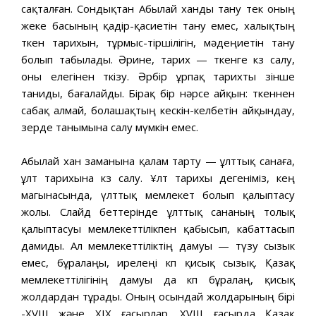
сақталған. Сондықтан Абылай ханды тану тек оның
жеке басының қадір-қасиетін тану емес, халықтың
өткен тарихын, тұрмыс-тіршілігін, мәдеңиетін тану
болып табылады. Әрине, тарих — өткенге көз салу,
оны елегінен өткізу. Әрбір ұрпақ тарихты өзінше
таниды, бағалайды. Бірақ бір нәрсе айқын: өткеннен
сабақ алмай, болашақтың кескін-келбетін айқындау,
зерде танымына салу мүмкін емес.
Абылай хан заманына қалам тарту — ұлттық санаға,
ұлт тарихына көз салу. ¥лт тарихы дегеніміз, кең
магынасында, үлттық мемлекет болып қалыптасу
жолы. Слайд беттерінде ұлттық сананың толық
қалыптасуы мемлекеттілікпен қабысып, кабаттасып
дамиды. Ал мемлекеттіліктің дамуы — түзу сызык
емес, бұралаңы, ирелеңі көп қисық сызық. Қазақ
мемлекеттілігінің дамуы да көп бұралаң, қисық
жолдардан тұрады. Оның осындай жолдарының бірі
-XVIII және XIX ғасырлар. XVIII ғасырда Қазақ