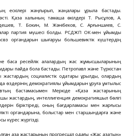
дың ескілері жаңғырып, жаңалары құрыла бастады.
ті. Қазақ халқының тамаша өкілдері Т. Рысқұлов, А.
дешев, Т. Бокин, М. Жәнібеков, С. Арғыншиев, С.
қалар партия мүшесі болды. РСДЖП ОК-мен ұйымдық
пасөз органдарын шығаруы большевиктік күштердің
е басқа ресейлік қалалардың жас жұмысшыларының
ымдары пайда бола бастады. Петропавл және Түркістан
 жастардың социалистік одақтары құрылды, олардың
ы да өздерінің демократиялық ұйымдарын құруға ұмтылыс
овтың бастамасымен Меркіде «Қазақ жастарының
қушы жастардың, интеллигенция демократияшыл бөлігі
ілдерін біріктіреді, оның бағдарламасы мен жарғысы
гілікті органдарына, болыстар мен старшындарға және
сы күрес жүргізді.
ған қазақ жастарының прогресшіл одағы «Жас қазақтың»