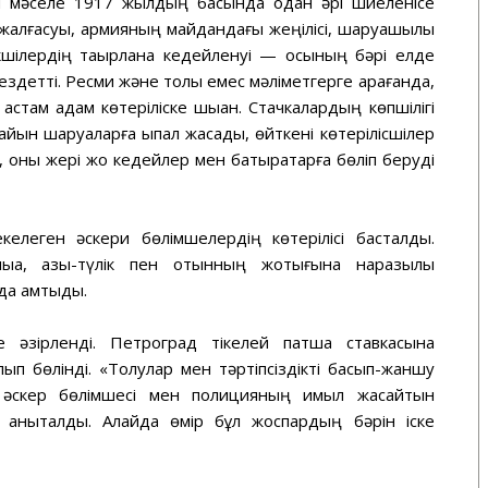
си мәселе 1917 жылдың басында одан әрі шиеленісе
 жалғасуы, армияның майдандағы жеңілісі, шаруашылық
екшілердің тақырлана кедейленуі — осының бәрі елде
детті. Ресми және толық емес мәліметгерге қарағанда,
астам адам көтеріліске шыққан. Стачкалардың көпшілігі
сайын шаруаларға ықпал жасады, өйткені көтерілісшілер
 оны жері жоқ кедейлер мен батырақтарға бөліп беруді
леген әскери бөлімшелердің көтерілісі басталды.
ыққа, азық-түлік пен отынның жоқтығына наразылық
да қамтыды.
е әзірленді. Петроград тікелей патша ставкасына
п бөлінді. «Толқулар мен тәртіпсіздікті басып-жаншу
әскер бөлімшесі мен полицияның қимыл жасайтын
 анықталды. Алайда өмір бұл жоспардың бәрін іске