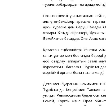
туралы хабарларды тез арада естіді, 
Патша өкіметі құлатылғаннан кейі
қалың еңбекшілер арасына таратып
қарсы күреске дем беруші болды. 
жоғары білімді қайраткері, бұрынғ
Бөкейханов басқарды. Оны Алаш қозғ
Қазақстан еңбекшілері Уақытша үк
саяси құқықтар мен бостандық береді 
ескі отарлау аппаратын сақтап қа
Куропаткин бастаған Түркістанда
жергілікті органы болып шыға келді.
Дегенмен бұқараның қысымымен 19
Түркістандық Кеңесі мен Ташкент а
қуылды. Революциялық бұқара осы к
Семей, Торғай және Орал облыст