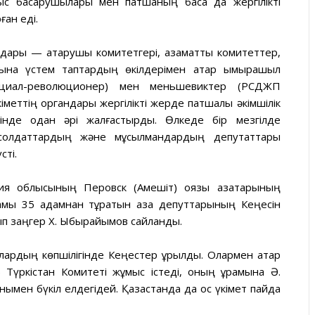
лыс басқарушылары мен патшаның басқа да жергілікті
ан еді.
дары — атқарушы комитетгері, азаматтық комитеттер,
амына үстем таптардың өкілдерімен қатар ымырашыл
циал-революционер) мен меньшевиктер (РСДЖП
үкіметтің органдары жергілікті жерде патшалық әкімшілік
йінде одан әрі жалғастырды. Өлкеде бір мезгілде
солдаттардың және мұсылмандардың депутаттары
сті.
 облысының Перовск (Ақмешіт) оязы қазақтарының
рамы 35 адамнан тұратын қазақ депуттарының Кеңесін
п заңгер X. Ыбырайымов сайланды.
лардың көпшілігінде Кеңестер құрылды. Олармен қатар
 Түркістан Комитеті жұмыс істеді, оның құрамына Ә.
ымен бүкіл елдегідей. Қазақстанда да қос үкімет пайда