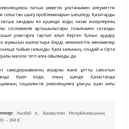
революциясы патша үкіметін құлатқанымен әлеуметтік
тік соғыстан шығу проблемаларын шешпеді. Қазақтарды
 патша зандары өз күшінде қалды; казак әскерлерінің
лық сословиелік артықшылықтары толығымен сақталды;
аршыл қулактарға тартып алып берген Қоныс аудару
 өз жүмысын жалғастыра берді; мемлекетгік мекемелер
ғысынща тыйым салыңды. Қазақ халқының, соңдай-ақ Орта
ралы мәселе тіпті алға қойылмады да.
ет самодержавиенің аграрлық және ұлттық саясатын
ғанда бүкіл елде, оның ішінде Қазақстанда
юцияның социалистік революцияға ұласуы үшін алғы
еттер:
Рысбай К., Қазақстан Республикасының
. – 368 б.