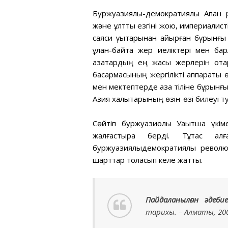
Буржуазиялық-демократиялық Ақпан 
және ұлттық езгіні жою, империалис
саяси құқықтарынан айырған бұрынғы
ұлан-байтақ жер иеліктері мен бар
қазақтардың ең жақсы жерлерін от
басқармасының жергілікті аппараты
мен мектептерде қазақ тіліне бұрын
Азия халықтарының өзін-өзі билеуі ту
Сөйтіп буржуазиолық Уақытша үкім
жалғастыра берді. Тұтас ал
буржуазиялықдемократиялық револ
шарттар толасып келе жатты.
Пайдаланылған әдеби
тарихы. – Алматы, 2005