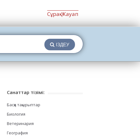
Сұрақ-Жауап
ІЗДЕУ
Санаттар тізімі:
Басқа тақырыптар
Биология
Ветеринария
География