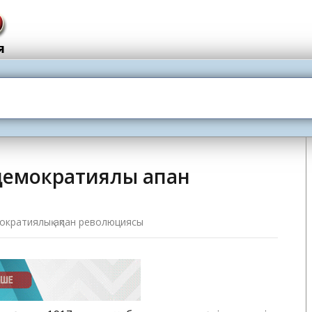
емократиялық ақпан
ократиялық ақпан революциясы