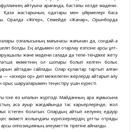
уллиннің айтуына қарағанда, бастапқы кезде мәдени-
 Қазақ жастарының одақтары мен үйірмелері басқа
ды. Оралда «Жігер», Семейде «Жанар», Орынборда
руалары қозғалысының мағынасы жағынан да, сондай-ақ
лігі болды. Ең алдымен ол отарлау езгісіне қарсы ұлт-
шаруашылық және мәдени салада да тепе-тендікке жету
 патша өкіметінің қол шоқпары болып келген болыс
рын қайтадан сайлады. Олар кулактар тартып алған
на — «әскери қор» деп межелеген жерлерді қайтарып алу
н орыс шаруаларымен теңестіру үшін күресті.
ы іске өз ықпалын жүргізді. Майданның қара жұмысына
ғыстың аса ауыр жағдайында тас карьерлерінде, жол
ыс істеген болатын. Олардың қайтып келуінің едәуір
ңес өкіметі жолындағы күрескерлердің ұлттық отряды
е қарсы оппозицияның әлеуметтік тірегіне айналды.