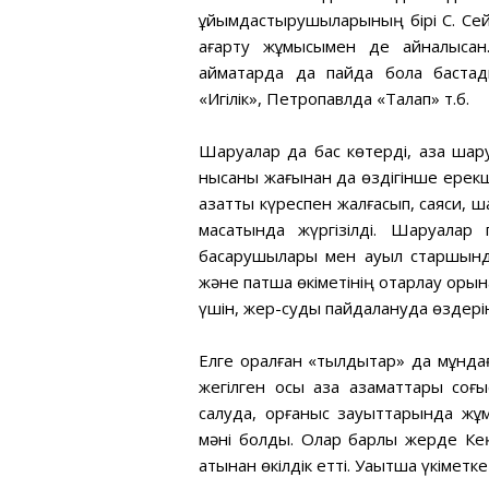
ұйымдастырушыларының бірі С. Сейф
ағарту жұмысымен де айналысқан.
аймақтарда да пайда бола баста
«Игілік», Петропавлда «Талап» т.б.
Шаруалар да бас көтерді, қазақ ша
нысаны жағынан да өздігінше ерекше
азаттық күреспен жалғасып, саяси, 
мақсатында жүргізілді. Шаруалар
басқарушылары мен ауыл старшында
және патша өкіметінің отарлау қоры
үшін, жер-суды пайдалануда өздері
Елге оралған «тылдықтар» да мұндағ
жегілген осы қазақ азаматтары со
салуда, қорғаныс зауыттарында жұм
мәні болды. Олар барлық жерде Ке
атынан өкілдік етті. Уақытша үкіметк