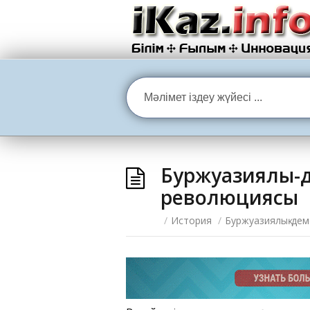
Буржуазиялық-д
революциясы
/
История
/
Буржуазиялық-дем