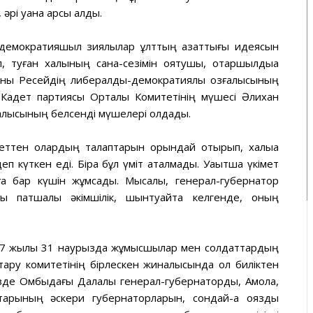
әрі қуана қарсы алды.
н демократияшыл зиялылар ұлттың азаттығы идеясын
, туған халқының сана-сезімін оятушы, отаршылдыққа
Оны Ресейдің либералдық-демократиялық қозғалысының
ы Кадет партиясы Орталық Комитетінің мүшесі Әлихан
алысының белсенді мүшелері қолдады.
іметтен олардың талаптарын орындай отырып, халыққа
деп күткен еді. Бірақ бұл үміт ақталмады. Уақытша үкімет
луға бар күшін жұмсады. Мысалы, генерал-губернатор
ғы патшалық әкімшілік, шынтуайтқа келгенде, оның
17 жылы 31 наурызда жұмысшылар мен солдаттардың
тқару комитетінің бірлескен жиналысында ол биліктен
езде Омбыдағы Далалық генерал-губернаторды, Ақмола,
арының әскери губернаторларын, сондай-ақ ояздық