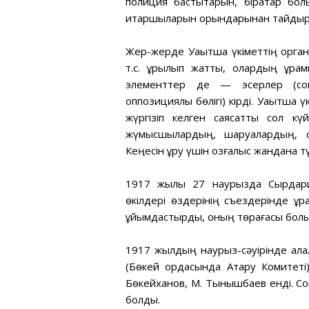
полиция бастықтарын, бірқатар бо
итаршыларын орындарынан тайдырғ
Жер-жерде Уақытша үкіметтің орган
т.с. құрылып жатты, олардың құр
элементтер де — эсерлер (со
оппозициялық бөлігі) кірді. Уақытша 
жүргізіп келген саясатты сол кү
жүмысшылардың, шаруалардың, 
Кеңесін құру үшін қозғалыс жандана тү
1917 жылы 27 наурызда Сырдария
өкілдері өздерінің съездерінде құ
ұйымдастырды, оның төрағасы болы
1917 жылдың наурыз-сәуірінде қала
(Бөкей ордасында Атқару Комитеті)
Бөкейханов, М. Тынышбаев енді. Сон
болды.