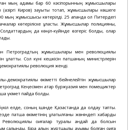
аған мың адамы бар 60 кәсіпорынның жұмысшылары
в (қазіргі Киров) зауыты тоқтап, жұмысшылары көшеге
00 мың жұмысшысы көтерілді. 25 ақпанда ол Питердегі
тачкалар көтеріліске ұласты. Жұмысшылар полицияны,
олдаттардың да көңіл-күйінде өзгеріс болды, олар
тады.
ыққан Петроградтың жұмысшылары мен революциялық
н құлатты. Сол күні кешкісін патшаның министрлерін
-демократиялық революция женді.
иялық-демократиялық өкіметті бейнелейтін жұмысшылар
троград Кеңесімен қатар буржуазия мен помещиктер
ша үкімет пайда болды.
бүкіл елде, соның ішінде Қазақстанда да қолдау тапты.
 кезде патша өкіметінің құлатылғаны жөніндегі хабарды
 Революциялық оқиғалар туралы қандай да болсын
 салынды. Бірақ қалың жұртшылық қауымы болған оқиға