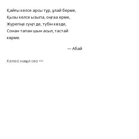
Қайғы келсе қарсы тұр, құлай берме,
Қызық келсе қызықпа, оңғаққа ерме,
Жүрегіңе сүңгі де, түбін көзде,
Сонан тапқан шын асыл, тастай
көрме.
—
Абай
Келесі нақыл сөз =>