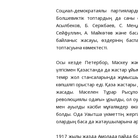
Социал-демократаялық партиялар
Болшевиктік топтардың да саны өс
Асылбеков, Б. Серікбаев, С. Мең
Сейфуллин, А. Майкөтөв және бас
байланыс жасауы, өздерінің бас
топтасуына көмектесті.
Осы кезде Петербор, Мәскеу жән
үлгісімен Қазақстанда да жастар ұй
темір жол стансаларында жұмысшы
көпшілігі орыстар еді. Қазақ жастар
жасады. Мәселен Тұрар Рысқұл
революциялық одағы» құрылды, ол о
мен ауылдық кәсіби мұғалімдер өк
болды. Одақ Уақытша үкіметтің жер
олардың басқа да жақтаушыларына қар
1917 жылы жазда Ақмолада пайда бол