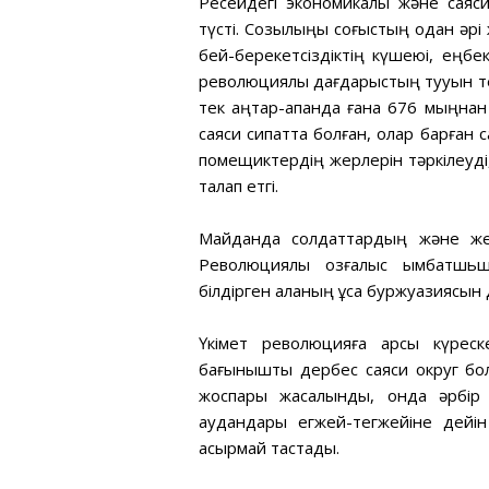
Ресейдегі экономикалық және сая
түсті. Созылыңқы соғыстың одан әрі
бей-берекетсіздіктің күшеюі, еңб
революциялық дағдарыстың тууын тез
тек қаңтар-ақпанда ғана 676 мыңнан 
саяси сипатта болған, олар барған 
помещиктердің жерлерін тәркілеуді,
талап етгі.
Майданда солдаттардың және жеке
Революциялық қозғалыс қымбатшьш
білдірген қаланың ұсақ буржуазиясын 
Үкімет революцияға қарсы күреск
бағынышты дербес саяси округ болы
жоспары жасалынды, онда әрбір 
аудандары егжей-тегжейіне дейін
асырмай тастады.