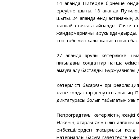
14 ақпанда Питерде бірнеше онд
ереуілге шықты. 18 ақпанда Путило
шықты. 24 ақпанда енді астананың 2
жаппай стачкаға айналды. Саяси с
жандармерияны қарусыздандырды. С
топ-тобымен халық жағына шыға бас
27 ақпанда қарулы көтеріліске ш
пиғылдағы солдаттар патша өкіметі
қамауға алу басталды. Буржуазиялық
Көтерілісті басқарған әрі революц
және солдаттар депутаттарының Пе
диктатурасы болып табылатын Уақыт
Петроградтағы көтерілістің жеңісі 
Өлкенің отарлық әкімшілігі алғашқы
еңбекшілерден жасырғысы келді.
материалды басуға газеттерге тыйым