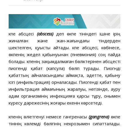
Өкпе абсцесі
(abscess)
деп өкпе тініндегі ішіне ірің
жиналған және жан-жағындағы тіндерден
шектелген, қуысты айтады. Өкпе абсцесі, көбінесе,
өкпенің жедел қабынуынан (пневмония) соң пайда
болады. Өкпенің зақымдалмаған бөліктерінен абсцесті
пиогенді қабат (капсула) бөліп түрады. Пиогнді
қабаттың айналасындағы аймақта, әдетте, қабыну
ісігі (инфильтрация) орналасады. Пиогенді қабат пен
инфильтрация аймағының жаралуы, негізінде, ауру
адам организмінің инфекцияға қарсы тұру, онымен
күресу дәрежесінің жоғары екенін көрсетеді.
Өкпенің өліетгенуі немесе гангренасы
(gangrena)
өкпе
тінінің көлемді бөлігінің некрозымен сипатталады.