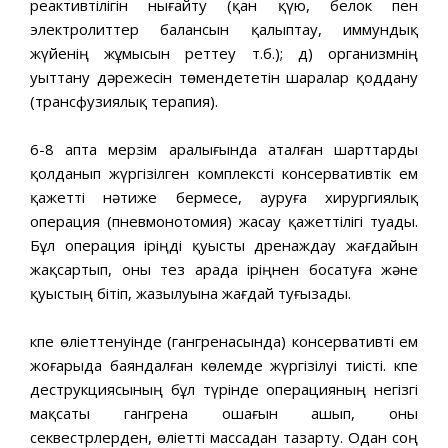
реактивтілігін нығайту (қан қүю, белок пен
электролиттер балансын қалыптау, иммундық
жүйенің жұмысын реттеу т.б.); д) организмнің
уыттану дәрежесін төмендететін шаралар қоддану
(трансфузиялық терапия).
6-8 апта мерзім аралығында аталған шарттарды
қолданып жүргізілген комплексті консервативтік ем
қажетті нәтиже бермесе, ауруға хирургиялық
операция (пневмонотомия) жасау қажеттілігі туады.
Бұл операция іріңді қуысты дренаждау жағдайын
жақсартып, оны тез арада іріңнен босатуға және
қуыстың бітіп, жазылуына жағдай туғызады.
Өкпе өліеттенуінде (гангренасында) консервативті ем
жоғарыда баяндалған көлемде жүргізілуі тиісті. Өкпе
деструкциясының бұл түрінде операцияның негізгі
мақсаты гангрена ошағын ашып, оны
секвестрлерден, өліетті массадан тазарту. Одан соң