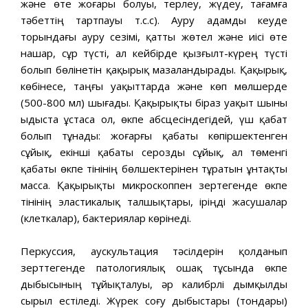
және өте жоғары болуы, терлеу, жүдеу, тағамға
тәбеттің тартпауы т.с.с). Ауру адамды кеуде
торындағы ауру сезімі, қатты жөтел және иісі өте
нашар, сұр түсті, ал кейбірде қызғылт-күрең түсті
болып бөлінетін қақырық мазаландырады. Қақырық,
көбінесе, таңғы уақыттарда және көп мөлшерде
(500-800 мл) шығады. Қақырықты біраз уақыт шыны
ыдыста ұстаса ол, өкпе абсцесіндегідей, үш қабат
болып тұнады: жоғарғы қабаты көпіршектенген
сұйық, екінші қабаты серозды сұйық, ал төменгі
қабаты өкпе тінінің бөлшектерінен тұратын ұнтақты
масса. Қақырықты микроскоппен зертегенде өкпе
тінінің эластикалық талшықтары, іріңді жасушалар
(клеткалар), бактериялар көрінеді.
Перкуссия, аускультация тәсілдерін қолданып
зерттегенде патологиялық ошақ тұсында өкпе
дыбысының тұйықталуы, әр калибрлі дымқылды
сырыл естіледі. Жүрек соғу дыбыстары (тондары)