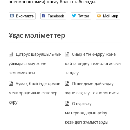
пневмонэктомия) жасау болып табылады.
Вконтакте
Facebook
Twitter
Мой мир
Ұқсас мәліметтер
Цитрус шаруашылығын
Сиыр етін өндіру және
ұйымдастыру және
қайта өңдеу технологиясын
экономикасы
талдау
Аумақ бөлігінде орман
Пішендеме дайындау
мелиорациялық екпелер
және сақтау технологиясы
құру
Отырғызу
материалдарын өсіру
кезіндегі жұмыстарды