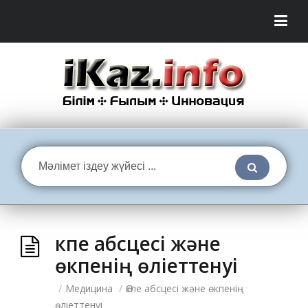
Өкпе абсцесі және
өкпенің өліеттенуі
/
Медицина
/
Өкпе абсцесі және өкпенің
өліеттенуі