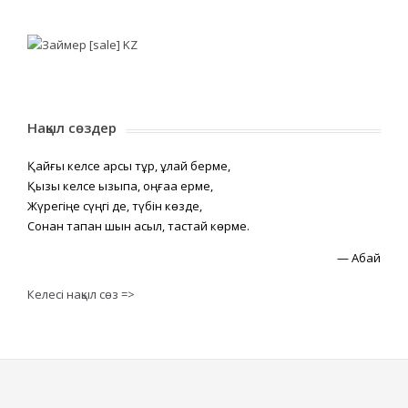
Нақыл сөздер
Қайғы келсе қарсы тұр, құлай берме,
Қызық келсе қызықпа, оңғаққа ерме,
Жүрегіңе сүңгі де, түбін көзде,
Сонан тапқан шын асыл, тастай көрме.
—
Абай
Келесі нақыл сөз =>