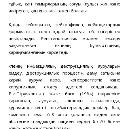
тұйық, қан тамырларының соғуы (пульс) жиі және
әлсіреген, қан қысымы төмен болады.
Қанда лейкоцитоз, нейтрофилез, лейкоцитарлық
формуланың солға қарай ығысуы т.б. өзгерістер
анықталады. Рентгенолгиялық жолмен тексеру
зақымданған өкпенің бұлғырттанып,
қараңғыланғанын көрсетеді.
Өкпенің инфекциялық деструкциялық ауруларын
емдеу. Деструкциялық процестің даму сатысына
қарай ауруға қарсы консервативтік және
хирургиялық емдеу әдістері қолданылады.
В.И.Стручковтьщ және басқ. (1984) пікірлеріне
қарағанда, аурудың алғашқы сатыларында,
құрамында күшті антибактериалдық дәрілер бар,
комплексті емді 6-8 апта қолданса жедел өкпе
абсцесіне шалдыққан пациенттердің 65-70 %-нан
жақсы нәтиже күтуге болады.