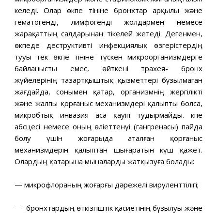
келеді. Олар өкпе тініне бронхтар арқылы және
гематогенді, лимфогенді жолдармен немесе
жарақаттың салдарынан тікелей жетеді. Дегенмен,
өкпеде деструктивті инфекциялық өзгерістердің
тууы тек өкпе тініне түскен микроорганизмдерге
байланысты емес, өйткені трахея- бронх
жүйелерінің тазартқыштық қызметтері бұзылмаган
жағдайда, сонымен қатар, организмнің жергілікті
және жалпы қорғаныс механизмдері қалыпты болса,
микробтық инвазия аса қауіп тудырмайды. Өкпе
абсцесі немесе оның өліеттенуі (гангренасы) пайда
болу үшін жоғарыда аталған қорғаныс
механизмдерін қалыптан шығаратын күш қажет.
Олардың қатарына мыналарды жатқызуға болады:
— микрофлораның жоғарғы дәрежелі вируленттілігі;
— бронхтардың өткізгіштік қасиетінің бұзылуы және