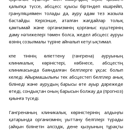
қалыпқа түссе, абсцесс қуысы біртіндеп кішірейіп,
грануляциямен толады да, ауру адам тез жазыла
бастайды. Керісінше, аталған жағдайлар толық
қамтымай және организмнің қорғаныс күштерінің
даму нәтижелері төмен болса, жедел абсцесс ауруы
өзінің созылмалы түріне айналып кетуі ықтимал.
Өкпе тінінің өліеттену (гангрена) ауруының
клиникалық көріністері, көбінесе, абсцестің
клиникасында баяндалған белгілерге ұқсас болып
келеді. Айырмашылығы тек абсцестегі белгілер анық
білінеді және аурудың барысы өте ауыр дәрежеде
өтеді, сондықтан оның барысын болжау да (прогноз)
қиынға түседі.
Гангренаның клиникалық көріністерінің алдыңғы
қатарында организмнің уыттану белгілері түрады
(айқын білінетін әлсіздік, дене қызуының тұрақты