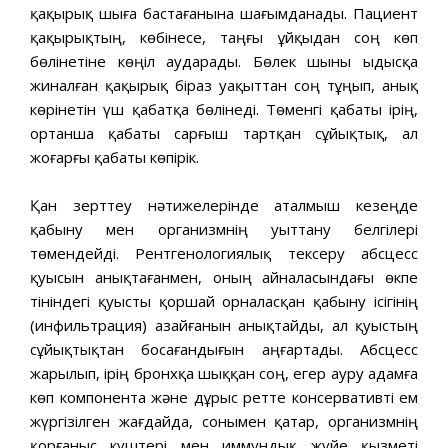
қақырық шыға бастағанына шағымданады. Пациент
қақырықтың, көбінесе, таңғы ұйқыдан соң көп
бөлінетіне көңіл аударады. Бөлек шыны ыдысқа
жиналған қақырық біраз уақыттан соң тұңып, анық
көрінетін үш қабатқа бөлінеді. Төменгі қабаты ірің,
ортанша қабаты сарғыш тартқан сұйықтық, ал
жоғарғы қабаты көпірік.
Қан зерттеу нәтижелерінде аталмыш кезеңде
қабыну мен организмнің уыттану белгілері
төмендейді. Рентгенологиялық тексеру абсцесс
қуысын анықтағанмен, оның айналасындағы өкпе
тініндегі қуысты қоршай орналасқан қабыну ісігінің
(инфильтрация) азайғанын анықтайды, ал қуыстың
сұйықтықтан босағандығын аңғартады. Абсцесс
жарылып, ірің бронхқа шыққан соң, егер ауру адамға
көп компонента және дұрыс ретте консервативті ем
жүргізілген жағдайда, сонымен қатар, организмнің
қорғаныс күштері мен иммундық жүйе қызметі