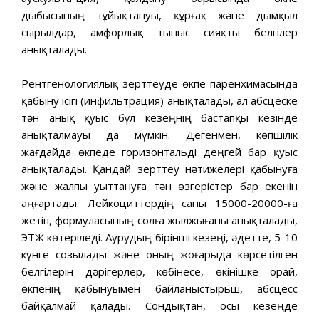
дыбысының тұйықтануы, құрғақ және дымқыл
сырылдар, амфорлық тыныс сияқты белгілер
анықталады.
Рентгенологиялық зерттеуде өкпе паренхимасында
қабыну ісігі (инфильтрация) анықталады, ал абсцеске
тән анық қуыс бұл кезеңнің бастапқы кезінде
анықталмауы да мүмкін. Дегенмен, көпшілік
жағдайда өкпеде горизонтальді деңгей бар қуыс
анықталады. Қандай зерттеу нәтижелері қабынуға
және жалпы уыттануға тән өзгерістер бар екенін
аңғартады. Лейкоциттердің саны 15000-20000-ға
жетіп, формуласының солға жылжығаны анықталады,
ЭТЖ көтеріледі. Аурудың бірінші кезеңі, әдетте, 5-10
күнге созылады және оның жоғарыда көрсетілген
белгілерін дәрігерлер, көбінесе, өкінішке орай,
өкпенің қабынуымен байланыстырьш, абсцесс
байқалмай қалады. Сондықтан, осы кезеңде