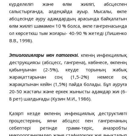
күрделелігі және өлім жиілігі, абсцеспен
салыстырғанда, әлдеқайда ауыр. Мысалы, өкпе
абсцесінде ауру адамдардың арасында байқалатын
өлім жиілігі шамамен 10 % болса, өкпе гангренасында
ол көрсеткіш тым жоғары- 40-90 % жетеді (Лишенко
В.В., 1998).
Этиологиялары мен патогензі.
Өкпенің инфекциялық
деструкциясы (абсцесс, гангрена), көбінесе, өкпенің
қабынуынан (2-5%), кеуде торының жабық
жарақаттарынан соң (1,5-2%) немесе оқ
жарақатынан кейін (1,5%) пайда болады. Бұл ауруға
20-50 жастағы және еркек жынысты адамдар жиі (6-
8 рет) шалдығады (Кузин М.И., 1986).
Қазіргі кезде өкпенің инфекциялық деструктивті
процестерінің, яғни абсцесс пен гангренаның
себептері ретінде грамм-теріс, анаэробты
микроорганизмдер және стафилококк жиі анықталып