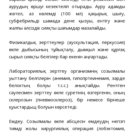
аурудың өршуі кезектеліп отырады. Ауру адамды
жөтел, аз көлемді (100 мл) қақырық шығу,
субфебрильді шамада дене қызуы, ентігу және
жалпы әлсіздік сияқты шағымдар мазалайды.
Физикалдық зерттеулер (аускультация, перкуссия)
өкпе дыбысының тұйықталу, дымқыл және құрғақ
сырыл сияқты белгілер бар екенін аңғартады.
Лабораториялық зертгеу организмнің созылмалы
уыттану белгілерін (анемия, гипопртеинемия, зәрде
белоктың болуы т.с.с.) анықтайды. Рентген
сәулесімен зерттеу өкпе суретінің өзгергенін, оның
склерозын (пневмосклероз), бір немесе бірнеше
қуыстардьщ болуын көрсетеді.
Емдеу. Созылмалы өкпе абсцесін емдеудің негізгі
тиімді жолы хирургиялық операция (лобэктомия,