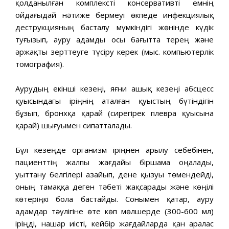
қолданылған комплексті консервативті емнің
ойдағыдай нәтиже бермеуі өкпеде инфекциялық
деструкцияның басталу мүмкіндігі жөнінде күдік
туғызып, ауру адамды осы бағытта терең және
әржақты зерттеуге түсіру керек (мыс. компьютерлік
томография).
Аурудың екінші кезеңі, яғни ашық кезеңі абсцесс
қуысындагы іріңнің аталған қуыстың бүтіндігін
бұзып, бронхқа қарай (сирегірек плевра қуысына
қарай) шығуымен сипатталады.
Бұл кезеңде организм іріңнен арылу себебінен,
пациенттің жалпы жағдайы біршама оңалады,
уыттану белгілері азайып, дене қызуы төмендейді,
оның тамаққа деген тәбеті жақсарады және көңілі
көтеріңкі бола бастайды. Сонымен қатар, ауру
адамдар тәулігіне өте көп мөлшерде (300-600 мл)
іріңді, нашар иісті, кейбір жағдайларда қан аралас