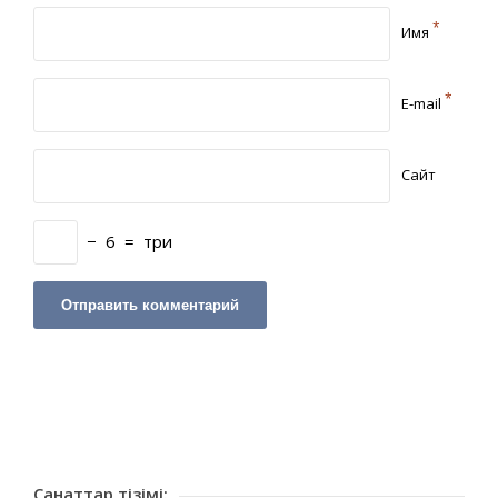
*
Имя
*
E-mail
Сайт
−
6
=
три
Санаттар тізімі: