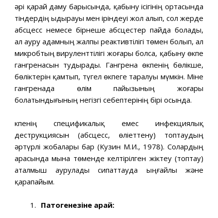
әрі қарай даму барысында, қабыну ісігінің ортасында
тіндердің ыдырауы мен іріндеуі жол алып, сол жерде
абсцесс немесе бірнеше абсцестер пайда болады,
ал ауру адамның жалпы реактивтілігі төмен болып, ал
микробтың вируленттілігі жоғары болса, қабыну өкпе
гангренасын тудырады. Гангрена өкпенің бөлікше,
бөліктерін қамтып, түгел өкпеге таралуы мүмкін. Міне
гангренада өлім пайызының жоғары
болатындығының негізгі себептерінің бірі осында.
Өкпенің спецификалық емес инфекциялық
деструкциясын (абсцесс, өліеттену) топтаудың
әртүрлі жобалары бар (Кузин М.И., 1978). Солардың
арасында мына төменде келтірілген жіктеу (топтау)
аталмыш аурулады сипаттауда ыңғайлы және
қарапайым.
Патогенезіне қарай: