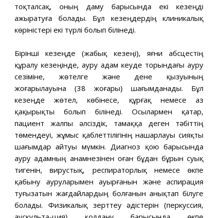
тоқталсақ, оның даму барысында екі кезеңді
ажыратуға болады. Бұл кезеңдердің клиникалық
көріністері екі түрлі болып білінеді.
Бірінші кезеңде (жабық кезеңі), яғни абсцестің
құралу кезеңінде, ауру адам кеуде торындағы ауру
сезіміне, жөтелге және дене қызуының
жоғарылауына (38 жоғары) шағымданады. Бұл
кезеңде жөтел, көбінесе, құрғақ немесе аз
қақырықты болып білінеді. Осылармен қатар,
пациент жалпы әлсіздік, тамаққа деген тәбіттің
төмендеуі, жұмыс қаблеттілігінің нашарлауы сияқты
шағымдар айтуы мүмкін. Диагноз қою барысында
ауру адамның анамнезінен оған бұдан бұрын суық
тигенін, вирустық, респираторлық немесе өкпе
қабыну ауруларымен ауырғанын және аспирация
туғызатын жағдайлардың болғанын анықтап білуге
болады. Физикалық зерттеу әдістерін (перкуссия,
аускульта-ция) қолдану барысында өкпе