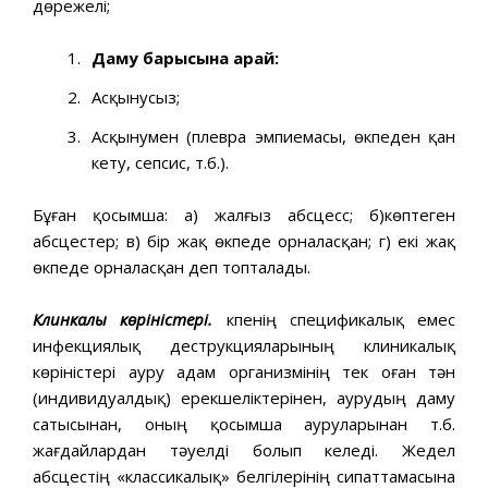
дөрежелі;
Даму барысына қарай:
Асқынусыз;
Асқынумен (плевра эмпиемасы, өкпеден қан
кету, сепсис, т.б.).
Бұған қосымша: а) жалғыз абсцесс; б)көптеген
абсцестер; в) бір жақ өкпеде орналасқан; г) екі жақ
өкпеде орналасқан деп топталады.
Клин
калық
көріністері.
Өкпенің спецификалық емес
инфекциялық деструкцияларының клиникалық
көріністері ауру адам организмінің тек оған тән
(индивидуалдық) ерекшеліктерінен, аурудың даму
сатысынан, оның қосымша ауруларынан т.б.
жағдайлардан тәуелді болып келеді. Жедел
абсцестің «классикалық» белгілерінің сипаттамасына