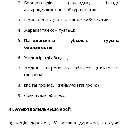
Бронхогендік (солардың ішінде
аспирациялық және обтурациялық);
Гематогендіх (соның ішінде эмболиялық);
Жарақаттан соң туатьш;
Патологиялық қ
ұ
былыс тууына
байланысты:
Жедел іріңді абсцесс;
Жедел гангренозды абсцесс (шектелген
гангрена);
Өкпе гангренасы (жәйылған гангрена);
Созылмалы абсцесс;
III. Ауыртпалылығьша қарай:
а) жеңіл дәрежелі; б) орташа дәрежелі; в) ауыр