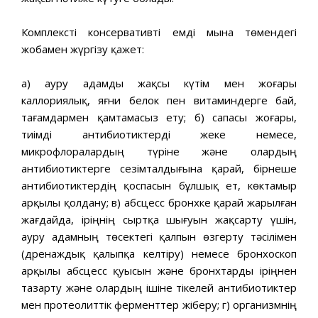
Комплексті консервативті емді мына төмендегі
жобамен жүргізу қажет:
а) ауру адамды жақсы күтім мен жоғары
каллориялық, яғни белок пен витаминдерге бай,
тағамдармен қамтамасыз ету; б) сапасы жоғары,
тиімді антибиотиктерді жеке немесе,
микрофлоралардың түріне және олардың
антибиотиктерге сезімталдығына қарай, бірнеше
антибиотиктердің қоспасын бұлшық ет, көктамыр
арқылы қолдану; в) абсцесс бронхке қарай жарылған
жағдайда, іріңнің сыртқа шығуын жақсарту үшін,
ауру адамның төсектегі қалпын өзгерту тәсілімен
(дренаждық қалыпқа келтіру) немесе бронхоскоп
арқылы абсцесс қуысын және бронхтарды іріңнен
тазарту және олардың ішіне тікелей антибиотиктер
мен протеолиттік ферменттер жіберу; г) организмнің