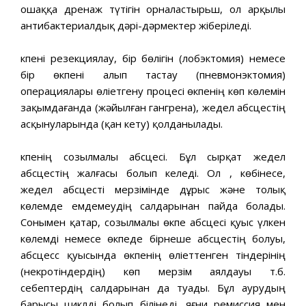
ошаққа дренаж түтігін орналастырьш, ол арқылы
антибактериалдық дәрі-дәрмектер жіберіледі.
Өкпені резекциялау, бір бөлігін (лобэктомия) немесе
бір өкпені алып тастау (пневмонэктомия)
операциялары өліетгену процесі өкпенің көп көлемін
зақымдағанда (жәйылған гангрена), жедел абсцестің
асқынуларында (қан кету) қолданылады.
Өкпенің созылмалы абсцесі. Бұл сырқат жедел
абсцестің жалғасы болып келеді. Ол , көбінесе,
жедел абсцесті мерзімінде дұрыс және толық
көлемде емдемеудің салдарынан пайда болады.
Сонымен қатар, созылмалы өкпе абсцесі қуыс үлкен
көлемді немесе өкпеде бірнеше абсцестің болуы,
абсцесс қуысында өкпенің өліеттенген тіндерінің
(некротіндердің) көп мерзім аялдауы т.б.
себептердің салдарынан да туады. Бұл аурудың
барысы циклді болып білінеді, яғни ремиссия мен