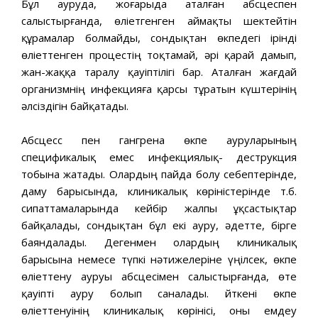
Бұл ауруда, жоғарыда аталған абсцеспен
салыстырғанда, өліетгенген аймақты шектейтін
құрамалар болмайды, сондықтан өкпедегі ірінді
өліеттенген процестің тоқтамай, әрі қарай дамып,
жан-жаққа таралу қауіптілігі бар. Аталған жағдай
организмнің инфекцияға қарсы тұратын күштерінің
әлсіздігін байқатады.
Абсцесс пен гангрена өкпе ауруларының
спецификалық емес инфекциялық- деструкция
тобына жатады. Олардың пайда болу себептерінде,
даму барысында, клиникалық көріністерінде т.б.
сипаттамаларында кейбір жалпы ұқсастықтар
байқалады, сондықтан бұл екі ауру, әдетте, бірге
баяндалады. Дегенмен олардың клиникалық
барысына немесе түпкі нәтижелеріне үңілсек, өкпе
өліеттену ауруы абсцесімен салыстырғанда, өте
қауіпті ауру болып саналады. Өйткені өкпе
өліеттенуінің клиникалық көрінісі, оны емдеу