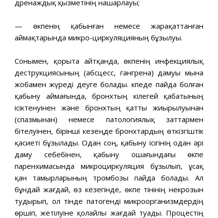
дренаждық қызметінің нашарлауы;
— өкпенің қабынған немесе жарақаттанған
аймақтарында микро-циркуляцияның бұзылуы.
Сонымен, қорыта айтқанда, өкпенің инфекциялық
деструкциясының (абсцесс, гангрена) дамуы мына
жобамен жүреді деуге болады. Өкпеде пайда болған
қабыну аймағында, бронхтың кілегей қабатының
ісіктенуінен және бронхтың қатты жиырылуынан
(спазмынан) немесе патологиялық заттармен
бітелуінен, бірінші кезеңде бронхтардың өткізгіштік
қасиеті бұзылады. Одан соң, қабыну ісігінің одан әрі
даму себебінен, қабыну ошағындағы өкпе
паренхимасында микроциркуляция бұзылып, ұсақ
қан тамырларының тромбозы пайда болады. Ал
бұндай жағдай, өз кезегінде, өкпе тінінің некрозын
тудырып, ол тінде патогенді микроорганизмдердің
өршіп, жетілуіне қолайлы жағдай туады. Процестің