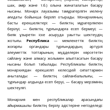
шах, әмір және т.б.) қолына жинақталатын басқару
нысаны. Монарх лауазымы тақмұрагерлігін иелену
қағидаты бойынша беріліп отырады. Монархияның
басты ерекшеліктері: — биліктің мұрагерлікпен
берілуі; — биліктің тұрғындарға есеп бермеуі; —
билік құзыретін іске асыруда уақыттық шектеудің
жоқтығы.
Республика
— мемлекеттік биліктің
жоғарғы органдары тұрғындардың әртүрлі
әлеуметтік топтарының мүдделерін көрсететін
сайлану және алмасу жолымен қалыптасатын басқару
нысаны болып табылады. Республикалық биліктің
монархиядан ерекшелігі келесідей сипаттармен
анықталады: — биліктің сайланбалылығы, —
тұрғындар алдында есеп беруі, — басқару мерзімінің
шектеулігі.
Монархия мен республикалар арасындағы
айырмашылық биліктің берілу әдістеріне негізделеді: