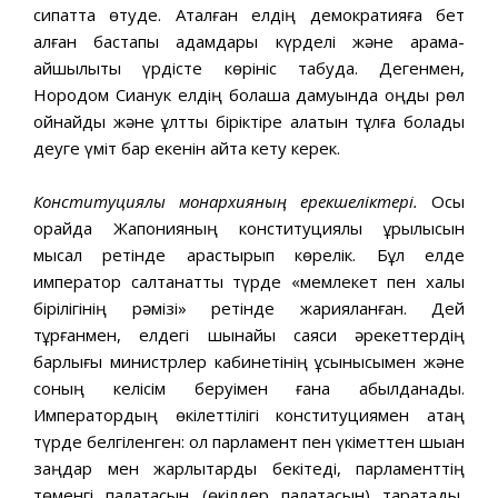
сипатта өтуде. Аталған елдің демократияға бет
алған бастапқы қадамдары күрделі және қарама-
қайшылықты үрдісте көрініс табуда. Дегенмен,
Нородом Сианук елдің болашақ дамуында оңды рөл
ойнайды және ұлтты біріктіре алатын тұлға болады
деуге үміт бар екенін айта кету керек.
Конституциялық монархияның ерекшеліктері.
Осы
орайда Жапонияның конституциялық құрылысын
мысал ретінде қарастырып көрелік. Бұл елде
император салтанатты түрде «мемлекет пен халық
бірілігінің рәмізі» ретінде жарияланған. Дей
тұрғанмен, елдегі шынайы саяси әрекеттердің
барлығы министрлер кабинетінің ұсынысымен және
соның келісім беруімен ғана қабылданады.
Императордың өкілеттілігі конституциямен қатаң
түрде белгіленген: ол парламент пен үкіметтен шыққан
заңдар мен жарлықтарды бекітеді, парламенттің
төменгі палатасын (өкілдер палатасын) таратады,