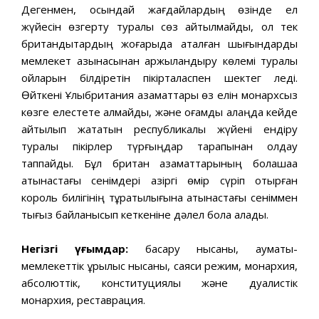
Дегенмен, осындай жағдайлардың өзінде ел
жүйесін өзгерту туралы сөз айтылмайды, ол тек
британдықтардың жоғарыда аталған шығындарды
мемлекет қазынасынан қаржыландыру көлемі туралы
ойларын білдіретін пікірталаспен шектег леді.
Өйткені Ұлыбритания азаматтары өз елін монархсыз
көзге елестете алмайды, және қоғамдық алаңда кейде
айтылып жататын республикалық жүйені ендіру
туралы пікірлер түрғыңдар тарапынан қолдау
таппайды. Бұл британ азаматтарының болашаққа
қатынастағы сенімдері қазіргі өмір сүріп отырған
король билігінің тұрақтылығына қатынастағы сеніммен
тығыз байланысып кеткеніне дәлел бола алады.
Негізгі үғымдар:
басқару нысаны, аумақтық-
мемлекеттік құрылыс нысаны, саяси режим, монархия,
абсолюттік, конституциялық және дуалистік
монархия, реставрация.