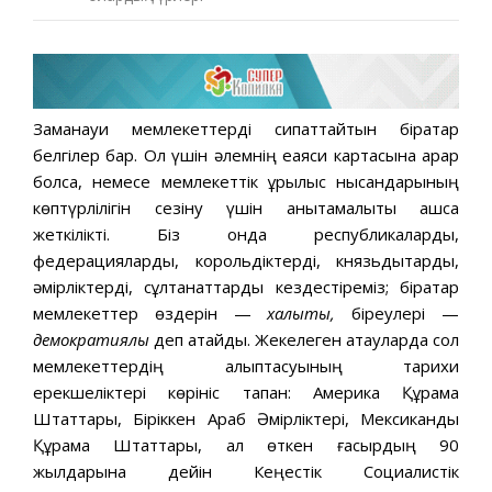
Заманауи мемлекеттерді сипаттайтын бірқатар
белгілер бар. Ол үшін әлемнің еаяси картасына қарар
болсақ, немесе мемлекеттік құрылыс нысандарының
көптүрлілігін сезіну үшін анықтамалықты ашсақ
жеткілікті. Біз онда республикаларды,
федерацияларды, корольдіктерді, князьдықтарды,
әмірліктерді, сұлтанаттарды кездестіреміз; бірқатар
мемлекеттер өздерін —
халықтық,
біреулері —
демократиялық
деп атайды. Жекелеген атауларда сол
мемлекеттердің қалыптасуының тарихи
ерекшеліктері көрініс тапқан: Америка Құрама
Штаттары, Біріккен Араб Әмірліктері, Мексикандық
Құрама Штаттары, ал өткен ғасырдың 90
жылдарына дейін Кеңестік Социалистік