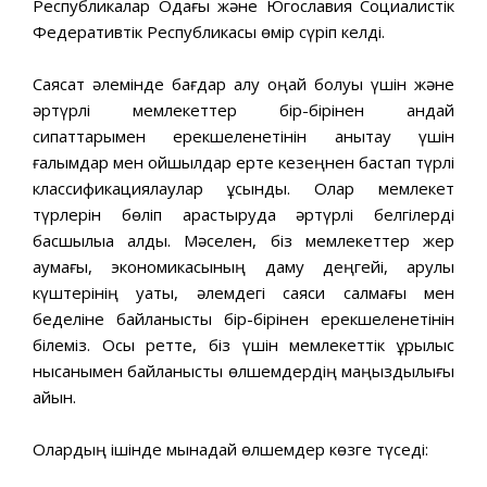
Республикалар Одағы және Югославия Социалистік
Федеративтік Республикасы өмір сүріп келді.
Саясат әлемінде бағдар алу оңай болуы үшін және
әртүрлі мемлекеттер бір-бірінен қандай
сипаттарымен ерекшеленетінін анықтау үшін
ғалымдар мен ойшылдар ерте кезеңнен бастап түрлі
классификациялаулар ұсынды. Олар мемлекет
түрлерін бөліп қарастыруда әртүрлі белгілерді
басшылыққа алды. Мәселен, біз мемлекеттер жер
аумағы, экономикасының даму деңгейі, қарулы
күштерінің қуаты, әлемдегі саяси салмағы мен
беделіне байланысты бір-бірінен ерекшеленетінін
білеміз. Осы ретте, біз үшін мемлекеттік құрылыс
нысанымен байланысты өлшемдердің маңыздылығы
айқын.
Олардың ішінде мынадай өлшемдер көзге түседі: