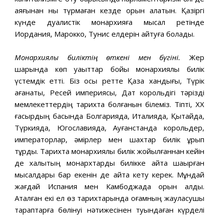
аяғынан нық түрмаған кезде орын алатын. Қазіргі
күнде дуалистік монархияға мысал ретінде
Иордания, Марокко, Тунис елдерін айтуға болады.
Монархиялық биліктің өткені мен бүгіні.
Жер
шарында көп уақыттар бойы монархиялық билік
үстемдік етті. Біз осы ретте Қазақ хандығы, Түрік
қағанаты, Ресей империясы, Дат корольдігі тәрізді
мемлекеттердің тарихта болғанын білеміз. Тіпті, XX
ғасырдың басында Болгарияда, Италияда, Қытайда,
Түркияда, Югославияда, Ауғанстанда корольдер,
императорлар, әмірлер мен шахтар билік құрып
тұрды. Тарихта монархиялық билік жойылғаннан кейін
де халықтың монархтарды билікке қайта шақырған
мысалдары бар екенін де айта кету керек. Мұндай
жағдай Испания мен Камбоджада орын алды.
Аталған екі ел өз тарихтарында қоғамның жауласушы
тараптарға бөлінуі нәтижесінен туындаған күрделі