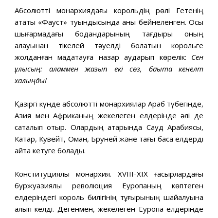
Абсолютті монархиядағы корольдің рөлі Гетенің
атақты «Фауст» туындысында анық бейнеленген. Осы
шығармадағы бодандарының тағдыры оның
қалауынан тікелей тәуелді болатын корольге
жолданған мадақтауға назар аударып көрелік:
Сен
ұлысың: қаламмен жазып екі сөз, бақытқа кенелт
халқыңды!
Қазіргі күнде абсолютті монархиялар Араб түбегінде,
Азия мен Африканың жекелеген елдерінде әлі де
сақталып отыр. Олардың қатарында Сауд Арабиясы,
Катар, Кувейт, Оман, Бруней және тағы басқа елдерді
айта кетуге болады.
Конституциялық монархия. ХVIII-ХІХ ғасырлардағы
буржуазиялық революция Еуропаның көптеген
елдеріндегі король билігінің тұғырының шайқалуына
алып келді. Дегенмен, жекелеген Еуропа елдерінде