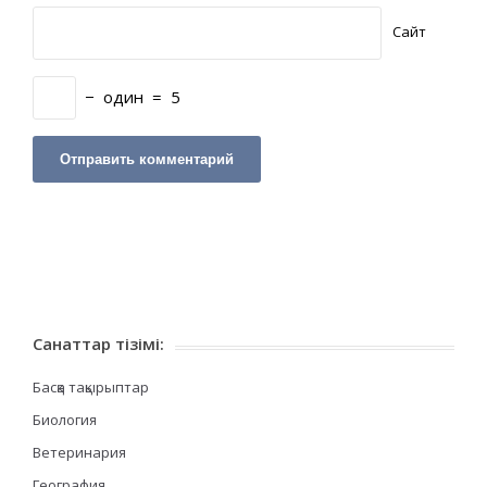
Сайт
−
один
=
5
Санаттар тізімі:
Басқа тақырыптар
Биология
Ветеринария
География