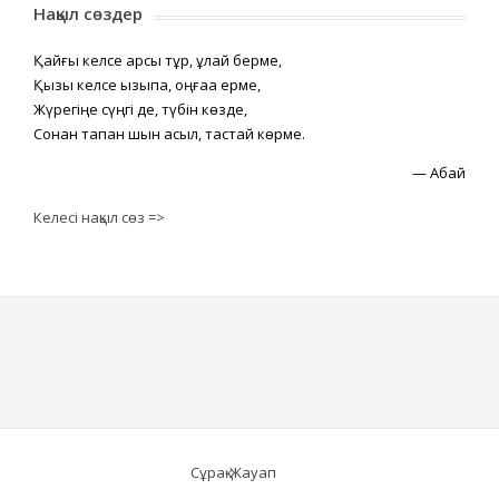
Нақыл сөздер
Қайғы келсе қарсы тұр, құлай берме,
Қызық келсе қызықпа, оңғаққа ерме,
Жүрегіңе сүңгі де, түбін көзде,
Сонан тапқан шын асыл, тастай көрме.
—
Абай
Келесі нақыл сөз =>
Сұрақ-Жауап