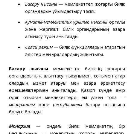
Басқару нысаны —
мемлекеттегі жоғарғы билік
органдарын ұйымдастыру тәсілі.
Аумақтық-мемлекеттік құрылыс нысаны
орталық
және жергілікті билік органдарының өзара
қатынасу түрін анықтайды.
Саяси режим —
билік функцияларын атқаратын
әдістер мен құралдардың жиынтығы.
Басқару нысаны
мемлекеттік биліктің жоғарғы
органдарының қалыптасу нысанымен, сонымен қатар
олардың қызмет атқаруы мен өзара әрекеттесу
ерекшеліктерімен анықталады. Қазіргі күнде өмір
сүріп отырған мемлекеттерді екі үлкен топқа —
монархиялық
және
республикалық
басқару нысанына
бөлуге болады.
Монархия
—
ондағы билік мемлекеттің бір
басшысының — монархтың (король, император,