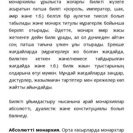
монархиялық құрылыста жоғарғы билікті жүзеге
асыратын патша билігі «(король, император, шах,
әмір және т.б.) белгілі бір әулетке тиесілі болып
табылады және монарх титулы мұрагерлік бойынша
беріліп отырады. Әдетте, монарх өмір жасы
жеткенге дейін билік құрады, ал ол дүниеден қайтқан
соң патша тағына үлкен ұлы отырады. Ерекше
жағдайларда (мұрагерлері жоқ болған жағдайда,
биліктен кеткен және/немесе тайдырылған
жағдайда және т.б.) билік жақын туыстарының
қолдарына өтуі мүмкін. Мұндай жағдайларда заңдар,
дәстүрлер, жазылмаған тәртіптер мен ережелер көп
жайтты айқындайды.
Билікті ұйымдастыру нысанына қарай монархиялар
абсолютті, дуалистік және конституциялық болып
бөлінеді.
Абсолютті монархия.
Орта ғасырларда монархтар