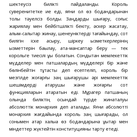
шектеусіз билікті пайдаланды. Король
суверенитетке ие еді, яғни ол өз бодандарынан
толық тәуелсіз болды. Заңдарды шығару, соғыс
жариялау мен бейбітшілікті бекіту, әскер жасақтау,
алым-салықтар жинау, шенеуніктерді тағайындау, сот
билігін іске асыру, шіркеу қызметкерлерінің
қызметтерін бақылау, атақ-мансаптар беру — тек
корольге тиесілі құқық болатын. Сондықтан мемлекеттік
мүдделер мен патшалардың мүдделері бір және
бөлінбейтін тұтастық деп есептеліп, король бір
мезгілде жоғарғы заң шығарушы әрі мемлекеттік
шешімдерді атқарушы және жоғарғы сот
функцияларын атқаратын еді. Мұрагер патшаның
қолында биліктің осындай түрде жинақталуы
абсолюттік монархия деп аталады. Яғни абсолютті
монархия жағдайында король заң шығарады, ол
сонымен қатар халыққа өз бодандарына құқықтар мен
міндеттер жүктейтін конституцияны тарту етеді.