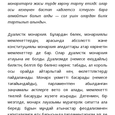
монархтарға
жақсы
түрде
көріну
тарту
етілді
:
олар
осы
кезеңнен
бастап
«
әділетсіз
істерге
»
бара
алмайтын
болып
қалды
—
сол
үшін
олардан
билік
тартылып
алынды
».
Дуалистік монархия. Бұлардан бөлек, монархиялық
мемлекеттердің арасында абсолютті және
конституциялық монархия қағидаттары қатар көрінетін
мемлекеттер де бар. Олар дуалистік монархия
атауына ие болды. Дуализмде (немесе екіүдайлық)
биліктің белгілі бір бөлінісі көрініс табады, ал король
осы орайда айтарлықтай кең өкілеттіліктерді
пайдаланады. Монарх үкіметті басқарады (немесе
тағайындайды), парламентпен қабылданған
заңнамалық актілерге вето қоя алады, мемлекетті
тікелей басқаруды жүзеге асырады. Дегенмен, бір
мезгілде, монарх лауазымы мүрагерлік сипатта қала
береді. Бұрын мұндай қатынастар феодализмнен
капитализмге өту барысында парламентаризм әлі де