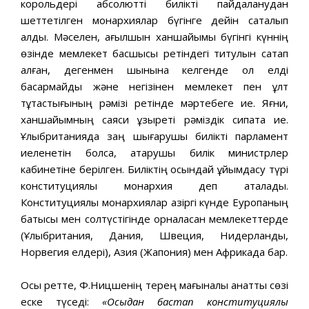
корольдері абсолютті билікті пайдаланудан
шеттетілген монархиялар бүгінге дейін сақталып
қалды. Мәселен, ағылшын ханшайымы бүгінгі күннің
өзінде мемлекет басшысы ретіндегі титулын сақтап
қалған, дегенмен шынына келгенде ол елді
басқармайды және негізінен мемлекет пен ұлт
тұтастығының рәмізі ретінде мәртебеге ие. Яғни,
ханшайымның саяси құзыреті рәміздік сипатқа ие.
Ұлыбританияда заң шығарушы билікті парламент
иеленетін болса, атқарушы билік министрлер
кабинетіне берілген. Биліктің осындай ұйымдасу түрі
конституциялық монархия деп аталады.
Конституциялық монархиялар қазіргі күнде Еуропаның
батысы мен солтүстігінде орналасқан мемлекеттерде
(Ұлыбритания, Дания, Швеция, Нидерланды,
Норвегия елдері), Азия (Жапония) мен Африкада бар.
Осы ретте, Ф.Ницшенің терең мағыналы қанатты сөзі
еске түседі:
«
Осыдан
бастап
конституциялық