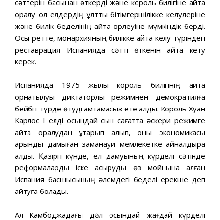
сәттерін басынан өткерді және король билігіне қайта
оралу ол елдердің ұлттық бітімгершілікке келулеріне
және билік беделінің қайта өрлеуіне мүмкіндік берді.
Осы ретте, монархияның билікке қайта келу түріндегі
реставрация Испанияда сәтті өткенін айта кету
керек.
Испанияда 1975 жылы король билігінің қайта
орнатылуы диктаторлық режимнен демократияға
бейбіт түрде өтуді қамтамасыз ете алды. Король Хуан
Карлос I елді осындай сын сағатта әскери режимге
қайта оралудан құтқарып қалып, оны экономикасы
қарқынды дамыған заманауи мемлекетке айналдыра
алды. Қазіргі күнде, ел дамуының күрделі сәтінде
реформаларды іске асыруды өз мойнына алған
Испания басшысының әлемдегі беделі ерекше деп
айтуға болады.
Ал Камбоджадағы дәл осындай жағдай күрделі