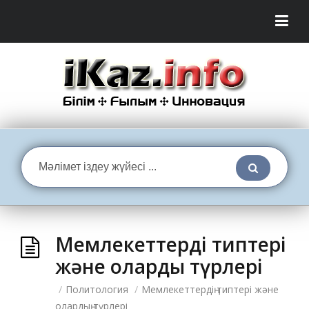
Мемлекеттердің типтері
және олардың түрлері
/
Политология
/
Мемлекеттердің типтері және
олардың түрлері