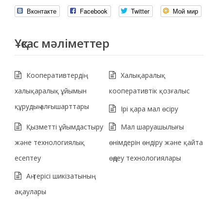
Вконтакте
Facebook
Twitter
Мой мир
Ұқсас мәліметтер
Кооперативтердің
Халықаралық
халықаралық ұйымын
кооперативтік қозғалыс
құрудың алғышарттары
Ірі қара мал өсіру
Қызметті ұйымдастыру
Мал шаруашылығы
және технологиялық
өнімдерін өндіру және қайта
есептеу
өңдеу технологиялары
Аң терісі шикізатының
ақаулары