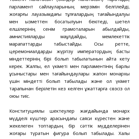
парламент сайлауларының мерзімін белгілейді,
жоғарғы лауазымдағы тұлғалардың тағайындалуы
мен қызметтен босатылуын бекітеді, шетел
елшілерінің сенім грамоталарын қабылдайды,
амнистияларды мақұлдайды, мемлекеттік
марапаттарды табыстайды. Осы ретте,
церемониалдарды жүргізу императордың басты
міндеттерінің бірі болып табылатынын айта кету
керек. Жалпы, ел үкіметі мен парламентінің барлық
ұсыныстары мен тағайындаулары жапон монархы
үшін міндетті болып табылады және ол үкімет
тарапынан берілетін кез келген құжаттарға сөзсіз қол
қоюы тиіс.
Конституциялық шектеулер жағдайында монарх
мүдделі күштер арасындағы саяси күрестен және
жекелеген топтардың бір сәттік мүдделерінен
жоғары түратын фигура болып табылады. Халық