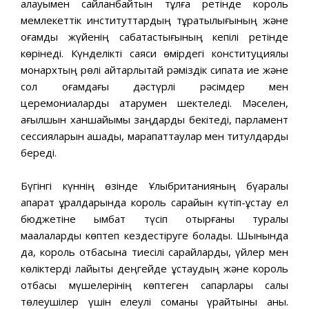
қалауымен сайланбайтын тұлға ретінде король
мемлекеттік институттардың тұрақтылығының және
қоғамдық жүйенің сабақтастығының кепілі ретінде
көрінеді. Күнделікті саяси өмірдегі конституциялық
монархтың рөлі айтарлықтай рәміздік сипатқа ие және
сол қоғамдағы дәстүрлі рәсімдер мен
церемониаларды атқарумен шектеледі. Мәселен,
ағылшын ханшайымы заңдарды бекітеді, парламент
сессияларын ашады, марапаттаулар мен титулдарды
береді.
Бүгінгі күннің өзінде Ұлыбританияның бүқаралық
ақпарат құралдарында король сарайын күтіп-ұстау ел
бюджетіне қымбат түсіп отырғаны туралы
мақалаларды көптеп кездестіруге болады. Шынында
да, король отбасына тиесілі сарайларды, үйлер мен
көліктерді лайықты деңгейде ұстаудың және король
отбасы мүшелерінің көптеген сапарлары салық
төлеушілер үшін елеулі соманы қүрайтыны анық.