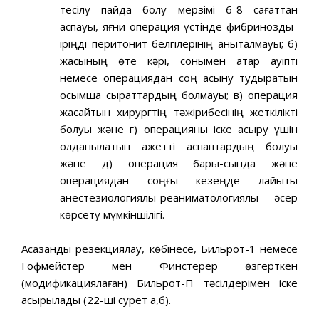
тесілу пайда болу мерзімі 6-8 сағаттан
аспауы, яғни опера­ция үстінде фибринозды-
іріңді перитонит белгілерінің анықталмауы; б)
жасының өте кәрі, сонымен қатар қауіпті
немесе операциядан соң асқыну тудыратын
қосымша сырқаттардың болмауы; в) опе­рация
жасайтын хирургтің тәжірибесінің жеткілікті
болуы және г) операцияны іске асыру үшін
қолданылатын қажетті аспаптардың болуы
және д) операция бары-сында және
операциядан соңғы кезеңде лайықты
анестезиологиялық-реаниматологиялық әсер
көрсету мүмкіншілігі.
Асқазанды резекциялау, көбінесе, Бильрот-1 немесе
Гофмейстер мен Финстерер өзгерткен
(модификациялаған) Бильрот-П тәсілдерімен іске
асырылады (22-ші сурет а,б).