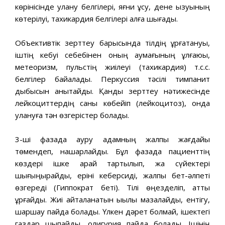
көрінісінде улану белгілері, яғни құсу, дене қызуының
көтерілуі, тахикардия белгілері алға шығады.
Объективтік зерттеу барысында тілдің құрғақтануы,
іштің кебуі себебінен оның аумағының ұлғаюы,
метеоризм, пульстің жиілеуі (та­хикардия) т.с.с.
белгілер байқалады. Перкуссия тәсілі тимпанит
дыбысын анықтайды. Қанды зерттеу нәтижесінде
лейкоциттердің саны көбейіп (лейкоцитоз), онда
улануға тән өзгерістер болады.
3-ші фазада ауру адамның жалпы жағдайы
төмендеп, нашарлайды. Бұл фазада пациенттің
көздері ішке қарай тартылып, жақ сүйектері
шығыңқырайды, еріні кеберсиді, жалпы бет-әлпеті
өзгереді (Гиппок­рат беті). Тілі өңезделіп, қатты
құрғайды. Жиі қайталанатын ықылық мазалайды, ентігу,
шаршау пайда болады. Үлкен дәрет болмай, ішектегі
газдар шықпайды, олигурия пайда болады. Ішінің