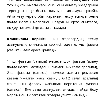
түрінің клиникалық көрінісіне, оны анықтау жолдарына
тереңірек көңіл бөліп, толығырақ талқылауға кірісейік.
Айта кету керек, ойық жараның тесілу асқынуы оның
пайда болған мезгілінен неғұрлым ерте анықталса,
емдеу нәтижесі де жақсы аяқталады.
Клиникалық көрінісі.
Ойық жаралардың тесілу
асқынуының клиникалық көрінісі, әдетте, үш фазаға
(сатыға) бөліп қарастырылады.
1- ші фазасы (сатысы) немесе шок фазасы (асқыну
пайда болған мезгілден шамамен 3-6 сағат аралығы),
2-ші фазасы (сатысы), немесе жалған ремиссия
кезеңі («жалған жақсы сезіну», 6-12 сағат аралығы)
және 3-ші фазасы жайылған перитонит фазасы
(сатысы). Бүл саты асқынудың алғашқы пайда болу
мерзімінен 12 сағаттан жоғары уақытты қамтиды.