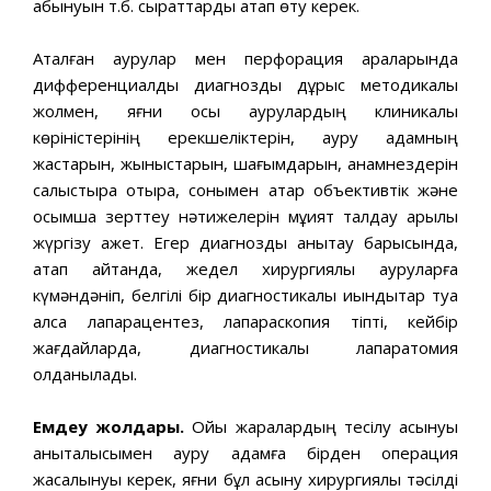
қабынуын т.б. сырқаттарды атап өту керек.
Аталған аурулар мен перфорация араларында
дифференциалдық диагнозды дұрыс методикалық
жолмен, яғни осы аурулардың клиникалық
көріністерінің ерекшеліктерін, ауру адамның
жастарын, жыныстарын, шағымдарын, анамнездерін
салыстыра отыра, сонымен қатар объективтік және
қосымша зерттеу нәтижелерін мұқият талдау арқылы
жүргізу қажет. Егер диагнозды анықтау барысында,
атап айтқанда, жедел хирургиялық ауруларға
күмәндәніп, белгілі бір диагностикалық қиындықтар туа
қалса лапарацентез, лапараскопия тіпті, кейбір
жағдайларда, диагностикалық лапаратомия
қолданылады.
Емдеу жолдары.
Ойық жаралардың тесілу асқынуы
анықталысымен ауру адамға бірден операция
жасалынуы керек, яғни бұл асқыну хирургиялық тәсілді