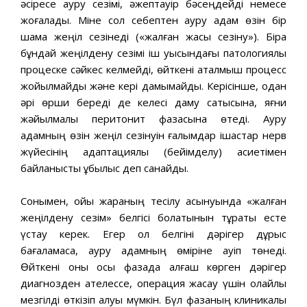
әсіресе ауру сезімі, әжептауір бәсеңдейді немесе
жоғалады. Міне сол себептен ауру адам өзін бір
шама жеңіл сезінеді («жалған жақсы сезіну»). Бірақ
бұндай жеңілдену сезімі іш қуысындағы патологиялық
процеске сәйкес келмейді, өйткені аталмыш процесс
жойылмайды және кері дамымайды. Керісінше, одан
әрі өрши береді де келесі даму сатысына, яғни
жәйылмалы перитонит фазасына өтеді. Ауру
адамның өзін жеңіл сезінуін ғалымдар ішастар нерв
жүйесінің адаптациялық (бейімделу) қасиетімен
байланысты құбылыс деп санайды.
Сонымен, ойық жараның тесілу асқынуында «жалған
жеңілдену сезім» белгісі болатынын тұрақты есте
үстау керек. Егер ол белгіні дәрігер дұрыс
бағаламаса, ауру адамның өміріне қауіп төнеді.
Өйткені оны осы фазада алғаш көрген дәрігер
диагнозден қателессе, операция жасау үшін қолайлы
мезгілді өткізіп алуы мүмкін. Бүл фазаның клиникалық