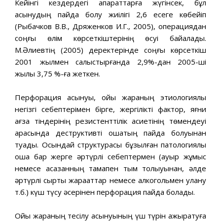
Кейінгі кездердегі ақпараттарға жүгінсек, бұл
асқынудың пайда болу жиілігі 2,6 есеге көбейіп
(Рыбачков В.В., Дряженков И.Г., 2005), операциядан
соңғы өлім көрсеткіштерінің өсуі байқалады.
М.Әлиевтің (2005) деректерінде соңғы көрсеткіш
2001 жылмен салыстырғанда 2,9%-дан 2005-ші
жылы 3,75 %-ға жеткен.
Перфорация асқынуы, ойық жараның этиологиялық
негізгі себептерімен бірге, жергілікті фактор, яғни
ағза тіндерінің резистенттілік қасиетінің төмендеуі
арқасында деструктивті ошақтың пайда болуынан
туады. Осындай структурасы бұзылған патологиялық
ошақ бар жерге әртүрлі себептермен (ауыр жұмыс
немесе асқазанның тамақпен тым толыуынан, әлде
әртүрлі сыртқы жарақаттар немесе алкогольмен улану
т.б.) күш түсу әсерінен перфорация пайда болады.
Ойық жараның тесілу асқынуының үш түрін ажыратуға