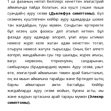
1 ші фазаның негізгі белгілері: кенеттен эпигастрий
аймағында пайда болатын, аса күшті («ішке пышақ
сүққандай») ауру сезімі
(Дьелефуа
симптомы).
Бүл
сезімнің күштілігінен кейбір ауру адамдарда шокке
тән жағдайдың тууы мүмкін. Сондықтан ертеректе
бұл кезең шок фазасы деп аталып кеткен. Бұл
фазада ауру адамдар әлсіреп, құлап қалуы ықтимал
немесе жүріп келе жатқан адам кенеттен тоқтап,
отыруға немесе жатуға тырысады. Оның бет әлпеті
өзгеріп, маңдайынан суық тер шығады, жүрек қағысы,
вагус нервісінің тітіркенуінің салдарынан,
саябырлауы (брадикардия) мүмкін. Ауру сезімі, уақыт
өте, эпигастрий аймағынан төмен қарай бағытталып,
оң жақ мықын аймағына тарайды және біртіндеп іштің
барлық аймақтарын қамти бастайды. Кейбір
жағдайларда ауру сезімі мойын, бұғана асты, иық
және жаурын ортасына қарай тарқауы мүмкін
(Элекер
симптомы).