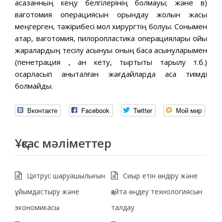
асқазанның кеңу белгілерінің болмауы; және в)
ваготомия операциясын орындау жолын жақсы
меңгерген, тәжірибесі мол хирургтің болуы. Сонымен
қатар, ваготомия, пилоропластика операциялары ойық
жаралардың тесілу асқынуы оның басқа асқынуларымен
(пенетрация , қан кету, тыртықты тарылу т.б.)
қосарласып анықталған жағдайларда аса тиімді
болмайды.
Вконтакте
Facebook
Twitter
Мой мир
Ұқсас мәліметтер
Цитрус шаруашылығын
Сиыр етін өндіру және
ұйымдастыру және
қайта өңдеу технологиясын
экономикасы
талдау