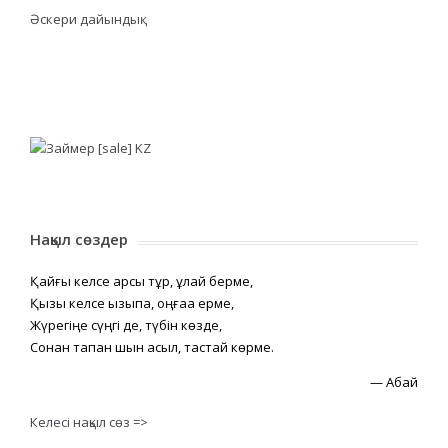
Әскери дайындық
Нақыл сөздер
Қайғы келсе қарсы тұр, құлай берме,
Қызық келсе қызықпа, оңғаққа ерме,
Жүрегіңе сүңгі де, түбін көзде,
Сонан тапқан шын асыл, тастай көрме.
—
Абай
Келесі нақыл сөз =>