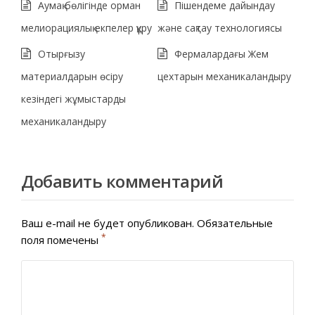
Аумақ бөлігінде орман
Пішендеме дайындау
мелиорациялық екпелер құру
және сақтау технологиясы
Отырғызу
Фермалардағы Жем
материалдарын өсіру
цехтарын механикаландыру
кезіндегі жұмыстарды
механикаландыру
Добавить комментарий
Ваш e-mail не будет опубликован.
Обязательные
*
поля помечены