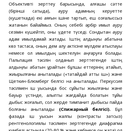
Объективті зерттеу барысында, алғашқы сәтте
(бірінші сатыда), ауру адамның керуетте
(кушеткада) екі аяғын ішіне тартып, еш қозғалыссыз
жатқанын байқаймыз. Оның себебі әрбір қимыл ауру
сезімін күшейтіп, оны үдете түседі. Сондықтан ауру
адам қимылдамай жатады. Іштің алдыңғы қабатына
көз тастасақ, оның дем алу актісіне мүлдем қатыспауы
немесе ол қимылдың шектелуін аңғаруға болады.
Пальпация тәсілін қолданып зерттегенде іштің
алдыңғы қабатын құрайтын бұлшық еттерінің қатайып,
жиырылғаны анықталады («тақтайдай қатты іш») және
Щеткин-Блюмберг белгісі нақ анықталады. Пер­куссия
тәсілімен іш қуысында бос сұйықтық жиылғаны және
бауыр үстінде, қалыпты жағдайда болатын тұйық
дыбыс жоғалып, сол жерде тимпанит дыбысы пайда
болғаны анықталады
(Спижарный белгісі).
Бұл
фазада іш қуысын жалпы (контрасты затсыз)
рентгенологиялық тәсілмен зертгегенде диафрагма
күмбезі астында (70-80 % және көбінесе оң жақта) қол