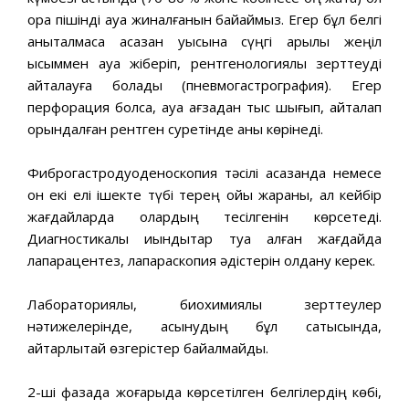
орақ пішінді ауа жиналғанын байқаймыз. Егер бұл белгі
анықталмаса асқазан қуысына сүңгі арқылы жеңіл
қысыммен ауа жіберіп, рентгенологиялық зерттеуді
қайталауға болады (пневмогастрография). Егер
перфорация болса, ауа ағзадан тыс шығып, қайталап
орындалған рентген суретінде анық көрінеді.
Фиброгастродуоденоскопия тәсілі асқазанда немесе
он екі елі ішекте түбі терең ойық жараны, ал кейбір
жағдайларда олардың тесілгенін көрсетеді.
Диагностикалық қиындықтар туа қалған жағдайда
лапарацентез, лапараскопия әдістерін қолдану керек.
Лабораториялық, биохимиялық зерттеулер
нәтижелерінде, асқынудың бұл сатысында,
айтарлықтай өзгерістер байқалмайды.
2-ші фазада жоғарыда көрсетілген белгілердің көбі,