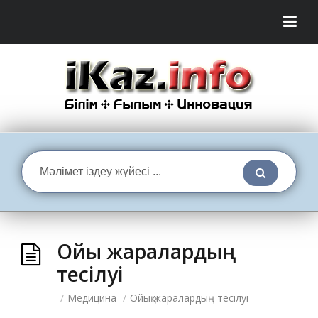
Ойық жаралардың
тесілуі
/
Медицина
/
Ойық жаралардың тесілуі