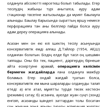
қолдануға абсолютті көрсеткіш болып табылады. Егер
тесілудің жабыңқы түрі анықталса, ауру адам
стационар төсегіне жатқызылады да мүқият бақылауға
алынады. Бақылау барысында сырқаттың өршу немесе
перфорацияға тән анық белгілер пайда болса ауру
адам дереу операцияға алынады.
Асқазан мен он екі елі ішектің тесілу асқынуында
консервативтік емді алғаш Д.Тэйлор (1954, АҚШ)
қолданған болатын. Біздің елде бұл тәсіл оң шешімін
таппады. Оны біз тек, пациент, дәрігердің бірнеше
қайта ескертуіне қарамай,
операцияга келісімін
бермеген жагдайларда
ғана қолдануға мәжбүр
боламыз. Егер ондай жағдай туатын болса,
консервативтік ем мына шараларды қолдануды талап
етеді: а) өте қатал, мұқиятты түрде төсек кестесін
(режимін) сақтау; б) асқзанға, әуелде жуан сүңгі (зонд)
енгізіп, асқазанды ішіндегі заттардан толық босатқан
соң жіңішке зонд арқылы тұрақты аспирация жүргізу;