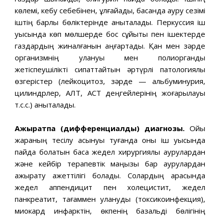
көлемі, кебу себебінен, ұлғайады, басқанда ауру сезімі
іштің барлық бөліктерінде анықталады. Перкуссия іш
қуысында көп мөлшерде бос сұйықтық пен ішектерде
газдардың жиналғанын аңғартады. Қан мен зәрде
организмнің улануы мен полиоргандық
жетіспеушілікті сипаттайтын әртүрлі патологиялық
өзгерістер (лейкоцитоз, зәрде — альбуминурия,
цилиндрлер, АЛТ, ACT деңгейлерінің жоғарылауы
т.с.с.) анықталады.
Ажыратпа (дифференциалдық)
диагнозы.
Ойық
жараның тесілу асқынуы туғанда оны іш қуысында
пайда болатын басқа жедел хирургиялық аурулардан
және кейбір терапевтік маңызы бар аурулардан
ажырату қажеттілігі болады. Солардың арасында
жедел аппендицит пен холецистит, жедел
панкреатит, тағаммен улануды (токсикоинфекция),
миокард инфарктін, өкпенің базальді бөлігінің