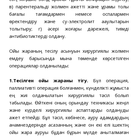
в) парентеральді жолмен қажетті және құрамы толық
бағалы тағамдармен немесе қоспалармен
қөректендіру және су-электролит ақаулықтарын
толықтыру; г) әсері жоғары дәрежелі, тиімді
антибиотиктерді қолдану.
Ойық жараның тесілу асқынуын хирургиялық жолмен
емдеу ба­рысында мына төменде көрсетілген
операциялар қолданылады:
1.Тесілген ойық жараны тігу.
Бүл операция,
паллиативті операция болғанмен, күнделікті жұмыста
ең жиі қолданылатын хирургиялық тәсіл болып
табылады. Өйткені оның орындау техникасы жеңіл
және күрделі хирургиялық аспаптарды қолдануды
қажет етпейді. Бұл тәсіл, көбінесе, ауру адамдардың
анамнездерінде асқазанның және он екі елі ішектің
ойық жара ауруы бұдан бұрын мүлде анықталмаған