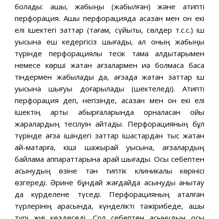
болады: ашық, жабыңқы (жабылған) және атипті
перфорация. Ашық перфорацияда асқазан мен он екі
елі ішектегі заттар (тағам, сүйықтық, сөлдер т.с.с.) іш
қуысына еш кедергісіз шығады, ал оның жабыңқы
түрінде перфорациялық тесік тамақ қалдықтарымен
немесе көрші жатқан ағзалармен иә болмаса басқа
тіндермен жабылады да, ағзада жатқан заттар іш
қуысына шығуы доғарылады (шектеледі). Атипті
перфорация деп, негізінде, асқазан мен он екі елі
ішектің артқы қабырғаларында орналасқан ойық
жаралардың тесілуін айтады. Перфорацияның бұл
түрінде ағза ішіндегі заттар ішастардан тыс жатқан
ай-мақтарға, кіші шажырқай қуысына, ағзалардың
байлама аппараттарына қарай шығады. Осы себептен
асқынудың өзіне тән типтік клиникалық көрінісі
өзгереді. Әрине бұндай жағдайда асқынуды анықтау
да күрделене түседі. Перфорацияның аталған
түрлерінің арасында, күнделікті тәжірибеде, ашық
түрі жиі кездеседі. Сол себептен асқынудың осы