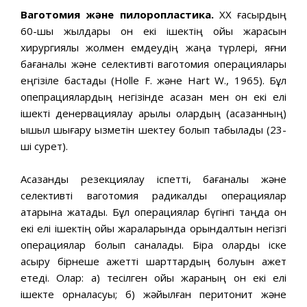
Ваготомия және пилоропластика.
XX ғасырдың
60-шы жылдары он екі ішектің ойық жарасын
хирургиялық жолмен емдеудің жаңа түрлері, яғни
бағаналы және селективті ваготомия операциялары
еңгізіле бастады (Holle F. және Hart W., 1965). Бұл
опепрациялардың негізінде асқазан мен он екі елі
ішекті денервациялау арқылы олардың (асқазанның)
қышқыл шығару қызметін шектеу болып табыла­ды (23-
ші сурет).
Асқазанды резекциялау іспетті, бағаналы және
селективті ваготомия радикалды операциялар
қатарына жатады. Бұл операциялар бүгінгі таңда он
екі елі ішектің ойық жараларында орындалтын негізгі
опе­рациялар болып саналады. Бірақ оларды іске
асыру бірнеше қажетті шарттардың болуын қажет
етеді. Олар: а) тесілген ойық жараның он екі елі
ішекте орналасуы; б) жәйылған перитонит және