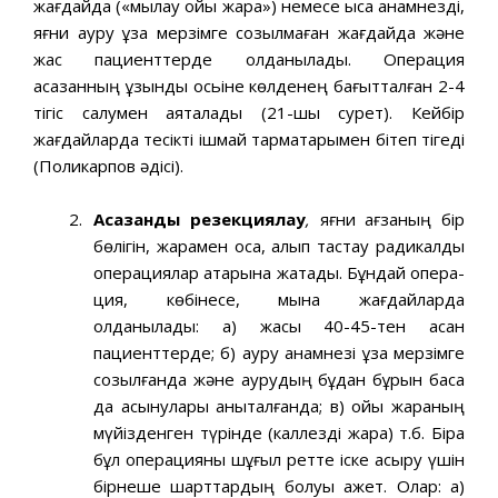
жағдайда («мылқау ойық жара») немесе қысқа анамнезді,
яғни ауру ұзақ мерзімге созылмаған жағдайда және
жас пациенттерде қолданылады. Операция
асқазанның ұзындық осьіне көлденең бағытталған 2-4
тігіс салумен аяқталады (21-шы сурет). Кейбір
жағдайларда тесікті ішмай тармақтарымен бітеп тігеді
(Поликарпов әдісі).
Асқазанды резекциялау
,
яғни ағзаның бір
бөлігін, жарамен қоса, алып тастау радикалды
операциялар қатарына жатады. Бұндай опера­
ция, көбінесе, мына жағдайларда
қолданылады: а) жасы 40-45-тен асқан
пациенттерде; б) ауру анамнезі ұзақ мерзімге
созылғанда және аурудың бұдан бұрын басқа
да асқынулары анықталғанда; в) ойық жараның
мүйізденген түрінде (каллезді жара) т.б. Бірақ
бұл операцияны шұғыл ретте іске асыру үшін
бірнеше шарттардың болуы қажет. Олар: а)