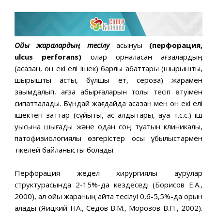
Ойық жаралардың тесілу
асқынуы
(перфорация,
ulcus
perforans
)
олар орналасқан ағзалардың
(асқазан, он екі елі ішек) барлық қабаттары (шырышты,
шырышты асты, бұлшық ет, сероза) жарамен
зақымдалып, ағза қабырғаларын толық тесіп өтуімен
сипатталады. Бүндай жағдайда асқазан мен он екі елі
ішектегі заттар (сұйықтық, ас қалдықтары, ауа т.с.с.) іш
қуысына шығады және одан соң туатын клиникалық,
патофизиологиялық өзгерістер осы құбылыстармен
тікелей байланысты болады.
Перфорация жедел хирургиялық аурулар
структурасында 2-15%-да кездеседі (Борисов Е.А.,
2000), ал ойық жараның қайта тесілуі 0,6-5,5%-да орын
алады (Яицкий НА., Седов В.М., Морозов В.П., 2002).