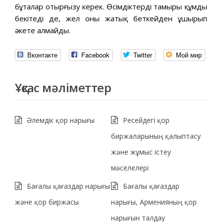
бұталар отырғызу керек. Өсімдіктердің тамыры құмды
бекітеді де, жел оны жатық беткейден ұшырып
әкете алмайды.
Вконтакте
Facebook
Twitter
Мой мир
Ұқсас мәліметтер
Әлемдік қор нарығы
Ресейдегі қор
биржаларының қалыптасу
және жұмыс істеу
мәселелері
Бағалы қағаздар нарығы
Бағалы қағаздар
және қор биржасы
нарығы, Арменияның қор
нарығын талдау