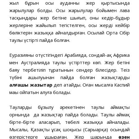
жыл бұрын осы ауданның жер қыртысында
жарылулар болды. Осы жарылулар бойымен лава
тасқындары жер бетіне шығып, оның кедір-бұдыр
жерлеріне жайылып тегістелген, осы жердің кейбір
бөліктерін жазыққа айналдырған. Осылай Орта Сібір
таулы үстірті пайда болған.
Еуразияның оңтүстігіндегі Арабияда, сондай-ақ Африка
мен Аустралияда таулы үстірттер көп. Жер бетінің
баяу тербетіліп тұратынын сендер білесіңдер. Теңіз
түбінің ашылуынан пайда болған жазықтарды
алғашқы жазықтар
деп атайды. Оған мысалға Каспий
маңы ойпатын алуға болады.
Таулардың бұзылу әрекетінен таулы аймақтың
орнында да жазықтар пайда болады. Таулы аймақ
бірте-бірте аласарып, төбелі жазыққа айналады.
Мысалы, Қазақтың ұсақ шоқысы (Сарыарқа) осындай
өзгерістерге ұшыраған. Жер шарында
өзен