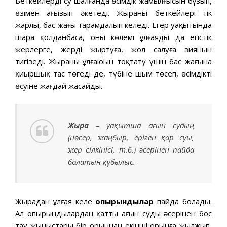
Беткейлерді су шалғанда өсімдік жамылғысын бұзып,
өзімен ағызып әкетеді. Жыраның беткейлері тік
жарлы, бас жағы тарамдалып келеді. Егер уақытында
шара қолданбаса, оның көлемі ұлғаяды да егістік
жерлерге, жерді жыртуға, жол салуға зиянын
тигізеді. Жыраның ұлғаюын тоқтату үшін бас жағына
қиыршық тас төгеді де, түбіне шым төсеп, өсімдіктің
өсуіне жағдай жасайды.
Жыра
– уақытша ағын судың
(нөсер, жаңбыр, еріген қар суы,
жер сілкінісі, т.б.) әсерінен пайда
болатын құбылыс.
Жырадан ұлғая келе
опырындылар
пайда болады.
Ал опырындылардан қатты ағын судың әсерінен бос
тау жыныстары бір орыннан екінші орынға жылжып,