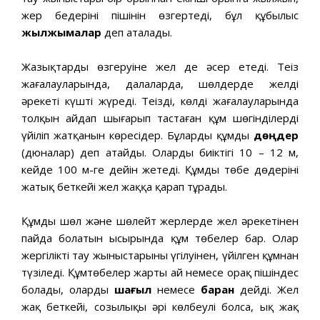
жер бедерінің пішінін өзгертеді, бұл құбылыс
жылжымалар
деп аталады.
Жазықтардың өзгеруіне жел де әсер етеді. Теңіз
жағалауларында, далаларда, шөлдерде желдің
әрекеті күшті жүреді. Теңіздің, көлдің жағалауларында
толқын айдап шығарып тастаған құм шөгінділердің
үйіліп жатқанын көресіңдер. Бұларды құмды
дөңдер
(дюналар) деп атайды. Олардың биіктігі 10 – 12 м,
кейде 100 м-ге дейін жетеді. Құмды төбе дөңдерінің
жатық беткейі жел жаққа қарап тұрады.
Құмды шөл және шөлейт жерлерде жел әрекетінен
пайда болатын ысырында құм төбелер бар. Олар
жергілікті тау жыныстарының үгілуінен, үйілген құмнан
түзіледі. Құмтөбелер жарты ай немесе орақ пішіндес
болады, оларды
шағыл
немесе
барқан
дейді. Жел
жақ беткейі, созылыңқы әрі көлбеулі болса, ық жақ