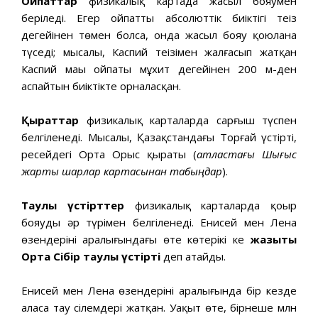
Ойпаттар
физикалық картада жасыл бояумен
беріледі. Егер ойпаттың абсолюттік биіктігі теңіз
деңгейінен төмен болса, онда жасыл бояу қоюлана
түседі; мысалы, Каспий теңізімен жалғасып жатқан
Каспий маңы ойпаты мұхит деңгейінен 200 м-ден
аспайтын биіктікте орналасқан.
Қыраттар
физикалық карталарда сарғыш түспен
белгіленеді. Мысалы, Қазақстандағы Торғай үстірті,
ресейдегі Орта Орыс қыраты (
атластағы Шығыс
жарты шарлар картасынан табыңдар
).
Таулы үстірттер
физикалық карталарда қоңыр
бояудың әр түрімен белгіленеді. Енисей мен Лена
өзендерінің аралығындағы өте көтеріңкі кең
жазықты
Орта Сібір таулы үстірті
деп атайды.
Енисей мен Лена өзендерінің аралығында бір кезде
аласа тау сілемдері жатқан. Уақыт өте, бірнеше млн