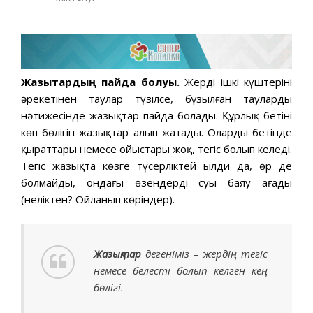
Жазықтардың пайда болуы.
Жердің ішкі күштерінің
әрекетінен таулар түзілсе, бұзылған таулардың
нәтижесінде жазықтар пайда болады. Құрлық бетінің
көп бөлігін жазықтар алып жатады. Олардың бетінде
қыраттары немесе ойыстары жоқ, тегіс болып келеді.
Тегіс жазықта көзге түсерліктей ылди да, өр де
болмайды, ондағы өзендердің суы баяу ағады
(неліктен? Ойланып көріндер).
Жазықтар
дегеніміз – жердің тегіс
немесе белесті болып келген кең
бөлігі.