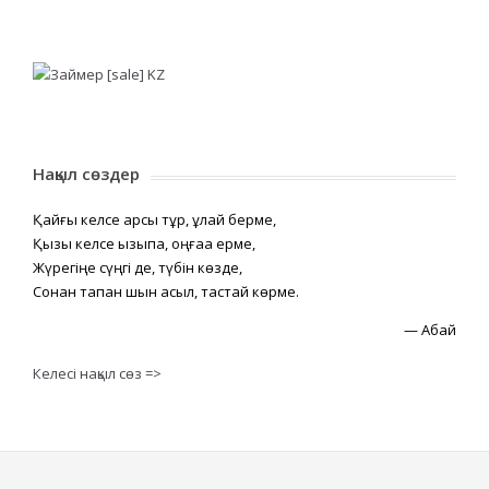
Нақыл сөздер
Қайғы келсе қарсы тұр, құлай берме,
Қызық келсе қызықпа, оңғаққа ерме,
Жүрегіңе сүңгі де, түбін көзде,
Сонан тапқан шын асыл, тастай көрме.
—
Абай
Келесі нақыл сөз =>