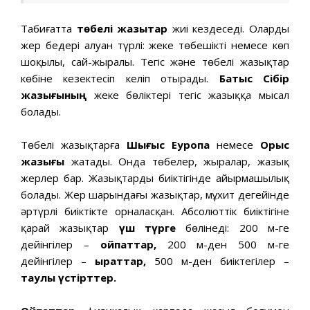
Табиғатта
төбелі жазықтар
жиі кездеседі. Олардың
жер бедері алуан түрлі: жеке төбешікті немесе көп
шоқылы, сай-жыралы. Тегіс және төбелі жазықтар
көбіне кезектесіп келіп отырады.
Батыс Сібір
жазығының
жеке бөліктері тегіс жазыққа мысал
болады.
Төбелі жазықтарға
Шығыс Еуропа
немесе
Орыс
жазығы
жатады. Онда төбелер, жыралар, жазық
жерлер бар. Жазықтардың биіктігінде айырмашылық
болады. Жер шарындағы жазықтар, мұхит деңгейінде
әртүрлі биіктікте орналасқан. Абсолюттік биіктігіне
қарай жазықтар
үш түрге
бөлінеді: 200 м-ге
дейінгілер –
ойпаттар,
200 м-ден 500 м-ге
дейінгілер –
қыраттар,
500 м-ден биіктегілер –
таулы үстірттер.