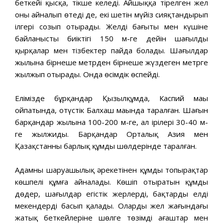
беткейі қысқа, тікше келеді. Айшыққа тірелген жел
оны айналып өтеді де, екі шетін мүйіз сияқтандырып
ілгері созып отырады. Желдің бағыты мен күшіне
байланысты биіктігі 150 м-ге дейін шағылды
қырқалар мен тізбектер пайда болады. Шағылдар
жылына бірнеше метрден бірнеше жүздеген метрге
жылжып отырады. Онда өсімдік өспейді.
Елімізде бұрқандар Қызылқұмда, Каспий маңы
ойпатында, оңтүстік Балхаш маңында таралған. Шағын
барқандар жылына 100-200 м-ге, ал ірілері 30-40 м-
ге жылжиды. Барқандар Орталық Азия мен
Қазақстанның барлық құмды шөлдерінде таралған.
Адамның шаруашылық әрекетінен құмды топырақтар
көшпелі құмға айналады. Көшіп отыратын құмды
дөңдер, шағылдар егістік жерлерді, бақтарды елді
мекендерді басып қалады. Олардың жел жағындағы
жатық беткейлеріне шөлге төзімді ағаштар мен