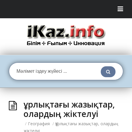
Құрлықтағы жазықтар,
олардың жіктелуі
/
География
/
Құрлықтағы жазықтар, олардың
жіктелуі