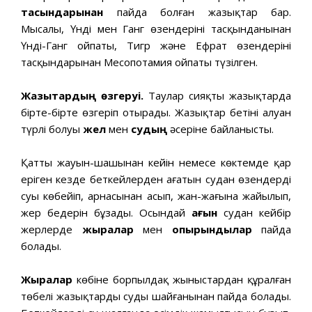
тасқындарынан
пайда болған жазықтар бар.
Мысалы, Үнді мен Ганг өзендерінің тасқынданынан
Үнді-Ганг ойпаты, Тигр және Ефрат өзендерінің
тасқындарынан Месопотамия ойпаты түзілген.
Жазықтардың өзгеруі.
Таулар сияқты жазықтарда
бірте-бірте өзгеріп отырады. Жазықтар бетінің алуан
түрлі болуы
жел
мен
судың
әсеріне байланысты.
Қатты жауын-шашынан кейін немесе көктемде қар
еріген кезде беткейлерден ағатын судан өзендердің
суы көбейіп, арнасынан асып, жан-жағына жайылып,
жер бедерін бұзады. Осындай
ағын
судан кейбір
жерлерде
жыралар
мен
опырындылар
пайда
болады.
Жыралар
көбіне борпылдақ жыныстардан құралған
төбелі жазықтарды судың шайғанынан пайда болады.