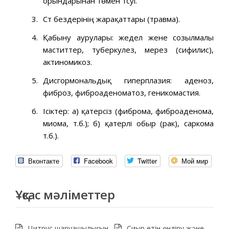
орындарынан төмен түсуі.
Сүт бездерінің жарақаттары (травма).
Қабыну аурулары: жедел жене созылмалы
маститтер, туберку­лез, мерез (сифилис),
актиномикоз.
Дисгормональдық гиперплазия: аденоз,
фиброз, фиброаденоматоз, геникомастия.
Ісіктер: а) қатерсіз (фиброма, фиброаденома,
миома, т.б.); б) қатерлі обыр (рак), саркома
т.б.).
Вконтакте
Facebook
Twitter
Мой мир
Ұқсас мәліметтер
Цитрус шаруашылығын
Сиыр етін өндіру және