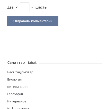
два
×
=
шесть
Санаттар тізімі:
Басқа тақырыптар
Биология
Ветеринария
География
Интересное
Информатика