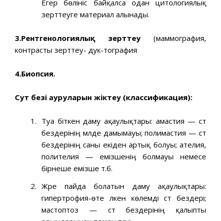
Егер бөлініс байқалса одан цитологиялық
зерттеуге материал алынады.
3.Рентгенологиялық зерттеу
(маммография,
контрасты зерттеу- дук-тография
4.Биопсия.
Сут безі ауруларын жіктеу (классификация):
Туа біткен даму ақаулықтары: амастия — сүт
бездерінің мүлде дамымауы; полимастия — сүт
бездерінің саны екіден артық болуы; ателия,
полителия — емізшенің болмауы немесе
бірнеше емізше т.б.
Жүре пайда болатын даму ақаулықтары:
гипертрофия-өте үлкен көлемді сүт бездері;
мастоптоз — сүт бездерінің қалыпты