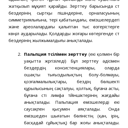
жатқызып мұқият қарайды. Зерттеу барысында сүт
бездерінің сыртқы пішіндеріне, орналасуының
симметриялығына, тері қабатындағы, емізшелердегі
және ареолалардағы қалыптан тыс өзгерістерге
көңіл аударылады. Қолдарды жоғары көтергенде сүт
бездерінің жылжымалдығы анықталады.
Пальпция тәсілімен зерттеу
(екі қолмен бір
уақытта жүргізіледі) Бұл зерттеу әдісімен
бездердің консистенциялары, оларда
ошақты тығыздылықтың болу-болмауы,
қозғалмалылықтары, бездің бөлшекті
құрылысының сақталуы, қолтық, бұғана асты,
бұғана үсті лимфа түйіншіктерінің жағдайы
анықталады. Пальпация емізшелерді екі
саусақпен қысумен аяқталады. Онда
емізшеден шығатын бөліністің (қан, ірің,
басқадай сұйықтық) бар жоғы анықталады.