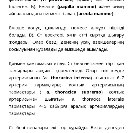
бөлінген. Б). Емізше
(papilla mamme)
және оның
айналасындағы пигментті алаң
(areola mamme).
Емізше конус, циллиндр, немесе алмұрт пішінді
болады. В). Сүт өзектері, яғни сүтті сыртқа шығару
жолдары. Олар безді дененің ұсақ өзекшелерінің
қосылуынан құралады да емізшеде ашылады.
Қанмен қамтамасыз етілуі. Сүт безі негізінен төрт қан
тамырлары арқылы қөректенеді. Олар: ішкі кеуде
артериясынан (
a. thoracica interna
) шығатын 6-7
артерия тармақтары; қолтық артериясының
тармақтары (
a. thoracica supremo
); қолтық
артерисынан шығатын а. thoracica lateralis
тармақтары; 4-5 қабырға аралық артериялардың
тармақтары.
Сүт безі веналары екі тор құрайды. Безді денеден