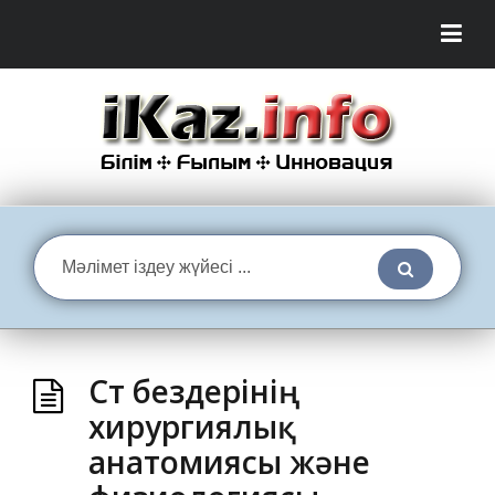
Сүт бездерінің
хирургиялық
анатомиясы және