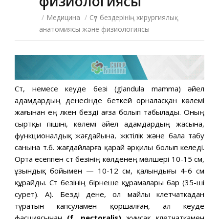
физиологиясы
/
Медицина
/
Сүт бездерінің хирургиялық
анатомиясы және физиологиясы
Сүт, немесе кеуде безі (glandula mamma) әйел
адамдардың денесінде беткей орналасқан көлемі
жағынан ең үлкен безді ағза болып табылады. Оның
сыртқы пішіні, көлемі әйел адамдардың жасына,
функционалдық жағдайына, жүктілік және бала табу
санына т.б. жағдайларға қарай әрқилы болып келеді.
Орта есеппен сүт безінің көлденең мөлшері 10-15 см,
ұзындық бойымен — 10-12 см, қалындығы 4-6 см
құрайды. Сүт безінің бірнеше құрамалары бар (35-ші
сурет). А). Безді дене, ол майлы клетчаткадан
тұратын капсуламен қоршалған, ал кеуде
фасциясынан
(f. pectoralis)
жұмсақ клетчаткамен