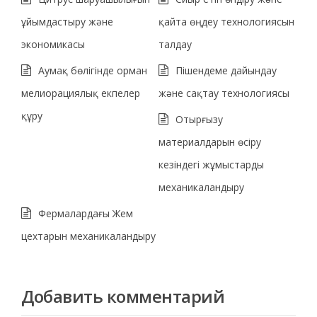
ұйымдастыру және
қайта өңдеу технологиясын
экономикасы
талдау
Аумақ бөлігінде орман
Пішендеме дайындау
мелиорациялық екпелер
және сақтау технологиясы
құру
Отырғызу
материалдарын өсіру
кезіндегі жұмыстарды
механикаландыру
Фермалардағы Жем
цехтарын механикаландыру
Добавить комментарий