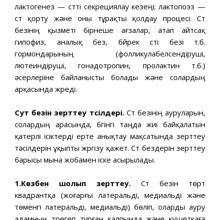
лактогенез — сүтті секрециялау кезеңі; лактопоэз —
сүт қорту және оны тұрақты қолдау процесі. Сүт
безінің қызметі бірнеше ағзалар, атап айтсақ
гипофиз, аналық без, бүйрек үсті безі т.б.
гормондарының (фолликулабелсендіруші,
лютеиндіруші, гонадотропин, пролактин т.б.)
әсерлеріне байланысты болады және солардың
арқасында жүреді.
Сут безін зерттеу тәсілдері.
Сүт безінің ауруларын,
солардың арасында, бүгінгі таңда жиі байқалатын
қатерлі ісіктерді ерте анықтау мақсатында зерттеу
тәсілдерін ұқыпты жүргізу қажет. Сүт бездерін зерттеу
барысы мына жобамен іске асырылады.
1.Көзбен шолып зерттеу.
Сүт безін төрт
квадрантқа (жоғарғы латеральді, медиальді және
төменгі латеральді, медиальді) бөліп, оларды ауру
адамның түрегеп тұрған қалпында және кушеткаға