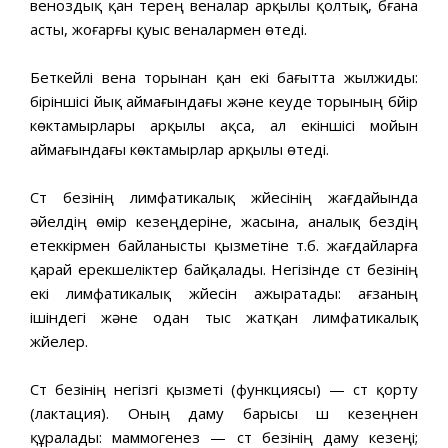
веноздық қан терең веналар арқылы қолтық, бүғана
асты, жоғарғы қуыс веналармен өтеді.
Беткейлі вена торынан қан екі бағытта жылжиды:
біріншісі йық аймағындағы және кеуде торының бүйір
көктамырлары арқылы ақса, ал екіншісі мойын
аймағындағы көктамырлар арқылы өтеді.
Сүт безінің лимфатикалық жүйесінің жағдайында
әйелдің өмір кезеңдеріне, жасына, аналық бездің
етеккірмен байланысты қызметіне т.б. жағдайларға
қарай ерекшеліктер байқалады. Негізінде сүт безінің
екі лимфатикалық жүйесін ажыратады: ағзаның
ішіндегі және одан тыс жатқан лимфатикалық
жүйелер.
Сүт безінің негізгі қызметі (функциясы) — сүт қорту
(лактация). Оның даму барысы үш кезеңнен
құралады: маммогенез — сүт безінің даму кезеңі;