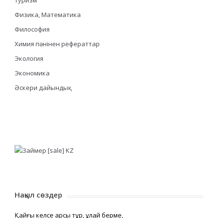
Физика, Математика
Философия
Химия пәнінен рефераттар
Экология
Экономика
Әскери дайындық
Нақыл сөздер
Қайғы келсе қарсы тұр, құлай берме,