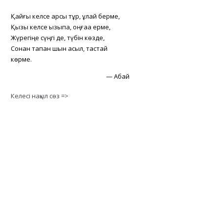
Қайғы келсе қарсы тұр, құлай берме,
Қызық келсе қызықпа, оңғаққа ерме,
Жүрегіңе сүңгі де, түбін көзде,
Сонан тапқан шын асыл, тастай
көрме.
—
Абай
Келесі нақыл сөз =>