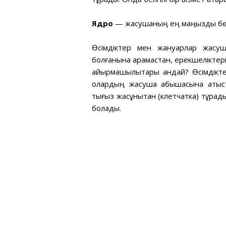
Ядро
— жасушаның ең маңызды бөліг
Өсімдіктер мен жануарлар жасуша
болғанына қарамастан, ерекшелікте
айырмашылықтары қандай? Өсімдікт
олардың жасуша қабықшасына қатыс
тығыз жасұнықтан (клетчатка) тұрад
болады.