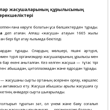
уарлар жасушаларының құрылысының
ерекшеліктері
коппен ғана көруге болатын ұсақ бөлшектерден тұрады.
а
деп атаған. Алғаш «жасуша» атауын 1665 жылы
ан бері бұл атау ғылымда бекітілді.
лардан тұрады. Олардың мөлшері, пішіні әртүрлі,
енмен түрлі организмдер жасушаларының құрылысы мен
а бар екені анықталған. Кез келген жасуша — тұтас тірі
ктен: қабықшадан, цитоплазмадан және ядродан тұрады.
— жасушаны сыртқы ортаның әсерінен қорғау, көршілес
 қамтамасыз ету. Жасуша қабықшасы арқылы жасушаға су
рекетінің өнімдері сыртқа шығарылады.
лтырып тұратын зат, ол үнемі және баяу қозгалып
қаратын жасушалық құрылымдар — органоидтер болады.