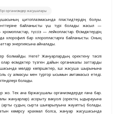
. Тірі организмдер жасушалары
сушасының цитоплазмасында пластидтердің болуы.
менттеріне байланысты үш түрі болады: жасыл —
— хромопластар, түссіз — лейкопластар. Өсімдіктердің
нда хлорофилі бар хлоропластарға байланысты. Оның
заттар энергиясына айналады.
р болмайды. Неге? Жануарлардың қоректену тәсілі
лар өсімдіктер түзген дайын органикалық заттарды
сушасында мөлдір көпіршіктер, іші жасуша шырынына
оль су алмасуы мен тургор қысымын қамтамасыз етеді.
тінділері болады.
 жоқ. Тек қана біржасушалы организмдерде ғана бар.
алы жануарлар) асқорыту вакуолі (қоректің ыдырауына
(артық судың сыртқа шығарылуына жауапты) болады.
латын көмірсу крахмал болса, жануар жасушасында