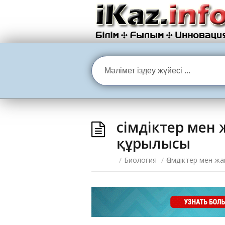
Өсімдіктер ме
құрылысы
/
Биология
/
Өсімдіктер мен 