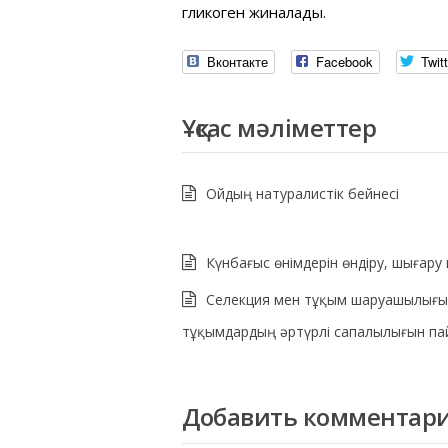
гликоген жиналады.
Вконтакте
Facebook
Twitt
Ұқсас мәліметтер
Ойдың натуралистік бейнесі
Күнбағыс өнімдерін өндіру, шығару 
Селекция мен тұқым шаруашылығы
тұқымдардың әртүрлі сапалылығын па
Добавить комментар