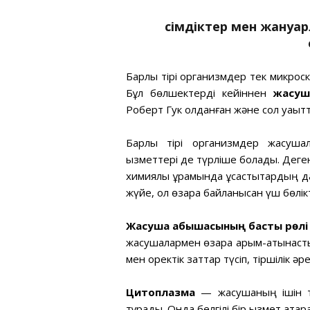
Өсімдіктер мен жан
Барлық тірі организмдер тек микрос
Бұл бөлшектерді кейіннен
жасуш
Роберт Гук қолданған және сол уақытт
Барлық тірі организмдер жасуша
қызметтері де түрліше болады. Дег
химиялық құрамында ұқсастықтардың д
жүйе, ол өзара байланысқан үш бөлі
Жасуша қабықшасының басты рөлі
жасушалармен өзара қарым-қатынасты
мен қоректік заттар түсіп, тіршілік ә
Цитоплазма
— жасушаның ішін то
тұрады. Онда белгілі бір қызмет ат