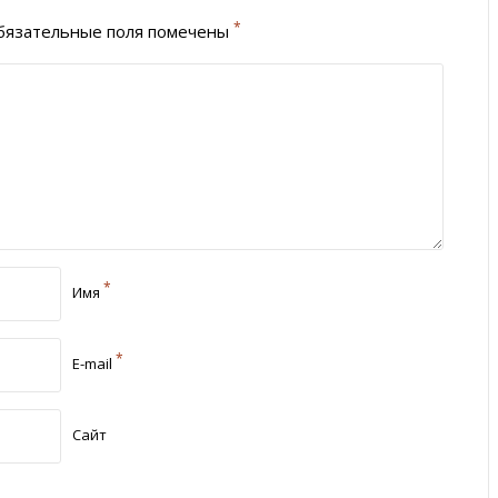
*
язательные поля помечены
*
Имя
*
E-mail
Сайт