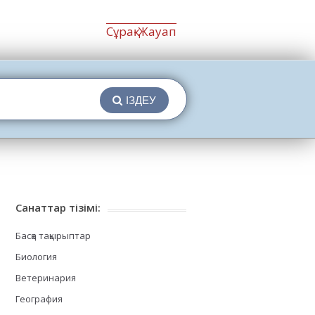
Сұрақ-Жауап
ІЗДЕУ
Санаттар тізімі:
Басқа тақырыптар
Биология
Ветеринария
География