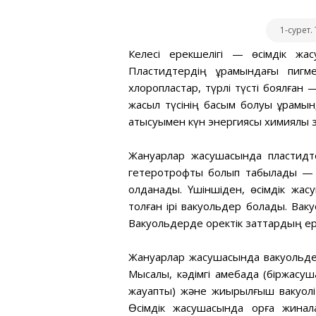
1-сурет
Келесі ерекшелігі — өсімдік жа
Пластидтердің құрамындағы пиг
хлоропластар, түрлі түсті боялған 
жасыл түсінің басым болуы құрамы
қатысуымен күн энергиясы химиялық 
Жануарлар жасушасында пластидте
гетеротрофты болып табылады — о
қолданады. Үшіншіден, өсімдік жа
толған ірі вакуольдер болады. Ваку
Вакуольдерде қоректік заттардың ері
Жануарлар жасушасында вакуольдер
Мысалы, кәдімгі амебада (біржасуш
жауапты) және жиырылғыш вакуолі 
Өсімдік жасушасында қорға жина