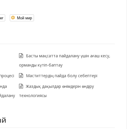
er
Мой мир
Басты мақсатта пайдалану үшін ағаш кесу,
орманды күтіп-баптау
процесі
Маститтердің пайда болу себептері
нда
Жаздық дақылдар өнімдерін өндіру
йдалану
технологиясы
ий