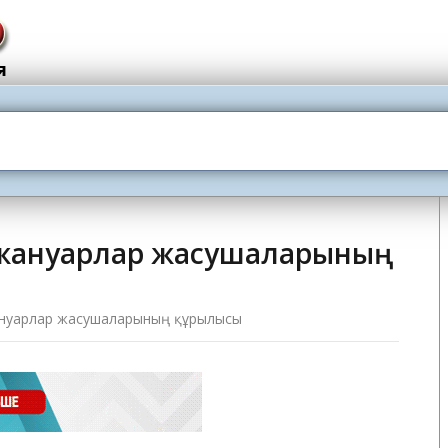
н жануарлар жасушаларының
жануарлар жасушаларының құрылысы