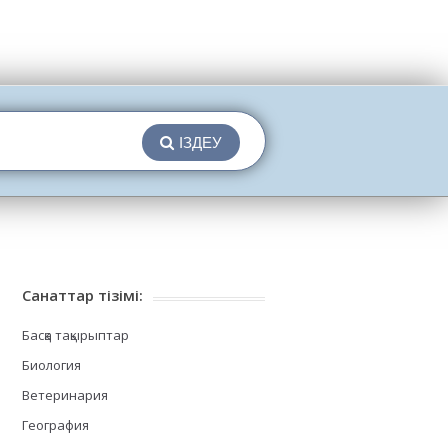
ІЗДЕУ
Санаттар тізімі:
Басқа тақырыптар
Биология
Ветеринария
География