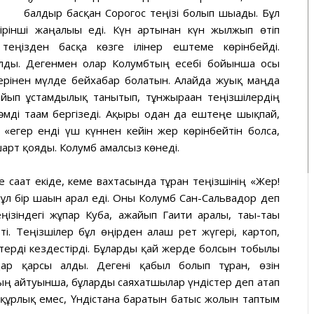
балдыр басқан Сорогос теңізі болып шығады. Бұл
рінші жаңалығы еді. Күн артынан күн жылжып өтіп
теңізден басқа көзге ілінер ештеме көрінбейді.
қалды. Дегенмен олар Колумбтың есебі бойынша осы
ндерінен мүлде бейхабар болатын. Алайда жуық маңда
жайып ұстамдылық танытып, тұнжыраған теңізшілердің
дәмді тағам бергізеді. Ақыры одан да ештеңе шықпай,
«егер енді үш күннен кейін жер көрінбейтін болса,
шарт қояды. Колумб амалсыз көнеді.
е сағат екіде, кеме вахтасында тұрған теңізшінің «Жер!
 Бұл бір шағын арал еді. Оны Колумб Сан-Сальвадор деп
ізіндегі жұпар Куба, ғажайып Гаити аралы, тағы-тағы
. Теңізшілер бұл өңірден алғаш рет жүгері, картоп,
терді кездестірді. Бұларды қай жерде болсын тобылғы
ар қарсы алды. Дегені қабыл болып тұрған, өзін
тың айтуынша, бұларды саяхатшылар үндістер деп атап
 құрлық емес, Үндістанға баратын батыс жолын таптым