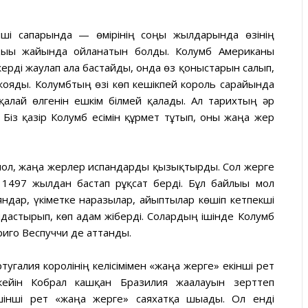
нші сапарында — өмірінің соңғы жылдарында өзінің
ндығы жайында ойланатын болды. Колумб Американы
ерді жаулап ала бастайды, онда өз қоныстарын салып,
-жояды. Колумбтың өзі көп кешікпей король сарайында
қалай өлгенін ешкім білмей қалады. Ал тарихтың әр
 Біз қазір Колумб есімін құрмет тұтып, оны жаңа жер
 мол, жаңа жерлер испандарды қызықтырды. Сол жерге
1497 жылдан бастап рұқсат берді. Бұл байлығы мол
ндар, үкіметке наразылар, айыптылар көшіп кетпекші
дастырып, көп адам жіберді. Солардың ішінде Колумб
иго Веспуччи де аттанды.
угалия королінің келісімімен «жаңа жерге» екінші рет
ейін Кобрал кашқан Бразилия жағалауын зерттеп
інші рет «жаңа жерге» саяхатқа шығады. Ол енді