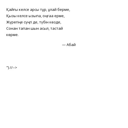
Қайғы келсе қарсы тұр, құлай берме,
Қызық келсе қызықпа, оңғаққа ерме,
Жүрегіңе сүңгі де, түбін көзде,
Сонан тапқан шын асыл, тастай
көрме.
—
Абай
") //-->