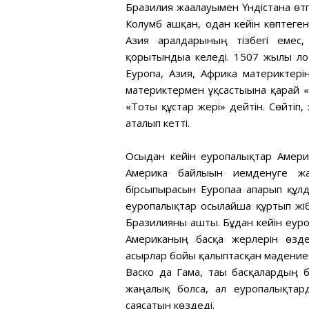
Бразилия жағалауымен Үндістанға өт
Колумб ашқан, одан кейін көптеге
Азия аралдарының тізбегі емес,
қорытындыға келеді. 1507 жылы л
Еуропа, Азия, Африка материктері
материктермен ұқсастығына қарай 
«Тоты құстар жері» дейтін. Сөйтіп
аталып кетті.
Осыдан кейін еуропалықтар Амери
Америка байлығын иемденуге жан
бірсыпырасын Еуропаға апарып құл
еуропалықтар осылайша құртып жіб
Бразилияны ашты. Бұдан кейін еуро
Американың басқа жерлерін өзде
ғасырлар бойы қалыптасқан мәдениеті
Васко да Гама, тағы басқалардың 
жаңалық болса, ал еуропалықтар
саясатын көздеді.