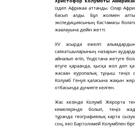
Христофор Колумбтың Америка
іздеп Африкаға аттанды. Олар Афр
басып алды. Бұл жолмен алты
экспедициясының бастамасы болат
жағалауына дейін жетті.
XV ғасырда ежелгі ғалымдард
саяхатшыларының назарын аударды.
айналып өтіп, Үндістанға жетуге бо
өтуге қарағанда, қысқа жол деп қа
жасаған еуропалық тұңғыш теңіз
Колумб Генуя қаласына жақын жерд
отбасында дүниеге келген.
Жас кезінде Колумб Жерорта теңі
кемелерінде болып, теңіз жағ
тұрғанда географиялық карта сызу
соң, інісі Бартоломей Колумбпен бірг