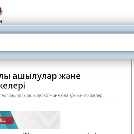
лық ашылулар және
желері
 географиялық ашылулар және олардың нәтижелері