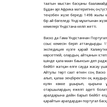
тағатын мыстан басқаны бағаламай
Бұдан әрі Африка материгінің оңтүсті
теңізбен жүзе береді. 1498 жылы қ
бір ай бөгеледі. Үнді мұхитынан жү
кемелері Үндістанға келіп жетті.
Васко да Гама Үндістаннан Португали
соғыс кемесін беріп аттандырды.
экспедиция күзге қарай Каликутк
көрсетпей, олардың айтқанын істеп, 
ішінде қала маған бағынсын деп радж
бейбіт жатқан елге сауда жасау үші
Айтулы төрт сағат өткен соң Васко
алып, қалаға зеңбіректен оқ жаудыр
күлін көкке ұшырып, қырғынға
отаршылардың ежелгі әдеті болат
аралдарына дейін барып бейбіт елд
қарайтын аралдардан португал бас