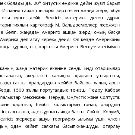
пек болады да, 20° оңтүстік ендікке дейін жүзіп барып
н Испания саяхатшылары зерттеген «жаңа жер», «бұл
 осы күнге дейін белгісіз материк» деген дұрыс
отарингиялың картограф М. Вальдземюллер жержүзін
не бөліп, жаңадан Америго ашқан жерді оның басқа
«Америка деп атау керек» дейді. Ол кезде Американы
, жаңа құрлықтың жартысы Америго Веспуччи есімімен
каның жаңа материк екеніне сенді. Енді отаршылар
таласып, жергілікті халықты қырғынға ұшыратты,
дыққа сатты. Аралдардың кейбір байырғы халықтарын
ерді. 1500 жылы португалдық теңізші Педру Кабрал
палықтар Мексиканы, Перуді, Оңтүстік және Солтүстік
ріне қаратып, бейбіт халықтарын тонап, олардың
н, салт-сана, әдет-ғұрпын аяққа басты. Сөйтіп, Колумб,
белгісіз жерлерді ашуы география ғылымы үшін үлкен
дың одан кейінгі саяхаты басып-жаншуды, отарлау