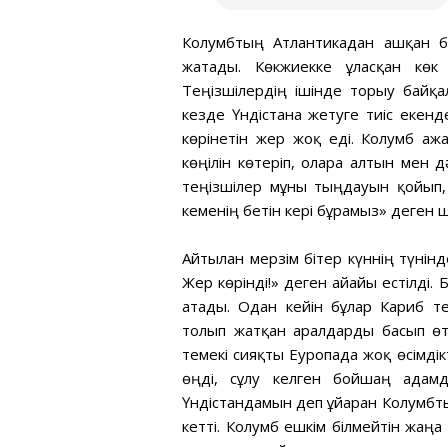
Колумбтың Атлантикадан ашқан бі
жатады. Көкжиекке ұласқан көк 
Теңізшілердің ішінде торығу бай
кезде Үндістанға жетуге тиіс еке
көрінетін жер жоқ еді. Колумб ға
көңілін көтеріп, оларға алтын мен 
теңізшілер мұны тыңдауын қойып, 
кеменің бетін кері бұрамыз» деген 
Айтылған мерзім бітер күннің түнінд
Жер көрінді!» деген айғайы естілді.
атады. Одан кейін бұлар Кариб тең
толып жатқан аралдарды басып өтті
темекі сияқты Еуропада жоқ өсімдік
өңді, сұлу келген бойшаң адамд
Үндістандамын деп ұйғарған Колумб
кетті. Колумб ешкім білмейтін жаңа