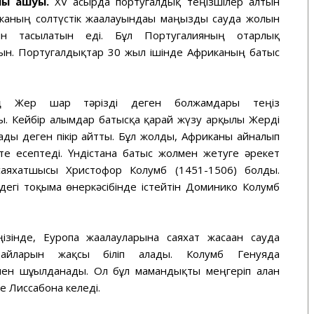
ны ашуы.
XV ғасырда португалдық теңізшілер алтын
иканың солтүстік жағалауындағы маңызды сауда жолын
н тасылатын еді. Бұл Португалияның отарлық
ын. Португалдықтар 30 жыл ішінде Африканың батыс
ың Жер шар тәрізді деген болжамдары теңіз
 Кейбір ғалымдар батысқа қарай жүзу арқылы Жерді
лады деген пікір айтты. Бұл жолды, Африканы айналып
те есептеді. Үндістанға батыс жолмен жетуге әрекет
 саяхатшысы Христофор Колумб (1451-1506) болды.
егі тоқыма өнеркәсібінде істейтін Доминико Колумб
зінде, Еуропа жағалауларына саяхат жасаған сауда
дайларын жақсы біліп алады. Колумб Генуяда
мен шұғылданады. Ол бұл мамандықты меңгеріп алған
е Лиссабонға келеді.