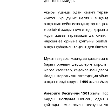
деп топшылайды.
Ақыры үшінші, одан кейінгі төрті
«бөтен бір дүние бөлігін» ашқа
ашқаннан кейін испандықтар жаңа ж
жергілікті халқын құл етеді, қырып
жүріп жазаға тартылады да, оның 
нәрсені өз орнына қоятыны белгілі.
ашқан қаһарман теңізші деп білеміз.
Мұхиттың арғы жағындағы қазынасы
барып орнығам деушілерге король 
жерге көпестер, кедейленген дворя
болды. Король үш экспедиция ұйым
ашқан жерді көруге
1499
жылы Амер
Америго Веспуччи 1501
жылы Порт
барды. Веспуччи Пинсон, одан к
қайтады. 1503 жылы Веспуччи үш