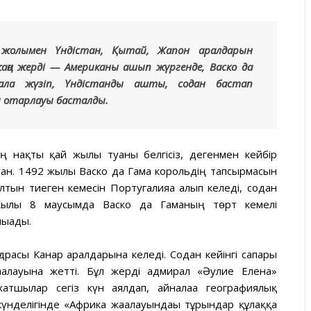
 жолымен Үндістан, Қытай, Жапон аралдарын
аңа жерді — Американы ашып жүргенде, Васко да
ала жүзіп, Үндістанды ашты, содан бастап
ы отарлауы басталды.
 нақты қай жылы туғаны белгісіз, дегенмен кейбір
ған. 1492 жылы Васко да Гама корольдің тапсырмасын
тын тиеген кемесін Португалияға алып келеді, содан
жылы 8 маусымда Васко да Гаманың төрт кемелі
ығады.
драсы Канар аралдарына келеді. Содан кейінгі сапары
ғалауына жетті. Бұл жерді адмирал «Әулие Елена»
атшылар сегіз күн аялдап, айналаға географиялық
үнделігінде «Африка жағалауындағы тұрғындар құлаққа