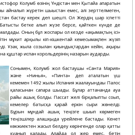
ристофор Колумб өзінің Үндістан мен Қытайға апаратын
ы айналып жүретін шығыстан емес, әлі зерттелмеген,
стан бастау керек деп шешті. Ол Жердің шар іспетті
са Батысты бетке алып жүзе берсе, қайткен күнде де
малдады. Оның бұл жоспары ол кезде «ақымақтың ісі»
йтін мұхит арқылы кіп-кішкентай кемесымақпен жүзіп
ді. Ұзақ жылға созылған қиындықтардан кейін, ақыры
на құштар испан корольдерінің назарын аударды.
Сонымен, Колумб жол бастаушы «Санта Мария»
және «Нинья», «Пинта» деп аталатын үш
кемемен 1492 жылы Испания жағалауындағы Палос
қаласынан сапарға шығады. Бұлар аттанғанда ауа
райы ашық болды. Пассат желі бірқалыпты соғып,
кемелер батысқа қарай еркін сырғи жөнелді.
Бұрын мұндай ашық теңізге шығып көрмеген
теңізшілер алғашқыда үрейлене бастады. Кенет
көкжиектен жасыл белдеу көрінгенде олар қатты
қуанып қалады. Алайда ол жер емес, бетін