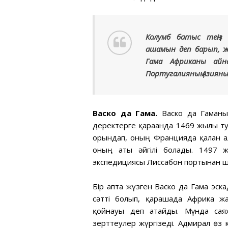
Колумб батыс теңіз
ашамын деп барып, ж
Гама Африканы айн
Португалияның Азиян
Васко да Гама.
Васко да Гаманың
деректерге қарағанда 1469 жылы ту
орындап, оның Францияда қалған ал
оның аты әйгілі болады. 1497 
экспедициясы Лиссабон портынан ш
Бір апта жүзген Васко да Гама эска
сәтті болып, қарашада Африка жа
қойнауы деп атайды. Мұнда саях
зерттеулер жүргізеді. Адмирал өз к