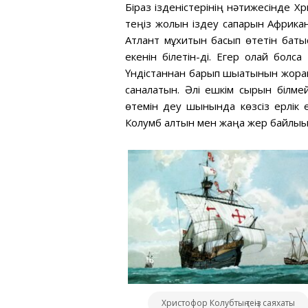
Біраз ізденістерінің нәтижесінде Х
теңіз жолын іздеу сапарын Африкан
Атлант мұхитын басып өтетін баты
екенін білетін-ді. Егер олай бол
Үндістаннан барып шығатынын жора
саналатын. Әлі ешкім сырын білме
өтемін деу шынында көзсіз ерлік е
Колумб алтын мен жаңа жер байлығы
Христофор Колубтың теңіз саяхаты