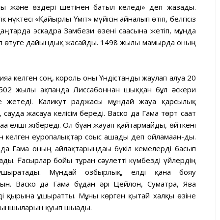
ды және өздері шетінен батыл келеді» деп жазады.
к нүктесі «Қайырлы Үміт» мүйісін айналып өтіп, белгісіз
аңтарда эскадра Замбези өзені сағасына жетіп, мұнда
зіп өтуге дайындық жасайды. 1498 жылғы мамырда оның
яға келген соң, король оны Үндістанды жаулап алуға 20
 1502 жылы ақпанда Лиссабоннан шыққан бұл әскери
е жетеді. Каликут раджасы мұндай жауға қарсылық
сауда жасауға келісім береді. Васко да Гама төрт сағат
аға елші жібереді. Ол бұған жауап қайтармайды, өйткені
н келген еуропалықтар соғыс ашады деп ойламаған-ды.
 да Гама оның айлақтарындағы бүкіл кемелерді басып
ады. Ғасырлар бойы тұрған сәулетті күмбезді үйлердің
 ұшыратады. Мұндай озбырлық, елді қанға бояу
ын. Васко да Гама бұдан әрі Цейлон, Суматра, Ява
і қырғынға ұшыратты. Мұны көрген қытай халқы өзіне
қыншыларын қуып шығады.