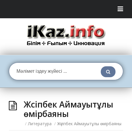
Жүсіпбек Аймауытұлы
өмірбаяны
/
Литература
/
Жүсіпбек Аймауытұлы өмірбаяны