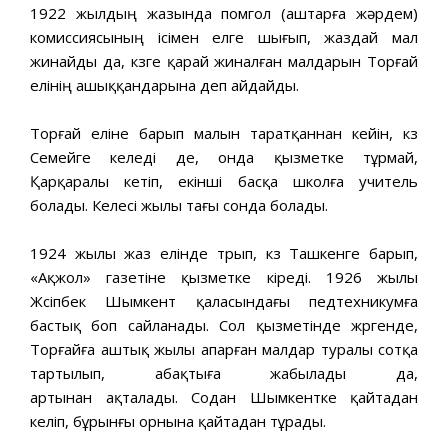
1922 жылдың жазында помгол (аштарға жəрдем)
комиссиясының ісімен елге шығып, жаздай мал
жинайды да, күзге қарай жиналған малдарын Торғай
елінің ашыққандарына деп айдайды.
Торғай еліне барып малын таратқаннан кейін, күз
Семейге келеді де, онда қызметке тұрмай,
Қарқаралы кетіп, екінші басқа школға учитель
болады. Келесі жылы тағы сонда болады.
1924 жылы жаз елінде түрып, күз Ташкенге барып,
«Ақжол» газетіне қызметке кіреді. 1926 жылы
Жүсіпбек Шымкент қаласындағы педтехникумға
бастық боп сайланады. Сол қызметінде жүргенде,
Торғайға аштық жылы апарған малдар туралы сотқа
тартылып, абақтыға жабылады да,
артынан ақталады. Содан Шымкентке қайтадан
келіп, бұрынғы орнына қайтадан тұрады.