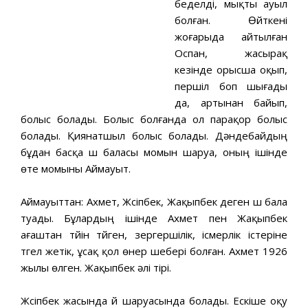
беделді, мықты ауыл
болған. Өйткені
жоғарыда айтылған
Оспан, жасырақ
кезінде орысша оқып,
першіл боп шығады
да, артынан байып,
болыс болады. Болыс болғанда ол парақор болыс
болады. Қиянатшыл болыс болады. Дəндебайдың
бұдан басқа үш баласы момын шаруа, оның ішінде
өте момыны Аймауыт.
Аймауыттан: Ахмет, Жүсіпбек, Жақыпбек деген үш бала
туады. Бұлардың ішінде Ахмет пен Жақыпбек
ағаштан түйін түйген, зергершілік, ісмерлік істеріне
түгел жетік, ұсақ қол өнер шебері болған. Ахмет 1926
жылы өлген. Жақыпбек əлі тірі.
Жүсіпбек жасында үй шаруасында болады. Ескіше оқу