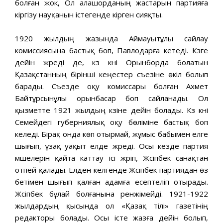
болған жок, Ол алашорданың жастарын партияға
кіргізу науқанын істегенде кірген сияқты.
1920 жылдың жазында Аймауытұлы сайлау
комиссиясына бастық боп, Павлодарға кетеді. Күзге
дейін жүреді де, күз күні Орынборда болатын
Қазақстанның бірінші кеңестер съезіне өкіл болып
барады. Съезде оқу комиссары болған Ахмет
Байтұрсынұлы орынбасар боп сайланады. Ол
қызметте 1921 жылдың күзіне дейін болады. Күз күні
Семейдегі губерниялық оқу бөліміне бастық боп
келеді. Бірақ онда көп отырмай, жұмыс бабымен елге
шығып, ұзақ уақыт елде жүреді. Осы кезде партия
мүшелерін қайта каттау ісі жүріп, Жүсіпбек санақтан
отпей қалады. Елден келгенде Жүсіпбек партиядан өз
бетімен шығып қалған адамға есептеліп отырады.
Жүсіпбек бұлай болғанына ренжімейді. 1921-1922
жылдардың қысында ол «Қазақ тілі» газетінің
редакторы болады. Осы істе жазға дейін болып,