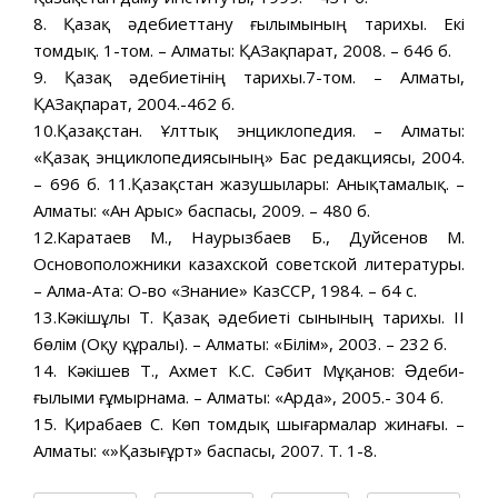
8. Қазақ əдебиеттану ғылымының тарихы. Екі
томдық. 1-том. – Алматы: ҚАЗақпарат, 2008. – 646 б.
9. Қазақ əдебиетінің тарихы.7-том. – Алматы,
ҚАЗақпарат, 2004.-462 б.
10.Қазақстан. Ұлттық энциклопедия. – Алматы:
«Қазақ энциклопедиясының» Бас редакциясы, 2004.
– 696 б. 11.Қазақстан жазушылары: Анықтамалық. –
Алматы: «Ан Арыс» баспасы, 2009. – 480 б.
12.Каратаев М., Наурызбаев Б., Дуйсенов М.
Основоположники казахской советской литературы.
– Алма-Ата: О-во «Знание» КазССР, 1984. – 64 с.
13.Кəкішұлы Т. Қазақ əдебиеті сынының тарихы. II
бөлім (Оқу құралы). – Алматы: «Білім», 2003. – 232 б.
14. Кəкішев Т., Ахмет К.С. Сəбит Мұқанов: Əдеби-
ғылыми ғұмырнама. – Алматы: «Арда», 2005.- 304 б.
15. Қирабаев С. Көп томдық шығармалар жинағы. –
Алматы: «»Қазығұрт» баспасы, 2007. Т. 1-8.