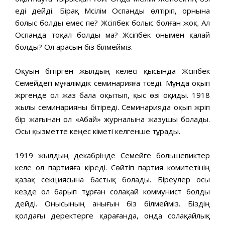
еді дейді. Бірақ Мүсілім Оспанды өлтіріп, орнына
болыс болды емес пе? Жүсіпбек болыс болған жоқ. Ал
Оспанда тоқал болды ма? Жүсіпбек онымен қалай
болды? Ол арасын біз білмейміз.
Оқуын бітірген жылдың келесі қысында Жүсіпбек
Семейдегі мұғалімдік семинарияға түседі. Мұнда оқып
жүргенде ол жаз бала оқытып, қыс өзі оқиды. 1918
жылы семинарияны бітіреді. Семинарияда оқып жүріп
бір жағынан ол «Абай» журналына жазушы болады.
Осы қызметте кеңес үкіметі келгенше тұрады.
1919 жылдың декабрінде Семейге большевиктер
келе ол партияға кіреді. Сөйтіп партия комитетінің
қазақ секциясына бастық болады. Біреулер осы
кезде ол барып тұрған солақай коммунист болды
дейді. Онысының анығын біз білмейміз. Біздің
қолдағы деректерге қарағанда, онда солақайлық