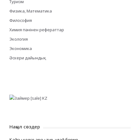
Туризм
Физика, Математика
Философия
Химия пәнінен рефераттар
Экология
Экономика
Әскери дайындық
Нақыл сөздер
Қайғы келсе қарсы тұр, құлай берме,