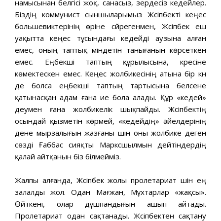
намысынан белгісі жоқ, санасыз, зердесіз кедейлер.
Біздің коммунист сыншыларымыз Жүсіпбекті кеңес
большевиктерінің өріне сүйрегенмен, Жүсіпбек еш
уақытта кеңес тұсындағы кедейді аузына алған
емес, оның таптық міндетін танығанын көрсеткен
емес. Еңбекші таптың құрылысына, күресіне
көмектескен емес. Кеңес жолбикесінің атына бір күн
де болса еңбекші таптың тартысына белсене
қатынасқан адам ғана ие бола алады. Құр «кедей»
деумен ғана жолбикелік шықпайды. Жүсіпбектің
осындай қызметін көрмей, «кедейдің» əйелдерінің
дене мырзалығын жазғаны үшін оны жолбике деген
сөзді Ғаббас сияқты Марксшылмын дейтіндердің
қалай айтқанын біз білмейміз.
Жалпы алғанда, Жүсіпбек жолы пролетариат үшін ең
залалды жол. Одан Мағжан, Мұхтарлар «жақсы».
Өйткені, олар дұшпандығын ашып айтады.
Пролетариат одан сақтанады. Жүсіпбектен сақтану