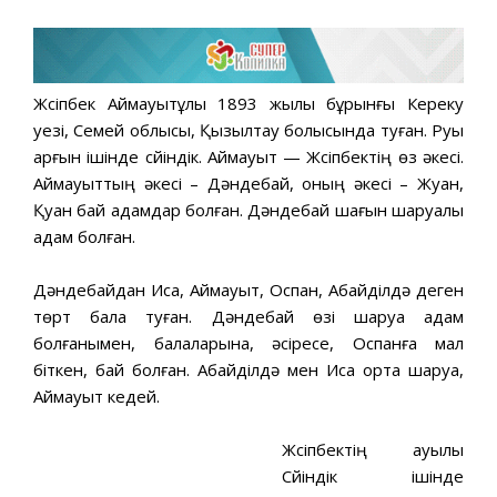
Жүсіпбек Аймауытұлы 1893 жылы бұрынғы Кереку
уезі, Семей облысы, Қызылтау болысында туған. Руы
арғын ішінде сүйіндік. Аймауыт — Жүсіпбектің өз əкесі.
Аймауыттың əкесі – Дəндебай, оның əкесі – Жуан,
Қуан бай адамдар болған. Дəндебай шағын шаруалы
адам болған.
Дəндебайдан Иса, Аймауыт, Оспан, Абайділдə деген
төрт бала туған. Дəндебай өзі шаруа адам
болғанымен, балаларына, əсіресе, Оспанға мал
біткен, бай болған. Абайділдə мен Иса орта шаруа,
Аймауыт кедей.
Жүсіпбектің ауылы
Сүйіндік ішінде