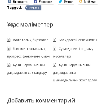
Вконтакте
Facebook
Twitter
Мой мир
Tagged:
Тұлғалар
Ұқсас мәліметтер
Валюталық биржалар
Балқарағай селекциясы
Ғылыми-техникалық
Су мәдениетінің даму
прогресс феноменінің мәні
мәселелері
Ауыл шаруашылығы
Ауыл шаруашылығы
дақылдарын сақтандыру
дақылдарының
шығымдылығын жоспарлау
Добавить комментарий