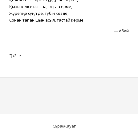
Қызық келсе қызықпа, оңғаққа ерме,
Жүрегіңе сүңгі де, түбін көзде,
Сонан тапқан шын асыл, тастай көрме.
—
Абай
") //-->
Сұрақ-Жауап