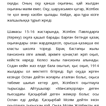
оқиды. Оның оқу қанша оқығаны, қай жылдан
оқығаны мəлім емес. Оқу, шаруасымен қатар, Жүсіпбек
те қол өнер кəсібін қылады. Кейде, ара-тұра кісіге
жалшылыққа тұрып жүреді.
Шамасы 15-16 жастарында, Жүсіпбек Павлодарға
(Кереку) оқуға қашып барады. Барған бетінде қазақ
оқығандары оған жəрдемдесіп, орысша-қазақша екі
класты школға түсіреді. Бірақ бастапқы жылы
пансионға іліге алмай, əркімге қонақтап жүріп оқып,
кейістік көреді. Келесі жылы пансионға алынады.
Содан кейін жаз елде бала окытып, қыс оқып, 1914
жылдары ол мектепті бітіреді. Бұл оқуда жүрген
кезінде Оспан дейтін жоғарғы аталған болыс, оқыса
төбеме шығып кетер деп, Жүсіпбекті оқытпауға
тырысады. Айтушылар: «Мансапқорлар» деген
пьесадағы Қасқырбай деген жемқор болыс осы
Оспан еді дейді. Қасқырбай Мүсілім дейтін інісін
оқытпауға тырысқан ғой. Онда Мүсілім Жүсіпбектің өзі