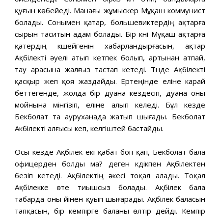
қуғын көбейеді. Манағы жұмыскер Мұқаш коммунист
болады. Сонымен қатар, большевиктердің ақтарға
сырын таситын адам болады. Бір күні Мұқаш ақтарға
қатердің күшейгенін хабарландырғасын, ақтар
Ақбілекті əуелі атып кетпек болып, артынан атпай,
тау арасына жалғыз тастап кетеді. Түнде Ақбілекті
қасқыр жеп қоя жаздайды. Ертеңінде еліне карай
беттегенде, жолда бір дуана кездесіп, дуана оны
мойнына мінгізіп, еліне алып келеді. Бұл кезде
Бекболат та ауруханада жатып шығады. Бекболат
Акбілекті алғысы кеп, келгіштей бастайды.
Осы кезде Ақбілек екі қабат боп қап, Бекболат бала
офицерден болды ма? деген күдікпен Ақбілектен
безіп кетеді. Ақбілектің əкесі тоқал алады. Тоқал
Ақбілекке өте тиышсыз болады. Ақбілек бала
табарда оны үйінен қуып шығарады. Ақбілек баласын
тапқасын, бір кемпірге баланы өлтір дейді. Кемпір