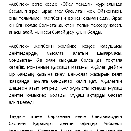
«Ақбілек» ерте кезде «Əйел теңдігі» журналында
басылып жүрді. Бірақ түгел басылған жоқ. Əйткенмен,
оны толығымен Жүсіпбектің өзінен оқыған едім, бірақ
күні бүгін қолда болмағандықтан, толық тексеру жасап,
анасы алай, мынасы былай деу қиын болды.
«Ақбілек» Жүсіпбекті жолбике, кеңес жазушысы
дейтіндердің мысалға алатын шығармасы.
Сондықтан біз оған қысқаша болса да тоқтала
кетейік. Романның қысқаша мазмүны: Ақбілек дейтін
бір байдың қызына күйеуі Бекболат жасырын келіп
жатқанда, ауылға бандылар келіп қап, Ақбілектің
шешесін атып өлтіреді, бұл жұмысты істеуші Мұқаш
дейтін жұмыскер болады. Мұқаш ақтарды бастап
алып келеді.
Таудың ішіне барғаннан кейін бандылардың
бастығы Қарамұрт дейтін офицер Ақбілекті
əйелденеді. Сонымен біраз күн өтіп, бандыларға