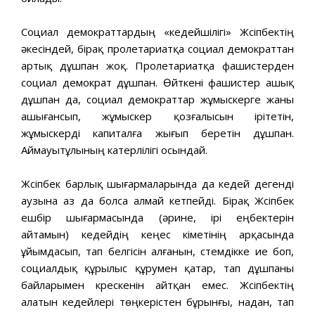
Социал демократтардың «кедейшілігі» Жүсіпбектің
əкесіндей, бірақ пролетариатқа социал демократтан
артық дұшпан жоқ. Пролетариатқа фашистерден
социал демократ дұшпан. Өйткені фашистер ашық
дұшпан да, социал демократтар жұмыскерге жаны
ашығансып, жұмыскер қозғалысын ірітетін,
жұмыскерді капиталға жығып беретін дұшпан.
Аймауытұлының катерлілігі осындай.
Жүсіпбек барлық шығармаларында да кедей дегенді
аузына аз да болса алмай кетпейді. Бірақ Жүсіпбек
ешбір шығармасында (əрине, ірі еңбектерін
айтамын) кедейдің кеңес үкіметінің арқасында
ұйымдасып, тап белгісін алғанын, үстемдікке ие боп,
социалдық құрылыс құрумен қатар, тап дұшпаны
байларымен күрескенін айтқан емес. Жүсіпбектің
алатын кедейлері төңкерістен бұрынғы, надан, тап