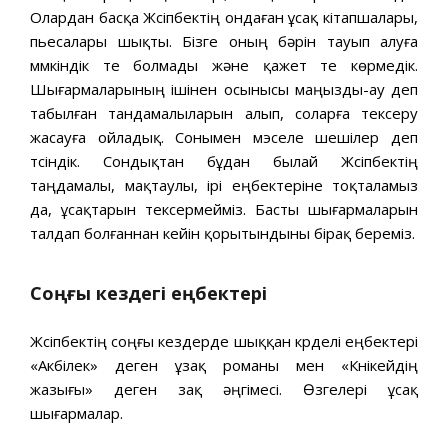
Олардан басқа Жүсіпбектің ондаған ұсақ кітапшалары,
пьесалары шықты. Бізге оның бəрін тауып алуға
мүмкіндік те болмады жəне қажет те көрмедік.
Шығармаларының ішінен осынысы маңызды-ау деп
табылған тандамалыларын алып, соларға тексеру
жасауға ойладық. Сонымен мэселе шешілер деп
түсіндік. Сондықтан бұдан былай Жүсіпбектің
таңдамалы, мақтаулы, ірі еңбектеріне тоқталамыз
да, ұсақтарын тексермейміз. Басты шығармаларын
талдап болғаннан кейін қорытындыны бірақ береміз.
Соңғы кездегі еңбектері
Жүсіпбектің соңғы кездерде шыққан күрделі еңбектері
«Акбілек» деген ұзақ романы мен «Күнікейдің
жазығы» деген үзақ əңгімесі. Өзгелері ұсақ
шығармалар.