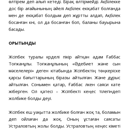
өлтірем деп алып кетеді. Бірақ өлтірмейді. Ақбілекке
дос бір ағайынының əйелі Ақбілек екіқабат болғанда
мен де екіқабат болдым деп жұртты алдап, Ақбілек
босанған күні, ол да босанған боп, баланы бауырына
басады.
ҚОРЫТЫНДЫ
Жүсіпбек туралы күрделі пікір айтқан адам Ғаббас
Тоғжанұлы. Тоғжанұлының «Əдебиет жəне сын
мəселелері» деген кітабында Жүсіпбектің төңкеріске
қарсы бағыттарының біразы айтылған. Жəне дұрыс
айтылған. Сонымен қатар, Ғаббас үлкен саяси кате
жіберген. Ол қатесі – Жүсіпбекті кеңес тілегіндегі
жолбике болды деуі.
Жүсіпбек еш уақытта жолбике болған жоқ та, боламын
деп ойлаған да жоқ. Оның ұстаған саясаты
Устраловтың жолы болды. Устраловтың кеңес үкіметі