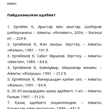
киын.
Пайдаланылған əдебиет
1. Ергөбек Қ. Арыстар мен ағыстар. Шеберлік
шеберханасы. – Алматы: «Фолиант», 2004. – Бесінші
кіт. – 224 б.
2. Ергөбеков Қ. Жан жылуы. Зерттеу. – Алматы:
«Жалын», 1981. – 101 б.
3. Ергөбеков Қ. Сəбит Мұқанов. Зерттеу. – Алматы:
«Мектеп», 1989. – 84 б.
4. Ергөбеков Қ. Баянғұмыр. Мақалалар жинағы. –
Алматы: «Жазушы», 1991. – 212 б.
5. Ергөбеков Қ. Жинаушыдан қалған сөз. – Алматы:
«Жалын», 1991. – 84 б.
6. 20-30 жылдардағы қазақ əдебиеті. 1-кіт. – Алматы:
Ғылым, 1997. – 512 б.
7. Қазақ əдебиеті: энциклопедия. – Алматы:
Қазақстан даму институты, 1999. – 431 б.