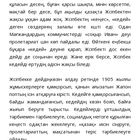
құласын десең, бұған қарсы шықпа, мінін көрсетпе,
мақтай бер десе, бұл ақылды қазақта Жүсіпбектен
жақсы ұққан адам жоқ. Жүсіпбектің «кеңес», «кедей»
деген сөздерінің залалы өте күшті еді. Одан
Мағжандардың коммунистерді «соқыр Иван» деуі
пролетариат үшін көп пайдалы еді. Өйткені еңбекші
бұқара «кедей» деуіне қарап, Жүсіпбекті дос екен
дейді де соңынан ереді. Жəне ерік берсе, Жүсіпбек
кедейді ертудің əдісін жақсы біледі.
Жүсіпбекке дейдіңкөзін алдау ретінде 1905 жылғы
жұмыскерлерге қамқорсып, қанын ағызатын Жапон
поптың ісін атқаруға кірісті. Кедейге қамқорсығансып,
байды жамандағансып, кедейдің көзін бояп, байға
жығып беруге тырысты. Кедейлерді ұлтшылдық
тəрбиемен тəрбиелеуге, социалдық негізге құрылған
кеңесті одақтан жекелеуге, «қазақ» иісін сіңіруге,
пролетариаттың мақсатынан теріс тəрбиелеуге
ойлады.