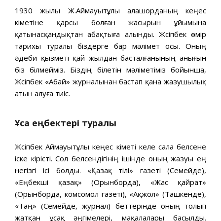
1930 жылы Ж.Аймауытұлы алашорданың кеңес
үкіметіне қарсы болған жасырын ұйымына
қатынасқандықтан абақтыға алынды. Жүсіпбек өмір
тарихы туралы біздерге бар мəлімет осы. Оның
əдеби қызметі қай жылдан басталғанының анығын
біз білмейміз. Біздің білетін мəліметіміз бойынша,
Жүсіпбек «Абай» журналынан бастап қана жазушылық
атын алуға тиіс.
Ұсақ еңбектері туралы
Жүсіпбек Аймауытұлы кеңес үкіметі келе сала белсене
іске кірісті. Сол белсендігінің ішінде оның жазуы ең
негізгі ісі болды. «Қазақ тілі» газеті (Семейде),
«Еңбекші қазақ» (Орынборда), «Жас қайрат»
(Орынборда, комсомол газеті), «Ақжол» (Ташкенде),
«Таң» (Семейде, журнал) беттерінде оның толып
жатқан ұсақ əңгімелері, мақалалары басылды.