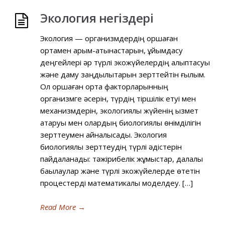
Экология негіздері
Экология — организмдердің қоршаған
ортамен қарым-қатынастарын, ұйымдасу
деңгейлері әр түрлі экожүйелердің қалыптасуы
және даму заңдылықтарын зерттейтін ғылым.
Ол қоршаған орта факторларынның
организмге әсерін, түрдің тіршілік етуі мен
механизмдерін, экологиялық жүйенің қызмет
атқаруы мен олардың биологиялық өнімділігін
зерттеумен айналысады. Эко­логия
биологиялық зерттеудің түрлі әдістерін
пайдаланады: тәжірибелік жұмыстар, далалық
бақылаулар және түрлі экожүйелерде өтетін
процестерді математикалық моделдеу. […]
Read More
→