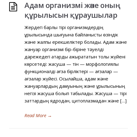
Адам организмі және оның
құрылысын құраушылар
Жердегі барлық тірі организмдердің
құрылысында шығуына байланысты өзіндік
және жалпы ерекшеліктер болады. Адам және
жануар организмі бір-біріне тәуелді
дәрежедегі қатарды ажырататын толық жүйені
көрсетеді: жасуша — тін — морфологиялық
функционалді ағза бірліктері — ағзалар —
ағзалар жүйесі. Осылайша, адам және
жануарлардың дамуының және құрылысының
негізі жасуша болып табылады. Жасуша — тірі
заттардың ядродан, цитоплазмадан және […]
Read More
→