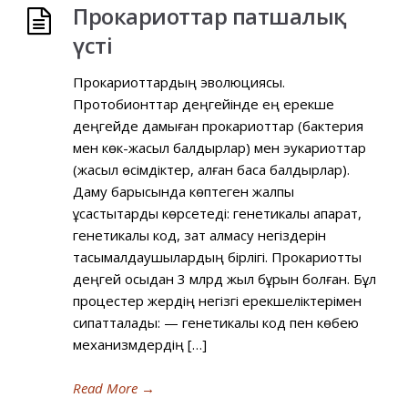
Прокариоттар патшалық
үсті
Прокариоттардың эволюциясы.
Протобионттар деңгейінде ең ерекше
деңгейде дамыған прокариоттар (бактерия
мен көк-жасыл балдырлар) мен эукариоттар
(жасыл өсімдіктер, қалған басқа балдырлар).
Даму барысында көптеген жалпы
ұқсастықтарды көрсетеді: генетикалық ақпарат,
генетикалық код, зат алмасу негіздерін
тасымалдаушылардың бірлігі. Прокариоттық
деңгей осыдан 3 млрд жыл бұрын болған. Бұл
процестер жердің негізгі ерекшеліктерімен
сипатталады: — генетикалық код пен көбею
механизмдердің […]
Read More
→