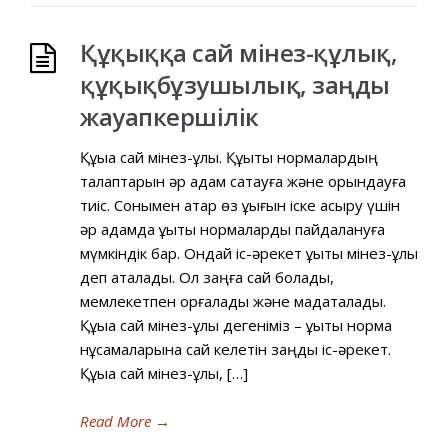
Құқыққа сай мінез-құлық,
құқықбұзушылық, заңды
жауапкершілік
Құқыққа сай мінез-құлық. Құқықтық нормалардың
талаптарын әр адам сақтауға және орындауға
тиіс. Сонымен қатар өз құқығын іске асыру үшін
әр адамда құқықтық нормаларды пайдалануға
мүмкіндік бар. Ондай іс-әрекет құқықтық мінез-құлық
деп аталады. Ол заңға сай болады,
мемлекетпен қорғалады және мадақталады.
Құқыққа сай мінез-құлық дегеніміз – құқықтық норма
нұсқамаларына сай келетін заңдық іс-әрекет.
Құқыққа сай мінез-құлық, […]
Read More
→