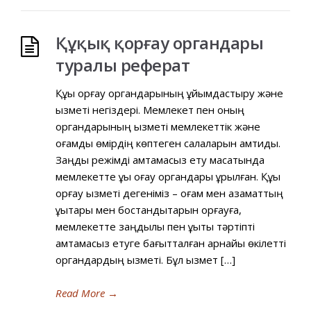
Құқық қорғау органдары
туралы реферат
Құқық қорғау органдарының ұйымдастыру және
қызметі негіздері. Мемлекет пен оның
органдарының қызметі мемлекеттік және
қоғамдық өмірдің көптеген салаларын қамтиды.
Заңдық режімді қамтамасыз ету мақсатында
мемлекетте құқық қоғау органдары құрылған. Құқық
қорғау қызметі дегеніміз – қоғам мен азаматтың
құқықтары мен бостандықтарын қорғауға,
мемлекетте заңдылық пен құқықтық тәртіпті
қамтамасыз етуге бағытталған арнайы өкілетті
органдардың қызметі. Бұл қызмет […]
Read More
→