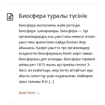
Биосфера туралы түсінік
Биосфера экологиялық жүйе ретінде.
Биосфера шекаралары. Биосфера — тірі
организмдердің осы уақыттағы немесе өткен
уақыттағы әрекетінен пайда болған Жер
қабықшасы. Қазіргі уақытта тірі организмдер
кездесетін биосфераның бөлігі қазіргі заман
биосферасы деп аталады. Биосфера термині
алғаш рет 1875 жылы аустриялық геолог Э.
Зюсс өз еңбегінде, жер бетін қаптайтын жұқа
қабықты сипаттау үшін қолданылған. Кейінірек
орыс ғалымы В.И. […]
Read More
→