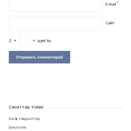
*
E-mail
Сайт
2
+
=
шесть
Санаттар тізімі:
Басқа тақырыптар
Биология