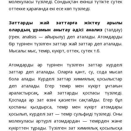
молекуласы түзіледі. Сондықтан екінші түтікте сутек
оттекке қарағанда екі есе көп түзіледі.
Заттарды жай заттарға жіктеу арқылы
олардың құрамын анықтау әдісі анализ
(талдау)
(грек. analisis
—
айырылу) деп аталады. Атомдардың
бір түрінен түзілген заттар жай заттар деп аталады.
Мысалы: мыс, темір, күкірт, оттек, сутек т.б.
Атомдардың әр түрінен түзілген заттар күрделі
заттар деп аталады. Оларға қант, су, сода мысал
бола алады. Күрделі заттар химиялық қосылыстар
деп аталады. Егер темір мен күкірт ұнтағын
араластырсақ, жай заттардың қоспасы түзіледі.
Қоспада әр зат өзінің қасиетін сақтайды. Егер бұл
қоспаны қыздырса, темір мен күкірт атомдары
қосылып, күрделі зат — темір сульфиді түзіледі. Оның
молекуласы әртүрлі атомдардан — темірден және
күкірттен тұрады. Түзілген зат химиялық қосылысқа