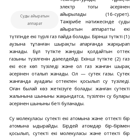
электр тогы әсерінен
айырылады (16-сурет).
Суды айыратын
Тәжірибе нәтижесінде суды
аппарат
айыратын аппараттың екі
түтігінде екі түрлі газ пайда болады. Бірінші түтіктің (1)
аузына тұтанған шырақты апарғанда жарқырап
жанады. Бұл түтікте жануды қолдайтын оттек
газының түзілгенін дәлелдейді. Екінші түтікте (2) газ
екі есе көп түзіледі және ол газ жанған шырақ
әсерінен оталып жанады. Ол — сутек газы. Сутек
жанғанда ауадағы оттекпен қосылып су түзіледі.
Оған былай көз жеткізуге болады: жанған сутектің
жалынына шыныны жақындатса, түзілген су булары
әсерінен шынының беті буланады.
Су молекуласы сутектің екі атомына және оттектің бір
атомына ыдырайды. Бірдей атомдар бір-бірімен
қосылып, сутектің екі молекуласы және оттектің бір