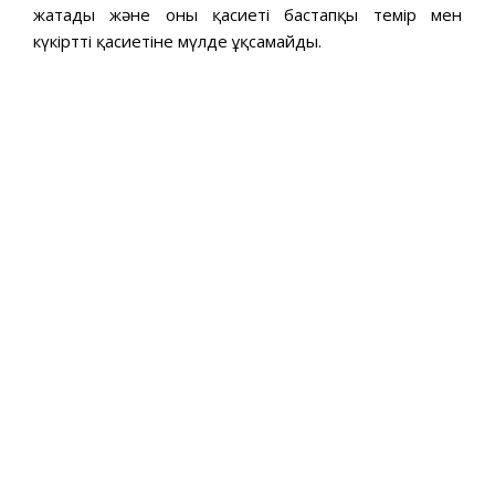
жатады және оның қасиеті бастапқы темір мен
күкірттің қасиетіне мүлде ұқсамайды.