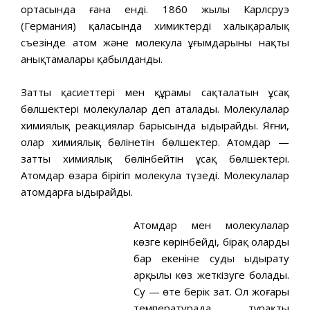
ортасында ғана енді. 1860 жылы Карлсруэ
(Германия) қаласында химиктердің халықаралық
съезінде атом және молекула ұғымдарының нақты
анықтамалары қабылданды.
Заттың қасиеттері мен құрамы сақталатын ұсақ
бөлшектері молекулалар деп аталады. Молекулалар
химиялық реакциялар барысында ыдырайды. Яғни,
олар химиялық бөлінетін бөлшектер. Атомдар —
заттың химиялық бөлінбейтін ұсақ бөлшектері.
Атомдар өзара бірігіп молекула түзеді. Молекулалар
атомдарға ыдырайды.
Атомдар мен молекулалар
көзге көрінбейді, бірақ олардың
бар екеніне суды ыдырату
арқылы көз жеткізуге болады.
Су — өте берік зат. Ол жоғары
температурада, тұрақты