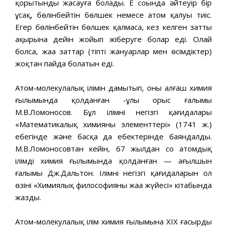
қорытынды жасауға болады. Ең соңында әйтеуір бір
ұсақ, бөлінбейтін бөлшек немесе атом қалуы тиіс.
Егер бөлінбейтін бөлшек қалмаса, кез келген затты
ақырына дейін жойып жіберуге болар еді. Олай
болса, жаңа заттар (тіпті жануарлар мен өсімдіктер)
жоқтан пайда болатын еді.
Атом-молекулалық ілімін дамытып, оны алғаш химия
ғылымында қолданған -ұлы орыс ғалымы
М.В.Ломоносов. Бұл ілімнің негізгі қағидалары
«Математикалық химияның элементтері» (1741 ж.)
еңбегінде және басқа да еңбектерінде баяндалды.
М.В.Ломоносовтан кейін, 67 жылдан соң атомдық
ілімді химия ғылымында қолданған — ағылшын
ғалымы Дж.Дальтон. Ілімнің негізгі қағидаларын ол
өзінің «Химиялық философияның жаңа жүйесі» кітабында
жазды.
Атом-молекулалық ілім химия ғылымына XIX ғасырдың