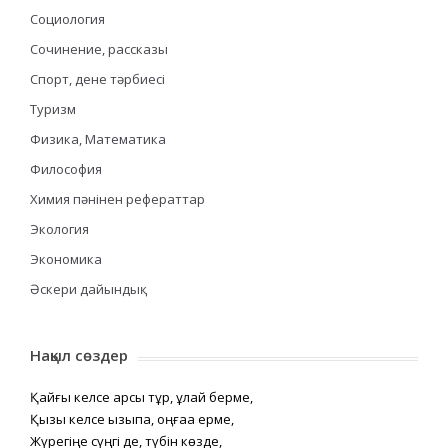
Социология
Сочинение, рассказы
Спорт, дене тәрбиесі
Туризм
Физика, Математика
Философия
Химия пәнінен рефераттар
Экология
Экономика
Әскери дайындық
Нақыл сөздер
Қайғы келсе қарсы тұр, құлай берме,
Қызық келсе қызықпа, оңғаққа ерме,
Жүрегіңе сүңгі де, түбін көзде,