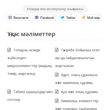
Атомдар мен молекулалар анықтамасы
Вконтакте
Facebook
Twitter
Мой мир
Ұқсас мәліметтер
Топырақ-өсімдік
Тәжірибе бойынша есеп
жүйесіндегі
аш-да пайдаланылатын
микроэлементтер (мырыш,
жыртылған
темір, марганец)
Ядро, оның құрылысы
және химиялық құрамы.
Табиғи қышқылдар мен
Ауа және оның құрамы
сілтілер
Химиялық элементтер
және олардың таңбалары