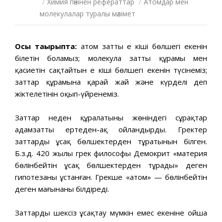
/
Химия пәнінен рефераттар
/
Атомдар мен
молекулалар туралы мәлімет
Осы тақырыпта:
атом заттың ең кіші бөлшегі екенін
білетін боламыз; молекула заттың құрамы мен
қасиетін сақтайтын ең кіші бөлшегі екенін түсінеміз;
заттар құрамына қарай жай және күрделі деп
жіктелетінін оқып-үйренеміз.
Заттар неден құралатыны жөніндегі сұрақтар
адамзатты ертеден-ақ ойландырды. Гректер
заттардың ұсақ бөлшектерден тұратынын білген.
Б.з.д. 420 жылы грек философы Демокрит «материя
бөлінбейтін ұсақ бөлшектерден тұрады» деген
гипотезаны ұстанған. Грекше «атом» — бөлінбейтін
деген мағынаны білдіреді.
Заттарды шексіз ұсақтау мүмкін емес екеніне ойша