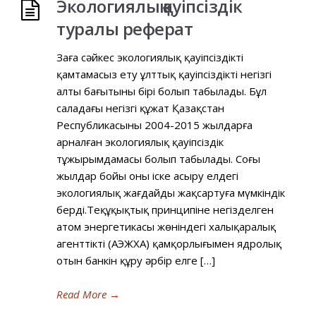
Экологиялық қауіпсіздік
туралы реферат
Заңға сәйкес экологиялық қауіпсіздікті
қамтамасыз ету ұлттық қауіпсіздіктің негізгі
алты бағытының бірі болып табылады. Бұл
саладағы негізгі құжат Қазақстан
Республикасының 2004-2015 жылдарға
арналған экологиялық қауіпсіздік
тұжырымдамасы болып табылады. Соңғы
жылдар бойы оны іске асыру елдегі
экологиялық жағдайды жақсартуға мүмкіндік
берді.Теңқұқықтық принципіне негізделген
атом энергетикасы жөніндегі халықаралық
агенттіктің (АЭЖХА) қамқорлығымен ядролық
отын банкін құру әрбір елге […]
Read More
→