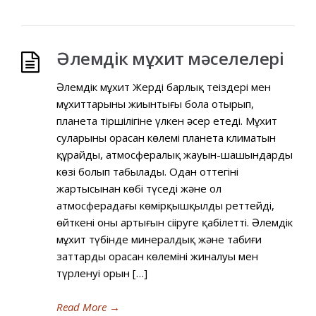
Әлемдік мұхит мәселелері
Әлемдік мұхит Жердің барлық теңіздері мен
мұхиттарының жиынтығы бола отырып,
планета тіршілігіне үлкен әсер етеді. Мұхит
суларының орасан көлемі планета климатын
құрайды, атмосфералық жауын-шашындардың
көзі болып табылады. Одан оттегінің
жартысынан көбі түседі және ол
атмосферадағы көмірқышқылды реттейді,
өйткені оның артығын сіңіруге қабілетті. Әлемдік
мұхит түбінде минералдық және табиғи
заттардың орасан көлемінің жиналуы мен
түрленуі орын […]
Read More
→