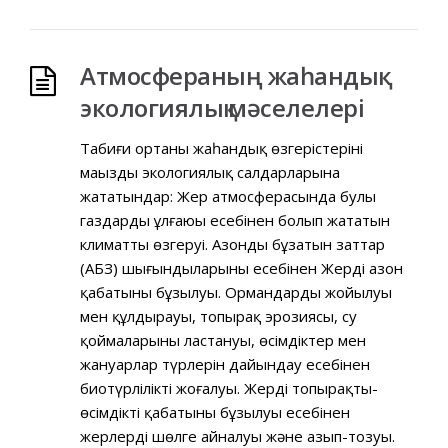
Атмосфераның жаһандық
экологиялық мәселелері
Табиғи ортаның жаһандық өзгерістерінің
маңызды экологиялық салдарларына
жататындар: Жер атмосферасында булы
газдардың ұлғаюы есебінен болып жататын
климаттың өзгеруі. Азонды бұзатын заттар
(АБЗ) шығындыларының есебінен Жердің азон
қабатының бұзылуы. Ормандардың жойылуы
мен құлдырауы, топырақ эрозиясы, су
қоймаларының ластануы, өсімдіктер мен
жануарлар түрлерін дайындау есебінен
биотүрліліктің жоғалуы. Жердің топырақты-
өсімдікті қабатының бұзылуы есебінен
жерлердің шөлге айналуы және азып-тозуы.