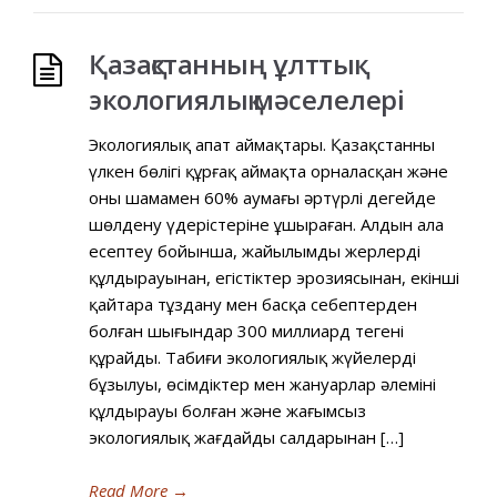
Қазақстанның ұлттық
экологиялық мәселелері
Экологиялық апат аймақтары. Қазақстанның
үлкен бөлігі құрғақ аймақта орналасқан және
оның шамамен 60% аумағы әртүрлі деңгейде
шөлдену үдерістеріне ұшыраған. Алдын ала
есептеу бойынша, жайылымды жерлердің
құлдырауынан, егістіктер эрозиясынан, екінші
қайтара тұздану мен басқа себептерден
болған шығындар 300 миллиард теңгені
құрайды. Табиғи экологиялық жүйелердің
бұзылуы, өсімдіктер мен жануарлар әлемінің
құлдырауы болған және жағымсыз
экологиялық жағдайдың салдарынан […]
Read More
→