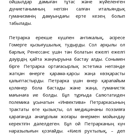
ойшылдар дамыған тұтас және жүйеленген
дүниетанымның негізін салған итальяндық
гуманизмнің дамуындағы ерте кезең болып
табылады.
Петрарка ерекше күшпен антикалық, әсіресе
Гомерге қызығушылық тудырды. Сол арқылы ол
барлық Ренессанс үшін тән болатын ежелгі ежелгі
дәуірдің қайта жаңғыруына бастау алды. Сонымен
бірге Петрарка ортағасырлық эстетика негізінде
жатқан өнерге қарама-қарсы жаңа көзқарасты
қалыптастырды. Петрарка үшін өнер қарапайым
қолөнер бола бастады және жаңа, гуманистік
мағынаға ие болды. Бұл тұрғыда Салютатиден
полемика ұсынатын «Инвектива» Петраркасының
трактаты өте қызықты, ол медицинаны поэзияға
қарағанда анағұрлым жоғары өнермен мойындау
керектігін дәлелдеген. Бұл ой Петрарканың күн
наразылығын қозғайды. «Киелі рухтылық, – деп