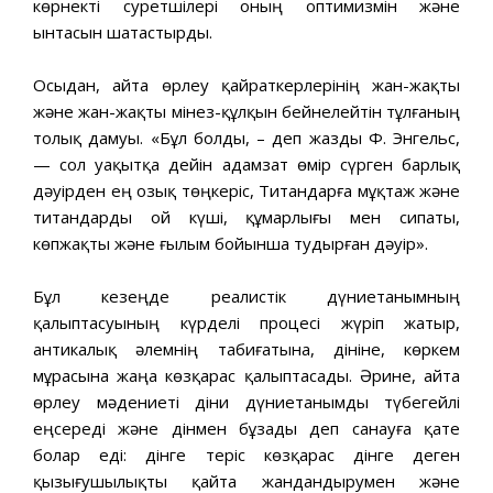
көрнекті суретшілері оның оптимизмін және
ынтасын шатастырды.
Осыдан, Қайта өрлеу қайраткерлерінің жан-жақты
және жан-жақты мінез-құлқын бейнелейтін тұлғаның
толық дамуы. «Бұл болды, – деп жазды Ф. Энгельс,
— сол уақытқа дейін адамзат өмір сүрген барлық
дәуірден ең озық төңкеріс, Титандарға мұқтаж және
титандарды ой күші, құмарлығы мен сипаты,
көпжақты және ғылым бойынша тудырған дәуір».
Бұл кезеңде реалистік дүниетанымның
қалыптасуының күрделі процесі жүріп жатыр,
антикалық әлемнің табиғатына, дініне, көркем
мұрасына жаңа көзқарас қалыптасады. Әрине, Қайта
өрлеу мәдениеті діни дүниетанымды түбегейлі
еңсереді және дінмен бұзады деп санауға қате
болар еді: дінге теріс көзқарас дінге деген
қызығушылықты қайта жандандырумен және