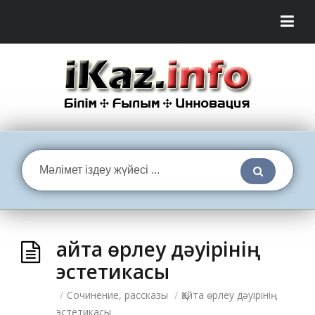
Қайта өрлеу дәуірінің
эстетикасы
/
Сочинение, рассказы
/
Қайта өрлеу дәуірінің
эстетикасы