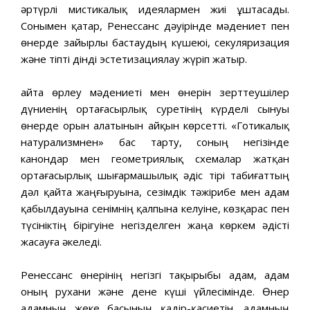
әртүрлі мистикалық идеялармен жиі ұштасады.
Сонымен қатар, Ренессанс дәуірінде мәдениет пен
өнерде зайырлы бастаудың күшеюі, секуляризация
және тіпті дінді эстетизациялау жүріп жатыр.
Қайта өрлеу мәдениеті мен өнерін зерттеушілер
дүниенің ортағасырлық суретінің күрделі сынуы
өнерде орын алатынын айқын көрсетті. «Готикалық
натурализмнен» бас тарту, соның негізінде
канондар мен геометриялық схемалар жатқан
ортағасырлық шығармашылық әдіс тірі табиғаттың
дәл қайта жаңғыруына, сезімдік тәжірибе мен адам
қабылдауына сенімнің қалпына келуіне, көзқарас пен
түсініктің бірігуіне негізделген жаңа көркем әдісті
жасауға әкеледі.
Ренессанс өнерінің негізгі тақырыбы адам, адам
оның рухани және дене күші үйлесімінде. Өнер
адамның жеке басының қадір-қасиетін, адамның