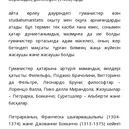
Қайта өрлеу дәуіріндегі гуманистер өзін
studiahumanitatis оқыту мен оқуға арнағандарды
атады. Бұл термин тек кәсіби ғана емес, сонымен
қатар дүниетанымдық мазмұнға да ие болды:
гуманистер ортасында адам мәселесі, оның жер
бетіндегі мақсаты тұрған білімнің жаңа жүйесін
жасаушы және жасаушы болды.
Гуманистер қатарына әртүрлі мамандық өкілдері
қатысты: Филельфо, Поджио Брачолини, Витторино
да Фельтре, Леонардо Бруни; философтар –
Лоренцо Валла, Пико делла Мирандола; Жазушылар
– Петрарка, Боккаччо; Суретшілер – Альберти және
басқалар.
Петрарканың Франческа шығармашылығы (1304-
1374) және Джованни Боккаччо (1313-1375) кейінгі