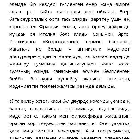
әлемде бір кездері гүлденген өнер жаңа өмірге
алғаш рет қайта жаңғырды деп ойлады. Егер
батысеуропалық орта ғасырларды зерттеу үшін ең
көрнекті ел Франция болса, Қайта өрлеу дәуірінде
мұндай ел Италия бола алады. Сонымен бірге,
Италиядағы «Возрождение» термині бастапқы
мағынаға ие болды – антикалық мәдениет
дәстүрлерінің қайта жаңғыруы, ал қалған елдерде
жаңғыру гуманизм қалыптасуымен және жеке
тұлғаның өзіндік санасының өсуімен белгіленген
бейбіт бастауды күшейту жағына готикалық
мәдениеттің тікелей жалғасы ретінде дамыды.
Қайта өрлеу эстетикасы бұл дәуірде қоғамдық өмірдің
барлық салаларында: экономикада, идеологияда,
мәдениетте, ғылым мен философияда жасалатын
орасан зор төңкеріспен байланысты. Осы уақытқа
қала мәдениетінің өркендеуі, Ұлы географиялық
ашылулар, адамның ой-өрісін кеңейтіп, Қолөнерден