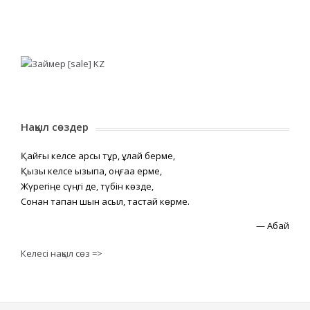
Нақыл сөздер
Қайғы келсе қарсы тұр, құлай берме,
Қызық келсе қызықпа, оңғаққа ерме,
Жүрегіңе сүңгі де, түбін көзде,
Сонан тапқан шын асыл, тастай көрме.
—
Абай
Келесі нақыл сөз =>