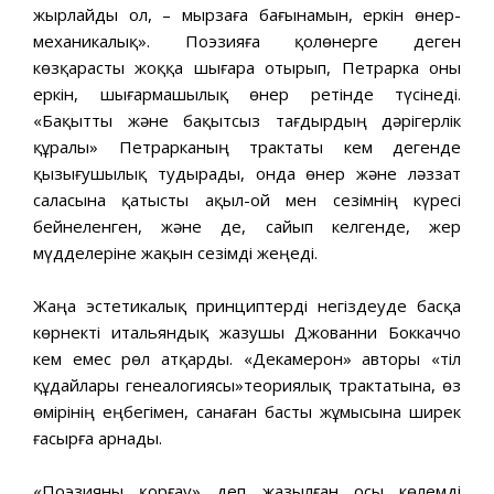
жырлайды ол, – мырзаға бағынамын, еркін өнер-
механикалық». Поэзияға қолөнерге деген
көзқарасты жоққа шығара отырып, Петрарка оны
еркін, шығармашылық өнер ретінде түсінеді.
«Бақытты және бақытсыз тағдырдың дәрігерлік
құралы» Петрарканың трактаты кем дегенде
қызығушылық тудырады, онда өнер және ләззат
саласына қатысты ақыл-ой мен сезімнің күресі
бейнеленген, және де, сайып келгенде, жер
мүдделеріне жақын сезімді жеңеді.
Жаңа эстетикалық принциптерді негіздеуде басқа
көрнекті итальяндық жазушы Джованни Боккаччо
кем емес рөл атқарды. «Декамерон» авторы «тіл
құдайлары генеалогиясы»теориялық трактатына, өз
өмірінің еңбегімен, санаған басты жұмысына ширек
ғасырға арнады.
«Поэзияны қорғау» деп жазылған осы көлемді