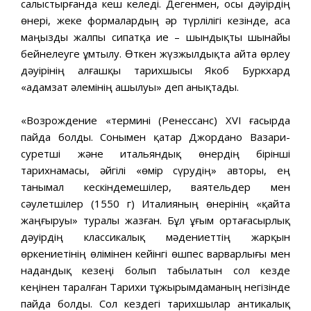
салыстырғанда кеш келеді. Дегенмен, осы дәуірдің
өнері, жеке формалардың әр түрлілігі кезінде, аса
маңызды жалпы сипатқа ие – шындықты шынайы
бейнелеуге ұмтылу. Өткен жүзжылдықта Қайта өрлеу
дәуірінің алғашқы тарихшысы Якоб Буркхард
«адамзат әлемінің ашылуы» деп анықтады.
«Возрождение «термині (Ренессанс) XVI ғасырда
пайда болды. Сонымен қатар Джордано Вазари-
суретші және итальяндық өнердің бірінші
тарихнамасы, әйгілі «өмір сүрудің» авторы, ең
танымал кескіндемешілер, ваятельдер мен
сәулетшілер (1550 г) Италияның өнерінің «қайта
жаңғыруы» туралы жазған. Бұл ұғым ортағасырлық
дәуірдің классикалық мәдениеттің жарқын
өркениетінің өлімінен кейінгі өшпес варварлығы мен
надандық кезеңі болып табылатын сол кезде
кеңінен таралған Тарихи тұжырымдаманың негізінде
пайда болды. Сол кездегі тарихшылар антикалық