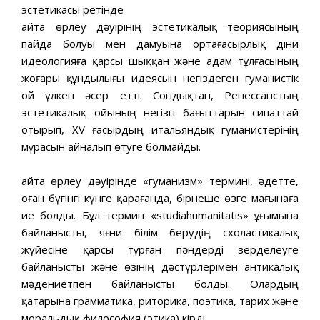
эстетикасы ретінде
Қайта өрлеу дәуірінің эстетикалық теориясының
пайда болуы мен дамуына ортағасырлық діни
идеологияға қарсы шыққан және адам тұлғасының
жоғары құндылығы идеясын негіздеген гуманистік
ой үлкен әсер етті. Сондықтан, Ренессанстың
эстетикалық ойының негізгі бағыттарын сипаттай
отырып, XV ғасырдың итальяндық гуманистерінің
мұрасын айналып өтуге болмайды.
Қайта өрлеу дәуірінде «гуманизм» термині, әдетте,
оған бүгінгі күнге қарағанда, бірнеше өзге мағынаға
ие болды. Бұл термин «studiahumanitatis» ұғымына
байланысты, яғни білім берудің схоластикалық
жүйесіне қарсы тұрған пәндерді зерделеуге
байланысты және өзінің дәстүрлерімен антикалық
мәдениетпен байланысты болды. Олардың
қатарына грамматика, риторика, поэтика, тарих және
моральдық философия (этика) кірді.