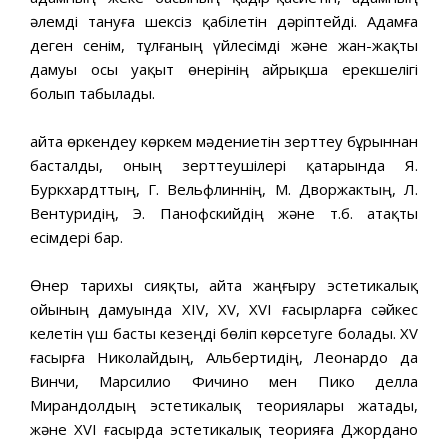
әлемді тануға шексіз қабілетін дәріптейді. Адамға
деген сенім, тұлғаның үйлесімді және жан-жақты
дамуы осы уақыт өнерінің айрықша ерекшелігі
болып табылады.
Қайта өркендеу көркем мәдениетін зерттеу бұрыннан
басталды, оның зерттеушілері қатарында Я.
Буркхардттың, Г. Вельфлиннің, М. Дворжактың, Л.
Вентуридің, Э. Панофскийдің және т.б. атақты
есімдері бар.
Өнер тарихы сияқты, Қайта жаңғыру эстетикалық
ойының дамуында XIV, XV, XVI ғасырларға сәйкес
келетін үш басты кезеңді бөліп көрсетуге болады. XV
ғасырға Николайдың, Альбертидің, Леонардо да
Винчи, Марсилио Фичино мен Пико делла
Мирандолдың эстетикалық теориялары жатады,
және XVI ғасырда эстетикалық теорияға Джордано