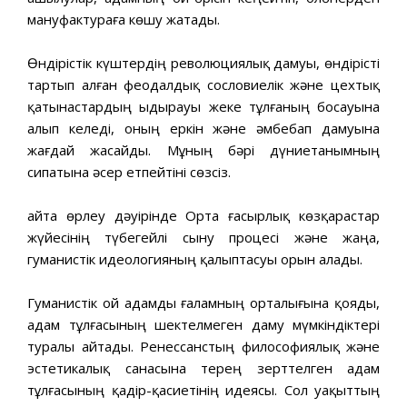
мануфактураға көшу жатады.
Өндірістік күштердің революциялық дамуы, өндірісті
тартып алған феодалдық сословиелік және цехтық
қатынастардың ыдырауы жеке тұлғаның босауына
алып келеді, оның еркін және әмбебап дамуына
жағдай жасайды. Мұның бәрі дүниетанымның
сипатына әсер етпейтіні сөзсіз.
Қайта өрлеу дәуірінде Орта ғасырлық көзқарастар
жүйесінің түбегейлі сыну процесі және жаңа,
гуманистік идеологияның қалыптасуы орын алады.
Гуманистік ой адамды ғаламның орталығына қояды,
адам тұлғасының шектелмеген даму мүмкіндіктері
туралы айтады. Ренессанстың философиялық және
эстетикалық санасына терең зерттелген адам
тұлғасының қадір-қасиетінің идеясы. Сол уақыттың