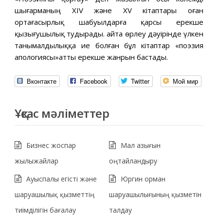
шығарманың XIV және XV кітаптары оған
ортағасырлық шабуылдарға қарсы ерекше
қызығушылық тудырады. Қайта өрлеу дәуірінде үлкен
танымалдылыққа ие болған бұл кітаптар «поэзия
апологиясы»атты ерекше жанрын бастады.
Вконтакте
Facebook
Twitter
Мой мир
Ұқсас мәліметтер
Бизнес жоспар
Мал азығын
жылыжайлар
оңтайландыру
Ауыспалы егісті және
Юргин орман
шаруашылық қызметтің
шаруашылығының қызметін
тиімділігін бағалау
талдау