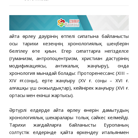
Қайта өрлеу дәуірінің өтпелі сипатына байланысты
осы тарихи кезеңнің хронологиялық шеңберін
белгілеу өте қиын. Егер сипаттарға негізделсе
(гуманизм, антропоцентризм, христиан дәстүрінің
модификациясы, антикалық жаңғыру), онда
хронология мынадай болады: Проторенессанс (XIII –
XIV ғғ.соңы), ерте жаңғыру (XV ғ. соңы – XVI ғ.
алғашқы үш онжылдықтар), кейінірек жаңғыру (XVI ғ.
ортасы мен екінші жартысы).
Әртүрлі елдерде Қайта өрлеу өнерін дамытудың
хронологиялық шекаралары толық сәйкес келмейді.
Тарихи жағдайларға байланысты Еуропаның
солтүстік елдерінде қайта өркендеу итальянмен