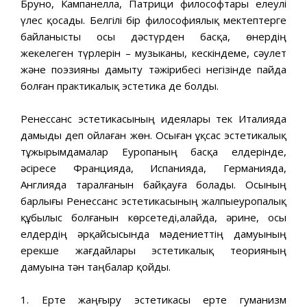
Бруно, Кампанелла, Патрици философтары елеулі
үлес қосады. Белгілі бір философиялық мектептерге
байланысты осы дәстүрден басқа, өнердің
жекелеген түрлерін – музыканы, кескіндеме, сәулет
және поэзияны дамыту тәжірибесі негізінде пайда
болған практикалық эстетика де болды.
Ренессанс эстетикасының идеялары тек Италияда
дамыды деп ойлаған жөн. Осыған ұқсас эстетикалық
тұжырымдамалар Еуропаның басқа елдерінде,
әсіресе Францияда, Испанияда, Германияда,
Англияда таралғанын байқауға болады. Осының
барлығы Ренессанс эстетикасының жалпыеуропалық
құбылыс болғанын көрсетеді,алайда, әрине, осы
елдердің әрқайсысында мәдениеттің дамуының
ерекше жағдайлары эстетикалық теорияның
дамуына тән таңбалар қойды.
1. Ерте жаңғыру эстетикасы ерте гуманизм