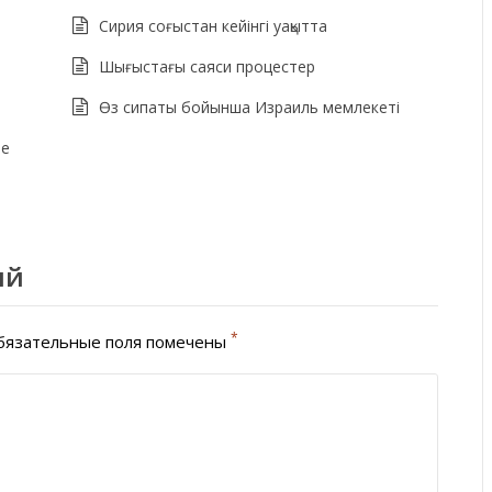
н
Сирия соғыстан кейінгі уақытта
Шығыстағы саяси процестер
Өз сипаты бойынша Израиль мемлекеті
не
ий
*
язательные поля помечены