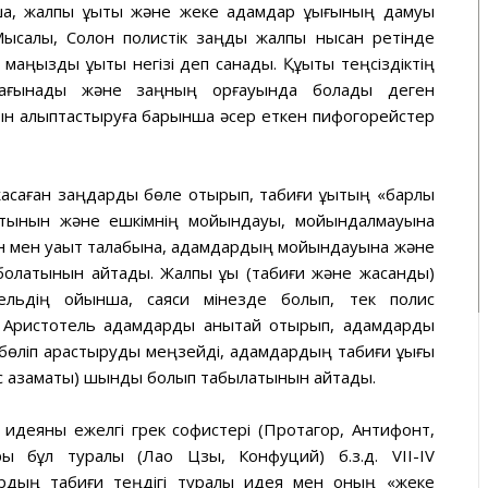
 жалпы құқықтық және жеке адамдар құқығының дамуы
 Мысалы, Солон полистік заңды жалпы нысан ретінде
ызды құқықтық негізі деп санады. Құқықтық теңсіздіктің
бағынады және заңның қорғауында болады деген
ясын қалыптастыруға барынша әсер еткен пифогорейстер
саған заңдарды бөле отырып, табиғи құқықтың «барлық
атынын және ешкімнің мойындауы, мойындалмауына
кен мен уақыт талабына, адамдардың мойындауына және
ді болатынын айтады. Жалпы құқық (табиғи және жасанды)
тельдің ойынша, саяси мінезде болып, тек полис
 Аристотель адамдарды анықтай отырып, адамдарды
өліп қарастыруды меңзейді, адамдардың табиғи құқығы
лис азаматы) шындық болып табылатынын айтады.
 идеяны ежелгі грек софистері (Протагор, Антифонт,
 бұл туралы (Лао Цзы, Конфуций) б.з.д. VІІ-ІV
ардың табиғи теңдігі туралы идея мен оның «жеке