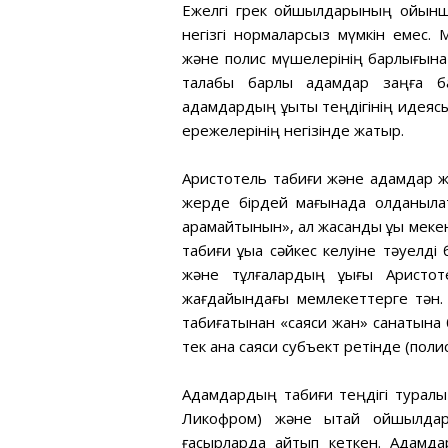
Ежелгі грек ойшылдарының ойынша,
негізгі нормаларсыз мүмкін емес.
және полис мүшелерінің барлығына маң
талабы барлық адамдар заңға 
адамдардың құқықтық теңдігінің иде
ережелерінің негізінде жатыр.
Аристотель табиғи және адамдар жа
жерде бірдей мағынада қолданыл
қарамайтынын», ал жасанды құқық ме
табиғи құқыққа сәйкес келуіне тәуел
және тұлғалардың құқығы Аристо
жағдайындағы мемлекеттерге тән.
табиғатынан «саяси жан» санатына б
тек қана саяси субъект ретінде (по
Адамдардың табиғи теңдігі туралы
Ликофром) және қытай ойшылдары
ғасырларда айтып кеткен. Адамд