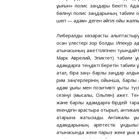
құқығын» полис заңдары бекітті. Ад
бөлінуі полис заңдарының табиғи 
шегі — адам» деген әйгілі ойы жалп
Либералдық көзқарасты қалыптасты
қосқан үлестері зор болды. Ипекур әд
қатынасының қажеттілігінен туындайт
Марк Аврелий, Эпиктет) табиғи құ
адамдарға теңдікті беретін табиғи құ
қатал, бірақ заң» барлық заңдар ал
рим заңгерлерінің ойынша, барлық
адам құқығы мен позитивті құқықты түс
сезінуі (мысалы, Ольпян) қажет. Те
және барлық адамдарға бірдей тар
екендігін қарастыра отырып, антикал
қатарына жатқызады. Антикалық құқ
адамдарының әріптестік құнды
қатынасында жеке парыз жеке құқыққа 