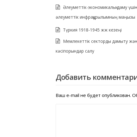
Әлеуметтік-экономикалық даму үші
әлеуметтік инфрақұрылымның маңызы
Түркия 1918-1945 жж кезеңі
Мемлекеттік секторды дамыту жә
кәсіпорындар салу
Добавить комментар
Ваш e-mail не будет опубликован.
Об