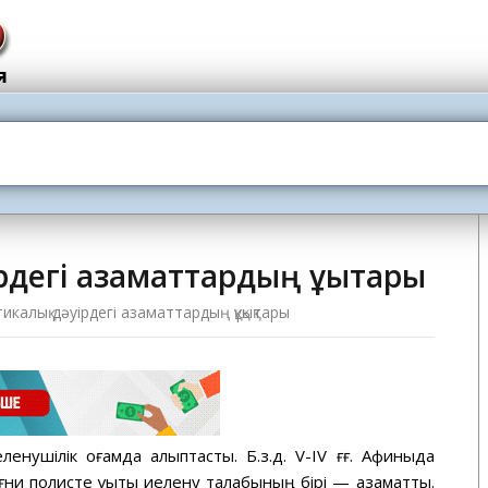
рдегі азаматтардың құқықтары
икалық дәуірдегі азаматтардың құқықтары
еленушілік қоғамда қалыптасты. Б.з.д. V-ІV ғғ. Афиныда
и полисте құқықты иелену талабының бірі — азаматтық.