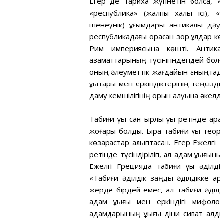
Егер де тарихқа жүгінетін болсақ,
«республика» (жалпы халық ісі), 
шенеунік) ұғымдары антикалық дәу
республикадағы орасан зор құлдар к
Рим империясына көшті. Антика
азаматтарының түсінігіндегідей бол
оның әлеуметтік жағдайын аныңтад
құқықтары мен еркіндіктерінің теңсізд
даму кемшілігінің орын алуына әкелд
Табиғи құқық сан қырлы құқық ретінде 
жоғары болды. Бірақ табиғи құқық тео
көзқарастар қалыптасқан. Егер Ежелгі
ретінде түсіндіріліп, ал адам құқығы
Ежелгі Грецияда табиғи құқық әділ
«Табиғи әділдік заңдық әділдікке қа
жерде бірдей емес, ал табиғи әділд
адам құқығы мен еркіндігі мифоло
адамдарының құқығы діни сипат алды,