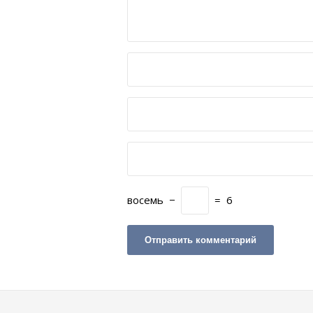
восемь
−
=
6