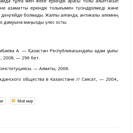
ғдайда тұлға мен жеке еркіндік арасы толық қалыптасып
не азаматтық еркіндік толығымен түсіндірілмеді және
ті деңгейде болмады. Жалпы алғанда, антикалық әлемнің
әрі дамуына маңызды үлес қосты.
ембаева А. — Қазақстан Республикасындағы адам құқығы:
т, 2008. — 296 бет.
Конституциясы. — Алматы, 2006.
жданского общества в Казахстане // Саясат, — 2004.,
er
Мой мир