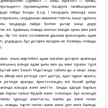
 «демократия» («демос» — халық, «кратос» — билік),
«президент» (провинцияны басқаруға тағайындалған
ірде пайда болды. Б.з.д. I ғасырдың аяғында халық
өтерілісінің салдарынан мемлекеттіліктің жаңа тұрпаты
лық заңдарда пайда болған құқықтар жаңа дәуір
ған жоқ. Адамның қоғамда алатын өзіндік орны мен рөлі
ы. Әр топ және сословиелік құрылым арасындағы адам
ігі, құлдардың бұл құқықтарға мүлдем ие болмауы қоғамдық
і.
қаралып, оның мәртебесі адам жасаған құқықтарға қарағанда
риясының өзінде адам құқығы мен құқық мәні туралы түрлі
 Қытай мен Ежелгі Үндістанда табиғи құқық ақ көңіл заңы
ның қайнар көзі ретінде салт-дәстүр, әдет-ғұрып қаралса,
дік ретінде қаралды. Аристотельдің өзі былай дейді:
рағанда жақсырақ және қажетті». Заңдық әділдік барлың
ік барлық халыққа бірдей және толығырақ. Бұл кезеңде
гиялық тұрғыда қалыптасты, жалпы құқық және полис
 қоғамдық тәртіп негізгі және жеке деп екіге бөлінді.