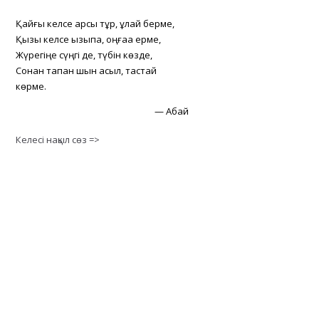
Қайғы келсе қарсы тұр, құлай берме,
Қызық келсе қызықпа, оңғаққа ерме,
Жүрегіңе сүңгі де, түбін көзде,
Сонан тапқан шын асыл, тастай
көрме.
—
Абай
Келесі нақыл сөз =>