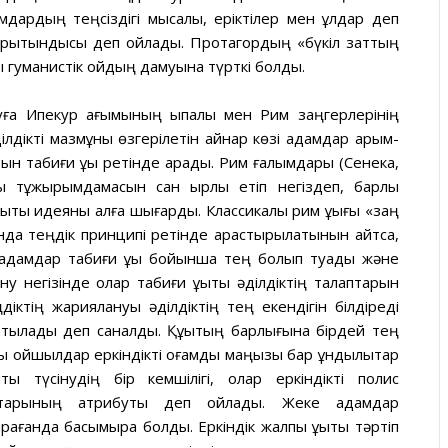
амдардың теңсіздігі мысалы, еріктілер мен құлдар деп
қорытындысы деп ойлады. Протагордың «бүкіл заттың
ы гуманистік ойдың дамуына түрткі болды.
руға Ипекур ағымының ықпалы мен Рим заңгерлерінің
ілдікті мазмұны өзгерілетін қайнар көзі адамдар қарым-
ын табиғи құқық ретінде қарады. Рим ғалымдары (Сенека,
қық тұжырымдамасын сан қырлы етіп негіздеп, барлық
қықтық идеяны алға шығарды. Классикалық рим құқығы «заң
дында теңдік принципі ретінде қарастырылатынын айтса,
 адамдар табиғи құқық бойынша тең болып туады және
іну негізінде олар табиғи құқықтық әділдіктің талаптарын
ңдіктің жариялануы әділдіктің тең екендігін білдіреді
атылады деп саналды. Құқықтың барлығына бірдей тең
ық ойшылдар еркіндікті қоғамдық маңызы бар құндылықтар
ықты түсінудің бір кемшілігі, олар еркіндікті полис
лықтарының атрибуты деп ойлады. Жеке адамдар
қарағанда басымырақ болды. Еркіндік жалпы құқықты тәртіп