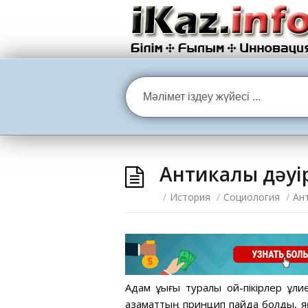
Антикалық дәуі
/
История
/
Социология
/
Ант
Адам құқығы туралы ой-пікірлер құли
азаматтың принцип пайда болды, яғн