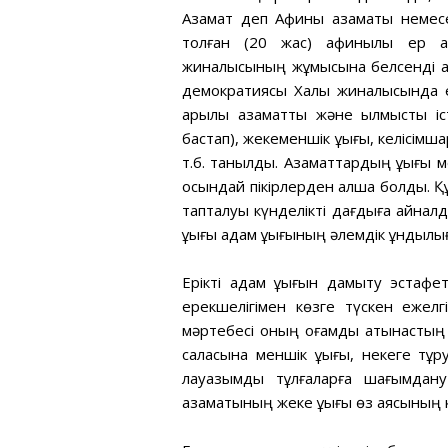
Азамат деп Афины азаматы немес
толған (20 жас) афинылық ер а
жиналысының жұмысына белсенді қаты
демократиясы Халық жиналысында ерк
арқылы азаматтық және қылмыстық іс
бастап), жекеменшік құқығы, келісімш
т.б. танылды. Азаматтардың құқығы 
осындай пікірлерден алшақ болды. Құ
тапталуы күнделікті дағдыға айнал
құқығы адам құқығының әлемдік құндылы
Ерікті адам құқығын дамыту эстаф
ерекшелігімен көзге түскен ежел
мәртебесі оның қоғамдық қатынастың 
саласына меншік құқығы, некеге тұру
лауазымды тұлғаларға шағымдану қ
азаматының жеке құқығы өз аясының 