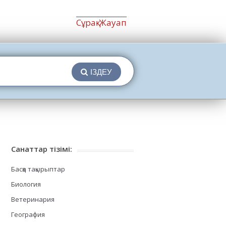
Сұрақ-Жауап
ІЗДЕУ
Санаттар тізімі:
Басқа тақырыптар
Биология
Ветеринария
География