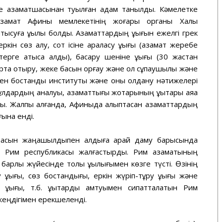
е азаматшасынан туылған адам танылды. Кәмелетке
замат Афины мемлекетінің жоғары органы Халық
суға құқылы болды. Азаматтардың құқығын ежелгі грек
ін сөз алу, сот ісіне араласу құқығы (азамат жеребе
терге қатыса алды), басқару шеніне құқығы (30 жастан
артқа отыру, жеке басын қорғау және қол сұқпаушылық және
мен бостандық институты және оны қолдану нәтижелері
лдардың қаналуы, азаматтығы жоқтарының құқықтары аяққа
ды. Жалпы алғанда, Афиныда қалыптасқан азаматтардың
ғына енді.
етасын жаңашылдықпен алдыға қарай даму барысында
гі Рим республикасы жалғастырды. Рим азаматының
барлық жүйесінде толық құқылығымен көзге түсті. Өзінің
 құқығы, сөз бостандығы, еркін жүріп-тұру құқығы және
ұқығы, т.б. құқықтарды қамтуымен сипатталатын Рим
кеңдігімен ерекшеленді.