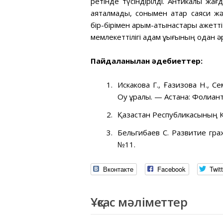
ретінде түсіндірілді. Антикалық жа
аяқталмады, сонымен қатар саяси жә
бір-бірімен қарым-қатынастары қажет
мемлекеттілігі адам құқығының одан 
Пайдаланылған әдебиеттер:
Искакова Г., Ғазизова Н., С
Оқу құралы. — Астана: Фолиан
Қазақстан Республикасының 
Бельгибаев С. Развитие гра
№11.
Вконтакте
Facebook
Twitt
Ұқсас мәліметтер