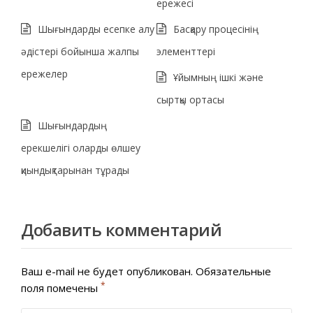
ережесі
Шығындарды есепке алу
Басқару процесінің
әдістері бойынша жалпы
элементтері
ережелер
Ұйымның ішкі және
сыртқы ортасы
Шығындардың
ерекшелігі оларды өлшеу
қиындықтарынан тұрады
Добавить комментарий
Ваш e-mail не будет опубликован.
Обязательные
*
поля помечены