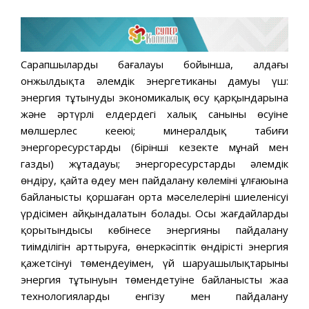
Сарапшылардың бағалауы бойынша, алдағы
онжылдықта әлемдік энергетиканың дамуы үш:
энергия тұтынудың экономикалық өсу қарқындарына
және әртүрлі елдердегі халық санының өсуіне
мөлшерлес кеңеюі; минералдық табиғи
энергоресурстардың (бірінші кезекте мұнай мен
газдың) жұтаңдауы; энергоресурстарды әлемдік
өндіру, қайта өңдеу мен пайдалану көлемінің ұлғаюына
байланысты қоршаған орта мәселелерінің шиеленісуі
үрдісімен айқындалатын болады. Осы жағдайлардың
қорытындысы көбінесе энергияны пайдалану
тиімділігін арттыруға, өнеркәсіптік өндірістің энергия
қажетсінуі төмендеуімен, үй шаруашылықтарының
энергия тұтынуын төмендетуіне байланысты жаңа
технологияларды енгізу мен пайдалану