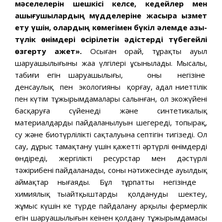
мәселелерін шешкісі келсе, кедейлер мен
ашығушылардың мүдделеріне жақсырақ қызмет
ету үшін, олардың көмегімен бүкіл әлемде азық-
түлік өнімдері өсірілетін әдістерді түбегейлі
өзгерту қажет».
Осыған орай, тұрақты ауыл
шаруашылығының жаңа үлгілері ұсынылады. Мысалы,
табиғи егін шаруашылығы, оның негізіне
денсаулық пен экологияны қорғау, адал ниеттілік
пен күтім тұжырымдамалары салынған, ол экожүйені
басқаруға сүйенеді және синтетикалық
материалдардың пайдаланылуын шегереді, топырақ,
су және биотүрліліктің сақталуына септігін тигізеді. Ол
сау, дұрыс тамақтану үшін қажетті әртүрлі өнімдерді
өндіреді, жергілікті ресурстар мен дәстүрлі
тәжірибені пайдаланады, соның нәтижесінде ауылдық
аймақтар нығаяды. Бұл тұрпаттың негізінде
химиялық тыңайтқыштарды қолдануды шектеу,
жұмыс күшін кең түрде пайдалану арқылы фермерлік
егін шаруашылығын кеңінен қолдану тұжырымдамасы