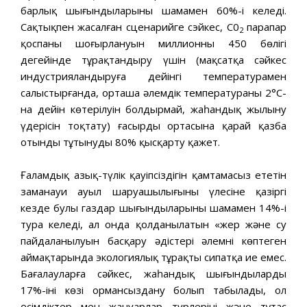
барлық шығындыларының шамамен 60%-і келеді.
Сақтықпен жасалған сценарийге сэйкес, С0
парапар
2
қоспаның шоғырлануын миллионның 450 бөлігі
деңгейінде тұрақтандыру үшін (мақсатқа сәйкес
индустрияландыруға дейінгі температурамен
салыстырғанда, орташа әлемдік температураның 2°С-
на дейін көтерілуін болдырмай, жаһандық жылыну
үдерісін тоқтату) ғасырдың ортасына қарай қазба
отынды тұтынуды 80% қысқарту қажет.
Ғаламдық азық-түлік қауіпсіздігін қамтамасыз ететін
заманауи ауыл шаруашылығының үлесіне қазіргі
кезде булы газдар шығындыларының шамамен 14%-і
тура келеді, ал онда қолданылатын «жер және су
пайдаланылуын басқару әдістері әлемнің көптеген
аймақтарында экологиялық тұрақты сипатқа ие емес.
Бағалауларға сәйкес, жаһандық шығындылардың
17%-інің көзі ормансыздану болып табылады, ол
өсімдіктер мен жануарлар түрлерінің және тұтас