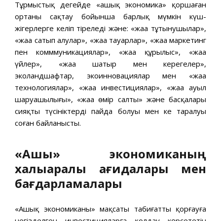
Тұрмыстық деңгейде «ашық экономика» қоршаған
ортаны сақтау бойынша барлық мүмкін күш-
жігерлерге келіп тіреледі және: «жаңа тұтынушылар»,
«жаңа сатып алулар», «жаңа тауарлар», «жаңа маркетинг
пен комммуникациялар», «жаңа құрылыс», «жаңа
үйлер», «жаңа шатыр мен керегелер»,
эколандшафтар, экоинновациялар мен «жаңа
технологиялар», «жаңа инвестициялар», «жаңа ауыл
шаруашылығы», «жаңа өмір салты» және басқалары
сияқты түсініктердің пайда болуы мен кең таралуы
соған байланысты.
«Ашық» экономиканың
халықаралық қағидалары мен
бағдарламалары
«Ашық экономиканың» мақсаты табиғатты қорғауға
негізделген инвестицияларға қолдау көрсететін