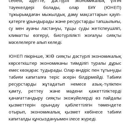
себебі, әдетте, дәстүрлі экономикалық үлгінің
тәуекелдері болады, олар БҰҰ (ЮНЕП)
тұжырымдаған мыңжылдық даму мақсаттарын қауіп-
қатерге ұрындырады және ресурстардың тапшылығы,
су мен ауаның ластануы, тұщы судың жетіспеушілігі,
климаттың өзгеруі, биотүрліліктің жоғалуы сияқты
мәселелерге алып келеді.
ЮНЕП пікірінше, ЖІӨ сияқты дәстүрлі экономикалық
көрсеткіштер экономиканың тиімділігі туралы дұрыс
емес көзқарас тудырады. Олар өндіріс пен тұтынудың
табиғи капиталға теріс әсерін білдірмейді. Табиғи
ресурстарды жұтаңдатып немесе азық-түлікпен
қамту, реттеу және мәдени қажеттіліктерді
қанағаттандыру сияқты экожүйелердің өз пайдалы
қызметтерін орындау қабілеттілігін төмендете
отырып, экономикалық қызмет көбінесе табиғи
капиталдың құнсыздануымен ілесе жүреді.