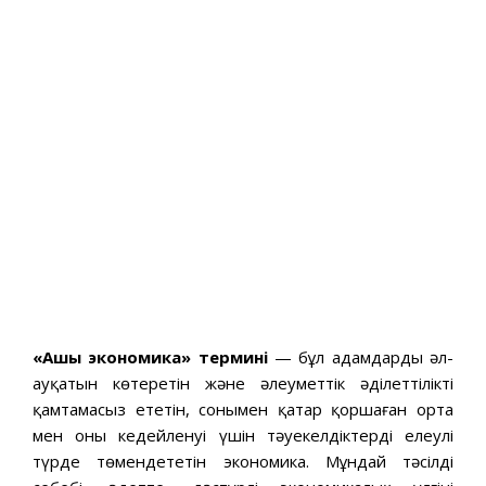
«Ашық экономика»
термині
— бұл адамдардың әл-
ауқатын көтеретін және әлеуметтік әділеттілікті
қамтамасыз ететін, сонымен қатар қоршаған орта
мен оның кедейленуі үшін тәуекелдіктерді елеулі
түрде төмендететін экономика. Мұндай тәсілдің