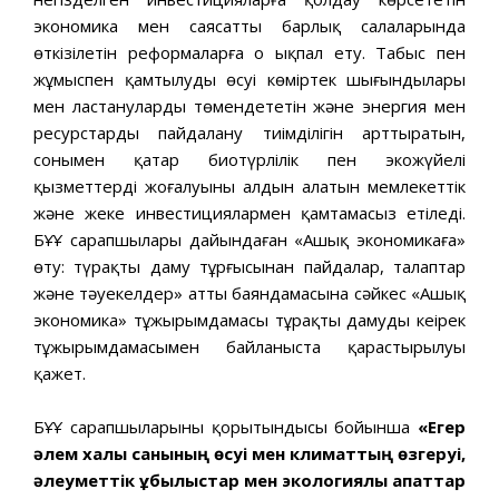
экономика мен саясаттың барлық салаларында
өткізілетін реформаларға оң ықпал ету. Табыс пен
жұмыспен қамтылудың өсуі көміртек шығындылары
мен ластануларды төмендететін және энергия мен
ресурстарды пайдалану тиімділігін арттыратын,
сонымен қатар биотүрлілік пен экожүйелі
қызметтердің жоғалуының алдын алатын мемлекеттік
және жеке инвестициялармен қамтамасыз етіледі.
БҰҰ сарапшылары дайындаған «Ашық экономикаға»
өту: түрақты даму тұрғысынан пайдалар, талаптар
және тәуекелдер» атты баяндамасына сәйкес «Ашық
экономика» тұжырымдамасы тұрақты дамудың кеңірек
тұжырымдамасымен байланыста қарастырылуы
қажет.
БҰҰ сарапшыларының қорытындысы бойынша
«Егер
әлем халық санының өсуі мен климаттың өзгеруі,
әлеуметтік құбылыстар мен экологиялық апаттар