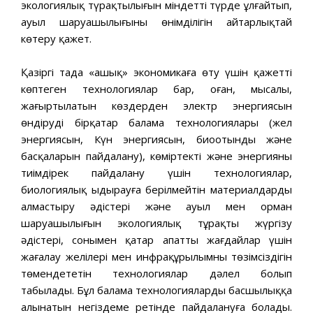
экологиялық түрақтылығын міндетті түрде ұлғайтып,
ауыл шаруашылығының өнімділігін айтарлықтай
көтеру қажет.
Қазіргі таңда «ашық» экономикаға өту үшін қажетті
көптеген технологиялар бар, оған, мысалы,
жаңғыртылатын көздерден электр энергиясын
өндірудің бірқатар балама технологиялары (жел
энергиясын, Күн энергиясын, биоотынды және
басқаларын пайдалану), көміртекті және энергияны
тиімдірек пайдалану үшін технологиялар,
биологиялық ыдырауға берілмейтін материалдарды
алмастыру әдістері және ауыл мен орман
шаруашылығын экологиялық тұрақты жүргізу
әдістері, сонымен қатар апатты жағдайлар үшін
жағалау желілері мен инфрақұрылымның төзімсіздігін
төмендететін технологиялар дәлел болып
табылады. Бұл балама технологияларды басшылыққа
алынатын негіздеме ретінде пайдалануға болады.