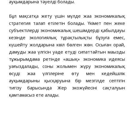
ауқымдарына тәуелді болады.
Бұл мақсатқа жету үшін мүлде жаңа экономикалық
стратегия талап етілетін болады. Үкімет пен жеке
субъектілердің экономикалық шешімдерді қабылдауы
кезінде экологиялық тұрақтылықты бұзуға емес,
күшейту жолдарына көңіл бөлген жөн. Осыған орай,
дамудың жаңа үлгісін уәде етуді сипаттайтын маңызды
тұжырымдама ретінде «ашық» экономика идеясы
уағыздалады, соның жолымен жүру экономикалық
өсудің жаңа үлгілеріне өту мен кедейшілік
ауқымдарының қысқаруына бір мезгілде септігін
тигізу барысында Жер экожүйесінің сақталуын
қамтамасыз ете алады.