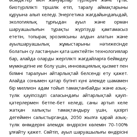
биотүрліліктің тіршілік етіп, таралу аймақтарының
құруына алып келеді. Энергетика жағдайындағыдай,
экологиялық тұрғыдан ауыл және орман
шаруашылығын тұрақты жүргізуді қамтамасыз
ететін, топырақ эрозиясының алдын алатын және
ауылшаруашылық жұмыстарының нәтижесінде
болатын су ластануын қатаң шектейтін технологиялар
бар, алайда оларды жергілікті жағдайларға бейімдеу
мүмкіндігіне ие болу үшін, инновациялық қызмет пен
білімнің таралуын айтарлықтай белсенді ету қажет.
Алайда сонымен қатар бүгінгі күні әлемде шамамен
бір миллион адам тойып тамақтанбайды және азық-
түлік қауіпсіздігі саласындағы айтарлықтай қауіп-
қатерлермен бетпе-бет келеді, саны артып келе
жатқан халықты тамақтандыру үшін, қазіргі
деңгеймен салыстырганда, 2050 жылға қарай азық-
түлік өнімдерінің әлемдік өндірісінің көлемін 70-100%
ұлғайту қажет. Сөйтіп, ауыл шаруашылығы өндірісінің