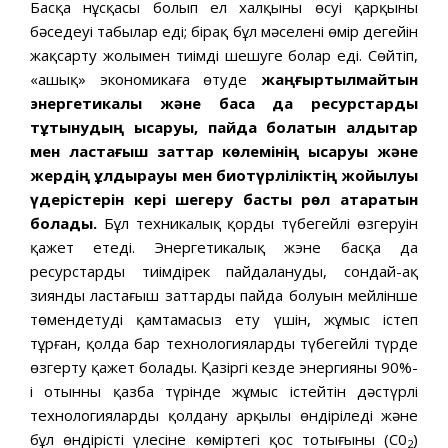
Басқа нұсқасы болып ел халқының өсуі қарқыны
бәсеңдеуі табылар еді; бірақ бұл мәселені өмір деңгейін
жақсарту жолымен тиімді шешуге болар еді. Сөйтіп,
«ашық» экономикаға өтуде
жаңғыртылмайтын
энергетикалық және басқа да ресурстарды
тұтынудың қысқаруы, пайда болатын қалдықтар
мен ластағыш заттар көлемінің қысқаруы және
жердің құлдырауы мен биотүрліліктің жойылуы
үдерістерін кері шегеру басты рөл атқаратын
болады.
Бұл техникалық қордың түбегейлі өзгеруін
қажет етеді. Энергетикалық жэне басқа да
ресурстарды тиімдірек пайдалануды, сондай-ақ
зиянды ластағыш заттардың пайда болуын мейлінше
төмендетуді қамтамасыз ету үшін, жұмыс істеп
тұрған, қолда бар технологияларды түбегейлі түрде
өзгерту қажет болады. Қазіргі кезде энергияның 90%-
і отынның қазба түрінде жұмыс істейтін дәстүрлі
технологияларды қолдану арқылы өндіріледі және
бұл өндірістің үлесіне көміртегі қос тотығының (С0
)
2