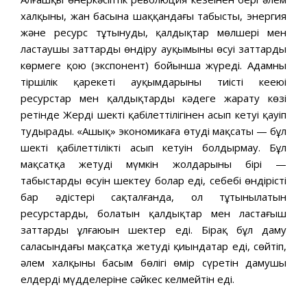
халқының, жан басына шаққандағы табыстың, энергия
және ресурс тұтынудың, қалдықтар мөлшері мен
ластаушы заттарды өндіру ауқымының өсуі заттарды
көрмеге қою (экспонент) бойынша жүреді. Адамның
тіршілік қарекеті ауқымдарының тиісті кеңеюі
ресурстар мен қалдықтарды кәдеге жарату көзі
ретінде Жердің шекті қабілеттілігінен асып кетуі қауіп
тудырады. «Ашық» экономикаға өтудің мақсаты — бұл
шекті қабілеттіліктің асып кетуін болдырмау. Бұл
мақсатқа жетудің мүмкін жолдарының бірі —
табыстардың өсуін шектеу болар еді, себебі өндірістің
бар әдістері сақталғанда, ол тұтынылатын
ресурстардың, болатын қалдықтар мен ластағыш
заттардың ұлғаюын шектер еді. Бірақ бұл даму
саласындағы мақсатқа жетуді қиындатар еді, сөйтіп,
әлем халқының басым бөлігі өмір сүретін дамушы
елдердің мүдделеріне сәйкес келмейтін еді.