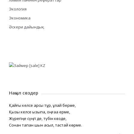
Экология
Экономика
Әскери дайындық
Нақыл сөздер
Қайғы келсе қарсы тұр, құлай берме,
Қызық келсе қызықпа, оңғаққа ерме,
Жүрегіңе сүңгі де, түбін көзде,
Сонан тапқан шын асыл, тастай көрме.