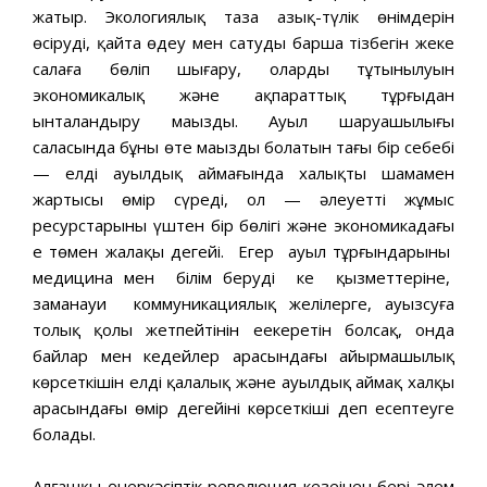
жатыр. Экологиялық таза азық-түлік өнімдерін
өсірудің, қайта өңдеу мен сатудың барша тізбегін жеке
салаға бөліп шығару, олардың тұтынылуын
экономикалық және ақпараттық тұрғыдан
ынталандыру маңызды. Ауыл шаруашылығы
саласында бұның өте маңызды болатын тағы бір себебі
— елдің ауылдық аймағында халықтың шамамен
жартысы өмір сүреді, ол — әлеуетті жұмыс
ресурстарының үштен бір бөлігі және экономикадағы
ең төмен жалақы деңгейі. Егер ауыл тұрғындарының
медицина мен білім берудің кең қызметтеріне,
заманауи коммуникациялық желілерге, ауызсуға
толық қолы жетпейтінін еекеретін болсақ, онда
байлар мен кедейлер арасындағы айырмашылық
көрсеткішін елдің қалалық және ауылдық аймақ халқы
арасындағы өмір деңгейінің көрсеткіші деп есептеуге
болады.
Алғашқы өнеркәсіптік революция кезеңінен бері әлем