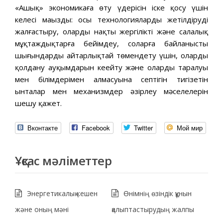
«Ашық» экономикаға өту үдерісін іске қосу үшін
келесі маңызды: осы технологияларды жетілдіруді
жалғастыру, оларды нақты жергілікті және салалық
мұқтаждықтарға бейімдеу, соларға байланысты
шығындарды айтарлықтай төмендету үшін, оларды
қолдану ауқымдарын кеңейту және олардың таралуы
мен білімдерімен алмасуына септігін тигізетін
ынталар мен механизмдер әзірлеу мәселелерін
шешу қажет.
Вконтакте
Facebook
Twitter
Мой мир
Ұқсас мәліметтер
Энергетикалық кешен
Өнімнің өзіндік құнын
және оның мәні
қалыптастырудың жалпы