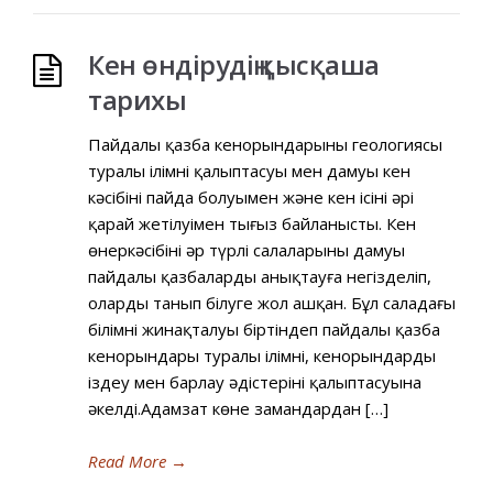
Кен өндірудің қысқаша
тарихы
Пайдалы қазба кенорындарының геологиясы
туралы ілімнің қалыптасуы мен дамуы кен
кәсібінің пайда болуымен және кен ісінің әрі
қарай жетілуімен тығыз байланысты. Кен
өнеркәсібінің әр түрлі салаларының дамуы
пайдалы қазбаларды анықтауға негізделіп,
оларды танып білуге жол ашқан. Бұл саладағы
білімнің жинақталуы біртіндеп пайдалы қазба
кенорындары туралы ілімнің, кенорындарды
іздеу мен барлау әдістерінің қалыптасуына
әкелді.Адамзат көне замандардан […]
Read More
→