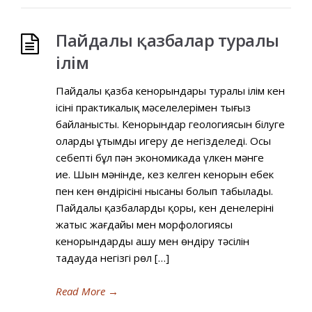
Пайдалы қазбалар туралы
ілім
Пайдалы қазба кенорындары туралы ілім кен
ісінің практикалық мәселелерімен тығыз
байланысты. Кенорындар геологиясын білуге
оларды ұтымды игеру де негізделеді. Осы
себепті бұл пән экономикада үлкен мәнге
ие. Шын мәнінде, кез келген кенорын еңбек
пен кен өндірісінің нысаны болып табылады.
Пайдалы қазбалардың қоры, кен денелерінің
жатыс жағдайы мен морфологиясы
кенорындарды ашу мен өндіру тәсілін
таңдауда негізгі рөл […]
Read More
→