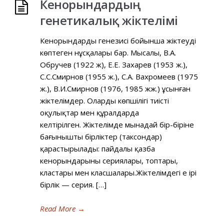
Кенорындардың
генетикалық жіктелімі
Кенорындарды генезисі бойынша жіктеудің
көптеген нұсқалары бар. Мысалы, В.А.
Обручев (1922 ж), Е.Е. Захарев (1953 ж.),
С.С.Смирнов (1955 ж.), С.А. Вахромеев (1975
ж.), В.И.Смирнов (1976, 1985 жж.) ұсынған
жіктелімдер. Олардың көпшілігі тиісті
оқулықтар мен құралдарда
келтірілген. Жіктелімде мынадай бір-біріне
бағынышты бірліктер (таксондар)
қарастырылады: пайдалы қазба
кенорындарының сериялары, топтары,
кластары мен класшалары.Жіктелімдегі ең ірі
бірлік — серия. […]
Read More
→