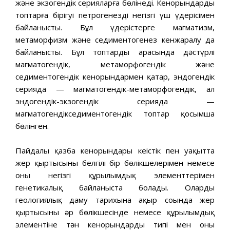
және экзогендік серияларға бөлінеді. Кенорындардың
топтарға бірігуі петрогенездің негізгі үш үдерісімен
байланысты. Бұл үдерістерге магматизм,
метаморфизм және седиментогенез кенжаралу да
байланысты. Бұл топтардың арасында дәстүрлі
магматогендік, метаморфогендік және
седиментогендік кенорындармен қатар, эндогендік
серияда — магматогендік-метаморфогендік, ал
эндогендік-экзогендік серияда —
магматогендікседиментогендік топтар қосымша
бөлінген.
Пайдалы қазба кенорындары кеңістік пен уақытта
жер қыртысының белгілі бір бөлікшелерімен немесе
оның негізгі құрылымдық элементтерімен
генетикалық байланыста болады. Олардың
геологиялық даму тарихына ақыр соңында жер
қыртысының әр бөлікшесінде немесе құрылымдық
элементіне тән кенорындардың типі мен оның