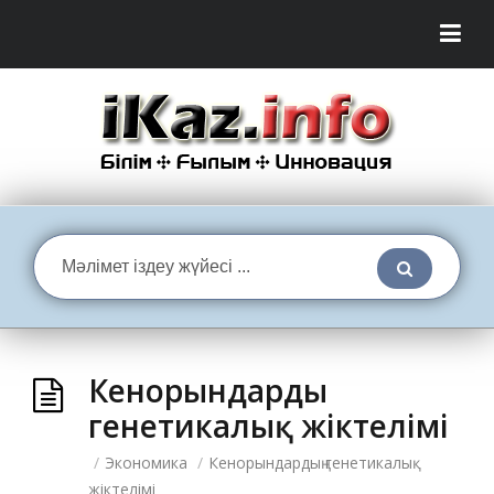
Кенорындардың
генетикалық жіктелімі
/
Экономика
/
Кенорындардың генетикалық
жіктелімі