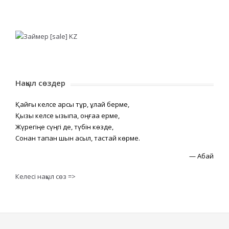
Нақыл сөздер
Қайғы келсе қарсы тұр, құлай берме,
Қызық келсе қызықпа, оңғаққа ерме,
Жүрегіңе сүңгі де, түбін көзде,
Сонан тапқан шын асыл, тастай көрме.
—
Абай
Келесі нақыл сөз =>