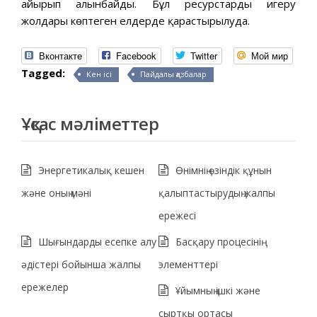
айырып алынбайды. Бұл ресурстарды игеру
жолдары көптеген елдерде қарастырылуда.
Вконтакте
Facebook
Twitter
Мой мир
Tagged:
Кен ісі
Пайдалы қазбалар
Ұқсас мәліметтер
Энергетикалық кешен
Өнімнің өзіндік құнын
және оның мәні
қалыптастырудың жалпы
ережесі
Шығындарды есепке алу
Басқару процесінің
әдістері бойынша жалпы
элементтері
ережелер
Ұйымның ішкі және
сыртқы ортасы