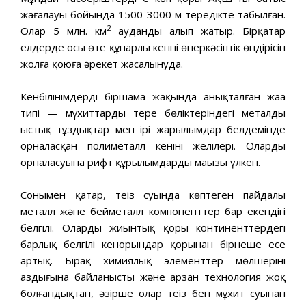
жағалауы бойында 1500-3000 м тереңдікте табылған.
2
Олар 5 млн. км
ауданды алып жатыр. Бірқатар
елдерде осы өте құнарлы кеннің өнеркәсіптік өндірісін
жолға қоюға әрекет жасалынуда.
Кенбілінімдердің біршама жақында анықталған жаңа
типі — мұхиттардың терең бөліктеріндегі металды
ыстық тұздықтар мен ірі жарылымдар белдемінде
орналасқан полиметалл кенінің желілері. Олардың
орналасуына рифт құрылымдардың маңызы үлкен.
Сонымен қатар, теңіз суында көптеген пайдалы
металл және бейметалл компоненттер бар екендігі
белгілі. Олардың жиынтық қоры континенттердегі
барлық белгілі кенорындар қорынан бірнеше есе
артық. Бірақ химиялық элементтер мөлшерінің
аздығына байланысты және арзан технология жоқ
болғандықтан, әзірше олар теңіз бен мұхит суынан