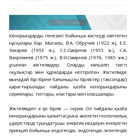
Кенорындарды генезисі бойынша жіктеудің көптеген
нұсқалары бар. Мысалы, В.А. Обручев (1922 ж), Е.Е.
Захарев (1953 ж.), С.С.Смирнов (1955 ж.), С.А.
Вахромеев (1975 ж.), В.И.Смирнов (1976, 1985 жж.)
ұсынған жіктелімдер. Олардың көпшілігі тиісті
оқулықтар мен құралдарда келтірілген. Жіктелімде
мынадай бір-біріне бағынышты бірліктер (таксондар)
қарастырылады: пайдалы қазба кенорындарының
сериялары, топтары, кластары мен класшалары.
Жіктелімдегі ең ірі бірлік — серия. Ол пайдалы қазба
кенорындарының қалыптасуына әкелетін геологиялық
үдерістерді туындатушы энергия көздерін ескеретін
принцип бойынша эндогендік, эндогендік-экзогендік