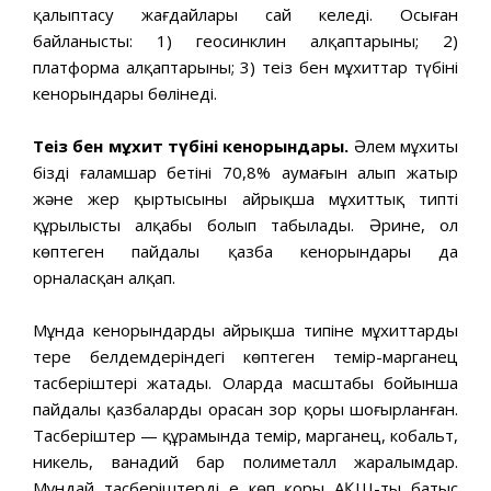
қалыптасу жағдайлары сай келеді. Осыған
байланысты: 1) геосинклин алқаптарының; 2)
платформа алқаптарының; 3) теңіз бен мұхиттар түбінің
кенорындары бөлінеді.
Теңіз бен мұхит түбінің кенорындары.
Әлем мұхиты
біздің ғаламшар бетінің 70,8% аумағын алып жатыр
және жер қыртысының айрықша мұхиттық типті
құрылысты алқабы болып табылады. Әрине, ол
көптеген пайдалы қазба кенорындары да
орналасқан алқап.
Мұнда кенорындардың айрықша типіне мұхиттардың
терең белдемдеріндегі көптеген темір-марганец
тасберіштері жатады. Оларда масштабы бойынша
пайдалы қазбалардың орасан зор қоры шоғырланған.
Тасберіштер — құрамында темір, марганец, кобальт,
никель, ванадий бар полиметалл жаралымдар.
Мұндай тасберіштердің ең көп қоры АҚШ-тың батыс