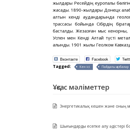
жылдары Ресейдің еуропалық бөлігі
жасады. 1890-жылдары Донецк алаб
алтын кенді аудандарында геолог
трассасы бойында Сібірдің бірқа
басталды. Жезқазған мыс кенорны, 
Успен мен Кенді Алтай түсті мета
алынды. 1901 жылы Геолком Кавказд
Вконтакте
Facebook
Twitt
Tagged:
Кен ісі
Пайдалы қазбалар
Ұқсас мәліметтер
Энергетикалық кешен және оның м
Шығындарды есепке алу әдістері 