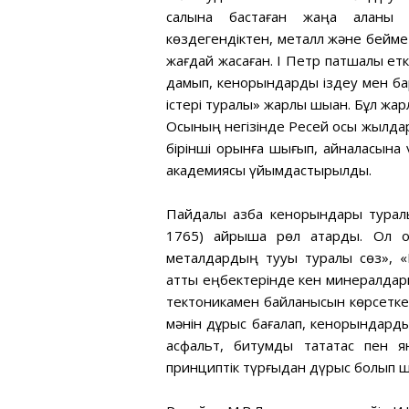
салына бастаған жаңа қаланы 
көздегендіктен, металл және бейме
жағдай жасаған. I Петр патшалық етк
дамып, кенорындарды іздеу мен бар
істері туралы» жарлық шыққан. Бұл жа
Осының негізінде Ресей осы жылдары
бірінші орынға шығып, айналасына
академиясы үйымдастырылды.
Пайдалы қазба кенорындары туралы
1765) айрықша рөл атқарды. Ол оз
металдардың тууы туралы сөз», «М
атты еңбектерінде кен минералда
тектоникамен байланысын көрсеткен
мәнін дұрыс бағалап, кенорындардың
асфальт, битумды тақтатас пен ян
принциптік түрғыдан дүрыс болып ш