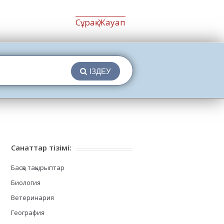
Сұрақ-Жауап
ІЗДЕУ
Санаттар тізімі:
Басқа тақырыптар
Биология
Ветеринария
География