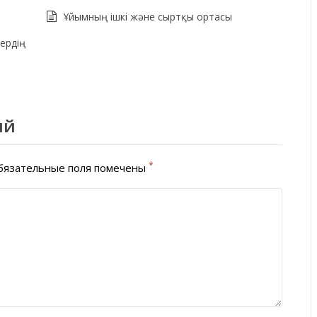
Ұйымның ішкі және сыртқы ортасы
ердің
ий
*
язательные поля помечены