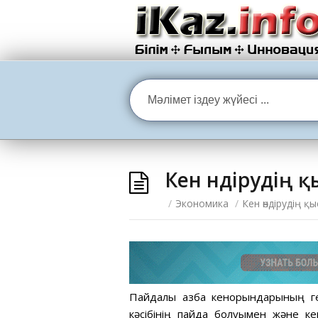
Кен өндірудің 
/
Экономика
/
Кен өндірудің 
Пайдалы қазба кенорындарының ге
кәсібінің пайда болуымен және кен