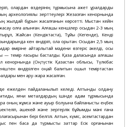
ріп, олардан өздерінің тұрмысына қажет құралдарды
ның археологиялық зерттеулері Жезқазған кенорнында
мың жылдай бұрын жасалғанын көрсетті. Мыстан кейін
р жасау қолға алынған. Алғашқы кеншілер осыдан 2-3 мың
рқұл, Жайсан (Кендіктаста), Тұйық (Кегенде), Кенді
рындарында кен өндіріп, қола қорытқан. Осыдан 2,5 мың
дар өміріне айтарлықтай мәдени өзгеріс әкелді, осы
ы — темір ғасыры басталды. Қазақ даласында алғашқы
ыл кенорнында (Оңтүстік Қазақстан облысы, Түлкібас
ніштен өндірілген оңай балқитын қошқыл теміртастан
ралдары мен қару-жарақ жасалған.
де ежелден пайдаланылып келеді. Алтынды қолдану
амтиды, яғни металдардың ішінде адам тұрмысында
ірақ оның жұмсақ және ауыр болуына байланысты еңбек
ектеліп, әшекей және зергерлік бұйымдық мәні ғана
лағасырынан бері белгілі. Алтын, күміс, әсемтастардан
с пен басқа да түрмыстық заттар Есік қорғанынан