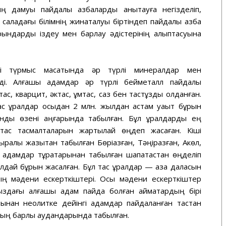
ың дамуы пайдалы қазбаларды анықтауға негізделіп,
 саладағы білімнің жинақталуы біртіндеп пайдалы қазба
рындарды іздеу мен барлау әдістерінің қалыптасуына
і түрмыс мақсатында әр түрлі минералдар мен
і. Алғашқы адамдар әр түрлі бейметалл пайдалы
тас, кварцит, әктас, құмтас, саз бен тастұзды қолданған.
тас құралдар осыдан 2 млн. жылдан астам уақыт бұрын
нды өзені аңғарында табылған. Бұл құралдарды ең
ақтас тасмалталарын жартылай өңдеп жасаған. Кіші
рқалы жазықтан табылған Бөріқазған, Тәңірқазған, Ақкөл,
і адамдар тұрақтарынан табылған шақпақтастан өңделіп
лдай бұрын жасалған. Бұл тас құралдар — қазақ даласын
ң мәдени ескерткіштері. Осы мәдени ескерткіштер
мыздағы алғашқы адам пайда болған аймақтардың бірі
нынан неолитке дейінгі адамдар пайдаланған тастан
ның барлық аудандарында табылған.