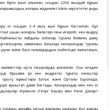
ен бірге қазып алынған, осыдан 2200 жылдай бұрын
аларымыздың жоғары мәдениеттілігін көрсететін құнды
діру ісі осыдан 3-4 мың жыл бұрын басталған. Бұл
е шыққан жоғарғы бөліктері ғана игеріліп, кен өндіру
н байланысты пайдалы қазбалар туралы білімнің даму
 ортағасырлық заманның басында кенорындар туралы
и-руни және басқа ғалымдардың еңбегінде жинақталып,
 мәліметтер орта ғасырларда жиналған. Осы кезден
руді біршама ірі кен өндіретін тұрақты кеніштер
л қорыту жұмыстары Батыс және Орталық Еуропада,
ірде қарыштап дами бастады. Кенорындар мен кен ісі
ндылаулар Агрикола (Георг Бауэр) мен Рене Декарт
сі туралы» арнайы патша жарлығы шығады. Бұл жарлық