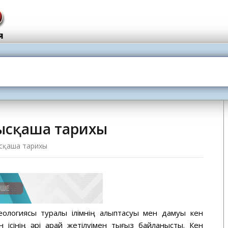
қысқаша тарихы
қысқаша тарихы
ологиясы туралы ілімнің қалыптасуы мен дамуы кен
 ісінің әрі қарай жетілуімен тығыз байланысты. Кен