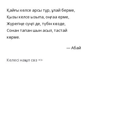
Қайғы келсе қарсы тұр, құлай берме,
Қызық келсе қызықпа, оңғаққа ерме,
Жүрегіңе сүңгі де, түбін көзде,
Сонан тапқан шын асыл, тастай
көрме.
—
Абай
Келесі нақыл сөз =>