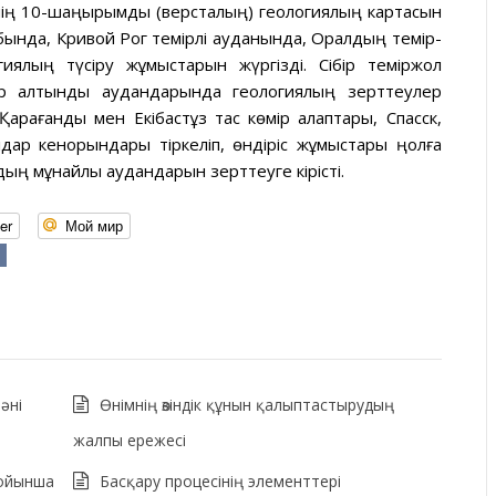
нің 10-шаңырымдық (версталың) геологиялың картасын
ында, Кривой Рог темірлі ауданында, Оралдың темір-
иялың түсіру жұмыстарын жүргізді. Сібір теміржол
тар алтынды аудандарында геологиялың зерттеулер
Қарағанды мен Екібастұз тас көмір алаптары, Спасск,
лдар кенорындары тіркеліп, өндіріс жұмыстары ңолға
ың мұнайлы аудандарын зерттеуге кірісті.
er
Мой мир
әні
Өнімнің өзіндік құнын қалыптастырудың
жалпы ережесі
бойынша
Басқару процесінің элементтері