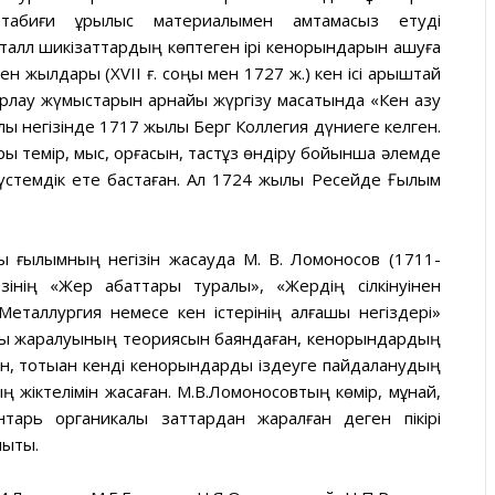
табиғи құрылыс материалымен қамтамасыз етуді
талл шикізаттардың көптеген ірі кенорындарын ашуға
ен жылдары (XVII ғ. соңы мен 1727 ж.) кен ісі қарыштай
лау жүмыстарын арнайы жүргізу мақсатында «Кен қазу
рлық негізінде 1717 жылы Берг Коллегия дүниеге келген.
 темір, мыс, қорғасын, тастұз өндіру бойынша әлемде
 үстемдік ете бастаған. Ал 1724 жылы Ресейде Ғылым
 ғылымның негізін жасауда М. В. Ломоносов (1711-
інің «Жер қабаттары туралы», «Жердің сілкінуінен
еталлургия немесе кен істерінің алғашқы негіздері»
ры жаралуының теориясын баяндаған, кенорындардың
, тотыққан кенді кенорындарды іздеуге пайдаланудың
 жіктелімін жасаған. М.В.Ломоносовтың көмір, мұнай,
тарь органикалық заттардан жаралған деген пікірі
ықты.