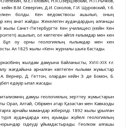
.Лепехин, М.Е.Головин, Н.Я.Озерцовский, Н.П.Рычков,
 кейін В.М. Севергин, Д.И. Соколов, Г.И. Щуровский, т.б.
 үлкен болды. Кен ведомствосы ашылып, оның
р кең қанат жайды. Жекелеген аудандардың алғанщы
3 жылы Санкт-Петербургте Кен училищесі (кейін Кен
ситеті) ашылып, ол көптеген әйгілі ғалымдар мен кен
. Бұл оқу орны геологиялың ғылымдар мен кен
 қосты. Ал 1825 жылы «Кен» журналы шыға бастады.
әсібінің жылдам дамуына байланысты, ХVIII-ХІХ ғ.ғ.
алу жағдайына арналған көптеген ғылыми жүмыстар
А. Вернер, Д. Геттон, олардан кейін Э. де Бомон, Б.
бегі едәуір ықпал жасады.
питализмнің дамуы геологиялың зерттеу жүмыстарын
 Орал, Алтай, Сібірмен қатар Қазақстан мен Кавказды
тарға арнайы мамандар жіберілді. 1892 жылы құрылған
 түрлі аудандарда кең ауқымды жүйелі геологиялың
орындар іздеуді ұйымдастырады. Геолком алғашқы