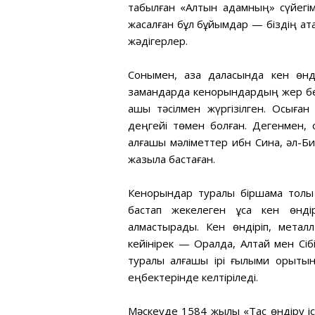
табылған «Алтын адамның» сүйегім
жасалған бұл бұйымдар — біздің ат
жәдігерлер.
Сонымен, қазақ даласында кен өн
замандарда кенорындардың жер бетін
ашық тәсілмен жүргізілген. Осыға
деңгейі төмен болған. Дегенмен,
алғашқы мәліметтер ибн Сина, әл-Б
жазыла бастаған.
Кенорындар туралы біршама толық
бастап жекелеген ұсақ кен өнді
алмастырады. Кен өндіріп, метал
кейінірек — Оралда, Алтай мен Сіб
туралы алғашқы ірі ғылыми қорыты
еңбектерінде келтіріледі.
Мәскеуде 1584 жылы «Тас өндіру і