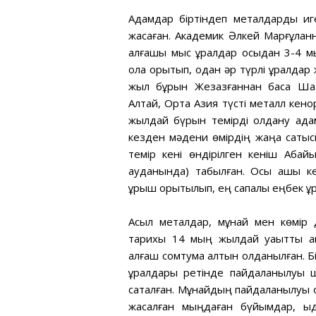
Адамдар біртіндеп металдарды иге
жасаған. Академик Әлкей Марғұлан
алғашқы мыс құралдар осыдан 3-4 
қола қорытып, одан әр түрлі құралда
жыл бұрын Жезқазғаннан басқа Шаты
Алтай, Орта Азия түсті металл кено
жылдай бүрын темірді қолдану адам
кезден мәдени өмірдің жаңа сатыс
темір кені өндірілген кеніш Абай
ауданында) табылған. Осы ашық ке
құрыш қорытылып, ең сапалы еңбек құ
Асыл металдар, мұнай мен көмір 
тарихы 14 мың жылдай уақытты қ
алғаш сомтума алтын қолданылған. Б
құралдары ретінде пайдаланылуы ш
сақталған. Мұнайдың пайдаланылуы қо
жасалған мыңдаған бүйымдар, ыды