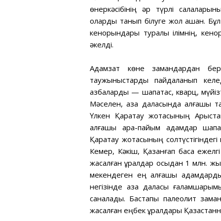
өнеркәсібінің әр түрлі салаларын
оларды танып білуге жол ашқан. Бұл
кенорындары туралы ілімнің, кено
әкелді.
Адамзат көне замандардан бер
таужыныстарды пайдаланып келед
қазбаларды — шақпақтас, кварц, мүйіз
Мәселен, қазақ даласында алғашқы 
Үлкен Қаратау жотасының Арыста
алғашқы қара-пайым адамдар шақп
Қаратау жотасының солтүстігіндегі қы
Кемер, Кәкіш, Қазанғап басқа ежелг
жасалған құралдар осыдан 1 млн. жы
мекендеген ең алғашқы адамдарды
негізінде қазақ даласы ғаламшары
саналады. Бастапқы палеолит зама
жасалған еңбек құралдары Қазақстан