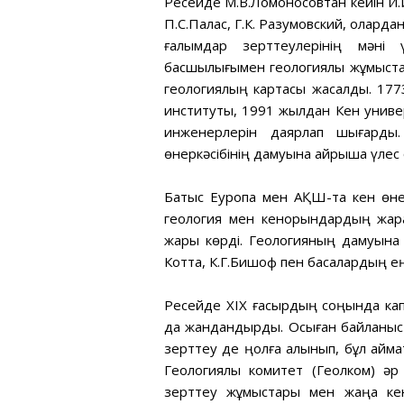
Ресейде М.В.Ломоносовтан кейін И.И
П.С.Палас, Г.К. Разумовский, олардан
ғалымдар зерттеулерінің мәні
басшылығымен геологиялық жұмыста
геологиялың картасы жасалды. 177
институты, 1991 жылдан Кен универ
инженерлерін даярлап шығарды
өнеркәсібінің дамуына айрықша үлес
Батыс Еуропа мен АҚШ-та кен өнерк
геология мен кенорындардың жар
жарық көрді. Геологияның дамуына 
Котта, К.Г.Бишоф пен басқалардың ең
Ресейде XIX ғасырдың соңында ка
да жандандырды. Осыған байланысты
зерттеу де ңолға алынып, бұл аймақ
Геологиялық комитет (Геолком) әр
зерттеу жұмыстары мен жаңа кен