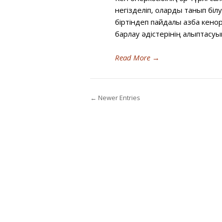
негізделіп, оларды танып білу
біртіндеп пайдалы қазба кен
барлау әдістерінің қалыптасуы
Read More
→
← Newer Entries