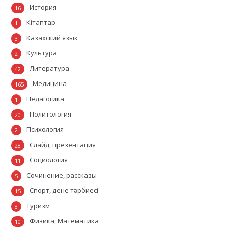
История
16
Кітаптар
1
Казахский язык
3
Культура
2
Литература
42
Медицина
165
Педагогика
1
Политология
20
Психология
2
Слайд, презентация
28
Социология
11
Сочинение, рассказы
5
Спорт, дене тәрбиесі
15
Туризм
8
Физика, Математика
10