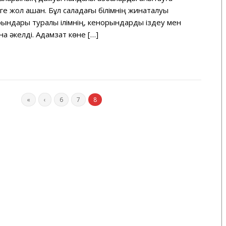
ге жол ашқан. Бұл саладағы білімнің жинақталуы
орындары туралы ілімнің, кенорындарды іздеу мен
на әкелді. Адамзат көне […]
«
‹
6
7
8