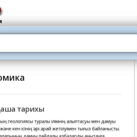
омика
сқаша тарихы
ң геологиясы туралы ілімнің қалыптасуы мен дамуы
және кен ісінің әрі қарай жетілуімен тығыз байланысты.
алаларының дамуы пайдалы қазбаларды анықтауға