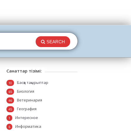
SEARCH
Санаттар тізімі:
Басқа тақырыптар
10
Биология
65
Ветеринария
46
География
45
Интересное
1
Информатика
6