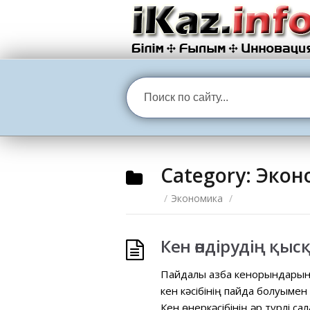
Category:
Экон
/
Экономика
/
Кен өндірудің қы
Пайдалы қазба кенорындарыны
кен кәсібінің пайда болуымен 
Кен өнеркәсібінің әр түрлі с