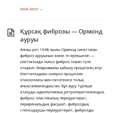
Read More
→
Құрсақ фиброзы — Ормонд
ауруы
Алғаш рет 1948 жылы Ормонд сипаттаған
фиброз ауруынын өзіне тән ерекшелігі —
клетчаткада тығыз фиброз тканін түзе
отырып, биарнамалы қабыну процесінің өтуі.
Клетчаткадағы склероз процесінін
этиологиясы мен патогенезі толық
анықталмағандықтан, бұл ауру түрліше
аталуда: идиопатиялық ретроперитонеалдық
фиброз, пластикалық периуретерит,
периренальдық фасциат, фиброздық
стеноздаушы периуретерит, фиброзды