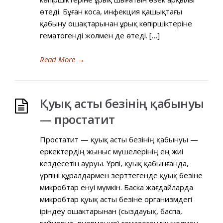
өтеді. Бұған коса, инфекция қашықтағы
қабыну ошақтарынан ұрық көпіршіктеріне
гематогенді жолмен де өтеді. […]
Read More
→
Қуық асты безінің қабынуы
— простатит
Простатит — қуық асты безінің қабынуы —
еркектердің жыныс мүшелерінің ең жиі
кездесетін ауруы. Үрпі, қуық қабынғанда,
үрпіні құралдармен зерттегенде қуық безіне
микробтар енуі мүмкін. Баска жағдайларда
микробтар қуық асты безіне организмдегі
іріндеу ошактарынан (сыздауық, баспа,