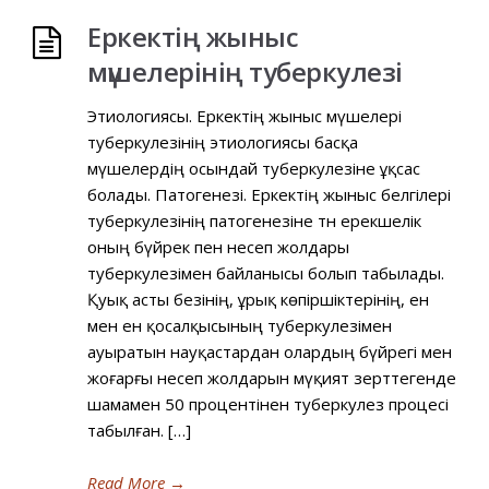
Еркектің жыныс
мүшелерінің туберкулезі
Этиологиясы. Еркектің жыныс мүшелері
туберкулезінің этиологиясы басқа
мүшелердің осындай туберкулезіне ұқсас
болады. Патогенезі. Еркектің жыныс белгілері
туберкулезінің патогенезіне тән ерекшелік
оның бүйрек пен несеп жолдары
туберкулезімен байланысы болып табылады.
Қуық асты безінің, ұрық көпіршіктерінің, ен
мен ен қосалқысының туберкулезімен
ауыратын науқастардан олардың бүйрегі мен
жоғарғы несеп жолдарын мүқият зерттегенде
шамамен 50 процентінен туберкулез процесі
табылған. […]
Read More
→