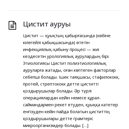
Цистит ауруы
Цистит — қуықтың қабырғасында (көбіне
кілегейлі қабықшасында) өтетін
инфекциялық-қабыну процесі — жиі
кездесетін урологиялық аурулардың бірі.
Этиологиясы Цистит полиэтиологиялық
ауруларға жатады, оған көптеген факторлар
себепші болады. Ішек таяқшасы, стафилококк,
протей, стрептококк әдетте циститті
қоздырушылар болады. Әр түрлі
операциялардан кейін немесе құрал-
саймандармен әрекет етуден, қуыққа катетер
енгізуден кейін пайда болатын циститтің
қоздырушылары әдетте грамтеріс
микроорганизмдер болады. […]