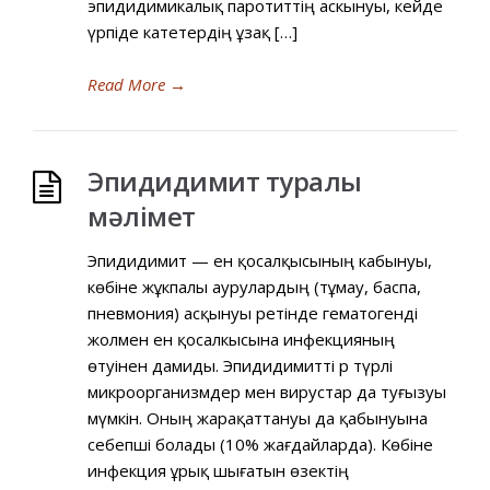
эпидидимикалық паротиттің аскынуы, кейде
үрпіде катетердің ұзақ […]
Read More
→
Эпидидимит туралы
мәлімет
Эпидидимит — ен қосалқысының кабынуы,
көбіне жұкпалы аурулардың (тұмау, баспа,
пневмония) асқынуы ретінде гематогенді
жолмен ен қосалкысына инфекцияның
өтуінен дамиды. Эпидидимитті әр түрлі
микроорганизмдер мен вирустар да туғызуы
мүмкін. Оның жарақаттануы да қабынуына
себепші болады (10% жағдайларда). Көбіне
инфекция ұрық шығатын өзектің