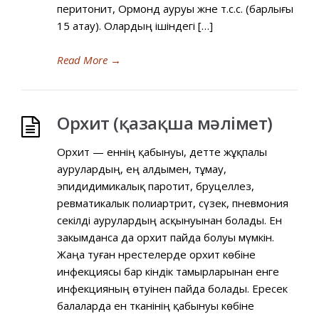
перитонит, Ормонд ауруы және т.с.с. (барлығы
15 атау). Олардың ішіндегі […]
Read More
→
Орхит (қазақша мәлімет)
Орхит — еннің қабынуы, әдетте жұқпалы
аурулардың, ең алдымен, тұмау,
эпидидимикалық паротит, бруцеллез,
ревматикалык полиартрит, сүзек, пневмония
секілді аурулардың асқынуынан болады. Ен
закымданса да орхит пайда болуы мүмкін.
Жаңа туған нәрестелерде орхит көбіне
инфекциясы бар кіндік тамырларынан енге
инфекцияның өтуінен пайда болады. Ересек
балаларда ен тканінің қабынуы көбіне