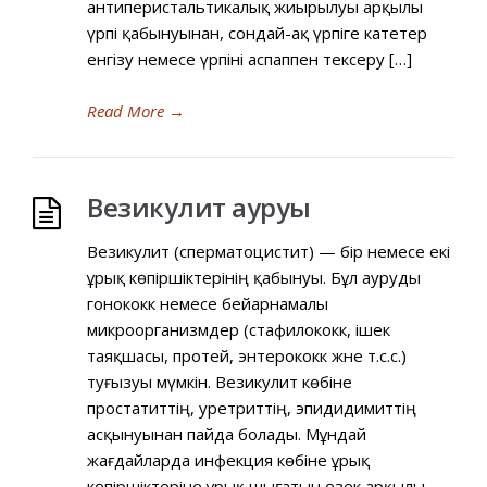
антиперистальтикалық жиырылуы арқылы
үрпі қабынуынан, сондай-ақ үрпіге катетер
енгізу немесе үрпіні аспаппен тексеру […]
Read More
→
Везикулит ауруы
Везикулит (сперматоцистит) — бір немесе екі
ұрық көпіршіктерінің қабынуы. Бұл ауруды
гонококк немесе бейарнамалы
микроорганизмдер (стафилококк, ішек
таяқшасы, протей, энтерококк және т.с.с.)
туғызуы мүмкін. Везикулит көбіне
простатиттің, уретриттің, эпидидимиттің
асқынуынан пайда болады. Мұндай
жағдайларда инфекция көбіне ұрық
көпіршіктеріне ұрық шығатын өзек арқылы