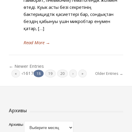
гайморит, пневмония) гематогендік жолмен
өтеді. Куык асты безі секретінің
бактерицидтік қасиеттері бар, сондықтан
бездің қабынуы үшін микробтар енумен
қатар, […]
Read More
→
← Newer Entries
‹1617
Older Entries →
«
18
19
20
›
»
Архивы
Архивы