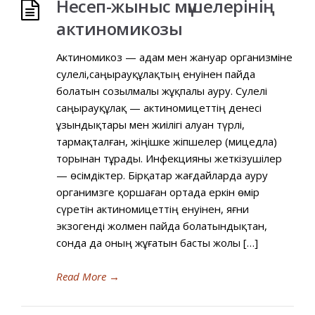
Несеп-жыныс мүшелерінің
актиномикозы
Актиномикоз — адам мен жануар организміне
сәулелі,саңырауқұлақтың енуінен пайда
болатын созылмалы жұқпалы ауру. Сәулелі
саңырауқұлақ — актиномицеттің денесі
ұзындықтары мен жиілігі алуан түрлі,
тармақталған, жіңішке жіпшелер (мицедла)
торынан тұрады. Инфекцияны жеткізушілер
— өсімдіктер. Бірқатар жағдайларда ауру
органимзге қоршаған ортада еркін өмір
сүретін актиномицеттің енуінен, яғни
экзогенді жолмен пайда болатындықтан,
сонда да оның жұғатын басты жолы […]
Read More
→