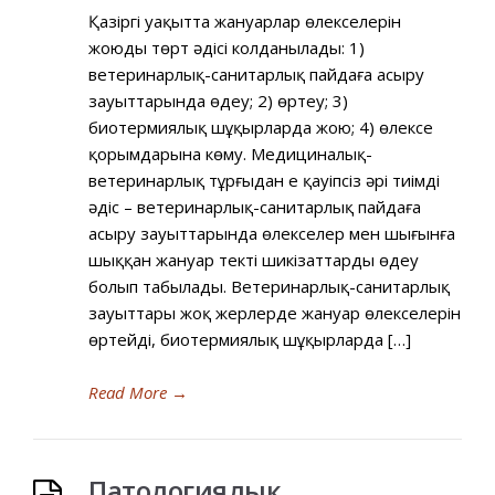
Қазіргі уақытта жануарлар өлекселерін
жоюдың төрт әдісі колданылады: 1)
ветеринарлық-санитарлық пайдаға асыру
зауыттарында өңдеу; 2) өртеу; 3)
биотермиялық шұңқырларда жою; 4) өлексе
қорымдарына көму. Медициналық-
ветеринарлық тұрғыдан ең қауіпсіз әpi тиімді
әдіс – ветеринарлық-санитарлық пайдаға
асыру зауыттарында өлекселер мен шығынға
шыққан жануар тeктi шикізаттарды өңдеу
болып табылады. Ветеринарлық-санитарлық
зауыттары жоқ жерлерде жануар өлекселерін
өртейді, биотермиялық шұңқырларда […]
Read More
→
Патологиялық