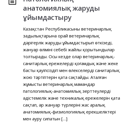
анатомиялық жаруды
ұйымдастыру
Казақстан Республикасының ветеринарлық
заңдылықтарына орай ветеринарлық
дәрігерлік жаруды ұйымдастырып өткізеді,
жануар өлімінің себебі жайлы қорытындылар
толтырады. Осы кезде олар ветеринарлық-
санитарлық ережелерді қоғамдық және жеке
бастың қауіпсіздігі мен өлекселерді санитарлық
жою тәртіптерін қатаң сақтайды. Аталған
жұмысты ветеринарлық мамандар
патологиялық-анатомиялық зерттеулердің
әдістемелік және техникалық ережелерін қатаң
сақтап, әр жануар түрлерінің жас аралық
анатомиялық-физиологиялық ерекшеліктері
мен ауру сипатын […]