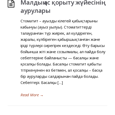
Малдың ас қорыту жүйесінің
аурулары
Стоматит – ауыздың кілегей қабықтарының
кабынуы (ауыз уылуы). Стоматиттердің
талауранған түр жиірек, ал күлдіреген,
жаралы, күлбіреген қабыршықтанған және
іріңді түрлері сирегірек кездеседі. Өту барысы
бойынша жіті және созылмалы, ал пайда болу
себептеріне байланысты — басалқы және
қосалқы болады. Басалқы стоматит қабыңтың
тітіркенуінен өз бетiмен, ал қосалқы – басқа
бір аурулардың салдарынан пайда болады.
Себептері. Басалқы […]
Read More
→