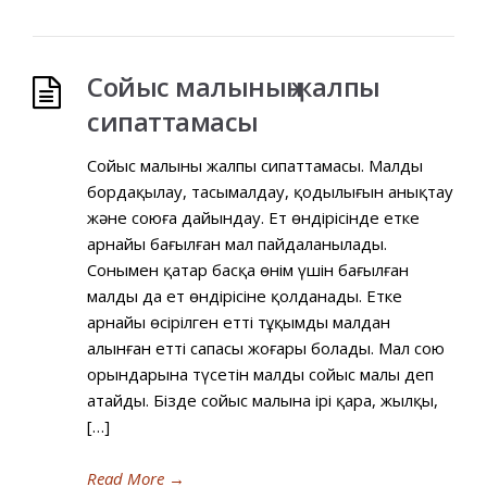
Сойыс малының жалпы
сипаттамасы
Сойыс малының жалпы сипаттамасы. Малды
бордақылау, тасымалдау, қоңдылығын анықтау
және союға дайындау. Ет өндірісінде етке
арнайы бағылған мал пайдаланылады.
Сонымен қатар басқа өнім үшін бағылған
малды да ет өндірісіне қолданады. Етке
арнайы өсірілген етті тұқымды малдан
алынған еттің сапасы жоғары болады. Мал сою
орындарына түсетін малды сойыс малы деп
атайды. Бізде сойыс малына ipi қара, жылқы,
[…]
Read More
→