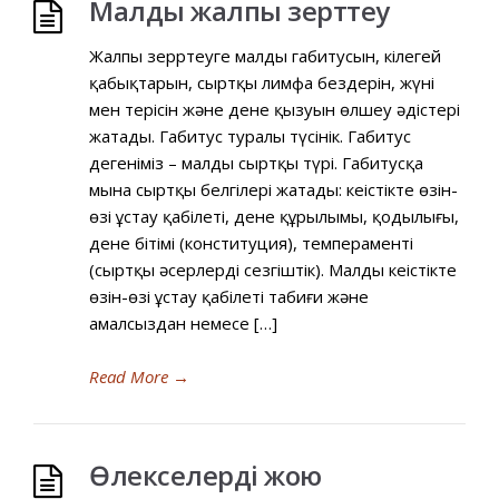
Малды жалпы зерттеу
Жалпы зерртеуге малдың габитусын, кілегей
қабықтарын, сыртқы лимфа бездерін, жүні
мен терісін және дене қызуын өлшеу әдістері
жатады. Габитус туралы түсінік. Габитус
дегеніміз – малдың сыртқы түрі. Габитусқа
мына сыртқы белгілері жатады: кеңістікте өзін-
өзі ұстау қабілеті, дене құрылымы, қоңдылығы,
дене бітімі (конституция), темпераменті
(сыртқы әсерлерді сезгіштік). Малдың кеңістікте
өзін-өзі ұстау қабілеті табиғи және
амалсыздан немесе […]
Read More
→
Өлекселерді жою