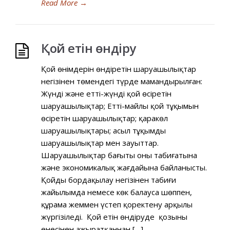
Read More
→
Қой eтін өндіpy
Қой өнімдерін өндіретін шаруашылықтар
негізінен төмендегі түрде мамандырылған:
Жүнді және етті-жүнді қой өcipeтін
шаруашылықтар; Етті-майлы қой тұқымын
өcipeтін шаруашылықтар; қаракөл
шаруашылықтары; асыл тұқымды
шаруашылықтар мен зауыттар.
Шаруашылықтар бағыты оның табиғатына
және экономикалық жағдайына байланысты.
Қойды бордақылау негізінен табиғи
жайылымда немесе көк балауса шөппен,
құрама жеммен үстеп қоректену арқылы
жүргізіледі. Қой eтін өндіруде қозыны
eнесінен ажыратқаннан […]