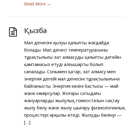
Read More
→
Қызба
Мал денесінің қызуы қалыпты жағдайда
болады. Мал денесі температурасының
тұрақтылығы зат алмасудың қалыпты деңгейін
қамтамасыз етудің алғышарты болып
саналады. Сонымен қатар, зат алмасу мен
энергия деңгейі мал денесінің тұрақтылығына
байланысты. Энергия көзінің бастысы — май
және көмірсулар. Жоғары сатыдағы
жануарлардың жылулық гомеостазын сақтау
жылу бөлу және жылу шығару физиологиялық
процестері арқылы өтеді. Жылудың бөлінуі —
[…]