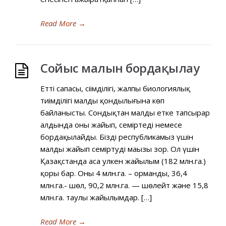
Read More
→
Сойыс малын бордақылау
Еттің сапасы, сіңімділігі, жалпы биологиялық
тиімділігі малдың қондылығына көп
байланысты. Сондықтан малды етке тапсырар
алдында оны жайып, семіртеді немесе
бордақылайды. Біздің республикамыз үшін
малды жайып семіртудің маңызы зор. Ол үшін
Қазақстанда аса улкен жайылым (182 млн.га.)
қоры бар. Оның 4 млн.га. – орманды, 36,4
млн.га.- шөл, 90,2 млн.га. — шөлейт және 15,8
млн.га. таулы жайылымдар. […]
Read More
→