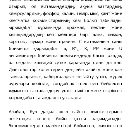
отырып, ол витаминдердің, ақуыз заттардың,
көмірсулардың, фосфор, калий, темір, мыс, қант және
клетчатка қосылыстарының көзі болып табылады.
Қырыққабат құрамында крахмал, пектин және
қышқылдардың көп мөлшері бар: алма, лимон,
кәріптас, фумар және щавель. С витаминінің саны
бойынша қырыққабат а, B1;, K, PP және U
витаминдері бойынша апельсиндерді басып озады,
ал ондағы кальций сүтке қарағанда одан да көп.
Диетологтар холестерин деңгейін азайту және қан
тамырларының қабырғаларын нығайту үшін, жүрек
аурулары кезінде, сондай-ақ ішек пен бүйректің
жұмысын ынталандыру үшін шикі немесе пісірілген
қырыққабат тағамдарын ұсынады.
Алайда, бұл дақыл жыл сайын зиянкестермен
вегетация кезеңі бойы қатты зақымданады.
Экономистердің мәліметтері бойынша, зиянкестер