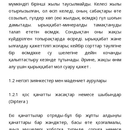
мүмкіндігі бірінші жылы таусылмайды. Келесі жылы
отырғызылған, ол өсіп келеді, оның сабақтары өте
созылып, гүлдер көп (екі жылдық өсімдік) гүл шоғын
дамытады. Қырыққабат-минералды тамақтануды
талап ететін өсімдік. Сондықтан оны жақсы
күйдірілген топырақтарда өсіреді. Қырыққабат және
ылғалдау қажеттілігі жоғары; кейбір сорттар тәулігіне
бір өсімдікке су шелегіне дейін кочанды
қалыптастыру кезінде тұтынады. Әрине, жақсы өнім
алу үшін қырыққабат мол суару қажет .
1.2 негізгі зиянкестер мен мәдениет аурулары
1.2.1 қос қанатты жасақтар немесе шыбындар
(Diptera )
Екі қанаттылар отряды-бұл бір жұпты алдыңғы
қанаттары бар жәндіктер, басы өте қозғалмалы,
ауыз мүшелері хоботка түрінде, соруға немесе