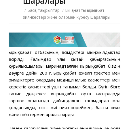
шаралары
/
Басқа тақырыптар
/
Екі қанатты қырыққабат
зиянкестері және олармен күресу шаралары
Қырыққабат отбасының өсімдіктері мыңжылдықтар
өсірілді. Ғалымдар Ұлы қытай қабырғасының
құрылысшылары маринадталған қырыққабат біздің
дәуірге дейін 200 г. Қырыққабат ежелгі гректер мен
римдіктерге олардың медициналық қасиеттері мен
қоректік қасиеттері үшін танымал болды. Бүгін бізге
таныс дөңгелек қырыққабат орта ғасырларда
горшок ошағында дайындалған тағамдарда мол
қолданылды, оны жиі пияз-пореймен, басты пияз
және шөптермен араластырды.
Төмен калориялық және жоғары өнімділікке ие бола