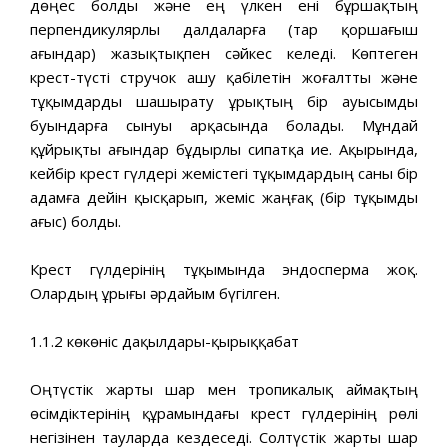
дөңес болды және ең үлкен ені бұршақтың
перпендикулярлы далдаларға (тар қоршағыш
ағындар) жазықтықпен сәйкес келеді. Көптеген
крест-түсті стручок ашу қабілетін жоғалтты және
тұқымдарды шашырату ұрықтың бір ауысымды
буындарға сынуы арқасында болады. Мұндай
құйрықты ағындар бұдырлы сипатқа ие. Ақырында,
кейбір крест гүлдері жемістегі тұқымдардың саны бір
адамға дейін қысқарып, жеміс жаңғақ (бір тұқымды
ағыс) болды.
Крест гүлдерінің тұқымында эндосперма жоқ.
Олардың ұрығы әрдайым бүгілген.
1.1.2 көкөніс дақылдары-қырыққабат
Оңтүстік жарты шар мен тропикалық аймақтың
өсімдіктерінің құрамындағы крест гүлдерінің рөлі
негізінен тауларда кездеседі. Солтүстік жарты шар