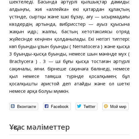
шектеледі. Басында әртүрлі қылшықтар дамиды:
алдыңғы, жиі «аллейка» екі қатардан құлақтың
үстінде, сыртқы және ішкі бұзау, ағу — ысырмадағы
көздердің артында, вибрисстер — ауыз қуысына
жақын идр.; жалпы, бастың хетотаксиясы отряд
жүйесінде кеңінен қолданылады. Екі негізгі типтері:
көп буынды-ұзын буынды ( Nernatocera ) және қысқа
3 буынды-қысқа буынды, немесе шын мәнінде мух (
Brachycera ) . 3 — ші бұғы қысқа тостаған әртүрлі
сақиналы, яғни. бірнеше сақинаға бөлінеді, немесе
қыл немесе таяқша түрінде қосалқымен; бұл
қосалқышты аристой деп атайды және ол шеткі
немесе арқа болуы мүмкін.
Вконтакте
Facebook
Twitter
Мой мир
Ұқсас мәліметтер