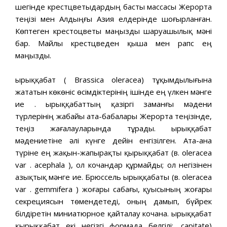
шегінде крестцветыдардың басты массасы Жерорта
теңізі мен Алдыңғы Азия елдерінде шоғырланған.
Көптеген крестоцветы маңызды шаруашылық мәні
бар. Майлы крестцведен қыша мен рапс ең
маңызды.
Қырыққабат ( Brassica oleracea) тұқымдылығына
жататын көкөніс өсімдіктерінің ішінде ең үлкен мәнге
ие . Қырыққабаттың қазіргі заманғы мәдени
түрлерінің жабайы ата-бабалары Жерорта теңізінде,
теңіз жағалауларында тұрады. Қырыққабат
мәдениетіне әлі күнге дейін енгізілген. Ата-ана
түріне ең жақын-жапырақты қырыққабат (в. oleracea
var . acephala ), ол кочандар құрмайды; ол негізінен
азықтық мәнге ие. Брюссель Қырыққабаты (в. oleracea
var . gemmifera ) жоғары сабағы, қуысының жоғары
секрециясын төмендетеді, оның дамып, бүйрек
білдіретін миниатюрное қайталау кочана. Қырыққабат
қырыққабат екі негізгі формада белгілі:. capitate)