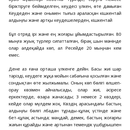
біріктіруге бейімделген, кеудесі үлкен, өте дамыған
Кеудеден және онымен тығыз араласқан кішкентай
алдыңғы және артқы кеудешелерден, кішкентай
Бұл отряд ірі және ең жоғары ұйымдастырылған. 80
мыңға жуық түрлер сипатталған, бірақ шын мәнінде
олар әлдеқайда көп, ал Ресейде 20 мыңнан кем
емес.
Дене аз ғана орташа үлкенге дейін. Басы жиі шар
тәрізді, кеудеге жұқа мойын сабағына қосылған және
сондықтан өте жылжымалы. Оның көп бөлігі өлшеп-
орау көзімен айналысады, олар жиі, әсіресе
еркектерде, өзара жанасады; 3 немесе 2 көздері,
кейде олар мүлдем жоқ. Көздің арасындағы бастың
алдыңғы бөлігі лбадан тұрады-құлақ үстінде және
бет-құлақ астында; маңдай, демек, бастың жоғарғы
жағын құрайды және артынан темендік үшбұрышпен