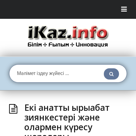
Екі қанатты қырыққабат
зиянкестері және
олармен күресу