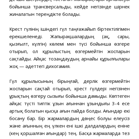
бойынша трансверсальды, кейде негізінде шірнек
жиналатын тереңдікте болады.
Крест гүлінің ішіндегі гүл таңғажайып біртектілігімен
ерекшеленеді. Жапырақшалардың (ақ, сары,
қызғылт, күлгін) көлемі мен түсі бойынша өзгере
отырып, ол құрылыстың өзгермейтін жоспарын
сақтайды. Айқас тозаңдаудың арнайы құрылғылары
жоқ — әдеттегі дихогамия.
Гүл құрылысының бірыңғай, дерлік өзгермейтін
жоспарын сақтай отырып, крест гүлдері негізінен
ұрықтың өзгеру сызығы бойынша дамыды. Көптеген
айқас түсті типтік ұзын ағыннан ұзындығы 3-4 есе
артық болатын қысқа ағын пайда болды. Ағындар екі
босану бар. Бір жармалардың дөңес болуы елеусіз
және ағынның ең үлкен ені ішкі далдалардың еніне
(кең қоршалған ағындар) тең. Басқа жармаларда тез