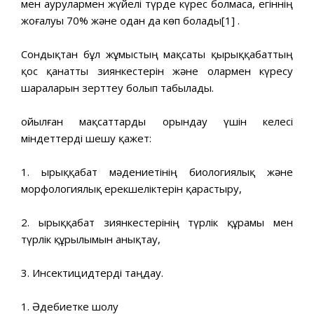
мен аурулармен жүйелі түрде күрес болмаса, егіннің
жоғалуы 70% және одан да көп болады[1] .
Сондықтан бұл жұмыстың мақсаты қырыққабаттың
қос қанатты зиянкестерін және олармен күресу
шараларын зерттеу болып табылады.
Қойылған мақсаттарды орындау үшін келесі
міндеттерді шешу қажет:
1. Қырыққабат мәдениетінің биологиялық және
морфологиялық ерекшеліктерін қарастыру,
2. Қырыққабат зиянкестерінің түрлік құрамы мен
түрлік құрылымын анықтау,
3. Инсектицидтерді таңдау.
1. Әдебиетке шолу