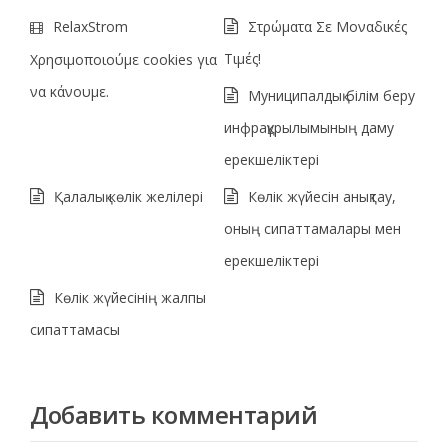
RelaxStrom
Στρώματα Σε Μοναδικές
Τιμές!
Χρησιμοποιούμε cookies για
να κάνουμε.
Муниципалдық білім беру
инфрақұрылымының даму
ерекшеліктері
Қалалық көлік желілері
Көлік жүйесін анықтау,
оның сипаттамалары мен
ерекшеліктері
Көлік жүйесінің жалпы
сипаттамасы
Добавить комментарий