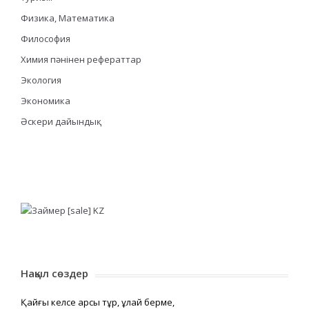
Физика, Математика
Философия
Химия пәнінен рефераттар
Экология
Экономика
Әскери дайындық
Нақыл сөздер
Қайғы келсе қарсы тұр, құлай берме,