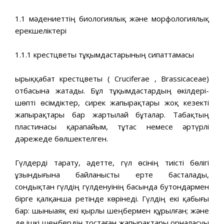
1.1 мәдениеттің биологиялық және морфологиялық
ерекшеліктері
1.1.1 крестцветы тұқымдастарының сипаттамасы
Қырыққабат крестцветы ( Cruciferae , Brassicaceae)
отбасына жатады. Бұл тұқымдастардың өкілдері-
шөпті өсімдіктер, сирек жапырақтары жоқ кезекті
жапырақтары бар жартылай бұталар. Табақтың
пластинасы қарапайым, тұтас немесе әртүрлі
дәрежеде бөлшектелген.
Гүлдерді тарату, әдетте, гүл өсінің тиісті бөлігі
ұзындығына байланысты ерте басталады,
сондықтан гүлдің гүлденуінің басында бутондармен
бірге қалқанша ретінде көрінеді. Гүлдің екі қабығы
бар: шыныаяқ екі қырлы шеңбермен құрылған; және
де ішкі шеңбердің тостаған жапырақтары орналасуы