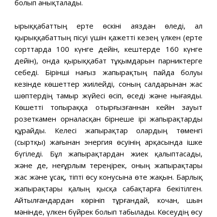
болып анықталады.
Қырыққабаттың ерте өскіні аяздан өледі, ал
қырыққабаттың пісуі үшін қажетті кезең үлкен (ерте
сорттарда 100 күнге дейін, кештерде 160 күнге
дейін), онда қырыққабат тұқымдарын парниктерге
себеді. Бірінші нағыз жапырақтың пайда болуы
кезінде көшеттер жиілейді, соның салдарынан жас
шөптердің тамыр жүйесі өсіп, өседі және нығаяды.
Көшетті топыраққа отырғызғаннан кейін зауыт
розеткамен орналасқан бірнеше ірі жапырақтарды
құрайды. Келесі жапырақтар олардың төменгі
(сыртқы) жағынан энергия өсуінің арқасында ішке
бүгіледі. Бұл жапырақтардан жиек қалыптасады,
және де, неғұрлым тереңірек, оның жапырақтары
жас және ұсақ, тіпті өсу конусына өте жақын. Барлық
жапырақтары қалың қысқа сабақтарға бекітілген.
Айтылғандардан көрініп тұрғандай, кочан, шын
мәнінде, үлкен бүйрек болып табылады. Көсеудің өсу