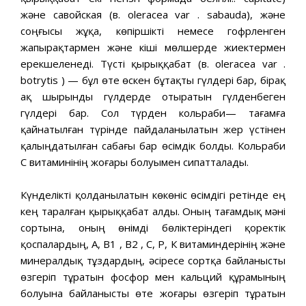
және савойская (в. oleracea var . sabauda), және
соңғысы жұқа, көпіршікті немесе гофрленген
жапырақтармен және кіші мөлшерде жиектермен
ерекшеленеді. Түсті қырыққабат (в. oleracea var .
botrytis ) — бұл өте өскен бұтақты гүлдері бар, бірақ
ақ шырынды гүлдерде отыратын гүлденбеген
гүлдері бар. Сол түрден кольраби— тағамға
қайнатылған түрінде пайдаланылатын жер үстінен
қалыңдатылған сабағы бар өсімдік болды. Кольраби
С витаминінің жоғары болуымен сипатталады.
Күнделікті қолданылатын көкөніс өсімдігі ретінде ең
кең таралған қырыққабат алды. Оның тағамдық мәні
сортына, оның өнімді бөліктеріндегі қоректік
қоспалардың, А, В1 , В2 , С, Р, К витаминдерінің және
минералдық тұздардың, әсіресе сортқа байланысты
өзгеріп тұратын фосфор мен кальций құрамының
болуына байланысты өте жоғары өзгеріп тұратын