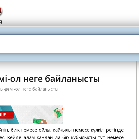
мі-ол неге байланысты
ық дәмі-ол неге байланысты
йтін, биік немесе ойлы, қайғылы немесе күлкілі ретінде
ес. Кейде адам қандай да бір құбылыстың тут немесе