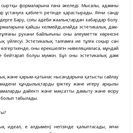
ің сыртқы формаларына ғана әкеледі. Мысалы, адамның
ді ұстануға қабілеті ретінде қарастырады. Яғни сәнді
ьдерге Бару, соңғы әдеби жаңалықтардан хабардар болу.
ң формаларына қайшы келмейді,алайда эстетикалық дәм-
ұлғаның рухани байлығының оның әлеуметтік көрінісінің
қ үйлесуі. Эстетикалық талғамға ие тұлға соқыр сән
 өзгерткенде, оның ерекшелігін нивеляцияласа, мұндай
е бейтарап болуы мүмкін. Бұл оның эстетикалық дәмі
лық және қарым-қатынас нысандарына қатысты сайлау
р мәдени құндылықтарды іріктеу және игеру арқылы
тамаларды дәйекті және мақсатты дамыту және өсіру
м болып табылады.
ты?
ық идеал, ең алдымен) негізінде қалыптасады, яғни