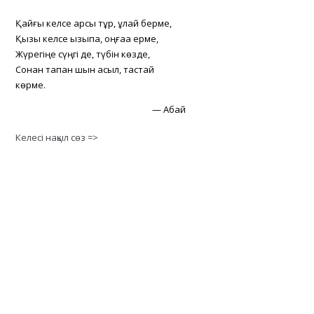
Қайғы келсе қарсы тұр, құлай берме,
Қызық келсе қызықпа, оңғаққа ерме,
Жүрегіңе сүңгі де, түбін көзде,
Сонан тапқан шын асыл, тастай
көрме.
—
Абай
Келесі нақыл сөз =>