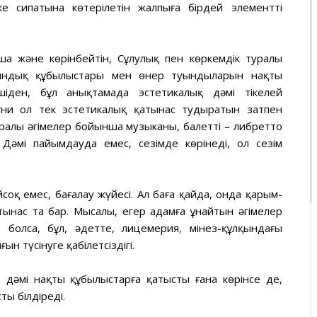
ке сипатына көтерілетін жалпыға бірдей элементті
а және көрінбейтін, Сұлулық пен көркемдік туралы
 шындық құбылыстары мен өнер туындыларын нақты
ншіден, бұл анықтамада эстетикалық дәмі тікелей
ғни ол тек эстетикалық қатынас тудыратын затпен
ралы әңгімелер бойынша музыканы, балетті – либретто
Дәмі пайымдауда емес, сезімде көрінеді, ол сезім
соқ емес, бағалау жүйесі. Ал баға қайда, онда қарым-
ынас та бар. Мысалы, егер адамға ұнайтын әңгімелер
болса, бұл, әдетте, лицемерия, мінез-құлқындағы
н түсінуге қабілетсіздігі.
, дәмі нақты құбылыстарға қатысты ғана көрінсе де,
ты білдіреді.