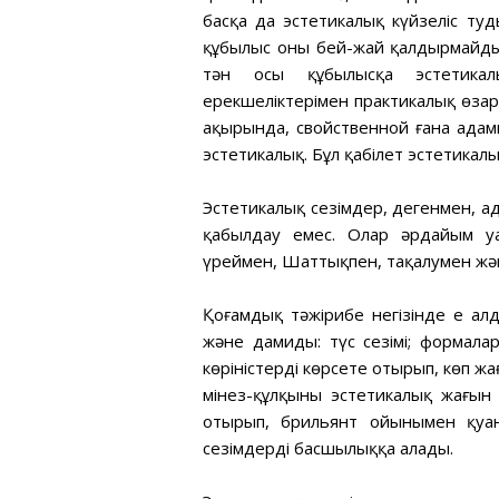
басқа да эстетикалық күйзеліс ту
құбылыс оны бей-жай қалдырмайды.
тән осы құбылысқа эстетикалы
ерекшеліктерімен практикалық өзар
ақырында, свойственной ғана адамны
эстетикалық. Бұл қабілет эстетикалы
Эстетикалық сезімдер, дегенмен, ад
қабылдау емес. Олар әрдайым уа
үреймен, Шаттықпен, таңқалумен жән
Қоғамдық тәжірибе негізінде ең а
және дамиды: түс сезімі; формалар
көріністерді көрсете отырып, көп ж
мінез-құлқының эстетикалық жағын 
отырып, брильянт ойынымен қуан
сезімдерді басшылыққа алады.