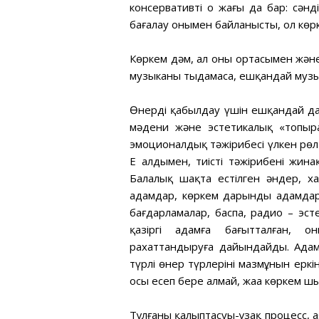
консервативті оң жағы да бар: сә
бағалау онымен байланысты, ол көр
Көркем дәм, ал оның ортасымен жән
музыканы тыңдамаса, ешқандай муз
Өнерді қабылдау үшін ешқандай да
мәдени және эстетикалық «топырақ
эмоционалдық тәжірибесі үлкен рөл
Ең алдымен, тиісті тәжірибені жина
Балалық шақта естілген әндер, 
адамдар, көркем дарынды адамдарды
бағдарламалар, баспа, радио – эсте
қазіргі адамға бағытталған, 
рахаттандыруға дайындайды. Адам п
түрлі өнер түрлерінің мазмұнын еркі
осы есеп бере алмай, жаңа көркем 
Тұлғаның қалыптасуы-ұзақ процесс, 