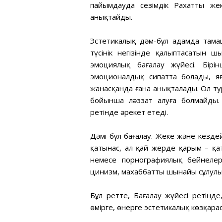
пайымдауда сезімдік Рахаттың же
анықтайды.
Эстетикалық дәм-бұл адамда тамаш
түсінік негізінде қалыптасатын
эмоциялық бағалау жүйесі. Бірі
эмоционалдық сипатта болады, я
жанасқанда ғана анықталады. Ол ту
бойынша ләззат алуға болмайды. 
ретінде әрекет етеді.
Дәмі-бұл бағалау. Жеке және кездей
қатынас, ал қай жерде қарым – қат
немесе порнографиялық бейнелер 
цинизм, махаббаттың шынайы сұлулығы
Бұл ретте, Бағалау жүйесі ретінде
өмірге, өнерге эстетикалық көзқарас