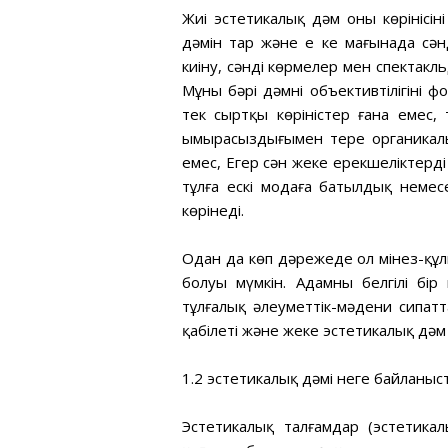
Жиі эстетикалық дәм оның көрінісін
дәмін тар және ең кең мағынада сән
киіну, сәнді көрмелер мен спектакл
Мұның бәрі дәмнің объективтілігіні
тек сыртқы көріністер ғана емес, т
ымырасыздығымен терең органикалы
емес, Егер сән жеке ерекшеліктерді
тұлға ескі модаға батылдық немес
көрінеді.
Одан да көп дәрежеде ол мінез-құ
болуы мүмкін. Адамның белгілі бі
тұлғалық әлеуметтік-мәдени сипат
қабілеті және жеке эстетикалық дә
1.2 эстетикалық дәмі неге байланыс
Эстетикалық талғамдар (эстетикал