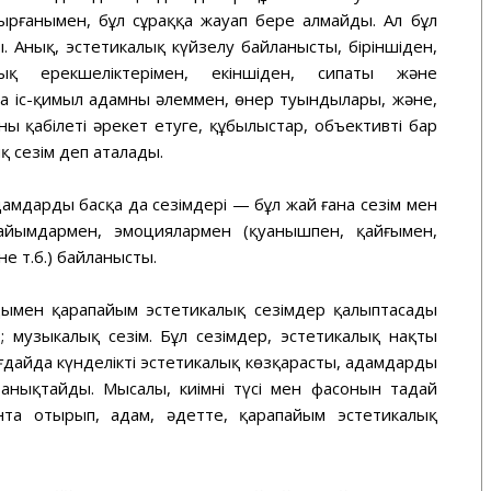
дырғанымен, бұл сұраққа жауап бере алмайды. Ал бұл
 Анық, эстетикалық күйзелу байланысты, біріншіден,
қ ерекшеліктерімен, екіншіден, сипаты және
а іс-қимыл адамның әлеммен, өнер туындылары, және,
ң қабілеті әрекет етуге, құбылыстар, объективті бар
қ сезім деп аталады.
амдардың басқа да сезімдері — бұл жай ғана сезім мен
йымдармен, эмоциялармен (қуанышпен, қайғымен,
е т.б.) байланысты.
лдымен қарапайым эстетикалық сезімдер қалыптасады
; музыкалық сезім. Бұл сезімдер, эстетикалық нақты
ағдайда күнделікті эстетикалық көзқарасты, адамдардың
анықтайды. Мысалы, киімнің түсі мен фасонын таңдай
та отырып, адам, әдетте, қарапайым эстетикалық