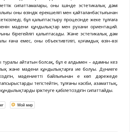
уметтік сипаттамалары, оның ішінде эстетикалық дәмі
ылығы оның өзіндік ерекшелігі мен қайталанбастығынан
ткізіледі, бұл қалыптастыру процесінде жеке тұлғаға
кешенін мәдени құндылықтар мен рухани ориентаций.
ының бірегейлігі қалыптасады. Және эстетикалық дәм
лы ғана емес, оның объективтілігі, қоғамдық өзін-өзі
 туралы айтатын болсақ, бұл ең алдымен – адамның кез
алық және мәдени құндылықтарға ие болуы. Дүниеге
сіздігін, мәдениеттің байлығынан ең көп дәрежеде
псырыстарды тегістейтін, тұлғаның кәсіби, азаматтық,
 құндылықтарды іріктеуге қабілетсіздігін сипаттайды.
er
Мой мир