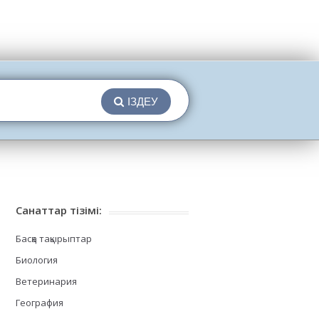
ІЗДЕУ
Санаттар тізімі:
Басқа тақырыптар
Биология
Ветеринария
География