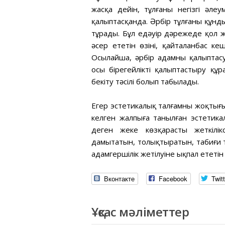
жасқа дейін, тұлғаның негізгі әле
қалыптасқанда. Әрбір тұлғаның құнд
тұрады. Бұл едәуір дәрежеде қол же
әсер ететін өзінің, қайталанбас 
Осылайша, әрбір адамның қалыптасу
осы бірегейлікті қалыптастыру құра
бекіту тәсілі болып табылады.
Егер эстетикалық талғамның жоқтығы
келген жалпыға танылған эстетик
деген жеке көзқарастың жеткілік
дамытатын, толықтыратын, табиғи та
адамгершілік жетілуіне ықпал ететін
Вконтакте
Facebook
Twitt
Ұқсас мәліметтер