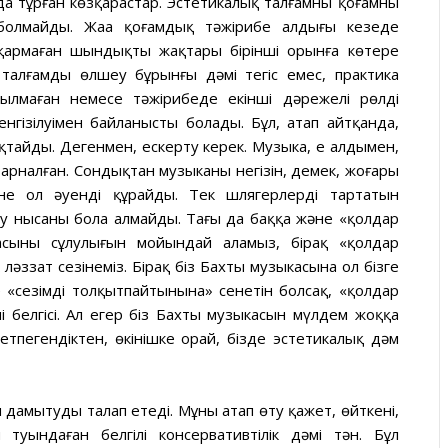
а тұрған көзқарастар. Эстетикалық талғамның қоғамның
болмайды. Жаңа қоғамдық тәжірибе алдыңғы кезеңде
қармаған шындықтың жақтары бірінші орынға көтере
талғамды өлшеу бұрынғы дәмі тегіс емес, практика
ылмаған немесе тәжірибеде екінші дәрежелі рөлді
енгізілуімен байланысты болады. Бұл, атап айтқанда,
тайды. Дегенмен, ескерту керек. Музыка, ең алдымен,
 арналған. Сондықтан музыканың негізін, демек, жоғары
е ол әуенді құрайды. Тек шлягерлерді тартатын
еу нысаны бола алмайды. Тағы да баққа және «қолдар
асының сұлулығын мойындай аламыз, бірақ «қолдар
әззат сезінеміз. Бірақ біз Бахтың музыкасына ол бізге
е «сезімді толқытпайтынына» сенетін болсақ, «қолдар
 белгісі. Ал егер біз Бахтың музыкасын мүлдем жоққа
 етпегендіктен, өкінішке орай, бізде эстетикалық дәм
 дамытуды талап етеді. Мұны атап өту қажет, өйткені,
 туындаған белгілі консервативтілік дәмі тән. Бұл