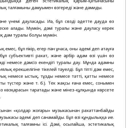
шындыққа деген эстетикалық қарым-қатынасының
алық талғамының дамуымен өзгереді және дамиды.
әне үнемі дауласады. Иә, бұл сөзді әдетте дауда өз
еске алады. Мүмкін, дәмі туралы және дауласу керек
ық дәм туралы болуы мүмкін.
 емес, бұл пікір, егер пән ұнаса, оны әдемі деп атауға
бұл субъективті рахат, және әрбір адам өзі үшін өз
ді немесе дәмсіз екендігі туралы дау. Мұнда адамның
ялық ерекшелігіне тікелей тәуелді. Бұл тіпті дәм емес,
уық немесе ыстық, тұзды немесе тәтті, қатты немесе
 түстер және т. б.). Тек жақсы ғана емес, сонымен
өз көзқарасын таратады және мінез-құлқында көрсете
.
асынан «қолдар жоғары» музыкасынан рахаттанбайды
 музыкасы әдемі деп санамайды. Бұл өзі құндылыққа ие.
тикалық талғамның ісі. Дәмі, осылайша, эстетикалық