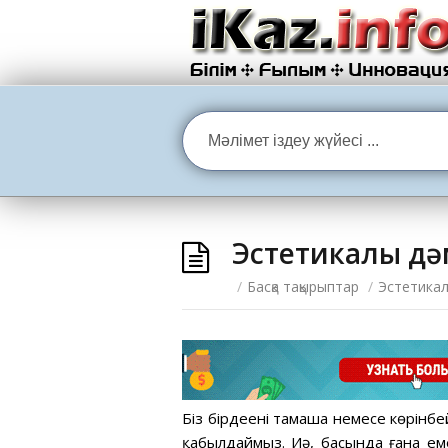
Эстетикалық дә
/
Басқа тақырыптар
/
Эстетикал
Біз бірдеңені тамаша немесе көрінбе
қабылдаймыз. Иә, басында ғана ем