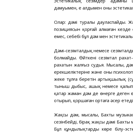
Эстетикалық сезімдер адамның 
дамуымен, ең алдымен оның эстетик
Олар: дәмі туралы дауласпайды. Ж
позициясын қорғай алмаған кезде 
емес, себебі бұл дәм мен эстетикал
Дәмі-сезімталдық немесе сезімталдық
болмайды. Өйткені сезімтал рахат-
рахатын жалғыз судья. Мысалы, дәм
ерекшеліктеріне және оның психологи
жеке тұлға беретін артықшылық (с
тыныш дыбыс, ашық немесе қалыпты
қатар жаман дәм де өнерге деген 
отырып, қоршаған ортаға әсер етеді
Жақсы дәм, мысалы, Бахтың музык
сезінбейді, бірақ жақсы дәмі Бахтың
Бұл құндылықтарды көре білу-эсте