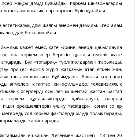
нді әсер жақсы дәмді бұзбайды. Көркем шығармаларды
кем шығармашылық шарттарының бірін құрайды.
е эстетикалық дәмі жалпы өнермен дамиды. Егер адам
ыкалық дәм бола алмайды.
йындық қажет емес, қате. Әрине, өнерді қабылдауда
», жаңа көркем әсер беретін тұлғаның өмірлік және
 атқарады. Бұл «топырақ» түрлі жолдармен жарылады.
қтау процесі еріксіз жүріп жатқанын атап өткен жөн.
халық шығармашылығы бұйымдары, баланы қоршаған
ң әңгімелері, кітаптар, кинофильмдер, телевизиялық
тикалық әсерлердің осы легі кішкентай жастан бастап
оны көркем құндылықтарды қабылдауға, оларды
ішін ерекшеліктерін ұғыну тәсілдерін, сонан соң әр
н меңгереді, сол көркем фактілерді білуді толықтырады,
шығармаларды салыстырады.
аяқталмайды ешқашан. Дегенмен, жас шегі – 13-тен 20