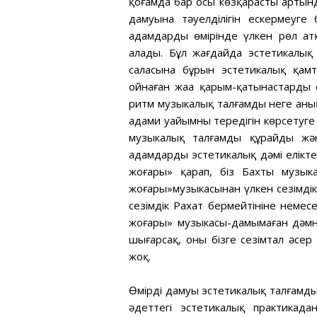
қоғамда бар осы көзқарастың артынд
дамуына тәуелділігін ескермеуге 
адамдардың өмірінде үлкен рөл ат
алады. Бұл жағдайда эстетикалық 
саласына бұрын эстетикалық қамт
ойнаған жаңа қарым-қатынастардың 
ритм музыкалық талғамды неге анық
адами уайымның тереңдігін көрсетуге
музыкалық талғамды құрайды жән
адамдардың эстетикалық дәмі елікт
жоғары» қарап, біз Бахтың музык
жоғары»музыкасынан үлкен сезімдік л
сезімдік Рахат бермейтініне немес
жоғары» музыкасы-дамымаған дәмнің
шығарсақ, оның бізге сезімтал әсер
жоқ.
Өмірдің дамуы эстетикалық талғамды
әдеттегі эстетикалық практикадан