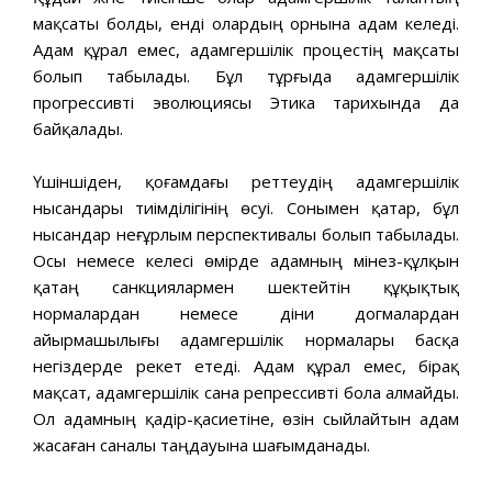
мақсаты болды, енді олардың орнына адам келеді.
Адам құрал емес, адамгершілік процестің мақсаты
болып табылады. Бұл тұрғыда адамгершілік
прогрессивті эволюциясы Этика тарихында да
байқалады.
Үшіншіден, қоғамдағы реттеудің адамгершілік
нысандары тиімділігінің өсуі. Сонымен қатар, бұл
нысандар неғұрлым перспективалы болып табылады.
Осы немесе келесі өмірде адамның мінез-құлқын
қатаң санкциялармен шектейтін құқықтық
нормалардан немесе діни догмалардан
айырмашылығы адамгершілік нормалары басқа
негіздерде әрекет етеді. Адам құрал емес, бірақ
мақсат, адамгершілік сана репрессивті бола алмайды.
Ол адамның қадір-қасиетіне, өзін сыйлайтын адам
жасаған саналы таңдауына шағымданады.