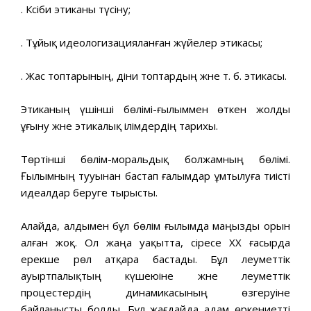
. Кәсіби этиканы түсіну;
. Тұйық идеологизацияланған жүйелер этикасы;
. Жас топтарының, діни топтардың және т. б. этикасы.
Этиканың үшінші бөлімі-ғылыммен өткен жолды
ұғыну және этикалық ілімдердің тарихы.
Төртінші бөлім-моральдық болжамның бөлімі.
Ғылымның тууынан бастап ғалымдар ұмтылуға тиісті
идеалдар беруге тырысты.
Алайда, алдымен бұл бөлім ғылымда маңызды орын
алған жоқ. Ол жаңа уақытта, әсіресе ХХ ғасырда
ерекше рөл атқара бастады. Бұл әлеуметтік
ауыртпалықтың күшеюіне және әлеуметтік
процестердің динамикасының өзгеруіне
байланысты болды. Бұл жағдайда адам өркениетті