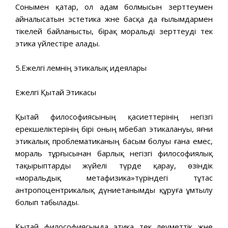
Сонымен қатар, ол адам болмысын зерттеумен
айналысатын эстетика және басқа да ғылымдармен
тікелей байланысты, бірақ моральді зерттеуді тек
этика үйлестіре алады.
5.Ежелгі әлемнің этикалық идеялары
Ежелгі Қытай Этикасы
Қытай философиясының қасиеттерінің негізгі
ерекшеліктерінің бірі оның әмбебап этикалануы, яғни
этикалық проблематиканың басым болуы ғана емес,
мораль тұрғысынан барлық негізгі философиялық
тақырыптарды жүйелі түрде қарау, өзіндік
«моральдық метафизика»түріндегі тұтас
антропоцентрикалық дүниетанымды құруға ұмтылу
болып табылады.
Қытай философиясында этика тек әлеуметтік және