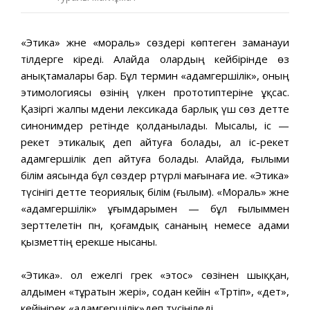
«Этика» және «мораль» сөздері көптеген заманауи
тілдерге кіреді. Алайда олардың кейбірінде өз
анықтамалары бар. Бұл термин «адамгершілік», оның
этимологиясы өзінің үлкен прототиптеріне ұқсас.
Қазіргі жалпы мәдени лексикада барлық үш сөз әдетте
синонимдер ретінде қолданылады. Мысалы, іс —
әрекет этикалық деп айтуға болады, ал іс-әрекет
адамгершілік деп айтуға болады. Алайда, ғылыми
білім аясында бұл сөздер әртүрлі мағынаға ие. «Этика»
түсінігі әдетте теориялық білім (ғылым). «Мораль» және
«адамгершілік» ұғымдарымен — бұл ғылыммен
зерттелетін пән, қоғамдық сананың немесе адами
қызметтің ерекше нысаны.
«Этика». ол ежелгі грек «этос» сөзінен шыққан,
алдымен «тұратын жері», содан кейін «Тәртіп», «әдет»,
кейінірек «адамгершілік»деп түсініледі.