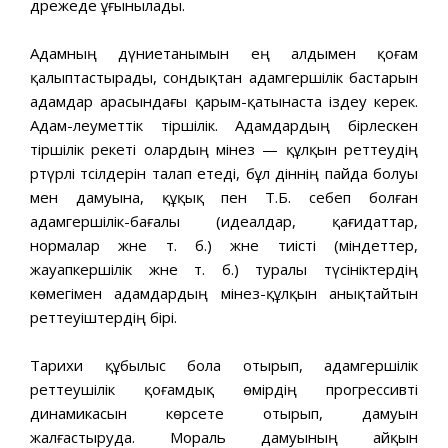
дәрежеде ұғынылады.
Адамның дүниетанымын ең алдымен қоғам
қалыптастырады, сондықтан адамгершілік бастарын
адамдар арасындағы қарым-қатынаста іздеу керек.
Адам-әлеуметтік тіршілік. Адамдардың бірлескен
тіршілік әрекеті олардың мінез — құлқын реттеудің
әртүрлі тәсілдерін талап етеді, бұл діннің пайда болуы
мен дамуына, құқық пен Т.Б. себеп болған
адамгершілік-бағалы (идеалдар, қағидаттар,
нормалар және т. б.) және тиісті (міндеттер,
жауапкершілік және т. б.) туралы түсініктердің
көмегімен адамдардың мінез-құлқын анықтайтын
реттеуіштердің бірі.
Тарихи құбылыс бола отырып, адамгершілік
реттеушілік қоғамдық өмірдің прогрессивті
динамикасын көрсете отырып, дамуын
жалғастыруда. Мораль дамуының айқын