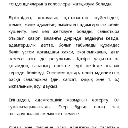
тенденцияларына келесілерді жатқызуға болады.
Біріншіден, қоғамдық қатынастар жүйесіндегі,
демек, жеке адамның өміріндегі адамгершілік рөлін
күшейту. Бұл көз жеткізуге болады, салыстыра
отырып қазіргі заманғы дәуірінде алдыңғы кезде,
адамгершілік, әдетте, болып табылады құрамдас
бөлігі үстем қоғамдағы саяси, экономикалық, діни
немесе өзге де регулятива. Қазіргі уақытта ол
қоғамдық сананың ерекше түрі ретінде «таза»
түрінде бөлінеді. Сонымен қатар, оның мәдениеттің
басқа салаларына (дін, саясат, құқық және т. б.)
ықпалының өсуі даусыз.
Екіншіден, адамгершілік мазмұнын өзгерту. Ол
гуманизацияланады. Егер бұрын оның заң
шығарушылары мемлекет немесе
Құдай және тиісінше олар адамгершілік талаптың