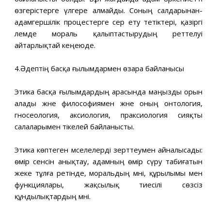
өзгерістерге үлгере алмайды. Соның салдарынан-
адамгершілік процестерге әсер ету тетіктері, қазіргі
әлемде мораль қалыптастырудың реттелуі
айтарлықтай кеңеюде.
4.Әдептің басқа ғылымдармен өзара байланысы
Этика басқа ғылымдардың арасында маңызды орын
алады және философиямен және оның онтология,
гносеология, аксиология, праксиология сияқты
салаларымен тікелей байланысты.
Этика көптеген мәселелерді зерттеумен айналысады:
өмір сенсін анықтау, адамның өмір сүру табиғатын
жеке тұлға ретінде, моральдың мәні, құрылымы мен
функциялары, жақсылық тиесілі сөзсіз
құндылықтардың мәні.