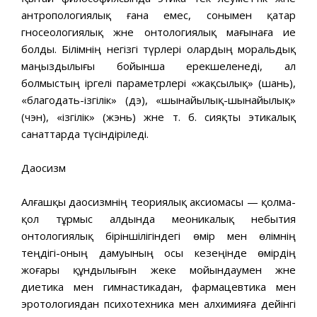
антропологиялық ғана емес, сонымен қатар
гносеологиялық және онтологиялық мағынаға ие
болды. Білімнің негізгі түрлері олардың моральдық
маңыздылығы бойынша ерекшеленеді, ал
болмыстың іргелі параметрлері «жақсылық» (шань),
«благодать-ізгілік» (дэ), «шынайылық-шынайылық»
(чэн), «ізгілік» (жэнь) және т. б. сияқты этикалық
санаттарда түсіндіріледі.
Даосизм
Алғашқы даосизмнің теориялық аксиомасы — қолма-
қол тұрмыс алдында меоникалық небытия
онтологиялық біріншілігіндегі өмір мен өлімнің
теңдігі-оның дамуының осы кезеңінде өмірдің
жоғары құндылығын жеке мойындаумен және
диетика мен гимнастикадан, фармацевтика мен
эротологиядан психотехника мен алхимияға дейінгі