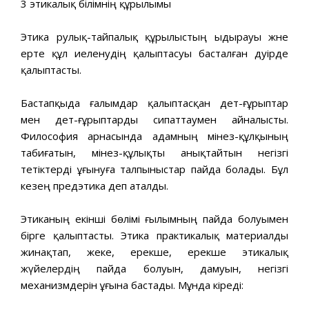
3 этикалық білімнің құрылымы
Этика рулық-тайпалық құрылыстың ыдырауы және
ерте құл иеленудің қалыптасуы басталған дәуірде
қалыптасты.
Бастапқыда ғалымдар қалыптасқан әдет-ғұрыптар
мен әдет-ғұрыптарды сипаттаумен айналысты.
Философия арнасында адамның мінез-құлқының
табиғатын, мінез-құлықты анықтайтын негізгі
тетіктерді ұғынуға талпыныстар пайда болады. Бұл
кезең предэтика деп аталды.
Этиканың екінші бөлімі ғылымның пайда болуымен
бірге қалыптасты. Этика практикалық материалды
жинақтап, жеке, ерекше, ерекше этикалық
жүйелердің пайда болуын, дамуын, негізгі
механизмдерін ұғына бастады. Мұнда кіреді: