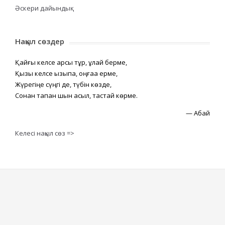
Әскери дайындық
Нақыл сөздер
Қайғы келсе қарсы тұр, құлай берме,
Қызық келсе қызықпа, оңғаққа ерме,
Жүрегіңе сүңгі де, түбін көзде,
Сонан тапқан шын асыл, тастай көрме.
—
Абай
Келесі нақыл сөз =>