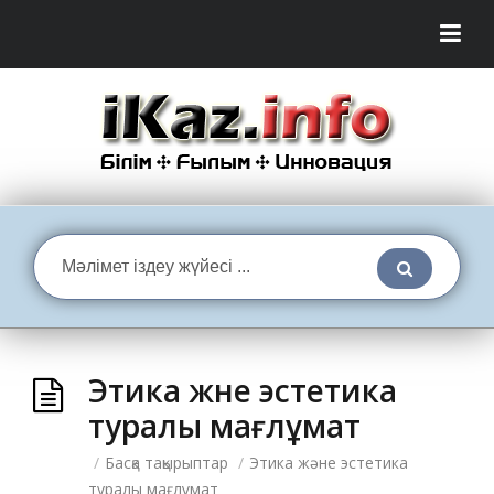
Этика және эстетика
туралы мағлұмат
/
Басқа тақырыптар
/
Этика және эстетика
туралы мағлұмат