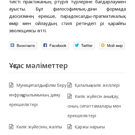
тиісті практиканың әртүрлі түрлеріне бағдарлаумен
ауысты. Бұл философиялық-діни формада
даосизмнің ерекше, парадоксалды-прагматикалық
өмір мен ойлаудың стилі ретіндегі әрі қарайғы
эволюциясы өтті.
Вконтакте
Facebook
Twitter
Мой мир
Ұқсас мәліметтер
Муниципалдық білім беру
Қалалық көлік желілері
инфрақұрылымының даму
Көлік жүйесін анықтау,
ерекшеліктері
оның сипаттамалары мен
ерекшеліктері
Көлік жүйесінің жалпы
Қаржы нарығы