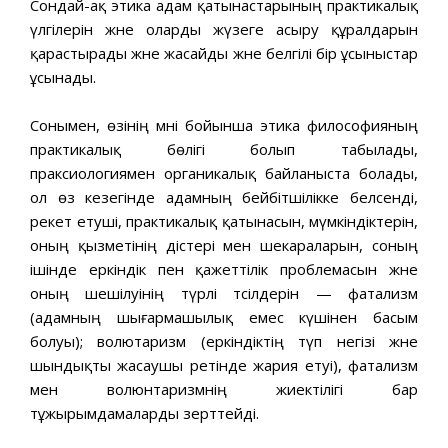
Сондай-ақ этика адам қатынастарының практикалық
үлгілерін және оларды жүзеге асыру құралдарын
қарастырады және жасайды және белгілі бір ұсыныстар
ұсынады.
Сонымен, өзінің мәні бойынша этика философияның
практикалық бөлігі болып табылады,
праксиологиямен органикалық байланыста болады,
ол өз кезегінде адамның бейбітшілікке белсенді,
әрекет етуші, практикалық қатынасын, мүмкіндіктерін,
оның қызметінің әдістері мен шекараларын, соның
ішінде еркіндік пен қажеттілік проблемасын және
оның шешілуінің түрлі тәсілдерін — фатализм
(адамның шығармашылық емес күшінен басым
болуы); волютаризм (еркіндіктің түп негізі және
шындықты жасаушы ретінде жария етуі), фатализм
мен волюнтаризмнің жиектілігі бар
тұжырымдамаларды зерттейді.