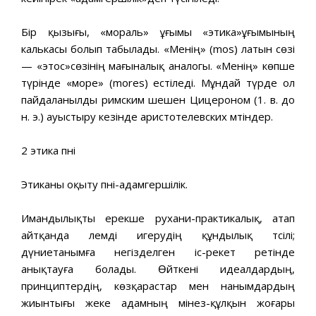
Бір қызығы, «мораль» ұғымы «этика»ұғымының
калькасы болып табылады. «Менің» (mos) латын сөзі
— «этос»сөзінің мағыналық аналогы. «Менің» көпше
түрінде «море» (mores) естіледі. Мұндай түрде ол
пайдаланылды римским шешен Цицероном (1. в. до
н. э.) ауыстыру кезінде аристотелевских мәтіндер.
2 этика пәні
Этиканы оқыту пәні-адамгершілік.
Имандылықты ерекше рухани-практикалық, атап
айтқанда әлемді игерудің құндылық тәсілі;
дүниетанымға негізделген іс-әрекет ретінде
анықтауға болады. Өйткені идеалдардың,
принциптердің, көзқарастар мен нанымдардың
жиынтығы жеке адамның мінез-құлқын жоғары