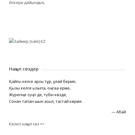
Әскери дайындық
Нақыл сөздер
Қайғы келсе қарсы тұр, құлай берме,
Қызық келсе қызықпа, оңғаққа ерме,
Жүрегіңе сүңгі де, түбін көзде,
Сонан тапқан шын асыл, тастай көрме.
—
Абай
Келесі нақыл сөз =>