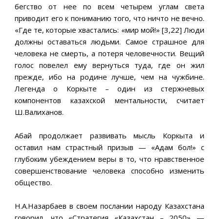
бегство от нее по всем четырем углам света
приводит его к пониманию того, что ничто не вечно.
«Где те, которые хвастались: «мир мой!» [3,22] Люди
должны оставаться людьми. Самое страшное для
человека не смерть, а потеря человечности. Вещий
голос повелел ему вернуться туда, где он жил
прежде, ибо на родине лучше, чем на чужбине.
Легенда о Коркыте – один из стержневых
компонентов казахской ментальности, считает
Ш.Валиханов.
Абай продолжает развивать мысль Коркыта и
оставил нам страстный призыв — «Адам бол!» с
глубоким убеждением веры в то, что нравственное
совершенствование человека способно изменить
общество.
Н.А.Назарбаев в своем послании народу Казахстана
говорил, что «Стратегия «Казахстан – 2050» —