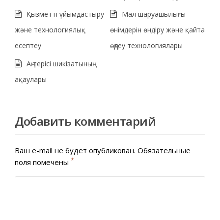
Қызметті ұйымдастыру
Мал шаруашылығы
және технологиялық
өнімдерін өндіру және қайта
есептеу
өңдеу технологиялары
Аң терісі шикізатының
ақаулары
Добавить комментарий
Ваш e-mail не будет опубликован.
Обязательные
*
поля помечены