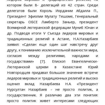
котором были 8- делегаций из 42 стран. Среди
делегатов были Король Иордании Абдалла П.,
Президент Эфиопии Мулату Тешоме, Генеральный
секретарь ОБСЕ Ламберто Заньер, президент
Всемирной лютеранской федерации Муниб Юнан и
др. Подводя итоги V Съезда лидеров мировых и
традиционных религий в Астане, Н.А.Назарбаев
заявил: «Сделан еще один шаг навстречу друг
другу, к пониманию исключительной важности мира,
согласия между религиями, народами и
государствами» [7]. Епископ Евангелически-
Лютеранской церкви в Казахстане Юрий
Новгородцев придавал большое значение встрече
лидеров мировых и традиционных религий и высоко
оценил вклад Назарбаева Н.А. «Президент
Нурсултан Назарбаев – не просто политик, а
государственник. Я различаю два эти понятия:
просто политик живет интересами следующих