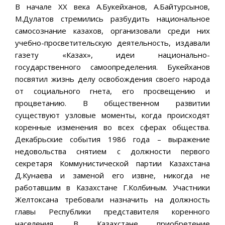
В начале ХХ века А.Букейханов, А.Байтурсынов,
М.Дулатов стремились разбудить национальное
самосознание казахов, организовали среди них
учебно-просветительскую деятельность, издавали
газету «Казах», идеи национально-
государственного самоопределения. Букейханов
посвятил жизнь делу освобождения своего народа
от социального гнета, его просвещению и
процветанию. В общественном развитии
существуют узловые моменты, когда происходят
коренные изменения во всех сферах общества.
Декабрьские события 1986 года – выражение
недовольства снятием с должности первого
секретаря Коммунистической партии Казахстана
Д.Кунаева и заменой его извне, никогда не
работавшим в Казахстане Г.Колбиным. Участники
Желтоксана требовали назначить на должность
главы Республики представителя коренного
населения. В Казахстане приобретение