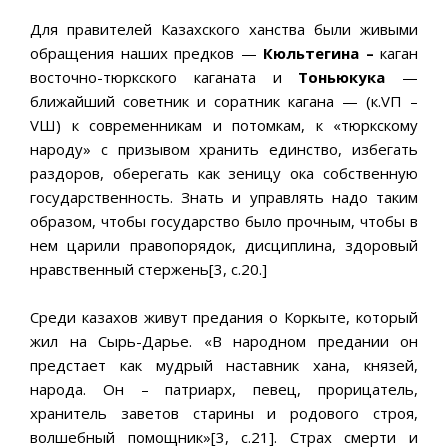
Для правителей Казахского ханства были живыми
обращения наших предков —
Кюльтегина –
каган
восточно-тюркского каганата и
Тоньюкука
—
ближайший советник и соратник кагана — (к.VП –
VШ) к современникам и потомкам, к «тюркскому
народу» с призывом хранить единство, избегать
раздоров, оберегать как зеницу ока собственную
государственность. Знать и управлять надо таким
образом, чтобы государство было прочным, чтобы в
нем царили правопорядок, дисциплина, здоровый
нравственный стержень[3, с.20.]
Cреди казахов живут предания о Коркыте, который
жил на Сырь-Дарье. «В народном предании он
предстает как мудрый наставник хана, князей,
народа. Он – патриарх, певец, прорицатель,
хранитель заветов старины и родового строя,
волшебный помощник»[3, с.21]. Страх смерти и