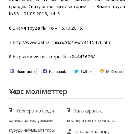
правды. Связующая нить истории. — Знамя труда
№85 – 01.08.2015, л.4-5.
6 Знамя труда №116 – 15.10.2015.
7 http://www.patriarchia.ru/db/text/4115476.html
8 https://news.mail.ru/politics/24443626/
Вконтакте
Facebook
Twitter
Мой мир
Ұқсас мәліметтер
Кооперативтердің
Халықаралық
халықаралық ұйымын
кооперативтік қозғалыс
құрудың алғышарттары
Ірі қара мал өсіру