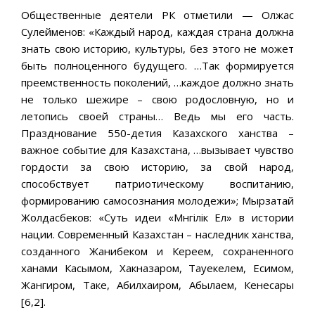
Общественные деятели РК отметили — Олжас
Сулейменов: «Каждый народ, каждая страна должна
знать свою историю, культуры, без этого не может
быть полноценного будущего. …Так формируется
преемственность поколений, …каждое должно знать
не только шежире – свою родословную, но и
летопись своей страны… Ведь мы его часть.
Празднование 550-детия Казахского ханства –
важное событие для Казахстана, …вызывает чувство
гордости за свою историю, за свой народ,
способствует патриотическому воспитанию,
формированию самосознания молодежи»; Мырзатай
Жолдасбеков: «Суть идеи «Мәнгілік Ел» в истории
нации. Современный Казахстан – наследник ханства,
созданного Жанибеком и Кереем, сохраненного
ханами Касымом, Хакназаром, Тауекелем, Есимом,
Жангиром, Таке, Абилхаиром, Абылаем, Кенесары
[6,2].