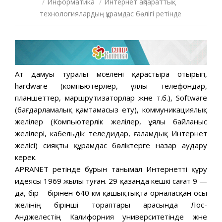
/
Информатика
/
Интернет ақпараттық
технологиялардың құрамдас бөлігі ретінде
Ат дамуы туралы мәселені қарастыра отырып,
hardware (компьютерлер, ұялы телефондар,
планшеттер, маршрутизаторлар және т.б.), Software
(бағдарламалық қамтамасыз ету), коммуникациялық
желілер (Компьютерлік желілер, ұялы байланыс
желілері, кабельдік теледидар, ғаламдық Интернет
желісі) сияқты құрамдас бөліктерге назар аудару
керек.
APRANET ретінде бұрын танымал Интернетті құру
идеясы 1969 жылы туған. 29 қазанда кешкі сағат 9 —
да, бір – бірінен 640 км қашықтықта орналасқан осы
желінің бірінші тораптары арасында Лос-
Анджелестің Калифорния университетінде және