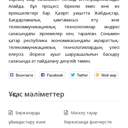
Алайда, бұл процесс біркелкі емес және өз
ерекшеліктері бар. Қазіргі уақытта Жабдықтар,
Бағдарламалық қамтамасыз ету және
телекоммуникациялық технологиялар өндірісі
саласындағы әзірлемелер кең таралған. Сонымен
қатар республика экономикасындағы ақпараттық-
телекоммуникациялық технологиялардың үлесі
елеусіз. Әсіресе ауыл шаруашылығын басқару
саласында ат пайдалану деңгейі төмен.
Вконтакте
Facebook
Twitter
Мой мир
Ұқсас мәліметтер
Биржаларды
Мәскеу тауар
ұйымдастыру және
биржасында фьючерстік