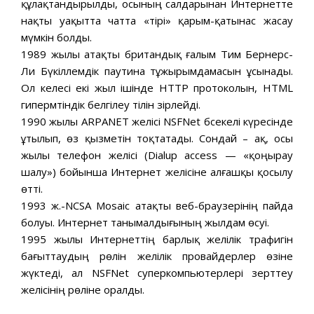
құлақтандырылды, осының салдарынан Интернетте
нақты уақытта чатта «тірі» қарым-қатынас жасау
мүмкін болды.
1989 жылы атақты британдық ғалым Тим Бернерс-
Ли Бүкіләлемдік паутина тұжырымдамасын ұсынады.
Ол келесі екі жыл ішінде HTTP протоколын, HTML
гипермәтіндік белгілеу тілін әзірлейді.
1990 жылы ARPANET желісі NSFNet бәсекелі күресінде
ұтылып, өз қызметін тоқтатады. Сондай – ақ, осы
жылы телефон желісі (Dialup access — «қоңырау
шалу») бойынша Интернет желісіне алғашқы қосылу
өтті.
1993 ж.-NCSA Mosaic атақты веб-браузерінің пайда
болуы. Интернет танымалдығының жылдам өсуі.
1995 жылы Интернеттің барлық желілік трафигін
бағыттаудың рөлін желілік провайдерлер өзіне
жүктеді, ал NSFNet суперкомпьютерлері зерттеу
желісінің рөліне оралды.