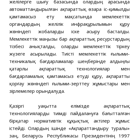
желілерге шығу базасында олардың арасында
автоматтандырылған ақпараттық өзара іс-қимылды
қамтамасыз ету мақсатында мемлекеттік
органдардың желілік инфрақұрылымын құру
жөніндегі жобаларды іске асыру басталды.
Мемлекеттік маңызы бар ақпараттық ресурстардың
тізбесі анықталды, оларды мемлекеттік тіркеу
жүзеге асырылады. Тиісті мемлекеттік ғылыми-
техникалық бағдарламалар шеңберінде алдыңғы
қатарлы ақпараттық технологиялар мен
бағдарламалық қамтамасыз етуді құру, ақпаратты
қорғау жөніндегі ғылыми-зерттеу жұмыстары мен
әзірлемелер орындалуда.
Қазіргі уақытта елімізде ақпараттық
технологияларды тиімді пайдалануға бағытталған
бірқатар нормативтік құқықтық актілер жұмыс
істейді. Олардың ішінде «Ақпараттандыру туралы»
заң, Беларусь Республикасы Президентінің 1997