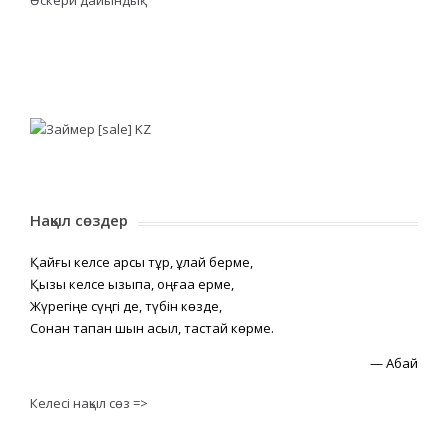
Нақыл сөздер
Қайғы келсе қарсы тұр, құлай берме,
Қызық келсе қызықпа, оңғаққа ерме,
Жүрегіңе сүңгі де, түбін көзде,
Сонан тапқан шын асыл, тастай көрме.
—
Абай
Келесі нақыл сөз =>