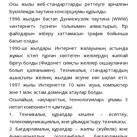
Осы жылы веб-стандарттарды реттеуге арналған
Бүкіләлемдік паутина консорциумы құрылды.
1996 жылдан бастап Дүниежүзілік паутина (WWW)
«интернет» түсінігін толығымен алмастырып, ftp
файлдарын жіберу хаттамасын трафик бойынша
басып озады.
1990-ші жылдары Интернет жалауының астында
жұмыс істеп тұрған көптеген желілердің жаппай
бірігуі болды (Фидонет сияқты желілер оқшауланған
болып қалғанымен). Техникалық стандарттардың
ашықтығы желінің жылдам өсуіне көп ықпал етті.
1997 жылы Интернетте 10 млн. жуық компьютер
және 1 млн. астам домендік атаулар болды.
Осылайша, «ақпараттық технологиялар» ұғымы 3
негізгі компонентті қамтиды:
1. Техникалық құралдар кешені – есептеу,
телекоммуникациялық және ұйымдастыру техникасы;
2. Бағдарламалық құралдар – жалпы (жүйелік) және
функционалдық (қолданбалы) бағдарламалық