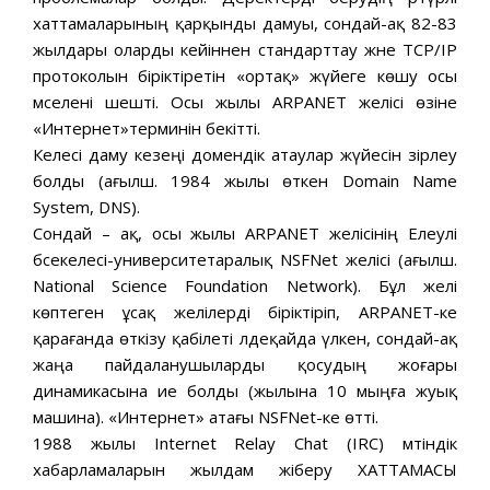
хаттамаларының қарқынды дамуы, сондай-ақ 82-83
жылдары оларды кейіннен стандарттау және TCP/IP
протоколын біріктіретін «ортақ» жүйеге көшу осы
мәселені шешті. Осы жылы ARPANET желісі өзіне
«Интернет»терминін бекітті.
Келесі даму кезеңі домендік атаулар жүйесін әзірлеу
болды (ағылш. 1984 жылы өткен Domain Name
System, DNS).
Сондай – ақ, осы жылы ARPANET желісінің Елеулі
бәсекелесі-университетаралық NSFNet желісі (ағылш.
National Science Foundation Network). Бұл желі
көптеген ұсақ желілерді біріктіріп, ARPANET-ке
қарағанда өткізу қабілеті әлдеқайда үлкен, сондай-ақ
жаңа пайдаланушыларды қосудың жоғары
динамикасына ие болды (жылына 10 мыңға жуық
машина). «Интернет» атағы NSFNet-ке өтті.
1988 жылы Internet Relay Chat (IRC) мәтіндік
хабарламаларын жылдам жіберу ХАТТАМАСЫ