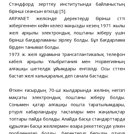
Стэндфорд зерттеу институтында байланыстың
бірінші сеансын өткізді [5].
ARPANET желісінде деректерді бірінші сәтті
жібергеннен кейін келесі маңызды кезең 1971 жылы
желі арқылы электрондық поштаны жіберу үшін
бірінші бағдарламаны әзірлеу болды. Бұл бағдарлама
бірден танымал болды.
1973 ж. желі құрамына трансатлантикалық телефон
кабелі арқылы Ұлыбритания мен Норвегияның
алғашқы шетелдік ұйымдары енгізілді. Осы сәттен
бастап желі халықаралық деп санала бастады.
Өткен ғасырдың 70-ші жылдарында желінің негізгі
мақсаты электрондық поштаны жіберу болды.
Сонымен қатар алғашқы пошта таратылымдары,
әртүрлі хабарландыру тақталары мен жаңалықтар
топтары пайда болады. Алайда басқа стандарттарда
құрылған басқа желілермен өзара әрекеттесуде үлкен
проблемалар болды. Деректерді берудің әртүрлі