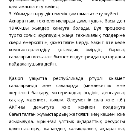
қамтамасыз ету жүйесі;
3. Ұйымдастыру-әдістемелік қамтамасыз ету жүйесі.
Ақпараттық технологияларды дамытудың басы деп
1940-шы жылдар санауға болады. Бұл процеске
түрткі соғыс жүргізудің жаңа техникалық тәсілдеріне
әскери өнеркәсіптің қажеттілігін берді. Уақыт өте келе
компьютерлендіру қоғамдық өмірдің барлық
салаларын қозғаған: бизнес индустриядан қатардағы
пайдаланушыға дейін.
Қазіргі уақытта республикада әртүрлі қызмет
салаларында және салаларда (мемлекеттік және
жергілікті басқару, материалдық өндіріс, денсаулық
сақтау, мәдениет, ғылым, Әлеуметтік сала және т.б.)
АКТ-ны дамытуға және кеңінен қолдануға
бағытталған жұмыстардың жеткілікті кең кешені іске
асырылуда. Бірыңғай ұлттық ақпараттық ресурсты
қалыптастыру, жаһандық халықаралық ақпараттық