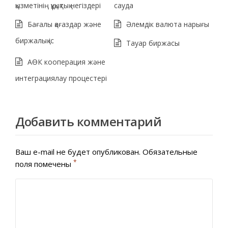
қызметінің құқықтық негіздері
сауда
Бағалы қағаздар және
Әлемдік валюта нарығы
биржалық іс
Тауар биржасы
АӨК кооперация және
интеграциялау процестері
Добавить комментарий
Ваш e-mail не будет опубликован.
Обязательные
*
поля помечены