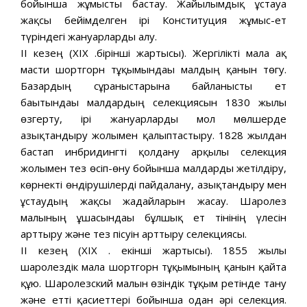
бойынша жұмысты бастау. Жайылымдық ұстауға
жақсы бейімделген ірі Конституция жұмыс-ет
түріндегі жануарларды алу.
II кезең (XIX ғ.бірінші жартысы). Жергілікті малға ақ
масти шортгорн тұқымындағы малдың қанын төгу.
Базардың сұраныстарына байланысты ет
бағытындағы малдардың селекциясын 1830 жылы
өзгерту, ірі жануарларды мол мөлшерде
азықтандыру жолымен қалыптастыру. 1828 жылдан
бастап инбридингті қолдану арқылы селекция
жолымен тез өсіп-өну бойынша малдарды жетілдіру,
көрнекті өндірушілерді пайдалану, азықтандыру мен
ұстаудың жақсы жағдайларын жасау. Шаролез
малының ұшасындағы бұлшық ет тінінің үлесін
арттыру және тез пісуін арттыру селекциясы.
ІІ кезең (XIX ғ. екінші жартысы). 1855 жылы
шаролездік малға шортгорн тұқымының қанын қайта
құю. Шаролезский малын өзіндік тұқым ретінде тану
және етті қасиеттері бойынша одан әрі селекция.