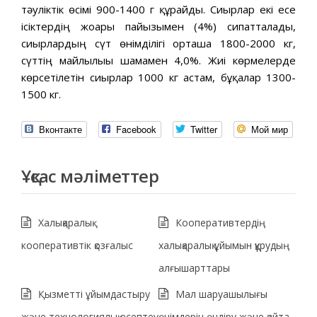
тәуліктік өсімі 900-1400 г құрайды. Сиырлар екі есе
ісіктердің жоғары пайызымен (4%) сипатталады,
сиырлардың сүт өнімділігі орташа 1800-2000 кг,
сүттің майлылығы шамамен 4,0%. Жиі көрмелерде
көрсетілетін сиырлар 1000 кг астам, бұқалар 1300-
1500 кг.
Вконтакте
Facebook
Twitter
Мой мир
Ұқсас мәліметтер
Халықаралық
Кооперативтердің
кооперативтік қозғалыс
халықаралық ұйымын құрудың
алғышарттары
Қызметті ұйымдастыру
Мал шаруашылығы
және технологиялық есептеу
өнімдерін өндіру және қайта