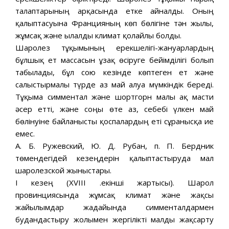
талаптарының арқасында етке айналды. Оның
қалыптасуына Францияның көп бөлігіне тән жылы,
жұмсақ және ылғалды климат қолайлы болды.
Шаролез тұқымының ерекшелігі-жануарлардың
бұлшық ет массасын ұзақ өсіруге бейімділігі болып
табылады, бұл сою кезінде көптеген ет және
салыстырмалы түрде аз май алуға мүмкіндік береді.
Тұқымға симментал және шортгорн малы ақ масти
әсер етті, және соңғы өте аз, себебі үлкен май
бөлінуіне байланысты қоспалардың еті сұранысқа ие
емес.
А. Б. Ружевский, Ю. Д. Рубан, п. П. Бердник
төмендегідей кезеңдерін қалыптастыруда мал
шаролезской жыныстары.
I кезең (XVIII ғ.екінші жартысы). Шарол
провинциясында жұмсақ климат және жақсы
жайылымдар жағдайында симменталдармен
будандастыру жолымен жергілікті малды жақсарту