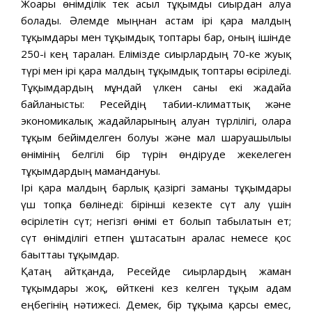
Жоғары өнімділік тек асыл тұқымды сиырдан алуға
болады. Әлемде мыңнан астам ірі қара малдың
тұқымдары мен тұқымдық топтары бар, оның ішінде
250-і кең таралған. Елімізде сиырлардың 70-ке жуық
түрі мен ірі қара малдың тұқымдық топтары өсіріледі.
Тұқымдардың мұндай үлкен саны екі жағдайға
байланысты: Ресейдің табиғи-климаттық және
экономикалық жағдайларының алуан түрлілігі, оларға
тұқым бейімделген болуы және мал шаруашылығы
өнімінің белгілі бір түрін өндіруде жекелеген
тұқымдардың мамандануы.
Ірі қара малдың барлық қазіргі заманғы тұқымдары
үш топқа бөлінеді: бірінші кезекте сүт алу үшін
өсірілетін сүт; негізгі өнімі ет болып табылатын ет;
сүт өнімділігі етпен ұштасатын аралас немесе қос
бағыттағы тұқымдар.
Қатаң айтқанда, Ресейде сиырлардың жаман
тұқымдары жоқ, өйткені кез келген тұқым адам
еңбегінің нәтижесі. Демек, бір тұқымға қарсы емес,