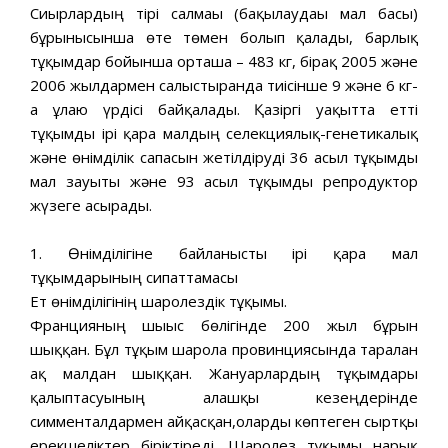
Сиырлардың тірі салмағы (бақылаудағы мал басы)
бұрынғысынша өте төмен болып қалады, барлық
тұқымдар бойынша орташа – 483 кг, бірақ 2005 және
2006 жылдармен салыстырғанда тиісінше 9 және 6 кг-
ға ұлғаю үрдісі байқалады. Қазіргі уақытта етті
тұқымды ірі қара малдың селекциялық-генетикалық
және өнімділік сапасын жетілдіруді 36 асыл тұқымды
мал зауыты және 93 асыл тұқымды репродуктор
жүзеге асырады.
1. Өнімділігіне байланысты ірі қара мал
тұқымдарының сипаттамасы
Ет өнімділігінің шаролездік тұқымы.
Францияның шығыс бөлігінде 200 жыл бұрын
шыққан. Бұл тұқым шарола провинциясында таралған
ақ малдан шыққан. Жануарлардың тұқымдары
қалыптасуының алғашқы кезеңдерінде
симменталдармен айқасқан,оларды көптеген сыртқы
ерекшеліктер біріктіреді. Шаролез тұқымы нарық