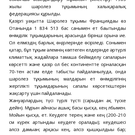
жылы шаролез тұқымының халықаралық
федерациясы құрылды.
Қазіргі уақытта Шаролез тұқымы Франциядағы өз
Отанында 1 834 513 бас санымен ет бағытындағы
өнімділік тұқымдарының арасында бірінші орынға ие.
Ол еліміздің барлық өңірлерінде өсіріледі. Сонымен
қатар, бұл тұқым әлемнің көптеген елдерінде әртүрлі
климаттық жағдайларға тамаша бейімделу сапаларын
көрсетті және қазір ол бес континентте орналасқан
70-тен астам елде табысты пайдаланылуда, онда
шаролез тұқымының малдарын ет өнімділігінің
жергілікті тұқымдарының сапалы көрсеткіштерін
жақсарту үшін пайдаланады.
Жануарлардың түсі түрлі түсті (сарыдан ақ түске
дейін). Мұрын айнасы ашық; басы қысқа, кең лбымен.
Мойын қысқа, ет. Кеудеге терең және кең (200-210
см күрек артындағы кеудеге оралады); кеудешесі
әлсіз дамыған; арқасы кең, әлсіз қышқылдығы бар;