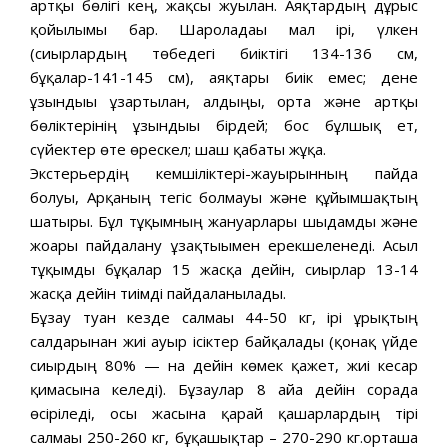
артқы бөлігі кең, жақсы жуылған. Аяқтардың дұрыс
қойылымы бар. Шароладағы мал ірі, үлкен
(сиырлардың төбедегі биіктігі 134-136 см,
бұқалар-141-145 см), аяқтары биік емес; дене
ұзындығы ұзартылған, алдыңғы, орта және артқы
бөліктерінің ұзындығы бірдей; бос бұлшық ет,
сүйектер өте өрескел; шаш қабаты жұқа.
Экстерьердің кемшіліктері-жауырынның пайда
болуы, Арқаның тегіс болмауы және құйымшақтың
шатыры. Бұл тұқымның жануарлары шыдамды және
жоғары пайдалану ұзақтығымен ерекшеленеді. Асыл
тұқымды бұқалар 15 жасқа дейін, сиырлар 13-14
жасқа дейін тиімді пайдаланылады.
Бұзау туған кезде салмағы 44-50 кг, ірі ұрықтың
салдарынан жиі ауыр ісіктер байқалады (қонақ үйде
сиырдың 80% — на дейін көмек қажет, жиі кесар
қимасына келеді). Бұзаулар 8 айға дейін сорада
өсіріледі, осы жасына қарай қашарлардың тірі
салмағы 250-260 кг, бұқашықтар – 270-290 кг.орташа