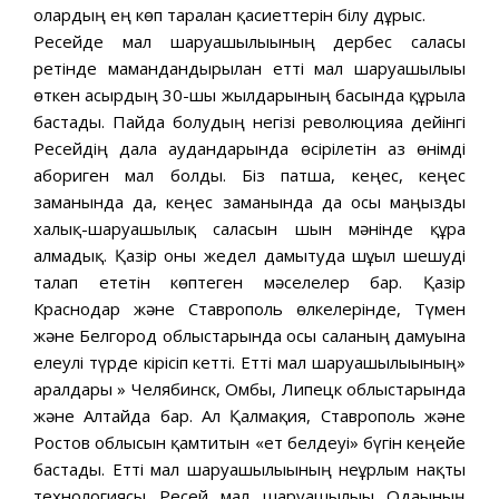
олардың ең көп таралған қасиеттерін білу дұрыс.
Ресейде мал шаруашылығының дербес саласы
ретінде мамандандырылған етті мал шаруашылығы
өткен ғасырдың 30-шы жылдарының басында құрыла
бастады. Пайда болудың негізі революцияға дейінгі
Ресейдің дала аудандарында өсірілетін аз өнімді
абориген мал болды. Біз патша, кеңес, кеңес
заманында да, кеңес заманында да осы маңызды
халық-шаруашылық саласын шын мәнінде құра
алмадық. Қазір оны жедел дамытуда шұғыл шешуді
талап ететін көптеген мәселелер бар. Қазір
Краснодар және Ставрополь өлкелерінде, Түмен
және Белгород облыстарында осы саланың дамуына
елеулі түрде кірісіп кетті. Етті мал шаруашылығының»
аралдары » Челябинск, Омбы, Липецк облыстарында
және Алтайда бар. Ал Қалмақия, Ставрополь және
Ростов облысын қамтитын «ет белдеуі» бүгін кеңейе
бастады. Етті мал шаруашылығының неғұрлым нақты
технологиясы Ресей мал шаруашылығы Одағының