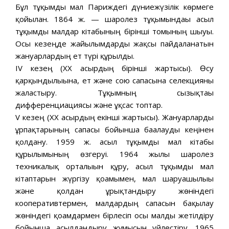
Бұл тұқымды мал Париждегі дүниежүзілік көрмеге
қойылған. 1864 ж. — шаролез тұқымындағы асыл
тұқымды малдар кітабының бірінші томының шығуы.
Осы кезеңде жайылымдарды жақсы пайдаланатын
жануарлардың ет түрі құрылды.
IV кезең (XX ғасырдың бірінші жартысы). Өсу
қарқындылығына, ет және сою сапасына селекцияны
жалғастыру. Тұқымның сызықтағы
дифференциациясы және ұқсас топтар.
V кезең (XX ғасырдың екінші жартысы). Жануарларды
ұрпақтарының сапасы бойынша бағалауды кеңінен
қолдану. 1959 ж. асыл тұқымды мал кітабы
құрылымының өзгеруі. 1964 жылы шаролез
техникалық орталығын құру, асыл тұқымды мал
кітаптарын жүргізу қоғамымен, мал шаруашылығы
және қолдан ұрықтандыру жөніндегі
кооперативтермен, малдардың сапасын бақылау
жөніндегі қоғамдармен бірлесіп осы малды жетілдіру
бойынша асылдандыру жұмысын үйлестіру. 1965