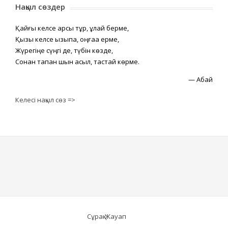
Нақыл сөздер
Қайғы келсе қарсы тұр, құлай берме,
Қызық келсе қызықпа, оңғаққа ерме,
Жүрегіңе сүңгі де, түбін көзде,
Сонан тапқан шын асыл, тастай көрме.
—
Абай
Келесі нақыл сөз =>
Сұрақ-Жауап