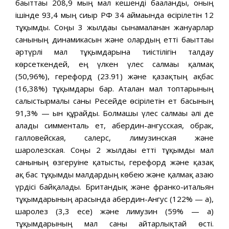
бағыттағы 208,9 мың мал кешенді бағаланды, оның
ішінде 93,4 мың сиыр РФ 34 аймағында өсірілетін 12
тұқымды. Соңғы 3 жылдағы сынамаланған жануарлар
санының динамикасын және олардың етті бағыттағы
әртүрлі мал тұқымдарына тиістілігін талдау
көрсеткендей, ең үлкен үлес салмағы қалмақ
(50,96%), герефорд (23.91) және қазақтың ақбас
(16,38%) тұқымдары бар. Аталған мал топтарының
салыстырмалы саны Ресейде өсірілетін ет басының
91,3% — ын құрайды. Болмашы үлес салмағы әлі де
алады симменталь ет, абердин-ангусская, обрак,
галловейская, салерс, лимузинская және
шаролезская. Соңғы 2 жылдағы етті тұқымды мал
санының өзгеруіне қатысты, герефорд және қазақ
ақ бас тұқымды малдардың көбею және қалмақ азаю
үрдісі байқалады. Британдық және франко-итальян
тұқымдарының арасында абердин-Ангус (122% — ға),
шаролез (3,3 есе) және лимузин (59% — ға)
тұқымдарының мал саны айтарлықтай өсті.