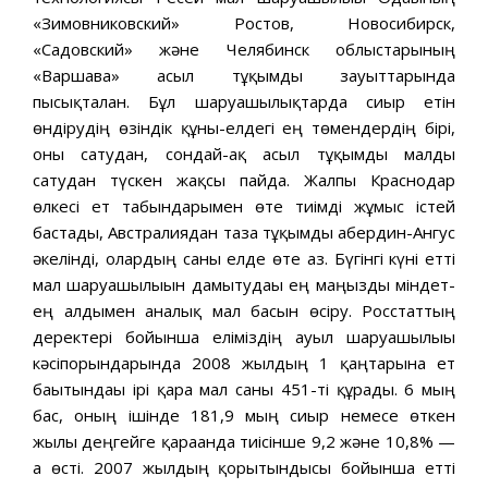
«Зимовниковский» Ростов, Новосибирск,
«Садовский» және Челябинск облыстарының
«Варшава» асыл тұқымды зауыттарында
пысықталған. Бұл шаруашылықтарда сиыр етін
өндірудің өзіндік құны-елдегі ең төмендердің бірі,
оны сатудан, сондай-ақ асыл тұқымды малды
сатудан түскен жақсы пайда. Жалпы Краснодар
өлкесі ет табындарымен өте тиімді жұмыс істей
бастады, Австралиядан таза тұқымды абердин-Ангус
әкелінді, олардың саны елде өте аз. Бүгінгі күні етті
мал шаруашылығын дамытудағы ең маңызды міндет-
ең алдымен аналық мал басын өсіру. Росстаттың
деректері бойынша еліміздің ауыл шаруашылығы
кәсіпорындарында 2008 жылдың 1 қаңтарына ет
бағытындағы ірі қара мал саны 451-ті құрады. 6 мың
бас, оның ішінде 181,9 мың сиыр немесе өткен
жылғы деңгейге қарағанда тиісінше 9,2 және 10,8% —
ға өсті. 2007 жылдың қорытындысы бойынша етті