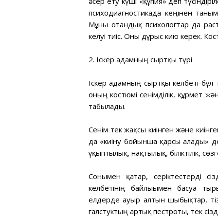
әсер ету күші «құпия» деп түсіндіріл
психодиагностикада кеңінен таным
Мұны отандық психологтар да раст
келуі тиіс. Оны дұрыс кию керек. К
2. Іскер адамның сыртқы түрі
Іскер адамның сыртқы келбеті-бұл т
оның костюмі сенімділік, құрмет жә
табылады.
Сенім тек жақсы киінген және киінг
да «киіну бойынша қарсы алады» де
ұқыптылық, нақтылық, біліктілік, сөзг
Сонымен қатар, серіктестерді сізд
келбетінің байлығымен басуға тыр
елдерде ауыр алтын шыбықтар, тізб
галстуктың артық пестроты, тек сізд