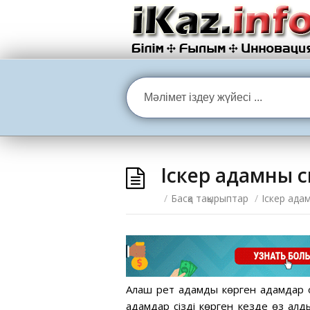
Іскер адамның 
/
Басқа тақырыптар
/
Іскер ада
Алғаш рет адамды көрген адамдар 
адамдар сізді көрген кезде өз ал