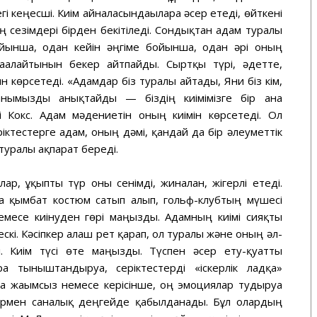
і кеңесші. Киім айналасындағыларға әсер етеді, өйткені
 сезімдері бірден бекітіледі. Сондықтан адам туралы
йынша, одан кейін әңгіме бойынша, одан әрі оның
ағалайтынын бекер айтпайды. Сыртқы түрі, әдетте,
 көрсетеді. «Адамдар біз туралы айтады, Яғни біз кім,
нымызды анықтайды — біздің киімімізге бір ғана
 Кокс. Адам мәдениетін оның киімін көрсетеді. Ол
іктестерге адам, оның дәмі, қандай да бір әлеуметтік
туралы ақпарат береді.
лар, ұқыпты түр оны сенімді, жиналған, жігерлі етеді.
ға қымбат костюм сатып алып, гольф-клубтың мүшесі
немесе киінуден гөрі маңызды. Адамның киімі сияқты
скі. Кәсіпкер алғаш рет қарап, ол туралы және оның әл-
. Киім түсі өте маңызды. Түспен әсер ету-қуатты
рға тыныштандыруға, серіктестерді «іскерлік ладқа»
йда жағымсыз немесе керісінше, оң эмоциялар тудыруға
термен саналық деңгейде қабылданады. Бұл олардың