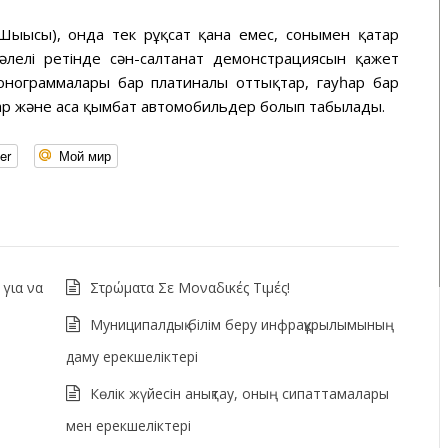
Шығысы), онда тек рұқсат қана емес, сонымен қатар
әлелі ретінде сән-салтанат демонстрациясын қажет
монограммалары бар платиналы оттықтар, гауһар бар
алар және аса қымбат автомобильдер болып табылады.
er
Мой мир
 για να
Στρώματα Σε Μοναδικές Τιμές!
Муниципалдық білім беру инфрақұрылымының
даму ерекшеліктері
Көлік жүйесін анықтау, оның сипаттамалары
мен ерекшеліктері