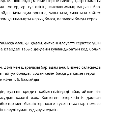
еді. М. Люшердің мәліметтеріне сәйкес, қазіргі заманғы
ал түстер, әр түс өзінің психологиялық маңызы бар.
айды. Киім оқиға орнына, уақытына, сипатына сәйкес
остюм қаншалықты жарық болса, ол жақсы болуы керек.
абысқа алғашқы қадам, өйткені әлеуетті серіктес үшін
не істердегі табыс деңгейін куәландыратын код болып
ен, дәмі мен шаралары бар адам ғана. Бизнес саласында
п айтуға болады, содан кейін басқа да қасиеттерді —
е және т. б. бағалайды.
ің қуатты кредит қабілеттілігіңізді айғақтайтын өз
ысудың қажеті жоқ. Көптеген өнеркәсіптік дамыған
ектер мен білезіктер, көзге түсетін сағаттар немесе
ің елеулі күмән тудыруы мүмкін.