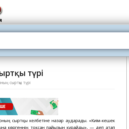
сыртқы түрі
мның сыртқы түрі
оның сыртқы келбетіне назар аударады. «Киім-кешек
дына көргеннің тоқсан пайызын құрайды», — деп атап