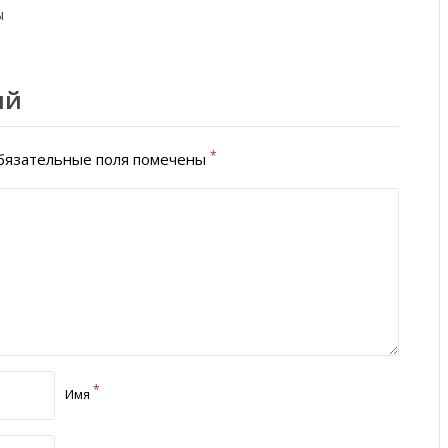
ы
ий
*
язательные поля помечены
*
Имя