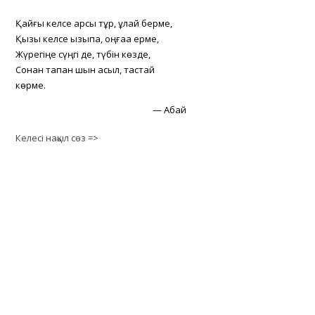
Қайғы келсе қарсы тұр, құлай берме,
Қызық келсе қызықпа, оңғаққа ерме,
Жүрегіңе сүңгі де, түбін көзде,
Сонан тапқан шын асыл, тастай
көрме.
—
Абай
Келесі нақыл сөз =>