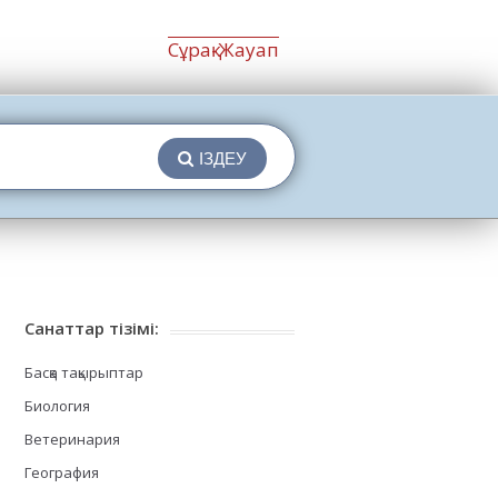
Сұрақ-Жауап
ІЗДЕУ
Санаттар тізімі:
Басқа тақырыптар
Биология
Ветеринария
География