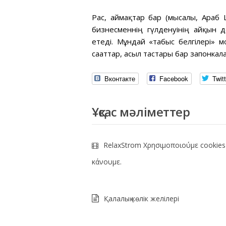
Рас, аймақтар бар (мысалы, Араб 
бизнесменнің гүлденуінің айқын д
етеді. Мұндай «табыс белгілері» 
сағаттар, асыл тастары бар запонк
Вконтакте
Facebook
Twitt
Ұқсас мәліметтер
RelaxStrom Χρησιμοποιούμε cookies
κάνουμε.
Қалалық көлік желілері