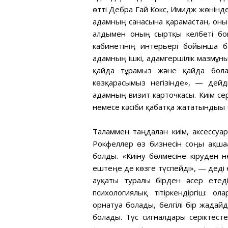
өтті Дебра Гай Кокс, Имидж жөніндег
адамның санасына қарамастан, оның
алдымен оның сыртқы келбеті бо
кабинетінің интерьері бойынша б
адамның ішкі, адамгершілік мазмұнын
қайда тұрамыз және қайда болға
көзқарасымыз негізінде», — дейді
адамның визит карточкасы. Киім сер
немесе кәсіби қабатқа жататындығы 
Талғаммен таңдалған киім, аксессуар
Рокфеллер өз бизнесін соңғы ақша
болды. «Киіну бөлмесіне кіруден 
ештеңе де көзге түспейді», — деді е
ауқаты туралы бірден әсер етеді
психологиялық тітіркендіргіш: ола
орнатуға болады, белгілі бір жағда
болады. Түс сигналдары серіктес