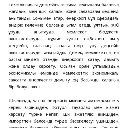
технологиялық деңгейін, ғылыми-техникалық базаның
жағдайы мен ішкі салалық жəне салааралық кешенді
анықтайды. Сонымен қатар, өнеркəсіп бұл сферадағы
өндіріс көлеміне белсенді ықпал етеді, ұлттың ЖІӨ
құруды анықтауда, мемлекет бюджетін
қалыптастыруда, жұмыс күшін еңбекпен қамту
деңгейін, халықтың сапалы өмір сүру деңгейін
қалыптастыруды анықтайды. Демек, мемлекеттің ең
басты міндеті отандық өнеркəсіпті сақтау, дамыту
жəне қолдау көрсету. Осыған орай ұлтымыздың
экономикалық өмірінде мемлекеттік экономикалық
саясатта өнеркəсіпті дамыту ең басымды саланың
бірі болуы қажет.
Шынында, ұлттық өнеркəсіп мынаны қамтамасыз ету
керек: біріншіден, əртүрлі тауарлар мен қызмет
көрсету түріне негізгі ішкі қажеттілік; екіншіден,
импортпен белсенді түрде бəсекелесу; үшіншіден,
экспортқа бəсекеге қабілетті өнім шығару. Ол үшін