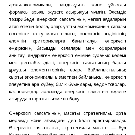
қаржы-экономикалық, заңды-құқықтық жəне ұйымдық
формасы арқылы жүзеге асырылуы мүмкін. Əлемдік
тəжірибеде өнеркəсіп саясатының негізгі қағдаларын
атап өтетін болсақ, олар: ұлттық экономиканың сапалы
өзгеріске жету мақсаттылығы; өнеркəсіп өндірісінің
əлемнің критерияларға бағытталуы; өнеркəсіп
өндірісінің басымды салалары мен сфераларын
анықтау; өндірілген өнеркəсіп өніміне сұраныс көлемі
мен рентабельділігі; өнеркəсіп саясатының барлық
құраушы элементтерінің өзара байланыстылығы;
сыртқы экономикалық қызметпен байланысы; өнеркəсіп
əлеуетіна арқа сүйеу; билік буындары, ведомтсволар,
кəсіпорындар арасында өнеркəсіп саясатын жүзеге
асыруда атқаратын қызметін бөлу.
Өнеркəсіп саясатының мақсаты стратегиялық, орта
мерзімді жəне ағымдағы деп бөліп қарастырылады.
Өнеркəсіп саясатының стратегиялық мақсаты — бұл
Қазақстан Республикасында аграрлы-шикізаттық