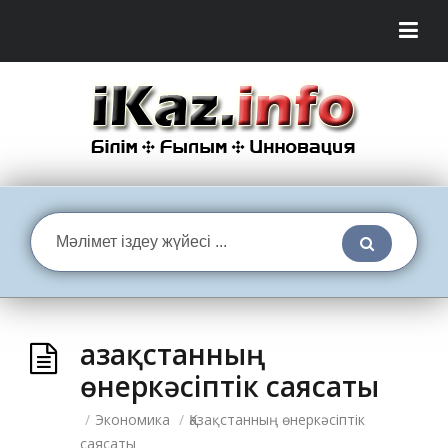
Қазақстанның
өнеркəсіптік саясаты
/
Экономика
/
Қазақстанның өнеркəсіптік
саясаты