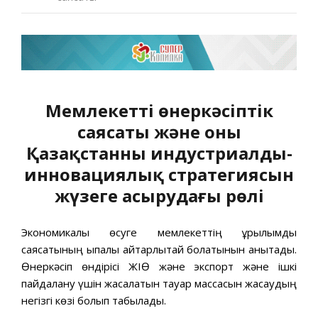
Мемлекеттің өнеркəсіптік
саясаты жəне оның
Қазақстанның индустриалды-
инновациялық стратегиясын
жүзеге асырудағы рөлі
Экономикалық өсуге мемлекеттің құрылымдық
саясатының ықпалы айтарлықтай болатынын анықтадық.
Өнеркəсіп өндірісі ЖІӨ жəне экспорт жəне ішкі
пайдалану үшін жасалатын тауар массасын жасаудың
негізгі көзі болып табылады.