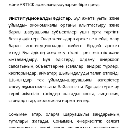
жəне ҒЗТКЖ қаржыландыруларын біріктіреді.
Институционалды əдістер.
Бұл қажетті құқықтық жəне
ұйымдық- экономикалық ортаны қалыптастыру жəне
барлық шаруашылық субъектілері үшін ортақ тəртіпті
бекіту əдістері. Олар жеке–дара əрекет етпейді, олар
барлық институционалды жүйеге бірдей əрекет
етеді. Бұл əдістің əсер ету тəсілі – реттегіштік жəне
ынталандыру. Бұл əдістерді қолдану өнеркəсіп
саясатының объекттеріне (салалар, өндіріс түрлері,
кəсіпорындар, аймақтар) шығындалуды талап етпейді.
Шығындар тек ұйымдық-шаруашылық өзгерістер
жасау жұмысымен ғана байланысты. Бұл əдістерге əр
түрлі əкімшілік тəсілдер жатады: квота, лицензия,
стандарттар, экологиялық нормативтер.
Сонымен қатар, оларға шаруашылық заңдарының
тұтқалары жатады. Сонымен, өнеркəсіптік саясат
экономикалық өсуді жəне құрылымдық өзгерістерді