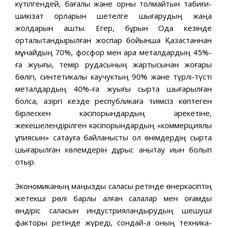
күтілгендей, бағалы жəне орны толмайтын табиғи-
шикізат қорларын шетелге шығарудың жаңа
жолдарын ашты. Егер, бұрын Одақ кезінде
орталықтандырылған жоспар бойынша Қазақстаннан
мұнайдың 70%, фосфор мен қара металдардың 45%-
ға жуығы, темір рудасының жартысынан жоғары
бөлігі, синтетикалық каучуктың 90% жəне түрлі-түсті
металдардың 40%-ға жуығы сыртқа шығарылған
болса, қазіргі кезде республикаға тиімсіз көптеген
бірлескен кəсіпорындардың əрекетіне,
жекешелендірілген кəсіпорындардың «коммерциялық
құпиясын» сақтауға байланысты ол өнімдердің сыртқа
шығарылған көлемдерін дұрыс анықтау қиын болып
отыр.
Экономиканың маңызды саласы ретінде өнеркəсіптің
жетекші рөлі барлық қалған салалар мен қоғамдық
өндіріс саласын индустрияландырудың шешуші
факторы ретінде жүреді, сондай-ақ оның техника-