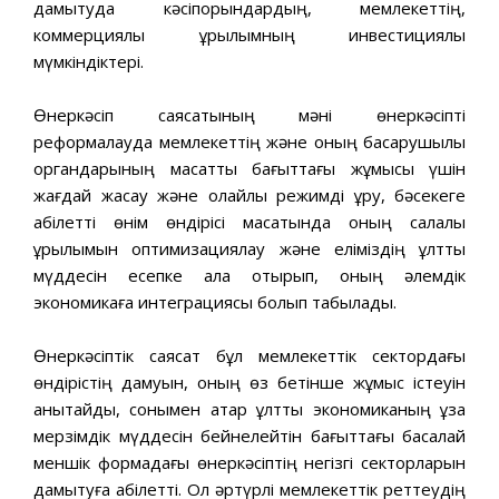
дамытуда кəсіпорындардың, мемлекеттің,
коммерциялық құрылымның инвестициялық
мүмкіндіктері.
Өнеркəсіп саясатының мəні өнеркəсіпті
реформалауда мемлекеттің жəне оның басқарушылық
органдарының мақсатты бағыттағы жұмысы үшін
жағдай жасау жəне қолайлы режимді құру, бəсекеге
қабілетті өнім өндірісі мақсатында оның салалық
құрылымын оптимизациялау жəне еліміздің ұлттық
мүддесін есепке ала отырып, оның əлемдік
экономикаға интеграциясы болып табылады.
Өнеркəсіптік саясат бұл мемлекеттік сектордағы
өндірістің дамуын, оның өз бетінше жұмыс істеуін
анықтайды, сонымен қатар ұлттық экономиканың ұзақ
мерзімдік мүддесін бейнелейтін бағыттағы басқалай
меншік формадағы өнеркəсіптің негізгі секторларын
дамытуға қабілетті. Ол əртүрлі мемлекеттік реттеудің