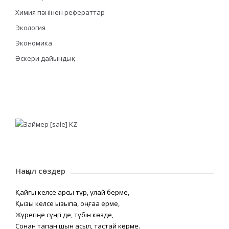
Химия пәнінен рефераттар
Экология
Экономика
Әскери дайындық
Нақыл сөздер
Қайғы келсе қарсы тұр, құлай берме,
Қызық келсе қызықпа, оңғаққа ерме,
Жүрегіңе сүңгі де, түбін көзде,
Сонан тапқан шын асыл, тастай көрме.