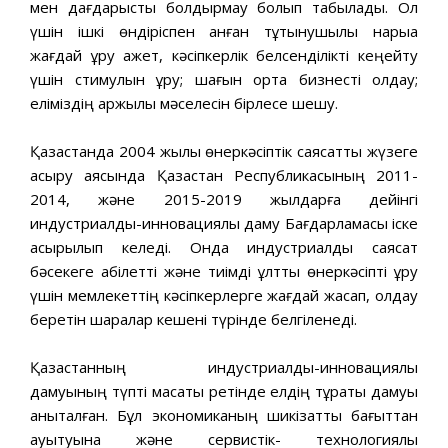
мен дағдарысты болдырмау болып табылады. Ол
үшін ішкі өндіріспен қанған тұтынушылық нарыққа
жағдай құру қажет, кəсіпкерлік белсенділікті кеңейту
үшін стимулын құру; шағын орта бизнесті қолдау;
еліміздің қаржылық мəселесін бірлесе шешу.
Қазақстанда 2004 жылы өнеркəсіптік саясатты жүзеге
асыру аясында Қазақстан Республикасының 2011-
2014, жəне 2015-2019 жылдарға дейінгі
индустриалды-инновациялық даму Бағдарламасы іске
асырылып келеді. Онда индустриалды саясат
бəсекеге қабілетті жəне тиімді ұлттық өнеркəсіпті құру
үшін мемлекеттің кəсіпкерлерге жағдай жасап, қолдау
беретін шаралар кешені түрінде белгіленеді.
Қазақстанның индустриалды-инновациялық
дамуының түпті мақсаты ретінде елдің тұрақты дамуы
анықталған. Бұл экономиканың шикізаттық бағыттан
ауытқуына жəне сервистік- технологиялық