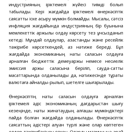
индустрияның іріктемелі жүйесі тиімді болып
табылады. Кері жағдайда іріктемелі өнеркəсіптік
саясатты іске асыру мүмкін болмайды. Мысалы, сəтсіз
инфляция жағдайында индустрияның бір буынына
мемлекеттік қаржылық қолдау көрсету тез құнсызданып
кетеді. Мұндай қолдаулар, қазақстандық жəне ресейлік
тəжірибе көрсеткендей, аз нəтиже береді. Бұл
жағдайда экономиканың нақты саласын қолдауға
арналған бюджеттік демеуқаржы немесе несиелік
эмиссия қаржы саласына беріліп, сауда-саттық
мақсаттарында қолданылады да, нəтижесінде тұрақты
валютаға айналды-рылып, шетелге шығарылады.
Өнеркəсіптің нақты саласын қолдауға арналған
іріктемелі əдіс экономиканың дағдарыстан шығу
кезеңінде, нақты жинақтаудың алғашқы мүмкіндіктері
пайда болған жағдайда қолданылады. Өнеркəсіптік
саясаттың əдістері алуан түрлі жəне олар көптеген
елдер тəжірибесінен өткен. Оларды мазмұнына қарай