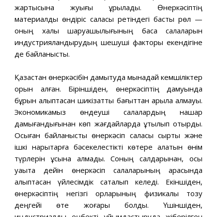
жартысына жуығы құрылады. Өнеркəсіптің
материалдық өндіріс саласы ретіндегі басты рөл —
оның халық шаруашылығының басқа салаларын
индустрияландырудың шешуші факторы екендігіне
де байланысты.
Қазақстан өнеркəсібін дамытуда мынадай кемшіліктер
орын алған. Біріншіден, өнеркəсіптің дамуында
бұрын қалыптасқан шикізаттық бағыттан арыла алмауы.
Экономикамыз өндеуші салалардың нашар
дамығандығынан көп жағдайларда ұтылып отырдық.
Осыған байланысты өнеркəсіп саласы сыртқы жəне
ішкі нарықтарға бəсекелестікті көтере алатын өнім
түрлерін ұсына алмады. Соның салдарынан, осы
уақытқа дейін өнеркəсіп салаларының арасында
қалыптасқан үйлесімдік сақталып келеді. Екіншіден,
өнеркəсіптің негізгі қорларының физикалық тозу
деңгейі өте жоғары болды. Үшіншіден,
иңдустриалды еңбекті ұйымдастыруда жіберілген