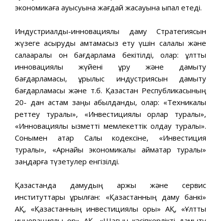
экономикаға ауысуына жағдай жасауына ықпал етеді.
Индустриалды-инновациялық даму Стратегиясын
жүзеге асыруды қамтамасыз ету үшін салалық жəне
салааралық он бағдарлама бекітілді, олар: ұлттық
инновациялық жүйені құру жəне дамыту
бағдарламасы, құрылыс индустриясын дамыту
бағдарламасы жəне т.б. Қазақстан Республикасының
20- дан астам заңы қабылданды, олар: «Техникалық
реттеу туралы», «Инвестициялық қорлар туралы»,
«Инновациялық қызметті мемлекеттік қолдау туралы».
Сонымен қатар Салық кодексіне, «Инвестиция
туралы», «Арнайы экономикалық аймақтар туралы»
заңдарға түзетулер енгізілді.
Қазақстанда дамудың қаржы жəне сервис
институттары құрылған: «Қазақстанның даму банкі»
АҚ, «Қазақстанның инвестициялық қоры» АҚ, «Ұлттық
инновациялық қор» АҚ, «Шағын кəсіпкерлікті дамыту