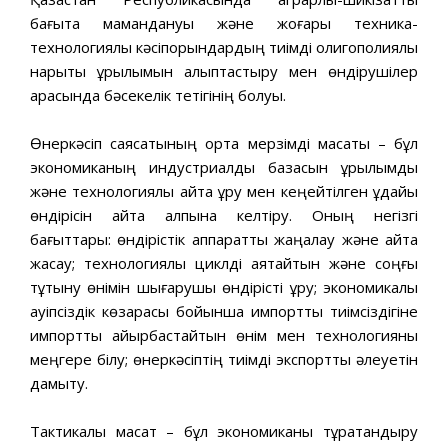
бағытқа мамандануы жəне жоғары техника-
технологиялық кəсіпорындардың тиімді олигополиялық
нарықтық құрылымын қалыптастыру мен өндірушілер
арасында бəсекелік тетігінің болуы.
Өнеркəсіп саясатының орта мерзімді мақсаты – бұл
экономиканың индустриалды базасын құрылымдық
жəне технологиялық қайта құру мен кеңейтілген ұдайы
өндірісін қайта қалпына келтіру. Оның негізгі
бағыттары: өндірістік аппаратты жаңалау жəне қайта
жасау; технологиялық циклді аяқтайтын жəне соңғы
тұтыну өнімін шығарушы өндірісті құру; экономикалық
қауіпсіздік көзқарасы бойынша импорттық тиімсіздігіне
импортты айырбастайтын өнім мен технологияны
меңгере білу; өнеркəсіптің тиімді экспорттық əлеуетін
дамыту.
Тактикалық мақсат – бұл экономиканы тұрақтандыру