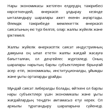
Нарық экономикасы жетілген елдердің тəжірибесі
көрсеткендей, өнеркəсіп құлдырау кезінде
ынталандыру шаралары қажет екенін аңғартады.
Əлемдік тəжірибеде мемлекеттік өнеркəсіп
саясатының екі түрі белгілі, олар: жалпы жүйелік жəне
іріктемелі.
Жалпы жүйелік өнеркəсіптік саясат индустрияның
дамуына оң ықпал ететін жалпы жағдай жасауға
бағытталған, ол деңгейлес жүргізіледі. Оның
шаралары нарықтың барлық субъектілеріне бірыңғай
əсер етіп, экономикалық, институционалды, ұйымдық
жəне құқықтық орталарды құрайды.
Мұндай саясат либералды болады, өйткені ол барлық
нарық субъектілері үшін экономикалық жəне құқықтық
жағдайлардың теңдігін қамтамасыз етуі керек. Ол
қаржылық тұрақтандыру шараларына сүйенеді.