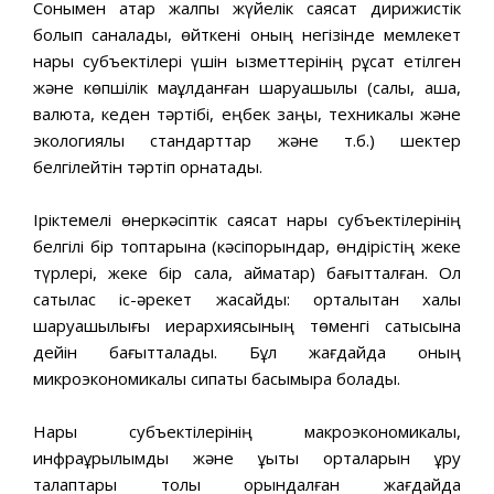
Сонымен қатар жалпы жүйелік саясат дирижистік
болып саналады, өйткені оның негізінде мемлекет
нарық субъектілері үшін қызметтерінің рұқсат етілген
жəне көпшілік мақұлданған шаруашылық (салық, ақша,
валюта, кеден тəртібі, еңбек заңы, техникалық жəне
экологиялық стандарттар жəне т.б.) шектер
белгілейтін тəртіп орнатады.
Іріктемелі өнеркəсіптік саясат нарық субъектілерінің
белгілі бір топтарына (кəсіпорындар, өндірістің жеке
түрлері, жеке бір сала, аймақтар) бағытталған. Ол
сатылас іс-əрекет жасайды: орталықтан халық
шаруашылығы иерархиясының төменгі сатысына
дейін бағытталады. Бұл жағдайда оның
микроэкономикалық сипаты басымырақ болады.
Нарық субъектілерінің макроэкономикалық,
инфрақұрылымдық жəне құқықтық орталарын құру
талаптары толық орындалған жағдайда