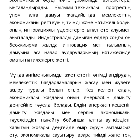
ынталандырады. Ғылыми-техникалық прогрестің
үнемі алға дамуы жағдайында мемлекеттің
экономиканы реттеуінің тиімді жəне нəтижелі болуы
оның инновациялық үдерістерге ықпал ете алуымен
анықталады. Индустриалды дамыған елдер соңғы он
бес-жиырма жылда инновация мен ғылымның
дамуына аса назар аударуларының нəтижесінде
қомақты нəтижелерге жетті.
Мұнда əңгіме ғылымды қажет ететін өнімді өндірудің
мемлекеттік бағдарламаларын жасау мен жүзеге
асыру туралы болып отыр. Кез келген елдің
экономикалық жағдайы оның өнеркəсібін дамыту
деңгейіне тəуелді болады. Елдің өнеркəсіп кешенін
дамыту жағдайы мен серпіні экономикалық
тəуелсіздікті нығайту бойынша, ұлттық қауіпсіздікті,
халықтың жоғары деңгейде өмір сүруін қамтамасыз
ету, экономикалық сауықтыру, өзара тиімді жəне тең