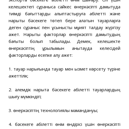
келешектегі сұранысқа сəйкес өнеркəсіпті дамытуда
тиімді бағыттарды қалыптастыруға қабілетті жəне
нарықтық бəсекеге төтеп бере алатын тауарларға
деген сұраныс пен ұсынысты мұқият талдау жүргізу
қажет. Нарықтық факторлар өнеркəсіпті дамытудың
бағыты болып табылады. Демек, келешекте
өнеркəсіптің құрылымын анықтауда келесідей
факторларды есепке алу қажет:
1. тауар нарығында тауар мен қызмет көрсету түріне
қажеттілік;
2. əлемдік нарықта бəсекеге қабілетті тауарлардың
шығу мүмкіндігі;
3. өнеркəсіптің технологиялық мамандануы;
4. бəсекеге қабілетті өнім өндірісі үшін өнеркəсіпті