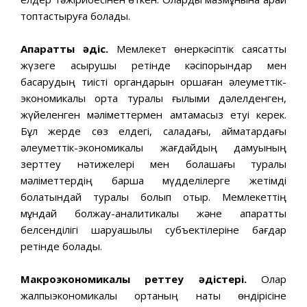
топтастыруға болады.
Ақпараттық əдіс.
Мемлекет өнеркəсіптік саясатты
жүзеге асырушы ретінде кəсіпорындар мен
басқарудың тиісті органдарын қоршаған əлеуметтік-
экономикалық орта туралы ғылыми дəлелденген,
жүйеленген мəліметтермен қамтамасыз етуі керек.
Бұл жерде сөз елдегі, саладағы, аймақтардағы
əлеуметтік-экономикалық жағдайдың дамуының
зерттеу нəтижелері мен болашағы туралы
мəліметтердің барша мүдделілерге жетімді
болатындай туралы болып отыр. Мемлекеттің
мұндай болжау-аналитикалық жəне ақпараттық
белсенділігі шаруашылық субъектілеріне бағдар
ретінде болады.
Макроэкономикалық реттеу əдістері.
Олар
жалпыэкономикалық ортаның нақты өндірісіне