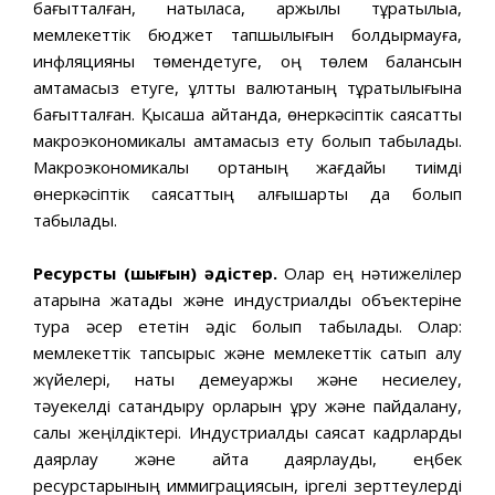
бағытталған, нақтыласақ, қаржылық тұрақтылыққа,
мемлекеттік бюджет тапшылығын болдырмауға,
инфляцияны төмендетуге, оң төлем балансын
қамтамасыз етуге, ұлттық валютаның тұрақтылығына
бағытталған. Қысқаша айтқанда, өнеркəсіптік саясатты
макроэкономикалық қамтамасыз ету болып табылады.
Макроэкономикалық ортаның жағдайы тиімді
өнеркəсіптік саясаттың алғышарты да болып
табылады.
Ресурстық (шығын) əдістер.
Олар ең нəтижелілер
қатарына жатады жəне индустриалды объектеріне
тура əсер ететін əдіс болып табылады. Олар:
мемлекеттік тапсырыс жəне мемлекеттік сатып алу
жүйелері, нақты демеуқаржы жəне несиелеу,
тəуекелді сақтандыру қорларын құру жəне пайдалану,
салық жеңілдіктері. Индустриалды саясат кадрларды
даярлау жəне қайта даярлауды, еңбек
ресурстарының иммиграциясын, іргелі зерттеулерді