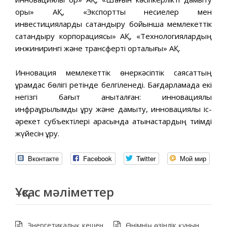
қоры» АҚ, «Экспорттық несиелер мен
инвестицияларды сақтандыру бойынша мемлекеттік
сақтандыру корпорациясы» АҚ, «Технологиялардың
инжинирингі жəне трансферті орталығы» АҚ.
Инновация мемлекеттік өнеркəсіптік саясаттың
құрамдас бөлігі ретінде белгіленеді. Бағдарламада екі
негізгі бағыт анықталған: инновациялық
инфрақұрылымды құру жəне дамыту, инновациялық іс-
əрекет субъектілері арасында қатынастардың тиімді
жүйесін құру.
Вконтакте
Facebook
Twitter
Мой мир
Ұқсас мәліметтер
Энергетикалық кешен
Өнімнің өзіндік құнын