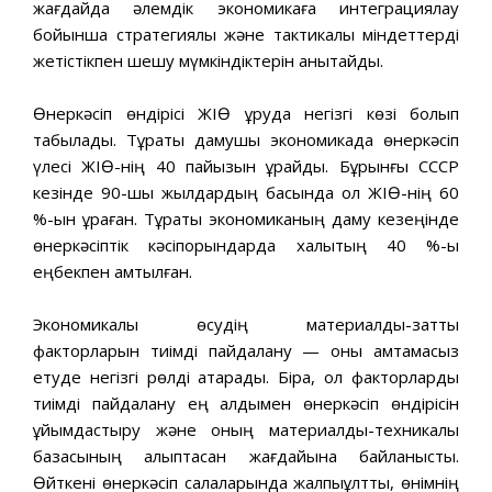
жағдайда əлемдік экономикаға интеграциялау
бойынша стратегиялық жəне тактикалық міндеттерді
жетістікпен шешу мүмкіндіктерін анықтайды.
Өнеркəсіп өндірісі ЖІӨ құруда негізгі көзі болып
табылады. Тұрақты дамушы экономикада өнеркəсіп
үлесі ЖІӨ-нің 40 пайызын құрайды. Бұрынғы СССР
кезінде 90-шы жылдардың басында ол ЖІӨ-нің 60
%-ын құраған. Тұрақты экономиканың даму кезеңінде
өнеркəсіптік кəсіпорындарда халықтың 40 %-ы
еңбекпен қамтылған.
Экономикалық өсудің материалдық-заттық
факторларын тиімді пайдалану — оны қамтамасыз
етуде негізгі рөлді атқарады. Бірақ, ол факторларды
тиімді пайдалану ең алдымен өнеркəсіп өндірісін
ұйымдастыру жəне оның материалдық-техникалық
базасының қалыптасқан жағдайына байланысты.
Өйткені өнеркəсіп салаларында жалпыұлттық, өнімнің