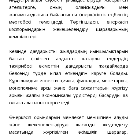
қателіктерге, оның қолайсыздығы мен
жағымсыздығына байланысты өнеркəсіптік еңбектің
мəртебесі төмендеді. Төртіншіден, өнеркəсіп
кəсіпорындарын жекешелендіру шараларының
кемшіліктері.
Кезінде дағдарыстық жылдардың қиыншылыктарын
бастан өткізген алдыңғы катарлы елдердің
тəжірибесі өкіметтің дағдарыстық жағдайларда
белсенді түрде ықпал еткендігін көруге болады.
Құрылымдык-инвести-циялық, фискалдық, монетарлық,
монополияға қарсы жəне баға саясаттарын жүргізу
арқылы жалпы экономикалық үрдістерді басқаруды өз
қолына алатынын көрсетеді.
Өнеркəсіп орындарын мемлекет меншігінен алуды
жəне жекешелен-діруді жасанды жеделдету
мақсатында жүргізілген əкімшілік шаралар,