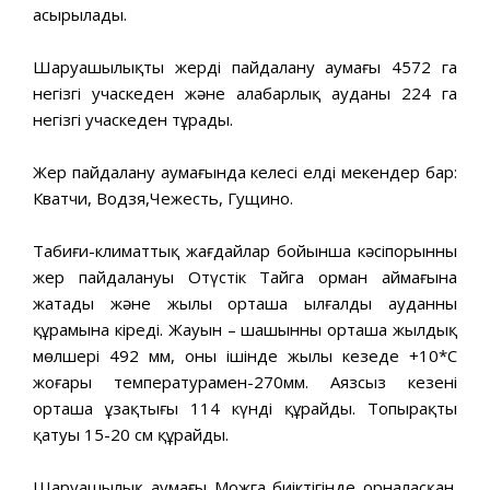
асырылады.
Шаруашылықтың жерді пайдалану аумағы 4572 га
негізгі учаскеден және алабарлық ауданы 224 га
негізгі учаскеден тұрады.
Жер пайдалану аумағында келесі елді мекендер бар:
Кватчи, Водзя,Чежесть, Гущино.
Табиғи-климаттық жағдайлар бойынша кәсіпорынның
жер пайдалануы Оңтүстік Тайга орман аймағына
жатады және жылы орташа ылғалды ауданның
құрамына кіреді. Жауын – шашынның орташа жылдық
мөлшері 492 мм, оның ішінде жылы кезеңде +10*С
жоғары температурамен-270мм. Аязсыз кезеңнің
орташа ұзақтығы 114 күнді құрайды. Топырақтың
қатуы 15-20 см құрайды.
Шаруашылық аумағы Можга биіктігінде орналасқан.