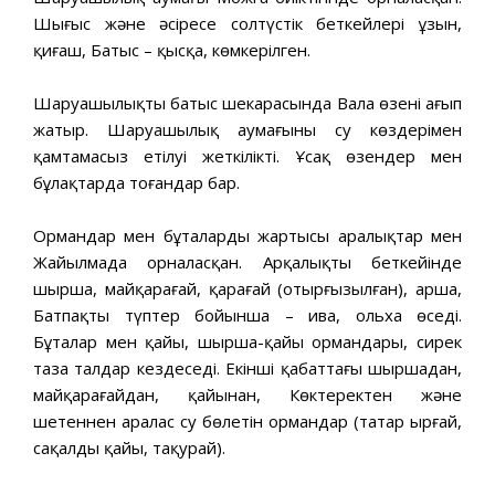
Шығыс және әсіресе солтүстік беткейлері ұзын,
қиғаш, Батыс – қысқа, көмкерілген.
Шаруашылықтың батыс шекарасында Вала өзені ағып
жатыр. Шаруашылық аумағының су көздерімен
қамтамасыз етілуі жеткілікті. Ұсақ өзендер мен
бұлақтарда тоғандар бар.
Ормандар мен бұталардың жартысы аралықтар мен
Жайылмада орналасқан. Арқалықтың беткейінде
шырша, майқарағай, қарағай (отырғызылған), арша,
Батпақты түптер бойынша – ива, ольха өседі.
Бұталар мен қайың, шырша-қайың ормандары, сирек
таза талдар кездеседі. Екінші қабаттағы шыршадан,
майқарағайдан, қайыңнан, Көктеректен және
шетеннен аралас су бөлетін ормандар (татар ырғай,
сақалды қайың, таңқурай).