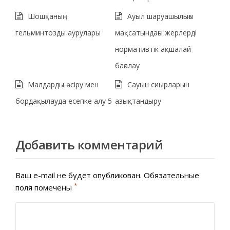
Шошқаның
Ауыл шаруашылығы
гельминтозды аурулары
мақсатындағы жерлерді
нормативтік ақшалай
бағалау
Малдарды өсіру мен
Сауын сиырларын
бордақылауда есепке алу 5
азықтандыру
Добавить комментарий
Ваш e-mail не будет опубликован.
Обязательные
*
поля помечены