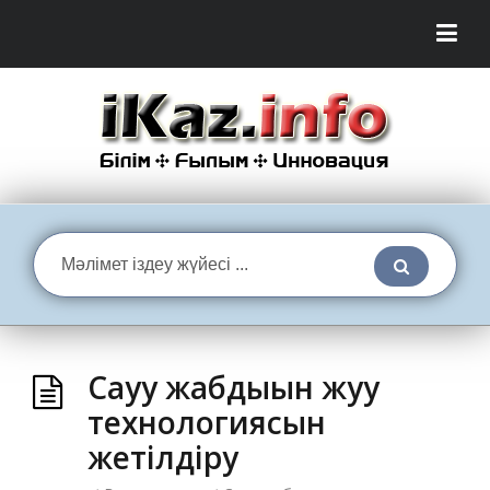
Сауу жабдығын жуу
технологиясын
жетілдіру