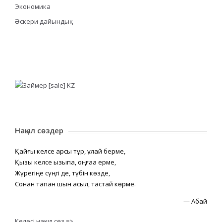
Экономика
Әскери дайындық
Нақыл сөздер
Қайғы келсе қарсы тұр, құлай берме,
Қызық келсе қызықпа, оңғаққа ерме,
Жүрегіңе сүңгі де, түбін көзде,
Сонан тапқан шын асыл, тастай көрме.
—
Абай
Келесі нақыл сөз =>