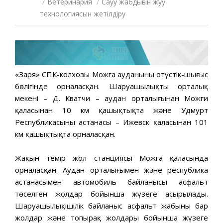
/
Ветеринария
/
Сауу жабдығын жуу
технологиясын жетілдіру
«Заря» СПК-колхозы Можга ауданының оңтүстік-шығыс
бөлігінде орналасқан. Шаруашылықтың орталық
мекені – Д. Кватчи – аудан орталығынан Можги
қаласынан 10 км қашықтықта және Удмурт
Республикасының астанасы – Ижевск қаласынан 101
км қашықтықта орналасқан.
Жақын темір жол станциясы Можга қаласында
орналасқан. Аудан орталығымен және республика
астанасымен автомобиль байланысы асфальт
төселген жолдар бойынша жүзеге асырылады.
Шаруашылықішілік байланыс асфальт жабыны бар
жолдар және топырақ жолдары бойынша жүзеге