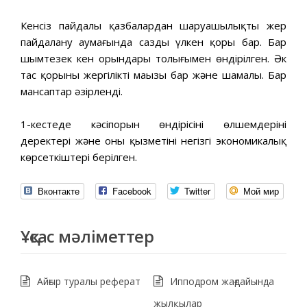
Кенсіз пайдалы қазбалардан шаруашылықтың жер
пайдалану аумағында саздың үлкен қоры бар. Бар
шымтезек кен орындары толығымен өндірілген. Әк
тас қорының жергілікті маңызы бар және шамалы. Бар
мансаптар әзірленді.
1-кестеде кәсіпорын өндірісінің өлшемдерінің
деректері және оның қызметінің негізгі экономикалық
көрсеткіштері берілген.
Вконтакте
Facebook
Twitter
Мой мир
Ұқсас мәліметтер
Айғыр туралы реферат
Ипподром жағдайында
жылқылар