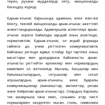
терең рухани мүдделерді ояту, эмоционалдық
бәсеңдеу жүреді.
Қарым-қатынас барысында адамның жеке өзін-өзі
бекіту, тікелей эмоционалдық қарым-қатынас қажеттілігі
қанағаттандырылады. Адамгершілік аспектілері қарым-
қатынас әсіресе байқалады мұндай оның қасиетінде,
нормативтілік. Қарым-қатынас, ол қандай формада
сөйлесе де, үнемі реттелген коммуникативтік
байланыс ретінде жұмыс істейді. Бұл тәртіпке оның
мақсаттары мен құралдарына байланысты қарым-
қатынасты реттейтін ережелер мен нормалардың
көмегімен қол жеткізіледі. Мысалы, басшылар мен
бағыныштылардың, сатушылар мен сатып
алушылардың қарым-қатынасы, жеке бұқаралық
коммуникациялар (жиналыстар, митингтер, ресми
және бейресми қарым-қатынастар). Олардың барлығы
тек мазмұнына ғана емес, сонымен қатар тиісті
нормалармен көзделген нысан, стиль, символика