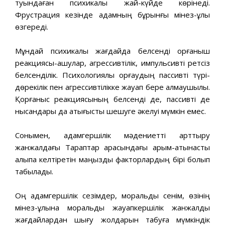
туындаған психикалық жай-күйде көрінеді.
Фрустрация кезінде адамның бұрынғы мінез-құлқы
өзгереді.
Мұндай психикалық жағдайда белсенді қорғаныш
реакциясы-ашулар, агрессивтілік, импульсивті ретсіз
белсенділік. Психологиялық қорғаудың пассивті түрі-
дөрекілік пен агрессивтілікке жауап бере алмаушылық.
Қорғаныс реакциясының белсенді де, пассивті де
нысандары да қақтығысты шешуге әкелуі мүмкін емес.
Сонымен, адамгершілік мәдениетті арттыру
жанжалдағы Тараптар арасындағы қарым-қатынасты
қалыпқа келтіретін маңызды факторлардың бірі болып
табылады.
Оң адамгершілік сезімдер, моральдық сенім, өзінің
мінез-құлқына моральдық жауапкершілік жанжалды
жағдайлардан шығу жолдарын табуға мүмкіндік