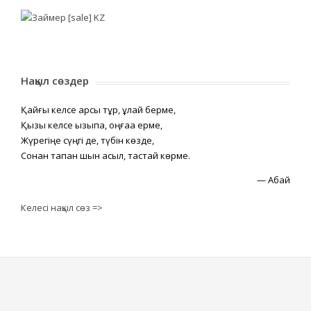
Нақыл сөздер
Қайғы келсе қарсы тұр, құлай берме,
Қызық келсе қызықпа, оңғаққа ерме,
Жүрегіңе сүңгі де, түбін көзде,
Сонан тапқан шын асыл, тастай көрме.
—
Абай
Келесі нақыл сөз =>