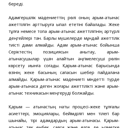
береді.
Адамгершілік мәдениеттің рөлі оның қарым-қатынас
қажеттілігін арттыруға ықпал ететіні байқалады. Жеке
тұлға немесе топқа қарым-қатынас қажеттілігінің әртүрлі
деңгейлері тән. Барлық мүшелерде мұндай қажеттілік
тиісті дами алмайды. Адам қарым-қатынас бойынша
Серіктестің позициясын анықтау, қарым-
қатынасушылар үшін қалайтын әңгімелесуші рөлін
көрсету қиынға соғады. Қарым-қатынас барысында
өзінің жеке басының сапасын шебер пайдалана
алмайды. Қарым-қатынас мәдениеті міндетті түрде
қарым-қатынасқа деген жоғары қажеттілікті және қарым-
қатынас техникасын меңгеруді болжайды.
Қарым — қатынастың нақты процесі-жеке тұлғалық
қасиеттері, эмоциялары, бейімділігі мен тілегі бар
шынайы, тірі адамдардың қарым-қатынасы. Қарым-
қатынас тек еңбек, саяси және өзге де қызметке