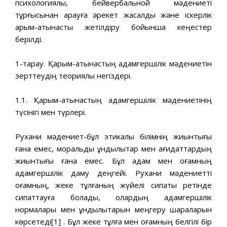
психологиялық, бейвербальной мәдениеті
тұрғысынан қарауға әрекет жасалды және іскерлік
қарым-қатынасты жетілдіру бойынша кеңестер
берілді.
1-тарау. Қарым-қатынастың адамгершілік мәдениетін
зерттеудің теориялық негіздері.
1.1. Қарым-қатынастың адамгершілік мәдениетінің
түсінігі мен түрлері.
Рухани мәдениет-бұл этикалық білімнің жиынтығы
ғана емес, моральдық құндылықтар мен қағидаттардың
жиынтығы ғана емес. Бұл адам мен қоғамның
адамгершілік даму деңгейі. Рухани мәдениетті
қоғамның, жеке тұлғаның жүйелі сипаты ретінде
сипаттауға болады, олардың адамгершілік
нормалары мен құндылықтарын меңгеру шараларын
көрсетеді[1] . Бұл жеке тұлға мен қоғамның белгілі бір