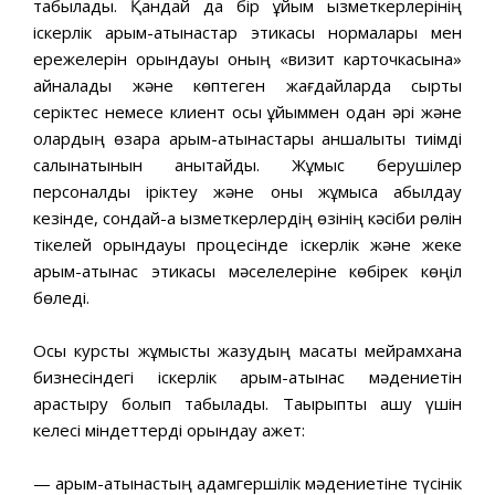
табылады. Қандай да бір ұйым қызметкерлерінің
іскерлік қарым-қатынастар этикасы нормалары мен
ережелерін орындауы оның «визит карточкасына»
айналады және көптеген жағдайларда сыртқы
серіктес немесе клиент осы ұйыммен одан әрі және
олардың өзара қарым-қатынастары қаншалықты тиімді
салынатынын анықтайды. Жұмыс берушілер
персоналды іріктеу және оны жұмысқа қабылдау
кезінде, сондай-ақ қызметкерлердің өзінің кәсіби рөлін
тікелей орындауы процесінде іскерлік және жеке
қарым-қатынас этикасы мәселелеріне көбірек көңіл
бөледі.
Осы курстық жұмысты жазудың мақсаты мейрамхана
бизнесіндегі іскерлік қарым-қатынас мәдениетін
қарастыру болып табылады. Тақырыпты ашу үшін
келесі міндеттерді орындау қажет:
— қарым-қатынастың адамгершілік мәдениетіне түсінік