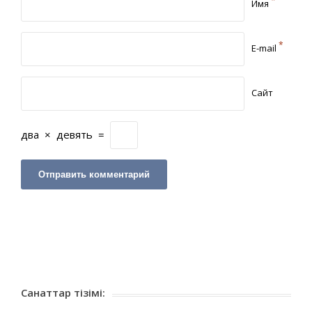
*
Имя
*
E-mail
Сайт
два
×
девять
=
Санаттар тізімі: