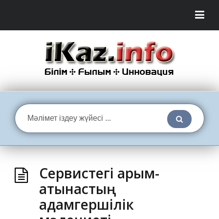
Сервистегі қарым-
қатынастың
адамгершілік