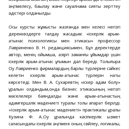
әңгімелесу, бақылау және сауалнама сияқты зерттеу
әдістері қолданылды.
Осы курстық жұмысты жазғанда мен келесі негізгі
дереккөздерге талдау жасадым: «іскерлік қарым-
қатынас психологиясы мен этикасы» профессор
Лавриненко В. Н. редакциясымен.. Бұл деректерде
автор, менің ойымша, қазіргі заманғы ұйымдар үшін
іскерлік қарым-қатынас ұғымын дәл береді. Толығырақ
Оқу Лавриенко фирмалардың барлық түрлеріне сәйкес
келетін іскерлік қарым-қатынас түрлерін нақты
көрсетеді. Мен В. А. Сухаревтің «іскер адам болу»
құралын қолдандым,онда бизнес этикасының негізгі
мәселелері баяндалды және қарым-қатынастың
адамгершілік мәдениеті туралы толық ақпарат берілді.
«Іскерлік қарым-қатынас мәдениеті» практикалық құралы
Кузина Ф. А..Оқу құралында кәсіпкерлік қызмет
саласындағы іскерлік әңгімені оның сөйлеу, логикалық,