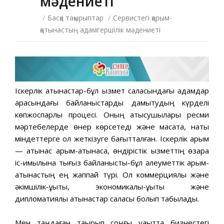
мәдениеті
/
Басқа тақырыптар
/
Сервистегі қарым-
қатынастың адамгершілік мәдениеті
Іскерлік қатынастар-бұл қызмет саласындағы адамдар
арасындағы байланыстарды дамытудың күрделі
көпжоспарлы процесі. Оның қатысушылары ресми
мәртебелерде өнер көрсетеді және мақсатқа, нақты
міндеттерге қол жеткізуге бағытталған. Іскерлік қарым
— қатынас қарым-қатынасқа, өндірістік қызметтің өзара
іс-қимылына тығыз байланысты-бұл әлеуметтік қарым-
қатынастың ең жаппай түрі. Ол коммерциялық және
әкімшілік-құқықтық, экономикалық-құқықтық және
дипломатиялық қатынастар саласы болып табылады.
Мен таңдаған тақырып соңғы уақытта бизнестегі