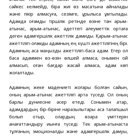
сәйкес келмейді, бірақ жиі өз мақсатына айналады
және пікір алмасуға, сезімге, құрылысқа ұмтылады.
Адамда қоғамдық тіршілік ретінде өзіне тән қарым-
қатынас, қарым-қатынас, әдеттегі әлеуметтік ортаға
деген адамгершілік қажеттілік дамиды. Қарым-қатынас
қажеттілігі-қоғамдық адамның ең күшті қажеттілігінің бірі.
Адамның аса маңызды қажеттілігі-басқа адам. Егер ол
басқа адаммен өз-өзін өлшей алмаса, онымен ой
алмасып, оған бағдар жасай алмаса, адам көп
жоғалтады.
Адамның жеке мәдениеті жоғары болған сайын,
оның қарым-қатынас қажеттілігі арта түседі. Ол оның
барлық дүниесіне әсер етеді. Сонымен қатар,
адамдардың бір-біріне наразылықтары аса талапшыл
болып отыр, олардың өзара үміттерін
қанағаттандыру қиынға түседі. Тек қарым-қатынаста
тұлғаның эмоционалдық және адамгершілік дамуы,