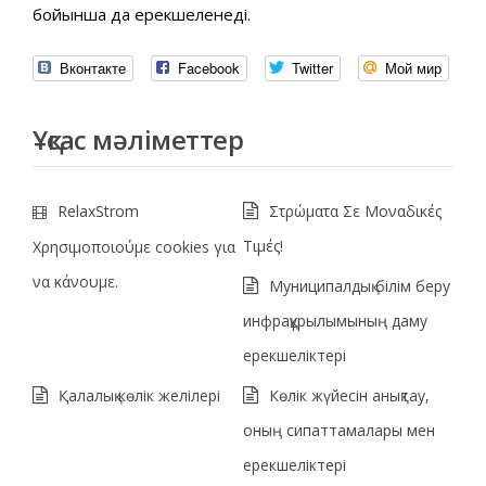
бойынша да ерекшеленеді.
Вконтакте
Facebook
Twitter
Мой мир
Ұқсас мәліметтер
RelaxStrom
Στρώματα Σε Μοναδικές
Τιμές!
Χρησιμοποιούμε cookies για
να κάνουμε.
Муниципалдық білім беру
инфрақұрылымының даму
ерекшеліктері
Қалалық көлік желілері
Көлік жүйесін анықтау,
оның сипаттамалары мен
ерекшеліктері