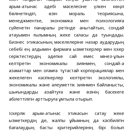
қарым-қатынас әдебі мәселесіне үлкен көңіл
бөлінетіндігі, өзін мораль теориясына,
менеджментке, экономика мен психологияға
сүйенетін пәнаралық ретінде анықтайтын, сондай
атауымен ғылымның жеке саласы да туындады.
Бизнес этикасының мәселелеріне назар аударудың
себебі ең алдымен фирмаға қызметкерлер мен іскер
серіктестердің әдепке сай емес мінез-құлқын
келтіретін экономикалық зиянмен, сондай-ақ
азаматтар мен қоғамға тұтастай корпорациялар мен
жекелеген кәсіпкерлер келтіретін экологиялық,
экономикалық және әлеуметтік зиянмен байланысты,
шығындарды азайтуға және өзінің бәсекеге
қабілеттілігін арттыруға ұмтыла отырып.
Іскерлік қарым-қатынас этикасын сақтау жеке
қызметкердің де, жалпы ұйымның да кәсібилігін
бағалаудың басты критерийлерінің бірі болып