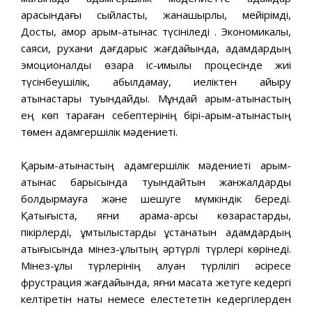
арасындағы сыйластық, жанашырлық, мейірімді,
Достық, қамқор қарым-қатынас түсініледі . Экономикалық,
саяси, рухани дағдарыс жағдайында, адамдардың
эмоционалдық өзара іс-қимылы процесінде жиі
түсінбеушілік, қабылдамау, иеліктен айыру
қатынастары туындайды. Мұндай қарым-қатынастың
ең көп тараған себептерінің бірі-қарым-қатынастың
төмен адамгершілік мәдениеті.
Қарым-қатынастың адамгершілік мәдениеті қарым-
қатынас барысында туындайтын жанжалдарды
болдырмауға және шешуге мүмкіндік береді.
Қақтығыста, яғни қарама-қарсы көзқарастарды,
пікірлерді, ұмтылыстарды ұстанатын адамдардың
қақтығысында мінез-құлықтың әртүрлі түрлері көрінеді.
Мінез-құлық түрлерінің алуан түрлілігі әсіресе
фрустрация жағдайында, яғни мақсатқа жетуге кедергі
келтіретін нақты немесе елестететін кедергілерден