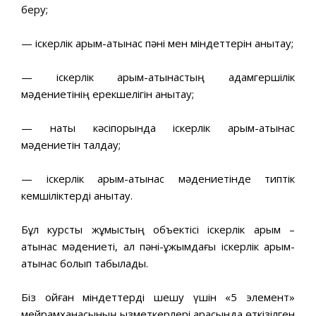
беру;
— іскерлік қарым-қатынас пәні мен міндеттерін анықтау;
— іскерлік қарым-қатынастың адамгершілік
мәдениетінің ерекшелігін анықтау;
— нақты кәсіпорында іскерлік қарым-қатынас
мәдениетін талдау;
— іскерлік қарым-қатынас мәдениетінде типтік
кемшіліктерді анықтау.
Бұл курстық жұмыстың объектісі іскерлік қарым –
қатынас мәдениеті, ал пәні-ұжымдағы іскерлік қарым-
қатынас болып табылады.
Біз қойған міндеттерді шешу үшін «5 элемент»
мейрамханасының қызметкерлері арасында өткізілген