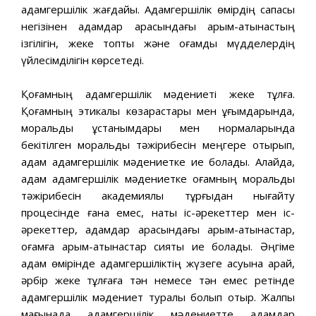
адамгершілік жағдайы. Адамгершілік өмірдің сапасы
негізінен адамдар арасындағы қарым-қатынастың
ізгілігін, жеке топтық және қоғамдық мүдделердің
үйлесімділігін көрсетеді.
Қоғамның адамгершілік мәдениеті жеке тұлға.
Қоғамның этикалық көзқарастары мен ұғымдарында,
моральдық ұстанымдары мен нормаларында
бекітілген моральдық тәжірибесін меңгере отырып,
адам адамгершілік мәдениетке ие болады. Алайда,
адам адамгершілік мәдениетке қоғамның моральдық
тәжірибесін академиялық тұрғыдан нығайту
процесінде ғана емес, нақты іс-әрекеттер мен іс-
әрекеттер, адамдар арасындағы қарым-қатынастар,
қоғамға қарым-қатынастар сияқты ие болады. Әңгіме
адам өмірінде адамгершіліктің жүзеге асуына қарай,
әрбір жеке тұлғаға тән немесе тән емес ретінде
адамгершілік мәдениет туралы болып отыр. Жалпы
мағынада адамгершілік мәдениетте адамдар