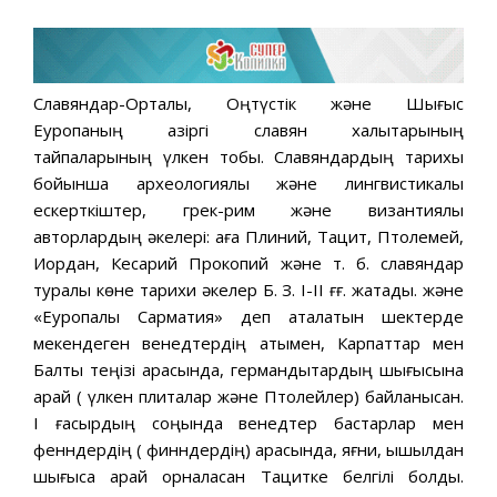
Славяндар-Орталық, Оңтүстік және Шығыс
Еуропаның қазіргі славян халықтарының
тайпаларының үлкен тобы. Славяндардың тарихы
бойынша археологиялық және лингвистикалық
ескерткіштер, грек-рим және византиялық
авторлардың әкелері: аға Плиний, Тацит, Птолемей,
Иордан, Кесарий Прокопий және т. б. славяндар
туралы көне тарихи әкелер Б. З. І-ІІ ғғ. жатады. және
«Еуропалық Сарматия» деп аталатын шектерде
мекендеген венедтердің атымен, Карпаттар мен
Балтық теңізі арасында, германдықтардың шығысына
қарай ( үлкен плиталар және Птолейлер) байланысқан.
I ғасырдың соңында венедтер бастарлар мен
фенндердің ( финндердің) арасында, яғни, қышқылдан
шығысқа қарай орналасқан Тацитке белгілі болды.