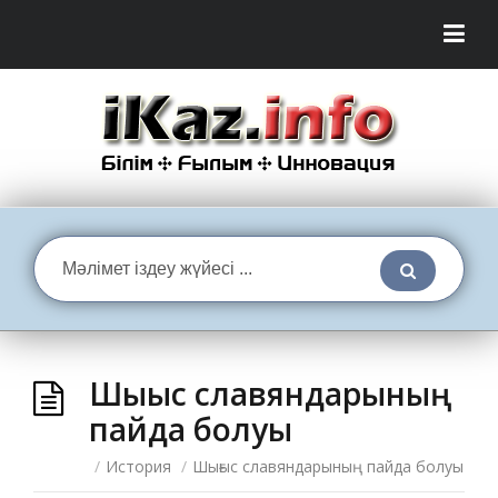
Шығыс славяндарының
пайда болуы
/
История
/
Шығыс славяндарының пайда болуы