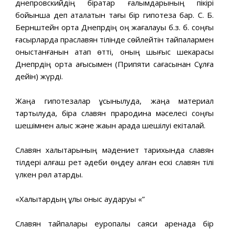
днепровскийдің бірқатар ғалымдарының пікірі
бойынша деп аталатын тағы бір гипотеза бар. С. Б.
Бернштейн орта Днепрдің оң жағалауы б.з. б. соңғы
ғасырларда праславян тілінде сөйлейтін тайпалармен
қоныстанғанын атап өтті, оның шығыс шекарасы
Днепрдің орта ағысымен (Припяти сағасынан Сұлға
дейін) жүрді.
Жаңа гипотезалар ұсынылуда, жаңа материал
тартылуда, бірақ славян прародина мәселесі соңғы
шешімнен алыс және жақын арада шешілуі екіталай.
Славян халықтарының мәдениет тарихында славян
тілдері алғаш рет әдеби өңдеу алған ескі славян тілі
үлкен рөл атқарды.
«Халықтардың ұлы қоныс аударуы «”
Славян тайпалары еуропалық саяси аренада бір