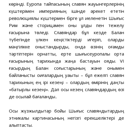
көрінді. Еуропа тайпасының славян жауынгерлерінің
күштерімен империяның ішінде әрекет ететін
революциялық күштермен бірге құл иеленетін Шығыс
Рим және сторицамен оны құлдық пен тежелу
ғасырына төледі. Славяндар бұл кезде Балқан
түбегінде үлкен кеңістіктерді игеріп, оларды
мәңгілікке қоныстандырды, онда өзінің қоғамдық
тәртіптерін орнатты, ерте шығысеуропалық орта
ғасырының тарихында жаңа бастауын қояды. VI
ғасырдың Балқан соғыстарының және онымен
байланысты оқиғалардың уақыты – бұл ежелгі славян
тарихының ең ірі кезеңі – олардың өмірінің даңқты
«батырлық кезеңі». Дәл осы кезең славяндардың өзі
де осылай бағаланды..
Осы жүзжылдықтар бойы Шығыс славяндықтардың
этникалық картинасының негізгі ерекшеліктері де
қалыптасты.