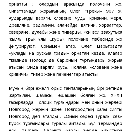
орнатты ; олардың арасында полочани жоқ.
Сипаттамада жорығының Олег «Грекы» 907 ж.
Аударылды варяги, словене, чудь, кривичи, меря,
древляне, радимичи, алаңқайда, вятичи, хорваттар,
северяне, дулебы және тиверцы, «си вси звахуться
жылғы Грьк Ұлы Скуфь»; полочане тізбесінде жоқ
фигурируют. Сонымен қатар, Олег Царьградта
«уклады на рускыа грады» орнатқан кезде, қалалар
тізімінде Полоцк де бар,оның тұрғындары жорыққа
қатысқан. Онда варяги, русь, Поляна, «словене және
кривичи», тивер және печенегтер қатысты.
Мұның бәрі ежелгі орыс тайпаларының бірі ретінде
жартылай, шамасы, ешқашан болған жоқ. XI-XII
ғасырларда Полоцк тұрғындары мен оның жерлері
Новгород жерінің және Новгородтың халқы сияқты
Новгород деп аталды . «Ойын сөресі туралы сөз»
Курск тұрғындары туралы айтады. Бұл терминдер
ескі ,тайпалық бөліністі барлық жерде ығыстыра