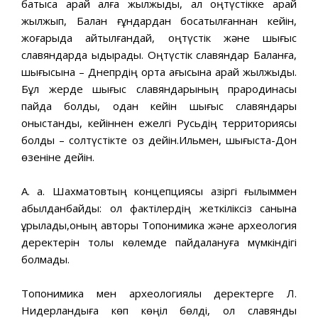
батысқа қарай алға жылжыды, ал оңтүстікке қарай
жылжып, Балқан ғұндардан босатылғаннан кейін,
жоғарыда айтылғандай, оңтүстік және шығыс
славяндарда ыдырады. Оңтүстік славяндар Балқанға,
шығысына – Днепрдің орта ағысына қарай жылжыды.
Бұл жерде шығыс славяндарының прародинасы
пайда болды, одан кейін шығыс славяндары
қоныстанды, кейіннен ежелгі Русьдің территориясы
болды – солтүстікте оз дейін.Ильмен, шығыста-Дон
өзеніне дейін.
А. а. Шахматовтың концепциясы қазіргі ғылыммен
қабылданбайды: ол фактілердің жеткіліксіз санына
құрылады,оның авторы Топонимика және археология
деректерін толық көлемде пайдалануға мүмкіндігі
болмады.
Топонимика мен археологиялық деректерге Л.
Нидерландыға көп көңіл бөлді, ол славяндық