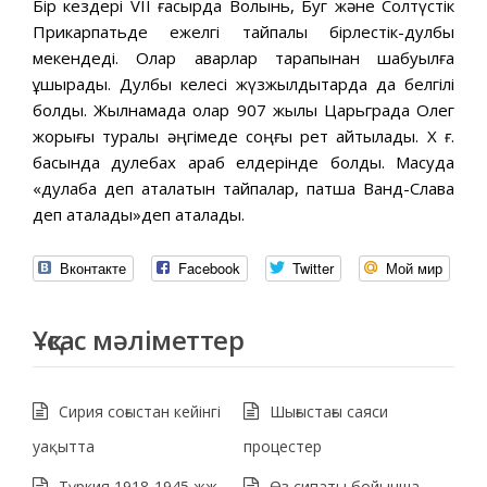
Бір кездері VII ғасырда Волынь, Буг және Солтүстік
Прикарпатьде ежелгі тайпалық бірлестік-дулбы
мекендеді. Олар аварлар тарапынан шабуылға
ұшырады. Дулбы келесі жүзжылдықтарда да белгілі
болды. Жылнамада олар 907 жылы Царьградқа Олег
жорығы туралы әңгімеде соңғы рет айтылады. X ғ.
басында дулебах араб елдерінде болды. Масуда
«дулаба деп аталатын тайпалар, патша Ванд-Слава
деп аталады»деп аталады.
Вконтакте
Facebook
Twitter
Мой мир
Ұқсас мәліметтер
Сирия соғыстан кейінгі
Шығыстағы саяси
уақытта
процестер
Түркия 1918-1945 жж
Өз сипаты бойынша