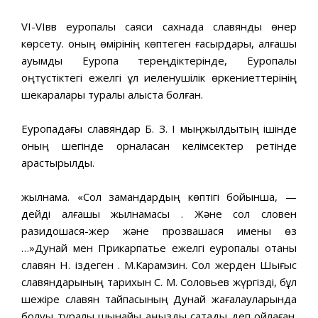
VI-VIвв еуропалық саяси сахнада славяндық өнер
көрсету. оның өмірінің көптеген ғасырдары, алғашқы
қауымдық Еуропа тереңдіктерінде, Еуропалық
оңтүстіктегі ежелгі құл иеленушілік өркениеттерінің
шекаралары туралы алыста болған.
Еуропадағы славяндар Б. З. І мыңжылдықтың ішінде
оның шегінде орналасқан келімсектер ретінде
қарастырылды.
жылнама. «Сол замандардың көптігі бойынша, —
дейді алғашқы жылнамасы . Және сол словен
разидошася-жер және прозвашася имены өз
…»Дунай мен Прикарпатье ежелгі еуропалық отаны
славян Н. іздеген . М.Карамзин. Сол жерден Шығыс
славяндарының тарихын С. М. Соловьев жүргізді, бұл
шежіре славян тайпасының Дунай жағалауларында
болуы туралы шынайы аңызды сақтады деп ойлаған.