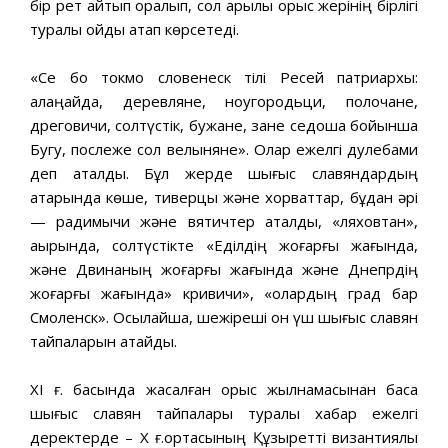
бір рет қайтып оралып, сол арқылы орыс жерінің бірлігі
туралы ойды атап көрсетеді.
«Се бо токмо словенеск тілі Ресей патриархы:
алаңқайда, деревляне, ноугородьци, полочане,
дреговичи, солтүстік, бужане, зане седоша бойынша
Бугу, послеже сол велыняне». Олар ежелгі дулебами
деп аталды. Бұл жерде шығыс славяндардың
қатарында көше, тиверцы және хорваттар, бұдан әрі
— радимычи және вятичтер аталды, «ляховтан»,
ақырында, солтүстікте «Еділдің жоғарғы жағында,
және Двинаның жоғарғы жағында және Днепрдің
жоғарғы жағында» кривичи», «олардың град бар
Смоленск». Осылайша, шежіреші он үш шығыс славян
тайпаларын атайды.
XI ғ. басында жасалған орыс жылнамасынан басқа
шығыс славян тайпалары туралы хабар ежелгі
деректерде – X ғ.ортасының Құзыретті византиялық