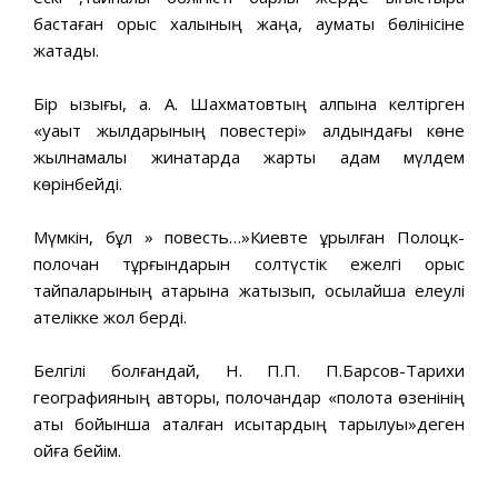
бастаған орыс халқының жаңа, аумақтық бөлінісіне
жатады.
Бір қызығы, а. А. Шахматовтың қалпына келтірген
«уақыт жылдарының повестері» алдындағы көне
жылнамалық жинақтарда жарты адам мүлдем
көрінбейді.
Мүмкін, бұл » повесть…»Киевте құрылған Полоцк-
полочан тұрғындарын солтүстік ежелгі орыс
тайпаларының қатарына жатқызып, осылайша елеулі
қателікке жол берді.
Белгілі болғандай, Н. П.П. П.Барсов-Тарихи
географияның авторы, полочандар «полота өзенінің
аты бойынша аталған қисықтардың тарылуы»деген
ойға бейім.