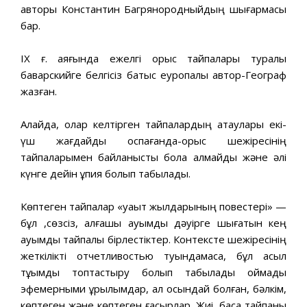
авторы Константин Багрянородныйдың шығармасы
бар.
IX ғ. аяғында ежелгі орыс тайпалары туралы
баварскийге белгісіз батыс еуропалық автор-Географ
жазған.
Алайда, олар келтірген тайпалардың атаулары екі-
үш жағдайды қоспағанда-орыс шежіресінің
тайпаларымен байланысты бола алмайды және әлі
күнге дейін құпия болып табылады.
Көптеген тайпалар «уақыт жылдарының повестері» —
бұл ,сөзсіз, алғашқы қауымдық дәуірге шығатын кең
ауқымды тайпалық бірлестіктер. Контексте шежіресінің
жеткілікті отчетливостью туындамаса, бұл асыл
тұқымды топтастыру болып табылады қоймады
эфемерными құрылымдар, ал осындай болған, бәлкім,
көптеген және көптеген ғасырлар. Жиі, басқа тайпаны