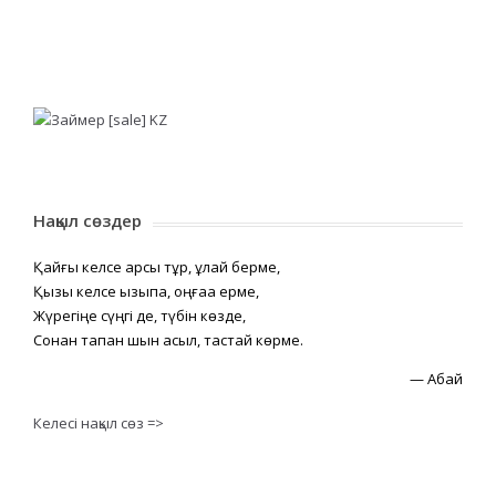
Нақыл сөздер
Қайғы келсе қарсы тұр, құлай берме,
Қызық келсе қызықпа, оңғаққа ерме,
Жүрегіңе сүңгі де, түбін көзде,
Сонан тапқан шын асыл, тастай көрме.
—
Абай
Келесі нақыл сөз =>