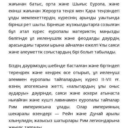
жағынан батыс, орта және Шығыс Еуропа, және
екінші жағынан Жерорта теңізі мен Қара теңізіндегі
құлдық мемлекеттердің күресінің қарқынды уақытында
бірінші рет шықты. Бірнеше жүзжылдықтарға созылған
бұл қатал күрес еуропалық материктің маңызды
бөлігінде құл иеленушілік және феодалдық дәуірдің
арасындағы тарихи қырына айналған ежелгі Ұлы саяси
және әлеуметтік соғыстардың бірі болып табылады.
Біздің дәуіріміздің шебінде басталған және біртіндеп
тереңірек және кеңірек өсе отырып, құл иеленуші
әлеммен еуропалық тайпалардың күресі ІІ-VII ғғ.
өзінің апогеясына жетті, «халықтардың ұлы қоныс
аударуы» дәуірінде, саяси және әскери қатынаста
нығайған және күшті лавинамен еуропалық тайпалар
Рим империясына құлады. Олар империяның
шекаралық өзендері — Рейн және Дунай арқылы
хлынулидің жазықсыз шатырлары Рим легиондарына
жеңіліс таппады.