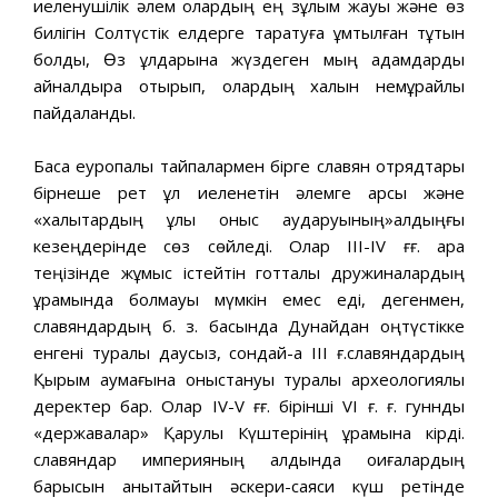
иеленушілік әлем олардың ең зұлым жауы және өз
билігін Солтүстік елдерге таратуға ұмтылған тұтқын
болды, Өз құлдарына жүздеген мың адамдарды
айналдыра отырып, олардың халқын немқұрайлы
пайдаланды.
Басқа еуропалық тайпалармен бірге славян отрядтары
бірнеше рет құл иеленетін әлемге қарсы және
«халықтардың ұлы қоныс аударуының»алдыңғы
кезеңдерінде сөз сөйледі. Олар III-IV ғғ. қара
теңізінде жұмыс істейтін готталық дружиналардың
құрамында болмауы мүмкін емес еді, дегенмен,
славяндардың б. з. басында Дунайдан оңтүстікке
енгені туралы даусыз, сондай-ақ III ғ.славяндардың
Қырым аумағына қоныстануы туралы археологиялық
деректер бар. Олар IV-V ғғ. бірінші VI ғ. ғ. гунндық
«державалар» Қарулы Күштерінің құрамына кірді.
славяндар империяның алдында оқиғалардың
барысын анықтайтын әскери-саяси күш ретінде