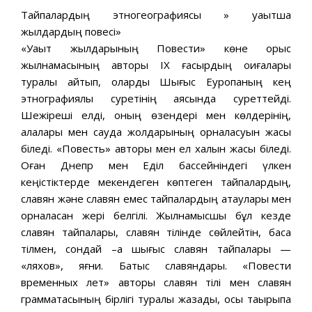
Тайпалардың этногеографиясы » уақытша
жылдардың повесі»
«Уақыт жылдарының Повести» көне орыс
жылнамасының авторы IX ғасырдың оқиғалары
туралы айтып, оларды Шығыс Еуропаның кең
этнографиялық суретінің аясында суреттейді.
Шежіреші елді, оның өзендері мен көлдерінің,
қалалары мен сауда жолдарының орналасуын жақсы
біледі. «Повесть» авторы мен ел халқын жақсы біледі.
Оған Днепр мен Еділ бассейніндегі үлкен
кеңістіктерде мекендеген көптеген тайпалардың,
славян және славян емес тайпалардың атаулары мен
орналасқан жері белгілі. Жылнамысшы бұл кезде
славян тайпалары, славян тілінде сөйлейтін, басқа
тілмен, сондай –ақ шығыс славян тайпалары —
«ляхов», яғни. Батыс славяндары. «Повести
временных лет» авторы славян тілі мен славян
грамматасының бірлігі туралы жазады, осы тақырыпқа