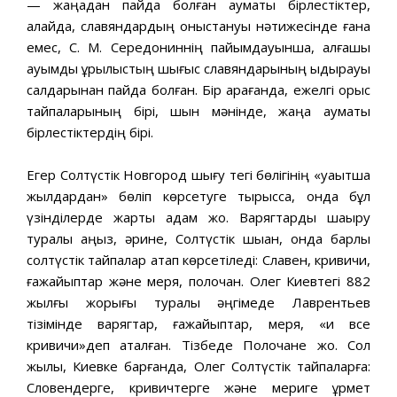
— жаңадан пайда болған аумақтық бірлестіктер,
алайда, славяндардың қоныстануы нәтижесінде ғана
емес, С. М. Середониннің пайымдауынша, алғашқы
қауымдық құрылыстың шығыс славяндарының ыдырауы
салдарынан пайда болған. Бір қарағанда, ежелгі орыс
тайпаларының бірі, шын мәнінде, жаңа аумақтық
бірлестіктердің бірі.
Егер Солтүстік Новгород шығу тегі бөлігінің «уақытша
жылдардан» бөліп көрсетуге тырысса, онда бұл
үзінділерде жарты адам жоқ. Варягтарды шақыру
туралы аңыз, әрине, Солтүстік шыққан, онда барлық
солтүстік тайпалар атап көрсетіледі: Славен, кривичи,
ғажайыптар және меря, полочан. Олег Киевтегі 882
жылғы жорығы туралы әңгімеде Лаврентьев
тізімінде варягтар, ғажайыптар, меря, «и все
кривичи»деп аталған. Тізбеде Полочане жоқ. Сол
жылы, Киевке барғанда, Олег Солтүстік тайпаларға:
Словендерге, кривичтерге және мериге құрмет