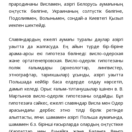
прародинаны Висламен, қазіргі Белорусь аумағының
оңтүстік бөлігіне, Украинаның солтүстік бөлігіне,
Подолиямен, Волыньмен, сондай-ақ Киевтегі Қызыл
иекпен шектейді.
Славяндардың ежелгі аумағы туралы даулар қазіргі
уақытта да жалғасуда. Ең айқын түрде бір-біріне
қарама-қарсы екі гипотеза бөлінеді: висло-одерская
және ортатенепровская. Висло-одерлік гипотезаны
поляк ғалымдары (археологтар, лингвистер,
этнографтар, тарихшылар) ұсынды, қазіргі уақытта
Польшада кейбір басқа елдерде қолдау көрсетіп,
дамып келеді. Орыс ғалым-тілтанушылар ішінен в. В.
Мартынов висло-одерлік гипотезаны қолдайды. Бұл
гипотезаға сәйкес, ежелгі славяндар Висла мен Одер
арасындағы дербес этно тілді бірлік ретінде
қалыптасты, яғни. шамамен қазіргі Польша аумағында,
шамамен б.з. бірінші ғасырларда олардың оңтүстікке
(Карпаттар мен Дунайға және Балқанға Венгр