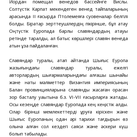
Иордан помещал венедов бассейнге Вислы.
Солтүстік Карпат мекендеген венед тайпаларының
арасында II ғасырда Птолемеяға суовеналар белгілі
болды. Бірқатар зерттеушілердің пікірінше, бұл атау
Оңтүстік Еуропада барлық славяндардың атауы
ретінде таралды, ал батыс көршілері славян венеда
атын ұзақ пайдаланған.
Славяндар туралы, атап айтқанда Шығыс Еуропа
жазығындағы славяндар туралы, ежелгі
авторлардың шығармаларындағы алғашқы шынайы
және нақты мәліметтер Византия империясының
Балқан провинцияларына славяндық жасаған орасан
зор басталу уақытына б.з. VI-VII ғасырларға жатады.
Осы кезеңде славяндар Еуропада кең кеңістік алды.
Олар бірінші мемлекеттерді құруға кіріскен және
Шығыс Еуропаның одан әрі тарихи тағдырын өз
қолына алған сол кездегі саяси және әскери күш
болып табылады.