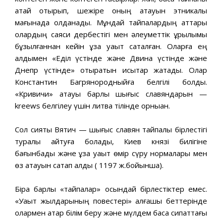
атай отырып, шежіре оның атауын этникалық
мағынада қолданады. Мұндай тайпалардың аттары
олардың саяси дербестігі мен әлеуметтік құрылымы
бұзылғаннан кейін ұзақ уақыт сақталған. Оларға ең
алдымен «Еділ үстінде және Двина үстінде және
Днепр үстінде» отыратын қисықтар жатады. Олар
Константин Багрянородныйға белгілі болды.
«Кривичи» атауы барлық шығыс славяндарын —
kreews белгілеу үшін литва тілінде орныққан.
Сол сияқты Вятич — шығыс славян тайпалық бірлестігі
туралы айтуға болады, Киев князі билігіне
бағынбады және ұзақ уақыт өмір сүру нормалары мен
өз атауын сақтап қалды ( 1197 ж.бойынша).
Бірақ барлық «тайпалар» осындай бірлестіктер емес.
«Уақыт жылдарының повестері» алғашқы беттерінде
олармен қатар білім беру және мүлдем басқа сипаттағы