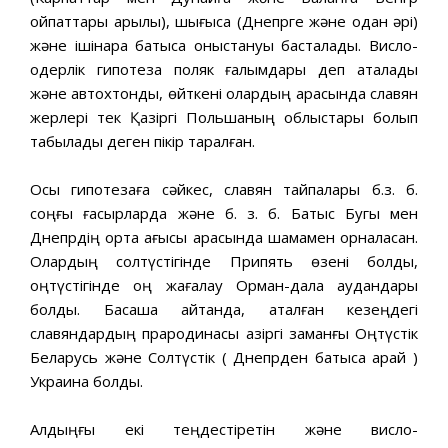
ойпаттары арқылы), шығысқа (Днепрге және одан әрі)
және ішінара батысқа қоныстануы басталады. Висло-
одерлік гипотеза поляк ғалымдары деп аталады
және автохтондық, өйткені олардың арасында славян
жерлері тек Қазіргі Польшаның облыстары болып
табылады деген пікір таралған.
Осы гипотезаға сәйкес, славян тайпалары б.з. б.
соңғы ғасырларда және б. з. б. Батыс Бугы мен
Днепрдің орта ағысы арасында шамамен орналасқан.
Олардың солтүстігінде Припять өзені болды,
оңтүстігінде оң жағалау Орман-дала аудандары
болды. Басқаша айтқанда, аталған кезеңдегі
славяндардың прародинасы қазіргі заманғы Оңтүстік
Беларусь және Солтүстік ( Днепрден батысқа қарай )
Украина болды.
Алдыңғы екі теңдестіретін және висло-