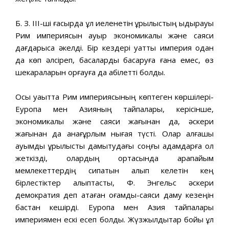
Б. З. III-ші ғасырда құл иеленетін құрылыстың ыдырауы
Рим империясын ауыр экономикалық және саяси
дағдарысқа әкелді. Бір кездері қуатты империя одан
да көп әлсіреп, басқаларды басқаруға ғана емес, өз
шекараларын қорғауға да қабілетті болды.
Осы уақытта Рим империясының көптеген көршілері-
Еуропа мен Азияның тайпалары, керісінше,
экономикалық және саяси жағынан да, әскери
жағынан да анағұрлым нығая түсті. Олар алғашқы
қауымдық құрылысты дамытудағы соңғы қадамдарға қол
жеткізді, олардың ортасында қарапайым
мемлекеттердің сипатын алып келетін кең
бірлестіктер қалыптасты, Ф. Энгельс әскери
демократия деп атаған қоғамдық-саяси даму кезеңін
бастан кешірді. Еуропа мен Азия тайпалары
империямен ескі есеп болды. Жүзжылдықтар бойы құл