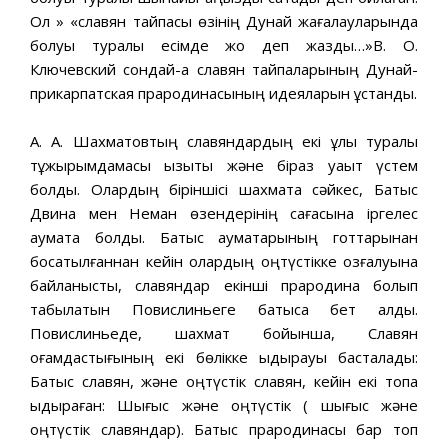
Ол » «славян тайпасы өзінің Дунай жағалауларында
болуы туралы есімде жоқ деп жазды…»В. О.
Ключевский сондай-ақ славян тайпаларының Дунай-
прикарпатская прародинасының идеяларын ұстанды.
А. А. Шахматовтың славяндардың екі ұлы туралы
тұжырымдамасы қызықты және біраз уақыт үстем
болды. Олардың біріншісі шахматқа сәйкес, Батыс
Двина мен Неман өзендерінің сағасына іргелес
аумақта болды. Батыс аумақтарының готтарынан
босатылғаннан кейін олардың оңтүстікке қозғалуына
байланысты, славяндар екінші прародина болып
табылатын Повислиньеге батысқа бет алды.
Повислиньеде, шахмат бойынша, Славян
қоғамдастығының екі бөлікке ыдырауы басталады:
Батыс славян, және оңтүстік славян, кейін екі топқа
ыдыраған: Шығыс және оңтүстік ( шығыс және
оңтүстік славяндар). Батыс прародинасы бар топ