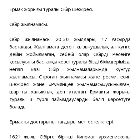
Ермак жорығы туралы Сібір шежіресі.
Сібір жылнамасы.
Сібір жылнамасы 20-30 жылдары, 17 ғасырда
басталды. Жылнамаға деген қызығушылық әлі күнге
дейін жойылмаған, себебі олар Сібірдің Ресейге
қосылуының бастапқы кезеңі туралы біздің білімдеріміздің
негізгі көзі. Сібір жылнамаларында Күнгур
жылнамасы, Строган жылнамасы және ресми, есип
шежіресі және «Румянцев жылнамасы»ұсынылған,
шартты халықтық деп аталған Ермактың жорығы
туралы 3 түрлі пайымдауларды бөліп көрсетуге
болады.
Ермактың достарының тағдыры мен естеліктері.
1621 жылы Сібірге бірінші Киприан архиепископы