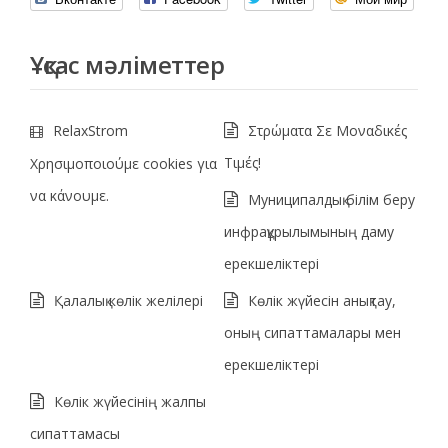
Ұқсас мәліметтер
RelaxStrom
Στρώματα Σε Μοναδικές
Τιμές!
Χρησιμοποιούμε cookies για
να κάνουμε.
Муниципалдық білім беру
инфрақұрылымының даму
ерекшеліктері
Қалалық көлік желілері
Көлік жүйесін анықтау,
оның сипаттамалары мен
ерекшеліктері
Көлік жүйесінің жалпы
сипаттамасы