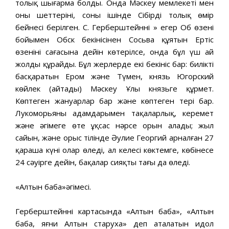
толық шығарма болды. Онда Мәскеу мемлекеті мен
оның шеттерінің, соның ішінде Сібірдің толық өмір
бейнесі берілген. С. Герберштейннің » егер Об өзені
бойымен Обск бекінісінен Сосьва құятын Ертіс
өзенінің сағасына дейін көтерілсе, онда бұл үш ай
жолды құрайды. Бұл жерлерде екі бекініс бар: билікті
басқаратын Ером және Түмен, князь Югорский
көйлек (айтады) Мәскеу Ұлы князьге құрмет.
Көптеген жануарлар бар және көптеген тері бар.
Лукоморьяның адамдарымен таңқаларлық, керемет
және әңгімеге өте ұқсас нәрсе орын алады; жыл
сайын, және орыс тілінде Әулие Георгий арналған 27
қараша күні олар өледі, ал келесі көктемге, көбінесе
24 сәуірге дейін, бақалар сияқты тағы да өледі.
«Алтын баба»әңгімесі.
Герберштейннің картасында «Алтын баба», «Алтын
баба, яғни Алтын старуха» деп аталатын идол