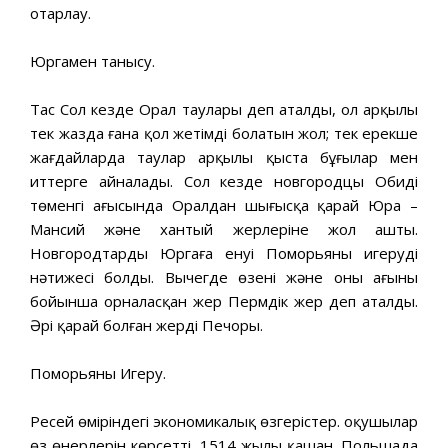
отарлау.
Юргамен танысу.
Тас Сол кезде Орал таулары деп аталды, ол арқылы
тек жазда ғана қол жетімді болатын жол; тек ерекше
жағдайларда таулар арқылы қыста бұғылар мен
иттерге айналады. Сол кезде новгородцы Обидің
төменгі ағысында Оралдан шығысқа қарай Юра –
Мансий және хантый жерлеріне жол ашты.
Новгородтардың Юргаға енуі Поморьяны игерудің
нәтижесі болды. Вычегде өзені және оның ағыны
бойынша орналасқан жер Пермдік жер деп аталды.
Әрі қарай болған жерді Печоры.
Поморьяны Игеру.
Ресей өміріндегі экономикалық өзгерістер. оқушылар
өз өнерлерін көрсетті. 1514 жылы қашан. Польшада