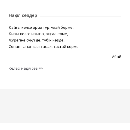
Нақыл сөздер
Қайғы келсе қарсы тұр, құлай берме,
Қызық келсе қызықпа, оңғаққа ерме,
Жүрегіңе сүңгі де, түбін көзде,
Сонан тапқан шын асыл, тастай көрме.
—
Абай
Келесі нақыл сөз =>