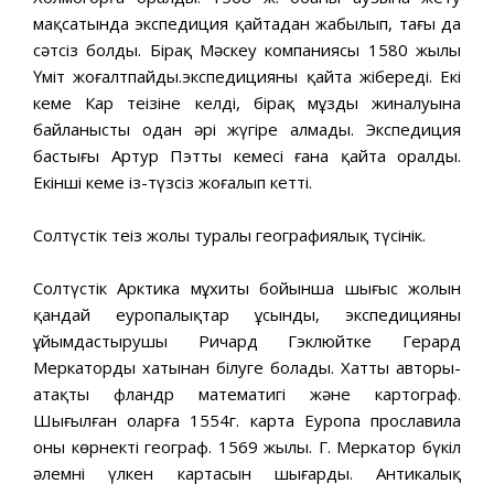
мақсатында экспедиция қайтадан жабылып, тағы да
сәтсіз болды. Бірақ Мәскеу компаниясы 1580 жылы
Үміт жоғалтпайды.экспедицияны қайта жібереді. Екі
кеме Кар теңізіне келді, бірақ мұздың жиналуына
байланысты одан әрі жүгіре алмады. Экспедиция
бастығы Артур Пэттың кемесі ғана қайта оралды.
Екінші кеме із-түзсіз жоғалып кетті.
Солтүстік теңіз жолы туралы географиялық түсінік.
Солтүстік Арктика мұхиты бойынша шығыс жолын
қандай еуропалықтар ұсынды, экспедицияны
ұйымдастырушы Ричард Гэклюйтке Герард
Меркатордың хатынан білуге болады. Хаттың авторы-
атақты фландр математигі және картограф.
Шығылған оларға 1554г. карта Еуропа прославила
оның көрнекті географ. 1569 жылы. Г. Меркатор бүкіл
әлемнің үлкен картасын шығарды. Антикалық