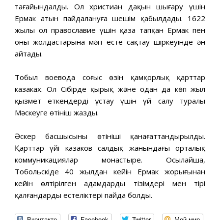
тағайындалды. Ол христиан даңқын шығару үшін
Ермак атын пайдалануға шешім қабылдады. 1622
жылы ол православие үшін қаза тапқан Ермак пен
оның жолдастарына мәңгі есте сақтау шіркеуінде ән
айтады.
Тобыл воевода соғыс өзін қамқорлық қарттар
казаках. Ол Сібірде қырық және одан да көп жыл
қызмет еткендерді ұстау үшін үй салу туралы
Мәскеуге өтініш жазды.
Әскер басшысының өтініші қанағаттандырылды.
Қарттар үйі казаков салдық жанындағы орталық
коммуникациялар монастыре. Осылайша,
Тобольскіде 40 жылдан кейін Ермак жорығынан
кейін өлтірілген адамдардың тізімдері мен тірі
қалғандардың естеліктері пайда болды.
Вконтакте
Facebook
Twitter
Мой мир