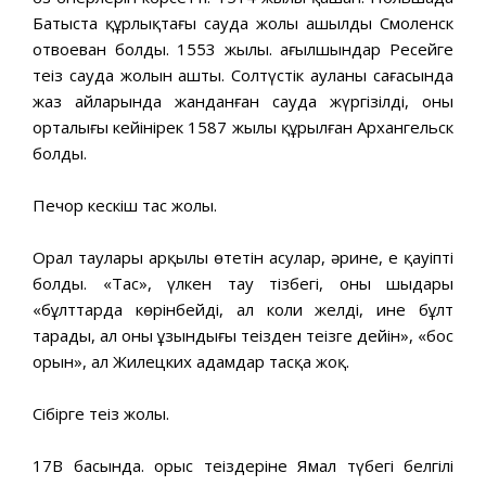
Батыста құрлықтағы сауда жолы ашылды Смоленск
отвоеван болды. 1553 жылы. ағылшындар Ресейге
теңіз сауда жолын ашты. Солтүстік ауланың сағасында
жаз айларында жанданған сауда жүргізілді, оның
орталығы кейінірек 1587 жылы құрылған Архангельск
болды.
Печор кескіш тас жолы.
Орал таулары арқылы өтетін асулар, әрине, ең қауіпті
болды. «Тас», үлкен тау тізбегі, оның шыңдары
«бұлттарда көрінбейді, ал коли желді, ине бұлт
тарады, ал оның ұзындығы теңізден теңізге дейін», «бос
орын», ал Жилецких адамдар тасқа жоқ.
Сібірге теңіз жолы.
17В басында. орыс теңіздеріне Ямал түбегі белгілі