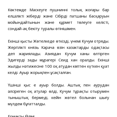
Көктемде Мәскеуге пушниннің толық жоңғары бар
елшілікті жіберді және Сібірдің патшаның басқаруын
мойындайтынын және құрмет төлеуге келісті,
сондай-ақ бекіту туралы өтінішімен.
Екінші қысты Жөтелкеде өткізді, үнемі Кучум отряды.
Жергілікті князь Карача өзін казактардың одақтасы
деп жариялады. Азиядан Кучум ханы өлтірген
Эдигердің заңды мұрагері Сеид хан оралды. Екінші
жылдың нәтижесіне 100 оқ атудан көптен күткен қуат
келді. Ауыр жорықпен ұсақталған.
Үшінші қыс ең ауыр болды. Аштық пен аурудан
әлсіреген оқ атулар өлді, Кучум тұрақты отырумен
тыныштық бермеді, кейін жөтел болынан шығу
мүлдем бұғатталды.
Ермактың Өлімі.