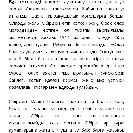
Бұл ескертуді дәлдеп ауыстыру қажет француз
королі Людовиктің тапсырмасы бойынша саяхатқа
аттанды. Басты қызығушылық моңғолдарға болды.
Олардың жолы Сібірден өтіп кеткен жоқ, бірақ олар
моңғолдардан естіген ол туралы жыртылмалы
мәліметтерді жазды. 1911 ж. орыс тілінде Сібір
халықтары туралы Рубук кітабынан үзінді. : «Олар
балық аулау мен аң аулаумен айналысады. Солтүстікке
қарай бірде-бір қала жоқ, ал мал өсіретін халық
керкистің атымен. Сол жерде оренғайлар да өмір
сүреді, олар аяқпен жылтыратылған сүйектерді
байлап, қатып қалған қармен және мұз үстімен
қозғалады, құстар мен аңдарды аулайды».
Сібірдегі Марко Полоның саяхатшысы болған жоқ,
бірақ ол туралы моңғолдардан кейбір мәліметтер
алды. Сібірдің сөзі оның шығармасында
қолданылмайды, оның орнына Сібірдің әр түрлі
аумақтарына жататын үш атау бар: барга жазығы,