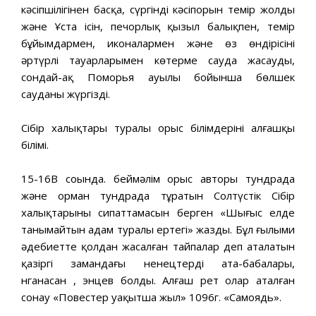
кәсіпшілігінен басқа, сүргінді кәсіпорын темір жолды
және Ұста ісін, печорлық қызыл балықпен, темір
бұйымдармен, иконалармен және өз өндірісінің
әртүрлі тауарларымен көтерме сауда жасауды,
сондай-ақ Поморья ауылы бойынша бөлшек
сауданы жүргізді.
Сібір халықтары туралы орыс білімдерінің алғашқы
білімі.
15-16В соңында. беймәлім орыс авторы тундрада
және орман тундрада тұратын Солтүстік Сібір
халықтарының сипаттамасын берген «Шығыс елде
танымайтын адам туралы ертегі» жазды. Бұл ғылыми
әдебиетте қолдан жасалған тайпалар деп аталатын
қазіргі замандағы ненецтердің ата-бабалары,
нганасан , энцев болды. Алғаш рет олар аталған
сонау «Повестер уақытша жыл» 1096г. «Самоядь».