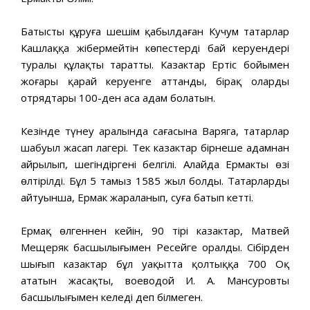
Батысты құруға шешім қабылдаған Кучум татарлар
Кашлаққа жібермейтін көпестердің бай керуендері
туралы құлақты таратты. Казактар Ертіс бойымен
жоғары қарай керуенге аттанды, бірақ олардың
отрядтары 100-ден аса адам болатын.
Кезінде түнеу аралында сағасына Варяга, татарлар
шабуыл жасап лагері. Тек казактар бірнеше адамнан
айрылып, шегіндіргені белгілі. Алайда Ермактың өзі
өлтірілді. Бұл 5 тамыз 1585 жыл болды. Татарлардың
айтуынша, Ермак жараланып, суға батып кетті.
Ермақ өлгеннен кейін, 90 тірі казактар, Матвей
Мещеряк басшылығымен Ресейге оралды. Сібірден
шығып казактар бұл уақытта қолтыққа 700 Оқ
ататын жасақтың, воеводой И. А. Мансуровтың
басшылығымен келеді деп білмеген.