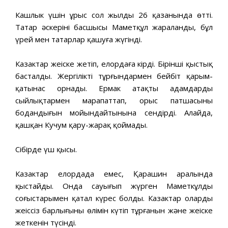
Кашлык үшін ұрыс сол жылдың 26 қазанында өтті.
Татар әскерінің басшысы Маметқұл жараланды, бұл
үрей мен татарлар қашуға жүгінді.
Казактар жеңіске жетіп, елордаға кірді. Бірінші қыстық
басталды. Жергілікті тұрғындармен бейбіт қарым-
қатынас орнады. Ермак атақты адамдарды
сыйлықтармен марапаттап, орыс патшасының
бодандығын мойындайтынына сендірді. Алайда,
қашқан Кучум қару-жарақ қоймады.
Сібірде үш қысы.
Казактар елордада емес, Қарашин аралында
қыстайды. Онда сауығып жүрген Маметкұлдың
соғыстарымен қатал күрес болды. Казактар оларды
жеңіссіз барлығының өлімін күтіп тұрғанын және жеңіске
жеткенін түсінді.