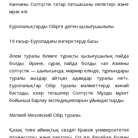
Канчаның Солтүстік татар патшасының иеліктері және
мрак елі.
Еуропалықтардың Сібірге деген қызығушылығы.
16 ғасыр-Еуропадағы өзгерістердің басы.
Әлем туралы білімге тұрақты қызығушылық пайда
болды. Әрине, сұрақ пайда болды: «ал Азияның
солтүстік — шығысында, мәрмәр елінде, тұрғындары
туралы аңыздар айтқан адамдар туралы не?».
Еуропалықтар Сібір туралы мәліметтерді жинай
бастады, іскер теңізшілер Солтүстік Мұзды мұхит
бойынша барлау экспедицияларын ұйымдастырды.
Матвей Меховский Сібір туралы.
Қазақ тілінің аймақтық сөздігі Краков университетінің
профессоры және ректоры. Ол өзі Ресейде болған