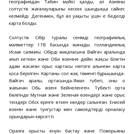
географиядан Табин мүйісі қалды, ал Азияның
солтүстік жағалауларының кескіні шындыққа сәйкес
келмейді. Дегенмен, бұл өз уақыты үшін ең беделді
карта болды.
Солтүстік Сібір туралы сенімді географиялық
мәліметтер 17В басында жинады. голландиялық
Исаак салмағы. Сібірдің мақаласына Вайгач аралында
ағып кеткен және Оби өзеніне дейін жақсы білетін
адам жасаған орыс картасы негізге алынған карта
қоса берілген. Картаның сол жақ төменгі бұрышында-
Вайгач аралы, ортасында-Ямал түбегі, оның оң
жағынан Обь өзені бейнеленген. Түбектің орта
бөлігінде Мутная және Зеленая өзендері және орыс
теңіздері Обск ерінге өткен көлдер салынған. Енисей
өзенін және тунгустар мен самоедтердің орналасу
орындарын көрсетті.
Оралға орыстың енуін бастау және Поморьяны