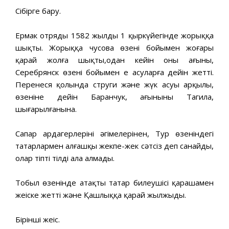
Сібірге бару.
Ермак отряды 1582 жылдың 1 қыркүйегінде жорыққа
шықты. Жорыққа чусова өзені бойымен жоғары
қарай жолға шықты,одан кейін оның ағыны,
Серебрянск өзені бойымен ең асуларға дейін жетті.
Перенеся қолында струги және жүк асуы арқылы,
өзеніне дейін Баранчук, ағынының Тагила,
шығарылғанына.
Сапар ардагерлерінің әңгімелерінен, Тур өзеніндегі
татарлармен алғашқы жекпе-жек сәтсіз деп санайды,
олар тіпті тілді ала алмады.
Тобыл өзенінде атақты татар билеушісі қарашамен
жеңіске жетті және Қашлыққа қарай жылжыды.
Бірінші жеңіс.