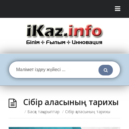
Сібір қаласының тарихы
/
Басқа тақырыптар
/
Сібір қаласының тарихы