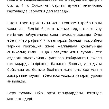
б.з. д. 1 ғ. Скифияның барлық аумағы антикалық
карталарда Сарматия деп аталады.
Ежелгі грек тарихшысы және географ Страбон оның
уақытына белгілі барлық мәліметтерді салыстыру
негізінде ойкуменаның сипаттамасын жасады. Оның
еңбегі «География»17 кітаптарда бірінші тәжірибесі
тарихи география және жалпылама қорытынды
антикалық білім. Онда Солтүстік Азия туралы тек
аздаған жыртылмалы фактілер хабарланған: ежелгі
ғалымдардың пікірінше, Батыстың барлық ұзындығы
бойынша екі бөлікке бөлінген және оның солтүстігін
жасыратын таулы тізбектердің үздіксіз қатары туралы
айтылады.
Беру туралы Сібір, орта ғасырлардағы негізінде
моңғол көздері