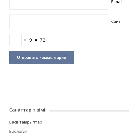
*
E-mail
Сайт
×
9
=
72
Санаттар тізімі:
Басқа тақырыптар
Биология