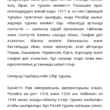
жоқ, бірақ ол туралы мәліметті Польшаға орыс
келгендерден жинай алды. 1517 ж. ол «екі Сармация
туралы» трактатын шығарды, онда Ресейдің шығыс
жерлері туралы мәлімет бар: «Мәскеудің артында
солтүстік — шығысқа қарай орналасқан тайпалар
және Солтүстік Азияның соңында облыс, Скифия деп
аталатын, Мәскеу князіне бағынышты және
бастапқыда Иван, князь мәскеулік, атап айтқанда
Пермь, Башкирия, Чермиссия, Юрга, Корелдер және
Скифия деп аталатын.; бұл салалар тілдік сенім мен
идеологиялық ұстанымда қалып отыр.
Сигмунд Герберштейн Сібір туралы.
Қасиетті Рим империясының императорының елшісі,
Ресейге екі рет: 1516 және 1536 жж. Кейіннен ол
1549 жылы жазды.»Мәскеу істері туралы жазбалар»
кітабы шығарылды. Бұл Ресей туралы алғашқы үлкен,