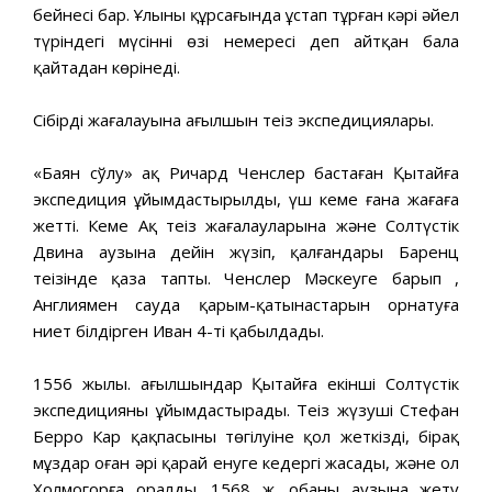
бейнесі бар. Ұлының құрсағында ұстап тұрған кәрі әйел
түріндегі мүсіннің өзі немересі деп айтқан бала
қайтадан көрінеді.
Сібірдің жағалауына ағылшын теңіз экспедициялары.
«Баян сўлу» ақ Ричард Ченслер бастаған Қытайға
экспедиция ұйымдастырылды, үш кеме ғана жағаға
жетті. Кеме Ақ теңіз жағалауларына және Солтүстік
Двина аузына дейін жүзіп, қалғандары Баренц
теңізінде қаза тапты. Ченслер Мәскеуге барып ,
Англиямен сауда қарым-қатынастарын орнатуға
ниет білдірген Иван 4-ті қабылдады.
1556 жылы. ағылшындар Қытайға екінші Солтүстік
экспедицияны ұйымдастырады. Теңіз жүзуші Стефан
Берро Кар қақпасының төгілуіне қол жеткізді, бірақ
мұздар оған әрі қарай енуге кедергі жасады, және ол
Холмогорға оралды. 1568 ж. обаның аузына жету