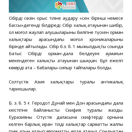
Сібірдің сөзін орыс тіліне аудару «сен бірінші немесе
бассың»дегенді білдіреді. Сібір халық атауынан шибір,
ол моңғол жаулап алушыларының билігіне түскен орман
халықтары арасындағы моңғол хроникаларының
бірінде айтылады. Сібір б.з. б. 1 мыңжылдықтың соңында
Батыс Сібірдің орман-дала белдеуінің аумағын
мекендеген халықтың атауынан шыққан. Бұл ежелгі
көмірдің ата – бабалары-сипыр тайпалары болды.
Солтүстік Азия халықтары туралы антикалық
тарихшылар.
Б. з. б. 5 ғ. Геродот Дунай мен Дон арасындағы дала
кеңістігіне байланысты Скифия туралы жазды.
Еуразияның Оңтүстік даласына скифтердің орнына
келген барлық иран тілді халықтар сарматтың жалпы
грек атын алды(савроматтың ерте атауы). Сондықтан