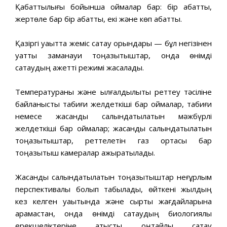
Қабаттылығы бойынша қоймалар бар: бір қабатты,
жертөле бар бір қабатты, екі және көп қабатты.
Қазіргі уақытта жеміс сақтау орындары — бұл негізінен
қуатты заманауи тоңазытқыштар, онда өнімді
сақтаудың қажетті режимі жасалады.
Температураны және ылғалдылықты реттеу тәсіліне
байланысты табиғи желдеткіші бар қоймалар, табиғи
немесе жасанды салқындатылатын мәжбүрлі
желдеткіші бар қоймалар; жасанды салқындатылатын
тоңазытқыштар, реттелетін газ ортасы бар
тоңазытқыш камералар ажыратылады.
Жасанды салқындатылатын тоңазытқыштар неғұрлым
перспективалы болып табылады, өйткені жылдың
кез келген уақытында және сыртқы жағдайларына
қарамастан, онда өнімді сақтаудың биологиялық
ерекшеліктеріне қатысты оңтайлы сақтау