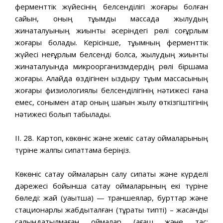
ферменттік жүйесінің белсенділігі жоғары болған
сайын, оның тұқымдық массада жылудың
жинақталуының жиынтық әсеріндегі рөлі соғұрлым
жоғары болады. Керісінше, тұқымның ферменттік
жүйесі неғұрлым белсенді болса, жылудың жиынтық
жинақталуында микроорганизмдердің рөлі біршама
жоғары. Алайда өздігінен қыздыру тұқым массасының
жоғары физиологиялық белсенділігінің нәтижесі ғана
емес, сонымен қатар оның шағын жылу өткізгіштігінің
нәтижесі болып табылады.
ІІ. 28. Картоп, көкөніс және жеміс сақтау қоймаларының
түріне жалпы сипаттама беріңіз.
Көкөніс сақтау қоймаларын салу сипаты және күрделі
дәрежесі бойынша сақтау қоймаларының екі түріне
бөледі: жай (уақытша) — траншеялар, бурттар және
стационарлық жабдықталған (тұрақты типті) – жасанды
салқындатылмаған қоймалар (ағаш және тас;