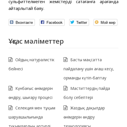
сульфиттелмеген жемістерді сақтағанға қарағанда
айтарлықтай баяу.
Вконтакте
Facebook
Twitter
Мой мир
Ұқсас мәліметтер
Ойдың натуралистік
Басты мақсатта
бейнесі
пайдалану үшін ағаш кесу,
орманды күтіп-баптау
Күнбағыс өнімдерін
Маститтердің пайда
өндіру, шығару процесі
болу себептері
Селекция мен тұқым
Жаздық дақылдар
шаруашылығында
өнімдерін өндіру
тұқымдардың әртүрлі
технологиясы