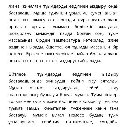
Жаңа жиналған тұқымдарды өздігінен қыздыру оңай
басталады. Мұнда тұқымның құрылымы сумен қаныққан,
онда зат алмасу өте қарқынды жүріп жатыр және
қоршаған ортаға тұқыммен бөлінетін жылудың
шоғырлану мүмкіндігі пайда болған соң, тұқым
массасында бірден температура көтеріледі және
өздігінен қызады. Әдетте, ол тұқымдық массаның бір
немесе бірнеше нүктелерінде пайда болады және
ошақтан өте тез өзін-өзі қыздыруға айналады.
Әйтпесе тұқымдарды өздігінен қыздыру
басталады,онда жинаудан кейінгі пісу аяқталды.
Мұнда өзін-өзі қыздырудың себебі сақтау
шарттарының бұзылуы болуы мүмкін. Тұқым тіндері
толығымен сусыз және өздігінен қыздырылу тек қана
тұқымға тамшы сұйықтықпен түскеннен кейін ғана
басталуы мүмкін: ылғал немесе будың тұқым
ұлпаларымен сорбция нәтижесінде, сондай-ақ