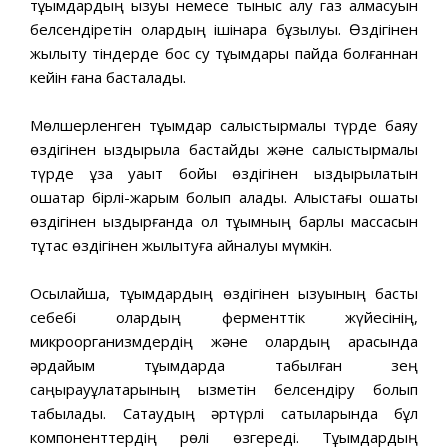
тұқымдардың қызуы немесе тыныс алу газ алмасуын
белсендіретін олардың ішінара бұзылуы. Өздігінен
жылыту тіндерде бос су тұқымдары пайда болғаннан
кейін ғана басталады.
Мөлшерленген тұқымдар салыстырмалы түрде баяу
өздігінен қыздырыла бастайды және салыстырмалы
түрде ұзақ уақыт бойы өздігінен қыздырылатын
ошақтар бірлі-жарым болып қалады. Алыстағы ошақты
өздігінен қыздырғанда ол тұқымның барлық массасын
тұтас өздігінен жылытуға айналуы мүмкін.
Осылайша, тұқымдардың өздігінен қызуының басты
себебі олардың ферменттік жүйесінің,
микроорганизмдердің және олардың арасында
әрдайым тұқымдарда табылған зең
саңырауқұлақтарының қызметін белсендіру болып
табылады. Сақтаудың әртүрлі сатыларында бұл
компоненттердің рөлі өзгереді. Тұқымдардың