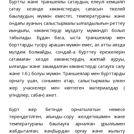
Буртты және траншеялық сақтаудың елеулі кемшілігі
сақтау кезінде көкөністердің сапасын тікелей
бақылаудың мүмкін еместігі, температураны және
ондағы ауаның салыстырмалы ылғалдылығын реттеу
қиындығы, көкөністерді мұздату мүмкіндігі болып
табылады. Бұдан басқа, қыста траншеялар мен
борттарды түсіру әрқашан мүмкін емес, ал қатты аязда
мүлдем болмайды, сондай-ақ бурттеу ережелерін
сақтамаған кезде көкөністердің жаппай ауруы,
ылғалды және зақымдалған көкөністерді сақтауға салу
және т.б.) болуы мүмкін. Траншеялар мен бурттарды
орнату үшін, сонымен қатар, салыстырмалы үлкен
жер учаскелері мен көптеген материалдар (
үгінділер, сабан) қажет.
Бурт жер бетінде орнатылатын немесе
тереңдетілген, ағынды-сору желдеткішімен және
температураны бақылауға арналған құрылғымен
жабдықталған, жаңбырдан қорғау және жылыту