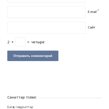
*
E-mail
Сайт
2
+
=
четыре
Санаттар тізімі:
Басқа тақырыптар