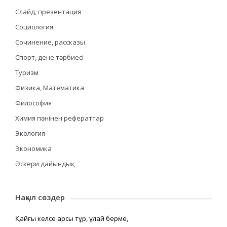
Слайд, презентация
Социология
Сочинение, рассказы
Спорт, дене тәрбиесі
Туризм
Физика, Математика
Философия
Химия пәнінен рефераттар
Экология
Экономика
Әскери дайындық
Нақыл сөздер
Қайғы келсе қарсы тұр, құлай берме,