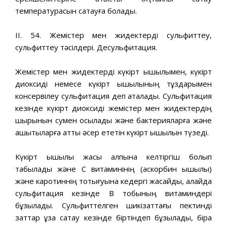
температурасын сақтауға болады.
II. 54. Жемістер мен жидектерді сульфиттеу,
сульфиттеу тәсілдері. Десульфитация.
Жемістер мен жидектерді күкірт қышқылымен, күкірт
диоксиді немесе күкірт қышқылының тұздарымен
консервілеу сульфитация деп аталады. Сульфитация
кезінде күкірт диоксиді жемістер мен жидектердің
шырынын сумен қосылады және бактерияларға және
ашытқыларға қатты әсер ететін күкірт қышқылын түзеді.
Күкірт қышқылы жақсы қалпына келтіргіш болып
табылады және С витаминінің (аскорбин қышқылы)
және каротиннің тотығуына кедергі жасайды, алайда
сульфитация кезінде В тобының витаминдері
бұзылады. Сульфиттелген шикізаттағы пектинді
заттар ұзақ сақтау кезінде біртіндеп бұзылады, бірақ