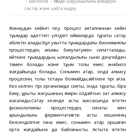
/
Биология
/
Өсімдік шаруашылығы өнімдерін
сақтау және қайта өңдеу
Жинаудан кейінгі пісу процесі аяқталғаннан кейін
тұқымдар әдеттегі үлгідегі қоймаларда тұрақты сақтау
қабілетін алады.Бұл уақытта тұқымдардағы биохимиялық
процестердің ағымы баяулатумен сипатталады,
өйткені тұқымдардың ылғалдылығы сыни деңгейден
төмен болады және тұқым толық емес анабиоз
жағдайында болады. Сонымен қатар, онда алмасу
процесінің толық тоқтауы болмайды,өйткені тірі ағза.
Кез келген тірі организмде сияқты, онда тұрақты, бірақ
баяу, ұрықтық жасушаның өмірін қолдайтын зат алмасу
жасалады.Сақтау кезінде астық массасында өтетін
физиологиялық процестердің сипаты мен
қарқындылығы ферментативтік астық кешенінің
белсенділігіне ғана емес, сонымен қатар қоршаған
орта жағдайына да байланысты. Астықта өтетін