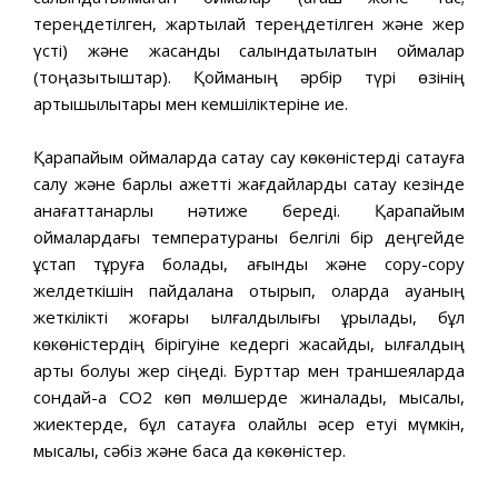
тереңдетілген, жартылай тереңдетілген және жер
үсті) және жасанды салқындатылатын қоймалар
(тоңазытқыштар). Қойманың әрбір түрі өзінің
артықшылықтары мен кемшіліктеріне ие.
Қарапайым қоймаларда сақтау сау көкөністерді сақтауға
салу және барлық қажетті жағдайларды сақтау кезінде
қанағаттанарлық нәтиже береді. Қарапайым
қоймалардағы температураны белгілі бір деңгейде
ұстап тұруға болады, ағынды және сору-сору
желдеткішін пайдалана отырып, оларда ауаның
жеткілікті жоғары ылғалдылығы құрылады, бұл
көкөністердің бірігуіне кедергі жасайды, ылғалдың
артық болуы жер сіңеді. Бурттар мен траншеяларда
сондай-ақ CO2 көп мөлшерде жиналады, мысалы,
жиектерде, бұл сақтауға қолайлы әсер етуі мүмкін,
мысалы, сәбіз және басқа да көкөністер.