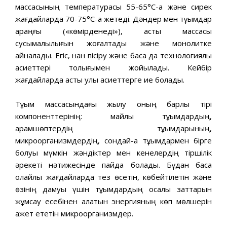
массасының температурасы 55-65°С-қа және сирек
жағдайларда 70-75°С-қа жетеді. Дәндер мен тұқымдар
қараңғы («көмірденеді»), астық массасы
сусымалылығын жоғалтады және монолитке
айналады. Егіс, нан пісіру және басқа да технологиялық
қасиеттері толығымен жойылады. Кейбір
жағдайларда астық улы қасиеттерге ие болады.
Тұқым массасындағы жылу оның барлық тірі
компоненттерінің: майлы тұқымдардың,
арамшөптердің тұқымдарының,
микроорганизмдердің, сондай-ақ тұқымдармен бірге
болуы мүмкін жәндіктер мен кенелердің тіршілік
әрекеті нәтижесінде пайда болады. Бұдан басқа
қолайлы жағдайларда тез өсетін, көбейтілетін және
өзінің дамуы үшін тұқымдардың қосалқы заттарын
жұмсау есебінен алатын энергияның көп мөлшерін
қажет ететін микроорганизмдер.