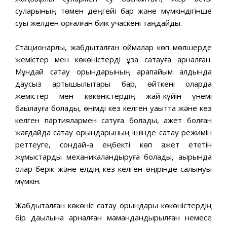
суларының төмен деңгейі бар және мүмкіндігінше
суық желден қорғалған биік учаскені таңдайды.
Стационарлық, жабдықталған қоймалар көп мөлшерде
жемістер мен көкөністерді ұзақ сақтауға арналған.
Мұндай сақтау орындарының қарапайым алдында
даусыз артықшылықтары бар, өйткені оларда
жемістер мен көкөністердің жай-күйін үнемі
бақылауға болады, өнімді кез келген уақытта және кез
келген партиялармен сатуға болады, қажет болған
жағдайда сақтау орындарының ішінде сақтау режимін
реттеуге, сондай-ақ еңбекті көп қажет ететін
жұмыстарды механикаландыруға болады, ақырында
олар берік және елдің кез келген өңірінде салынуы
мүмкін.
Жабдықталған көкөніс сақтау орындары көкөністердің
бір дақылына арналған мамандандырылған немесе