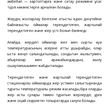
әмбебап — картоптарға және сақтау режиміне ұқсас
түрлі көкөністерге арналған болады.
Жердің жоспарлау белгісіне қатысты еден деңгейіне
байланысты қоймалар тереңдетілген, жартылай
тереңдетілген және жер үсті болып бөлінеді.
Алайда, жердегі қоймалар жел мен сыртқы ауа
температурасының әсеріне қатты ұшырайды, олар
қыста жеңіл салқындатылады, сондықтан жылытумен,
қабырғалар мен аражабындардың жылу
оқшаулағышымен жабдықталады.
Тереңдетілген және жартылай тереңдетілген
стационарлық қоймаларда жер үстімен салыстырғанда
тұрақты температуралық режим жасалады,бірақ оларды
жер асты сулары төмен тұратын жерлерде, құрғақ
және оңай сіңірілетін топырақтарда салуға болады.