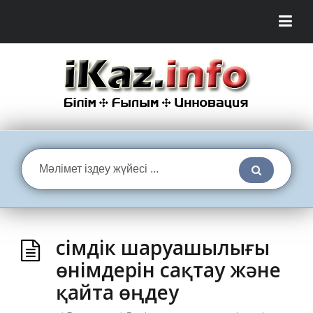
Өсімдік шаруашылығы
өнімдерін сақтау және
қайта өңдеу