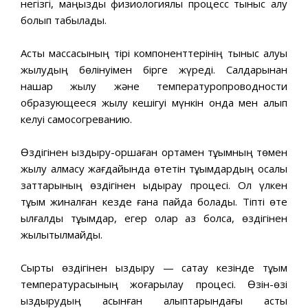
негізгі, маңызды физиологиялық процесс тыныс алу
болып табылады.
Астық массасының тірі компоненттерінің тыныс алуы
жылудың бөлінуімен бірге жүреді. Салдарынан
нашар жылу және температуропроводности
образующееся жылу кешігуі мүнкін онда мен алып
келуі самосогреванию.
Өздігінен қыздыру-қоршаған ортамен тұқымның төмен
жылу алмасу жағдайында өтетін тұқымдардың қосалқы
заттарының өздігінен ыдырау процесі. Ол үлкен
тұқым жиналған кезде ғана пайда болады. Тіпті өте
ылғалды тұқымдар, егер олар аз болса, өздігінен
жылытылмайды.
Сыртқы өздігінен қыздыру — сақтау кезінде тұқым
температурасының жоғарылау процесі. Өзін-өзі
қыздырудың асқынған қалыптарындағы астық