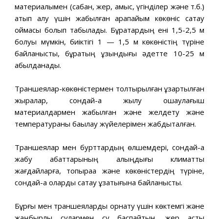
материалымен (сабан, жер, қамыс, үгінділер және т.б.)
қатып қалу үшін жабылған қарапайым көкөніс сақтау
қоймасы болып табылады. Бұрқақтардың ені 1,5-2,5 м
болуы мүмкін, биіктігі 1 — 1,5 м көкөністің түріне
байланысты, бұрқақтың ұзындығы әдетте 10-25 м
қабылданады.
Траншеялар-көкөністермен толтырылған ұзартылған
жыралар, сондай-ақ жылу оқшаулағыш
материалдармен жабылған және желдету және
температураны бақылау жүйелерімен жабдықталған.
Траншеялар мен бурттардың өлшемдері, сондай-ақ
жабу қабаттарының қалыңдығы климаттық
жағдайларға, топыраққа және көкөністердің түріне,
сондай-ақ оларды сақтау ұзақтығына байланысты.
Бұрғы мен траншеяларды орнату үшін көктемгі және
жаңбырлы сулармен су баспайтын, жер асты