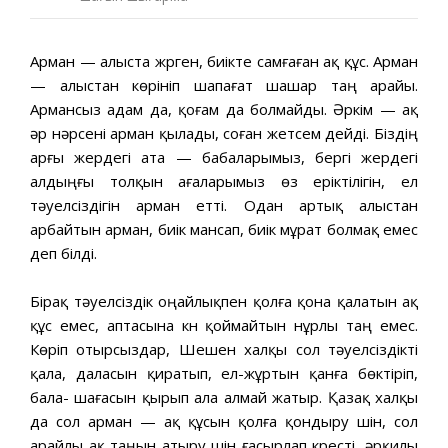
Арман — алыста жүрген, биікте самғаған ақ құс. Арман
— алыстан көрініп шапағат шашар таң арайы.
Армансыз адам да, қоғам да болмайды. Әркім — ақ
әр нәрсені арман қылады, соған жетсем дейді. Біздің
арғы жердегі ата — бабаларымыз, бергі жердегі
алдыңғы толқын ағаларымыз өз еріктілігін, ел
тәуелсіздігін арман етті. Одан артық алыстан
арбайтын арман, биік мансап, биік мұрат болмақ емес
деп білді.
Бірақ тәуелсіздік оңайлықпен қолға қона қалатын ақ
құс емес, аптасына күн қоймайтын нұрлы таң емес.
Көріп отырсыздар, Шешен халқы сол тәуелсіздікті
қала, даласын қиратып, ел-жұртын қанға бөктіріп,
бала- шағасын қырып ала алмай жатыр. Қазақ халқы
да сол арман — ақ құсын қолға қондыру үшін, сол
арайлы ақ таңын атыру үшін ғасырлап күресті, әрқилы