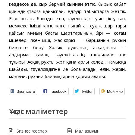
кездессе де, сыр бермей сыннан өттік. Қырық қабат
қиындықтарға қайыспай, едәуір табыстарға жеттік.
Енді осыны баянды етіп, тәуелсіздік туын тік ұстап,
мемлекетімізді күнненкүнге нығайта түсудің шарттары
қайсы? Мұның басты шарттарының бірі — қоғам
мүшелері үлкен-кіші, жас-кәрісі — баршаның рухын
биіктете беру Халық рухының асқақтығы —
алдырмас қамал, тәуелсіздіктің тапжылмас тас
тұғыры. Асқақ рухты жүрт қана арлы келеді, намысқа
шабады, тәуелсіздігіне ие бола алады, елін, жерін,
мәдени, рухани байлықтарын қорғай алады.
Вконтакте
Facebook
Twitter
Мой мир
Ұқсас мәліметтер
Бизнес жоспар
Мал азығын