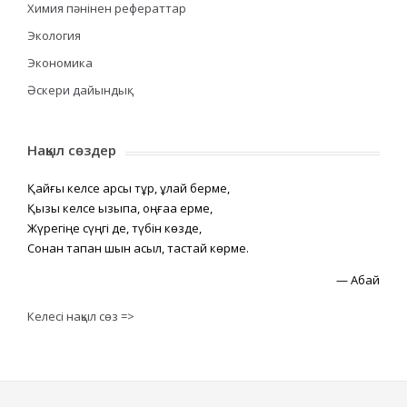
Химия пәнінен рефераттар
Экология
Экономика
Әскери дайындық
Нақыл сөздер
Қайғы келсе қарсы тұр, құлай берме,
Қызық келсе қызықпа, оңғаққа ерме,
Жүрегіңе сүңгі де, түбін көзде,
Сонан тапқан шын асыл, тастай көрме.
—
Абай
Келесі нақыл сөз =>