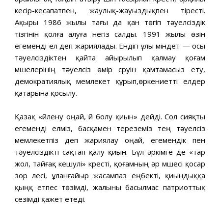
кесір-кесапатпен, жаулық-жауыздықпен тіресті.
Ақыры 1986 жылы тағы да қан төгіп тәуелсіздік
тізгінін қолға алуға негіз салды. 1991 жылы өзін
егеменді ел деп жариялады. Ендігі ұлы міндет — осы
тәуелсіздіктен қайта айырылып қалмау қоғам
мүшелерінің тәуелсіз өмір сүруін қамтамасыз ету,
демократиялық мемлекет құрып,өркениетті елдер
қатарына қосылу.
Қазақ «үйлену оңай, үй болу қиын» дейді. Сол сияқты
егеменді елміз, басқамен тереземіз тең тәуелсіз
мемлекетпіз деп жариялау оңай, егемендік пен
тәуелсіздікті сақтап қалу қиын. Бұл әркімге де «тар
жол, тайғақ кешулі» күресті, қоғамның әр мүшесі қосар
зор үлесі, ұланғайыр жасампаз еңбекті, қиындыққа
қыңқ етпес төзімді, жалыны басылмас патриоттық
сезімді қажет етеді.