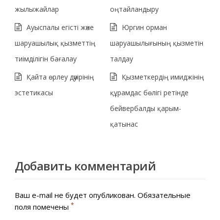
жылыжайлар
оңтайландыру
Ауыспалы егісті және
Юргин орман
шаруашылық қызметтің
шаруашылығының қызметін
тиімділігін бағалау
талдау
Қайта өрлеу дәуірінің
Қызметкердің имиджінің
эстетикасы
құрамдас бөлігі ретінде
бейвербалды қарым-
қатынас
Добавить комментарий
Ваш e-mail не будет опубликован.
Обязательные
*
поля помечены