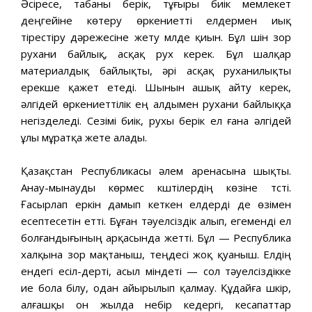
Әсіресе, табаны берік, тұғыры биік мемлекет
деңгейіне көтеру өркениетті елдермен иық
тірестіру дәрежесіне жету мүлде қиын. Бұл үшін зор
рухани байлық, асқақ рух керек. Бұл шалқар
материалдық байлықты, әрі асқақ руханилықты
ерекше қажет етеді. Шынын ашық айту керек,
әлгідей өркениеттілік ең алдымен рухани байлыққа
негізделеді. Сезімі биік, рухы берік ел ғана әлгідей
ұлы мұратқа жете алады.
Қазақстан Республикасы әлем аренасына шықты.
Анау-мынауды көрмес күштілердің көзіне түсті.
Ғасырлап еркін дамып кеткен елдерді де өзімен
есептесетін етті. Бұған тәуелсіздік алып, егеменді ел
болғандығының арқасында жетті. Бұл — Республика
халқына зор мақтаныш, теңдесі жоқ қуаныш. Елдің
ендегі есіл-дерті, асыл міндеті — сол тәуелсіздікке
ие бола білу, одан айырылып қалмау. Құдайға шүкір,
алғашқы он жылда небір кедергі, кесапаттар