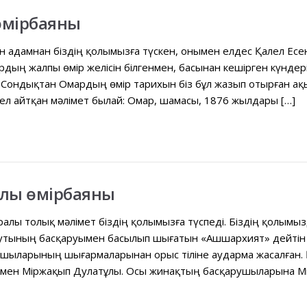
өмірбаяны
н адамнан біздің қолымызға түскен, онымен елдес Қалел Есе
ың жалпы өмір желісін білгенмен, басынан кешірген күндеріні
 Сондықтан Омардың өмір тарихын біз бұл жазып отырған ақ
лел айтқан мəлімет былай: Омар, шамасы, 1876 жылдары […]
лы өмірбаяны
алы толық мəлімет біздің қолымызға түспеді. Біздің қолымы
утының басқаруымен басылып шығатын «Ашшархият» дейтін кі
ушыларының шығармаларынан орыс тіліне аударма жасалған.
ы мен Міржақып Дулатұлы. Осы жинақтың басқарушыларына Мі