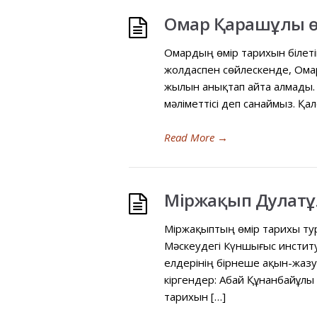
Омар Қарашұлы 
Омардың өмір тарихын білеті
жолдаспен сөйлескенде, Омард
жылын анықтап айта алмады.
мəліметтісі деп санаймыз. Қа
Read More
→
Міржақып Дулатұ
Міржақыптың өмір тарихы тур
Мəскеудегі Күншығыс инстит
елдерінің бірнеше ақын-жаз
кіргендер: Абай Құнанбайұл
тарихын […]