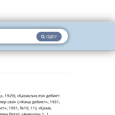
ІЗДЕУ
», 1929); «Қазақтың ескі әдебиет
р сөзі» («Жаңа әдебиет», 1931,
ет», 1931, №10, 11); «Қазақ
пен бірге); «Ақмолла». […]