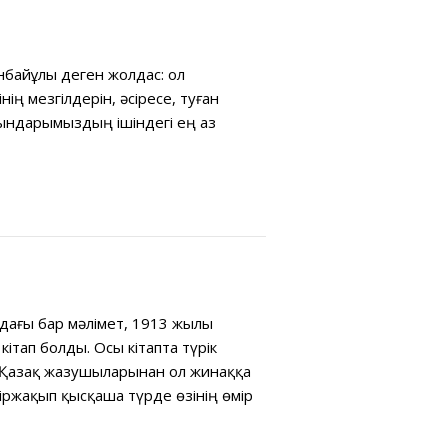
нбайұлы деген жолдас: ол
ң мезгілдерін, əсіресе, туған
ындарымыздың ішіндегі ең аз
здағы бар мəлімет, 1913 жылы
тап болды. Осы кітапта түрік
 Қазақ жазушыларынан ол жинаққа
ржақып қысқаша түрде өзінің өмір