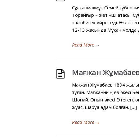
Сұлтанмахмұт Семей губерния
Торайғыр – жетінші атасы. С
«əліпбиге» үйретеді. Əкесіне
12-13 жасында Мұқан молда 
Read More
→
Мағжан Жұмабаев
Мағжан Жұмабаев 1894 жылы 
туған. Мағжанның өз əкесі Бе
Шонай. Оның əкесі Өтеген, о
жуас, шаруа адам болған. […]
Read More
→