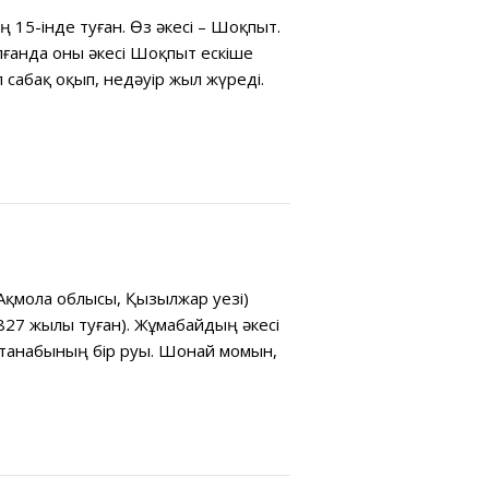
15-інде туған. Өз əкесі – Шоқпыт.
лғанда оны əкесі Шоқпыт ескіше
 сабақ оқып, недəуір жыл жүреді.
Ақмола облысы, Қызылжар уезі)
1827 жылы туған). Жұмабайдың əкесі
н танабының бір руы. Шонай момын,