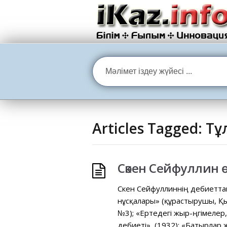
Articles Tagged: Тұ
Сәкен Сейфуллин
Сәкен Сейфуллиннің әдебиетта
нұсқалары» (құрастырушы, Қы
№3); «Ертедегі жыр-әңгімелер,
әдебиеті», (1932); «Батырлар 