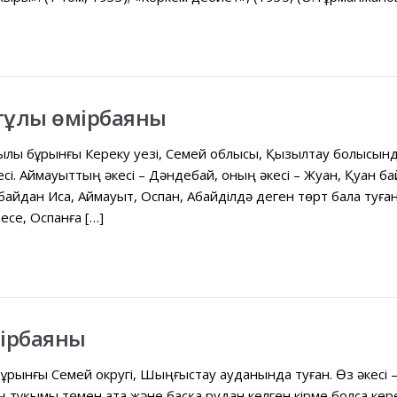
тұлы өмірбаяны
лы бұрынғы Кереку уезі, Семей облысы, Қызылтау болысында 
есі. Аймауыттың əкесі – Дəндебай, оның əкесі – Жуан, Қуан 
айдан Иса, Аймауыт, Оспан, Абайділдə деген төрт бала туға
есе, Оспанға […]
мірбаяны
рынғы Семей округі, Шыңғыстау ауданында туған. Өз əкесі – 
 тұқымы төмен ата жəне басқа рудан келген кірме болса кере