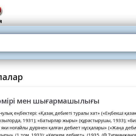
лғалар
 өмірі мен шығармашылығы
нулық еңбектері: «Қазақ әдебиеті туралы хат» («Еңбекші қазақ
зылорда, 1931); «Батырлар жыры» (құрастырушы, 1933); «Биле
 яки ноғайлы дәуірінен қалған әдебиет нұсқалары» («Жаңа әдеби
жыры». (1 том, 1933); «Көркем әдебиет», (1935, (Ө.Тұрманжанов