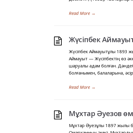
Read More
→
Жүсіпбек Аймауы
Жүсіпбек Аймауытұлы 1893 жы
Аймауыт — Жүсіпбектің өз əк
шаруалы адам болған. Дəндеб
болғанымен, балаларына, əсір
Read More
→
Мұхтар Әуезов ө
Мұхтар Əуезұлы 1897 жылы бұ
Омарханның əкесі. Мұхтардың