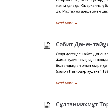
жетім қалады. Омарханның ба
да, Мұхтар өз шешесімен шар
Read More
→
Сəбит Дөнентайұ
Өмірі дегенде Сəбит Дөнента
Жаманқұлұлы сықылды жолдаст
болғандықтан оның өмірінде 
(қазіргі Павлодар ауданы) 18
Read More
→
Сұлтанмахмұт То