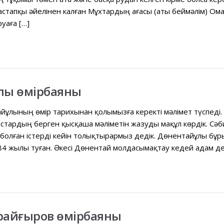
стапқы əйелінен калған Мұхтардың ағасы (аты беймəлім) Ом
уаға […]
лы өмірбаяны
йұлының өмір тарихынан қолымызға керекті мəлімет түспеді.
ардың берген қысқаша мəліметін жазуды мақұл көрдік. Сəбит 
болған істерді кейін толықтырармыз дедік. Дөнентайұлы бұр
84 жылы туған. Əкесі Дөнентай молдасымақтау кедей адам дей
райғыров өмірбаяны