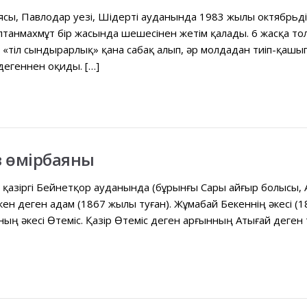
сы, Павлодар уезі, Шідерті ауданында 1983 жылы октябрьдің 
ұлтанмахмұт бір жасында шешесінен жетім қалады. 6 жасқа то
н «тіл сындырарлық» қана сабақ алып, əр молдадан тиіп-қашып
дегеннен оқиды. […]
 өмірбаяны
қазіргі Бейнетқор ауданында (бұрынғы Сары айғыр болысы, 
кен деген адам (1867 жылы туған). Жұмабай Бекеннің əкесі (
ның əкесі Өтеміс. Қазір Өтеміс деген арғынның Атығай деге