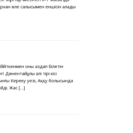
архан өле салысымен еншісін алады
 Əйткенмен оны аздап білетін
Дөнентайұлы əлі тірі кісі
ынғы Кереку уезі, Аққу болысында
ді. Жас […]