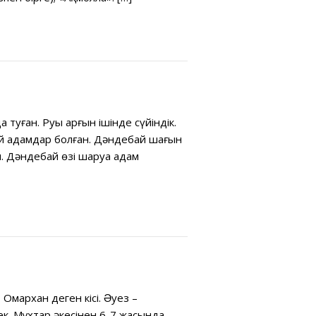
туған. Руы арғын ішінде сүйіндік.
бай адамдар болған. Дəндебай шағын
н. Дəндебай өзі шаруа адам
Омархан деген кісі. Əуез –
к. Мұхтар əкесінен 6-7 жасында