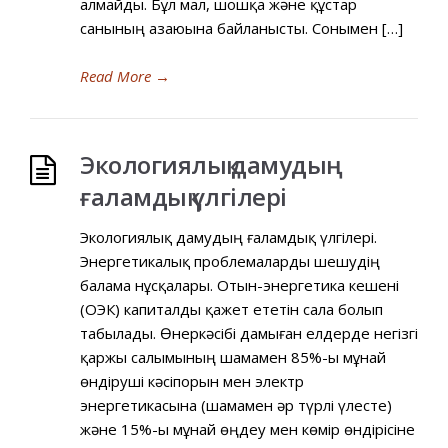
алмайды. Бұл мал, шошқа және құстар
санының азаюына байланысты. Сонымен […]
Read More
→
Экологиялық дамудың
ғаламдық үлгілері
Экологиялық дамудың ғаламдық үлгілері.
Энергетикалық проблемаларды шешудің
балама нұсқалары. Отын-энергетика кешені
(ОЭК) капиталды қажет ететін сала болып
табылады. Өнеркәсібі дамыған елдерде негізгі
қаржы салымының шамамен 85%-ы мұнай
өндіруші кәсіпорын мен электр
энергетикасына (шамамен әр түрлі үлесте)
және 15%-ы мұнай өңдеу мен көмір өндірісіне