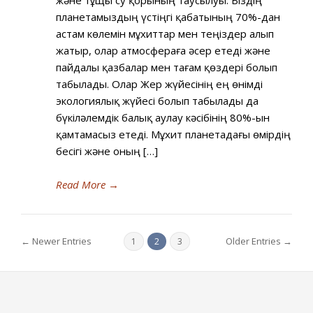
және тұщы су қорының таусылуы. Біздің
планетамыздың үстіңгі қабатының 70%-дан
астам көлемін мұхиттар мен теңіздер алып
жатыр, олар атмосфераға әсер етеді және
пайдалы қазбалар мен тағам қөздері болып
табылады. Олар Жер жүйесінің ең өнімді
экологиялық жүйесі болып табылады да
бүкіләлемдік балық аулау кәсібінің 80%-ын
қамтамасыз етеді. Мұхит планетадағы өмірдің
бесігі және оның […]
Read More
→
← Newer Entries
Older Entries →
1
2
3