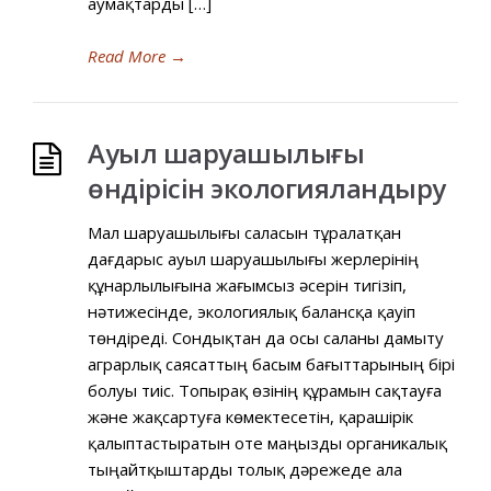
аумақтарды […]
Read More
→
Ауыл шаруашылығы
өндірісін экологияландыру
Мал шаруашылығы саласын тұралатқан
дағдарыс ауыл шаруашылығы жерлерінің
құнарлылығына жағымсыз әсерін тигізіп,
нәтижесінде, экологиялық балансқа қауіп
төндіреді. Сондықтан да осы саланы дамыту
аграрлық саясаттың басым бағыттарының бірі
болуы тиіс. Топырақ өзінің құрамын сақтауға
және жақсартуға көмектесетін, қарашірік
қалыптастыратын оте маңызды органикалық
тыңайтқыштарды толық дәрежеде ала