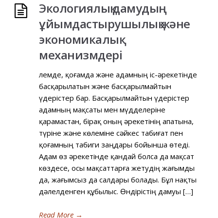
Экологиялық дамудың
ұйымдастырушылық және
экономикалық
механизмдері
Әлемде, қоғамда және адамның іс-әрекетінде
басқарылатын және басқарылмайтын
үдерістер бар. Басқарылмайтын үдерістер
адамның мақсаты мен мүдделеріне
қарамастан, бірақ оның әрекетінің апатына,
түріне және көлеміне сәйкес табиғат пен
қоғамның табиги заңдары бойынша өтеді.
Адам өз әрекетінде қандай болса да мақсат
көздесе, осы мақсаттарға жетудің жағымды
да, жағымсыз да салдары болады. Бұл нақты
дәлелденген құбылыс. Өндірістің дамуы […]
Read More
→