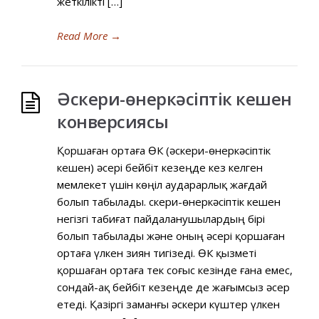
жеткілікті […]
Read More
→
Әскери-өнеркәсіптік кешен
конверсиясы
Қоршаған ортаға ӘӨК (әскери-өнеркәсіптік
кешен) әсері бейбіт кезеңде кез келген
мемлекет үшін көңіл аударарлық жағдай
болып табылады. Әскери-өнеркәсіптік кешен
негізгі табиғат пайдаланушылардың бірі
болып табылады және оның әсері қоршаған
ортаға үлкен зиян тигізеді. ӘӨК қызметі
қоршаған ортаға тек соғыс кезінде ғана емес,
сондай-ақ бейбіт кезеңде де жағымсыз әсер
етеді. Қазіргі заманғы әскери күштер үлкен