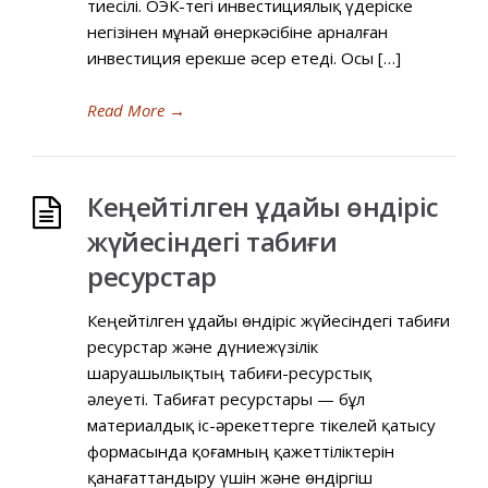
тиесілі. ОЭК-тегі инвестициялық үдеріске
негізінен мұнай өнеркәсібіне арналған
инвестиция ерекше әсер етеді. Осы […]
Read More
→
Кеңейтілген ұдайы өндіріс
жүйесіндегі табиғи
ресурстар
Кеңейтілген ұдайы өндіріс жүйесіндегі табиғи
ресурстар және дүниежүзілік
шаруашылықтың табиғи-ресурстық
әлеуеті. Табиғат ресурстары — бұл
материалдық іс-әрекеттерге тікелей қатысу
формасында қоғамның қажеттіліктерін
қанағаттандыру үшін және өндіргіш