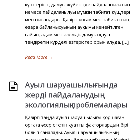
күштерінің дамуы жүйесінде пайдаланылатын
немесе пайдаланылуы мүмкін табиғат күщтері
мен нысандары. Қазіргі қоғам мен табиғаттың
өзара байланысуының ауқымы кеңейтілген
сайын, адам мен әлемдік дамуға қауіп
төндіретін күрделі өзгерістер орын алуда. […]
Read More
→
Ауыл шаруашылығында
жерді пайдаланудың
экологиялық проблемалары
Қазіргі таңда ауыл шаруашылығы қоршаған
ортаға әсер ететін қуатты факторлардың бірі
болып саналады. Ауыл шаруашылығының
даму негізі жер қоры болып табылады. Қазіргі