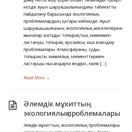
кезде ауыл шаруашылығындағы табиғатты
пайдалану барысында экологиялық
проблемалардың қатары көбеюде. Ауыл
шаруашьшығының экологиялық мәселелеріне
мыналар жатады: топырақтың химиямен
ластануы; топырақ эрозиясы; кіші өзендер
проблемалары. Атмосфераны, суды,
топырақты химиялық элементтермен
ластаушы нысандарға өндіріс, көлік […]
Read More
→
Әлемдік мұхиттың
экологиялық проблемалары
Әлемдік мұхиттың экологиялық проблемалары