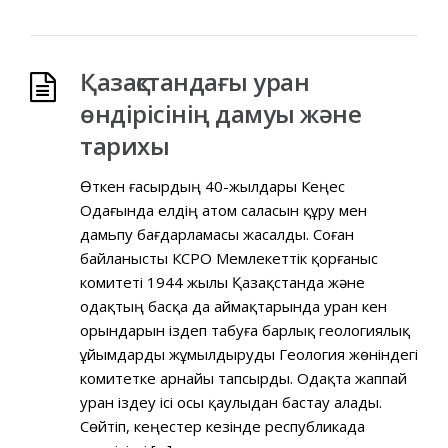
Қазақстандағы уран
өндірісінің дамуы және
тарихы
Өткен ғасырдың 40-жылдары Кеңес
Одағында елдің атом саласын құру мен
дамьпу бағдарламасы жасалды. Соған
байланысты КСРО Мемлекеттік қорғаныс
комитеті 1944 жылы Қазақстанда және
одақтың басқа да аймақтарында уран кен
орындарын іздеп табуға барлық геологиялық
ұйымдарды жұмылдыруды Геология жөніндегі
комитетке арнайы тапсырды. Одақта жаппай
уран іздеу ісі осы қаулыдан бастау алады.
Сөйтіп, кеңестер кезінде республикада