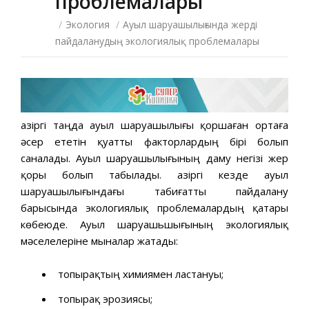
проблемалары
/
Экология
/
Ауыл шаруашылығында жерді
пайдаланудың экологиялық проблемалары
Қазіргі таңда ауыл шаруашылығы қоршаған ортаға
әсер ететін қуатты факторлардың бірі болып
саналады. Ауыл шаруашылығының даму негізі жер
қоры болып табылады. Қазіргі кезде ауыл
шаруашылығындағы табиғатты пайдалану
барысында экологиялық проблемалардың қатары
көбеюде. Ауыл шаруашьшығының экологиялық
мәселелеріне мыналар жатады:
топырақтың химиямен ластануы;
топырақ эрозиясы;