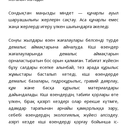
Сондықтан маңызды міндет — құнарлы ауыл
шаруашылығы жерлерін сақтау. Аса құнарлы емес
жаңа жерлерді игеру үлкен шығындарға әкеледі.
Соңғы жылдары өзен жағалаулары белсенді түрде
демалыс аймақтарына айналуда. Кіші өзендер
жағалауларында демалыс аймақтарын
орналастыратын бос орын қалмаған. Табиғат жүйесін
бұзу салдары есепке алынбай, тез арада құрылыс
жұмыстары басталып кетеді, кіші өзендерде
демалыс базалары, гидроқұрылыс, гравий даярлау,
құм және басқа құрылыс материалдары
дайындалады. Кіші өзендердің табиғи қорлары өте
үлкен, бірақ қазіргі кездері олар ерекше күтімге,
адамдар тарапынан арнайы қамқорлыққа зәру,
себебі өзендердің экологиялық жүйесі әлсіздеу.
Қазіргі кезде кіші өзендерді қорғау бойынша іс-