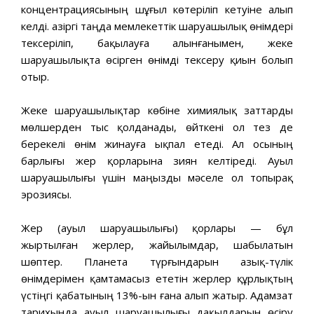
концентрациясының шұғыл көтеріліп кетуіне алып
келді. Қазіргі таңда мемлекеттік шаруашылық өнімдері
тексеріліп, бақылауға алынғанымен, жеке
шаруашылықта өсірген өнімді тексеру қиын болып
отыр.
Жеке шаруашылықтар көбіне химиялық заттарды
мөлшерден тыс қолданады, өйткені ол тез де
берекелі өнім жинауға ықпал етеді. Ал осының
барлығы жер қорларына зиян келтіреді. Ауыл
шаруашылығы үшін маңызды мәселе ол топырақ
эрозиясы.
Жер (ауыл шаруашылығы) қорлары — бұл
жыртылған жерлер, жайылымдар, шабылатын
шөптер. Планета түрғындарын азық-түлік
өнімдерімен қамтамасыз ететін жерлер құрлықтың
үстіңгі қабатының 13%-ын ғана алып жатыр. Адамзат
тарихында ауыл шаруашылығы дақылдарын өсіру