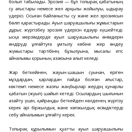
болып табылады. Эрозия — бұл топырақ қабатының
су ағыстары немесе жел арқылы жойылуы, ыдырау
үдерісі. Осыған байланысты су және жел эрозиясын
бөліп қарастырады. Ауыл шаруашылығы жұмыстарын
дұрыс жүргізбеу эрозия үдерісін едәуір күшейтеді.
Қысқа мерзімдерде ауыл шаруашылығы өнімдерін
өндіруді ұлғайтуға ұмтылу көбіне жер өндеу
жүмыстары тәртібінің бұзылуына, мысалы егіс
айналымы қорының азаюына алып келеді.
Жар беткейінен, жауын-шашын суынан, еріген
мұздардан, қарлардан пайда болған ағыстар,
көктемгі немесе жазғы жаңбырлар жердің қүнарлы
қабатын (жуып) шайып кетеді. Осылардың шығынын
азайту үшін, қайраңды беткейден көлденең жүргізу
керек әрі біржылдық және көпжылдық өсімдіктерді
себу айналымын ұлғайту керек.
Топырақ құрылымын қуатты ауыл шаруашылығы