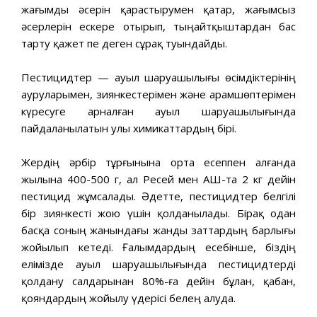
жағымды әсерін қарастырумен қатар, жағымсыз
әсерлерін ескере отырып, тыңайтқыштардан бас
тарту қажет пе деген сұрақ туындайды.
Пестицидтер — ауыл шаруашылығы өсімдіктерінің
ауруларымен, зиянкестерімен және арамшөптерімен
күресуге арналған ауыл шаруашылығында
пайдаланылатын улы химикаттардың бірі.
Жердің әрбір тұрғынына орта есеппен алғанда
жылына 400-500 г, ал Ресей мен АҚШ-та 2 кг дейін
пестицид жұмсалады. Әдетте, пестицидтер белгілі
бір зиянкесті жою үшін қолданылады. Бірақ одан
басқа соның жанындағы жанды заттардың барлығы
жойылып кетеді. Ғалымдардың есебінше, біздің
елімізде ауыл шаруашылығында пестицидтерді
қолдану салдарынан 80%-ға дейін бұлан, қабан,
қояндардың жойылу үдерісі белең алуда.