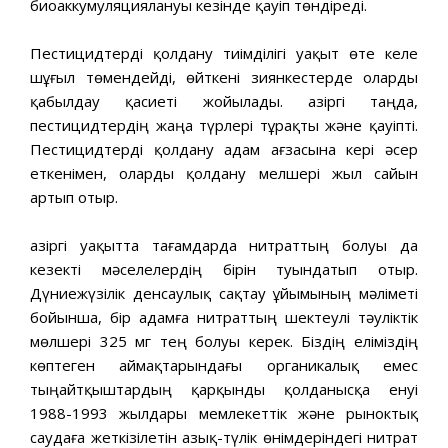
биоаккумуляциялануы кезінде қауіп төндіреді.
Пестицидтерді қолдану тиімділігі уақыт өте келе
шұғыл төмендейді, өйткені зиянкестерде оларды
қабылдау қасиеті жойылады. Қазіргі таңда,
пестицидтердің жаңа түрлері тұрақты және қауіпті.
Пестицидтерді қолдану адам ағзасына кері әсер
еткенімен, оларды қолдану мелшері жыл сайын
артып отыр.
Қазіргі уақытта тағамдарда нитраттың болуы да
кезекті мәселелердің бірін туындатып отыр.
Дүниежүзілік денсаулық сақтау ұйымының мәліметі
бойынша, бір адамға нитраттың шектеулі тәуліктік
мөлшері 325 мг тең болуы керек. Біздің еліміздің
көптеген аймақтарындағы органикалық емес
тыңайтқыштардың қарқынды қолданысқа енуі
1988-1993 жылдары мемлекеттік және рыноктық
саудаға жеткізілетін азық-түлік өнімдеріндегі нитрат