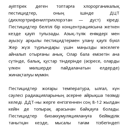
Қауіптірек деген топтарға хлорорганикалық
пестицидтер, оның ішінде ДЦТ
(дихлортрифенилтрихлорэтан — дуст) кіреді.
Пестицидтер белгілі бір концентрациясына жеткен
кезде қауіп туғызады. Азық-түлік енімдері мен
ауызсу арқылы пестицидтермен улану қаупі бүкіл
Жер жүзі түрғындары үшін маңызды мэселеге
айналып отырғаны анық. Олар бала емізетін ана
сүтінде, балық, қүстар тіндерінде (әсіресе, оларды
үлкен мөлшерде пайдаланатын елдерде)
жинақталуы мүмкін.
Пестицидтер жоғары температура, ылғал, күн
сәулесі радиацияларының әсеріне айрықша төзімді
келеді. ДДТ-ны жерге енгізгеннен соң 8-12 жылдан
кейін де топырақ арасынан байқауға болады.
Пестицидтер биоаккумуляциялануға бейімділік
танытқан кезде, мысалы тағам тізбегіндегі