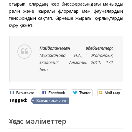
отырып, олардың жер биосферасындағы маңызды
рөлін және жыралы флоралар мен фауналардың
генофондын сақтап, бірнеше жыралы құрлықтарды
құру қажет.
Пайдаланылған әдебиеттер:
Мұхажанова Н.А., Жаһандық
экология: — Алматы: 2011. -172
бет.
Вконтакте
Facebook
Twitter
Мой мир
Tagged:
Жаһандық экология
Ұқсас мәліметтер