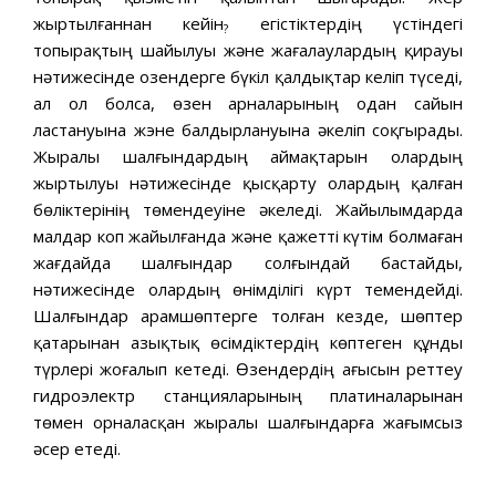
жыртылғаннан кейін
егістіктердің үстіндегі
?
топырақтың шайылуы және жағалаулардың қирауы
нәтижесінде озендерге бүкіл қалдықтар келіп түседі,
ал ол болса, өзен арналарының одан сайын
ластануына жэне балдырлануына әкеліп соқгырады.
Жыралы шалғындардың аймақтарын олардың
жыртылуы нәтижесінде қысқарту олардың қалған
бөліктерінің төмендеуіне әкеледі. Жайылымдарда
малдар коп жайылғанда және қажетті күтім болмаған
жағдайда шалғындар солғындай бастайды,
нәтижесінде олардың өнімділігі күрт темендейді.
Шалғындар арамшөптерге толған кезде, шөптер
қатарынан азықтық өсімдіктердің көптеген құнды
түрлері жоғалып кетеді. Өзендердің ағысын реттеу
гидроэлектр станцияларының платиналарынан
төмен орналасқан жыралы шалғындарға жағымсыз
әсер етеді.