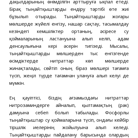
дақылдарының өнімділігін арттыруға ықпал етеді.
Бірақ тыңайтқыштарды ендіру тәртібі өте жиі
бұзылып отырады. Тыңайтқыштарды жоғары
мөлшерде жүйелі енгізу, нашар сақтау, тасымалдау
кезіндегі кемшіліктер ортаның, әсіресе су
қоймаларының ластануына алып келіп, адам
денсаулығына кері әсерін тигізеді. Мысалы,
тыңайтқыштарды мөлшерден тыс енгізгенде
өсімдіктерде нитраттар көп мөлшерде
жинақталады, сөйтіп оның біраз мөлшері тағамға
түсіп, жеңіл түрде тағамнан улануға алып келуі де
мүмкін.
Ең қауіптісі, біздің ағзамыздағы нитраттар
нитрозаминдерге айналып, қылтамақтың (рак)
дамуына себеп болып табылады. Фосфорлы
тыңайтқыштар су қоймаларына түсіп, ондағы кейбір
тіршілік иелерінің жойылуына алып келеді.
Тыңайтқыштарды пайдалану барысында олардың