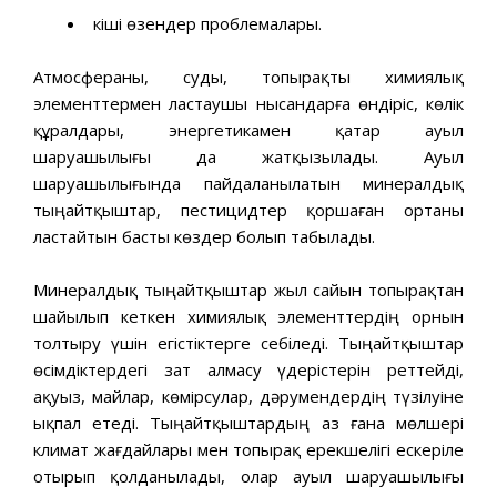
кіші өзендер проблемалары.
Атмосфераны, суды, топырақты химиялық
элементтермен ластаушы нысандарға өндіріс, көлік
құралдары, энергетикамен қатар ауыл
шаруашылығы да жатқызылады. Ауыл
шаруашылығында пайдаланылатын минералдық
тыңайтқыштар, пестицидтер қоршаған ортаны
ластайтын басты көздер болып табылады.
Минералдық тыңайтқыштар жыл сайын топырақтан
шайылып кеткен химиялық элементтердің орнын
толтыру үшін егістіктерге себіледі. Тыңайтқыштар
өсімдіктердегі зат алмасу үдерістерін реттейді,
ақуыз, майлар, көмірсулар, дәрумендердің түзілуіне
ықпал етеді. Тыңайтқыштардың аз ғана мөлшері
климат жағдайлары мен топырақ ерекшелігі ескеріле
отырып қолданылады, олар ауыл шаруашылығы