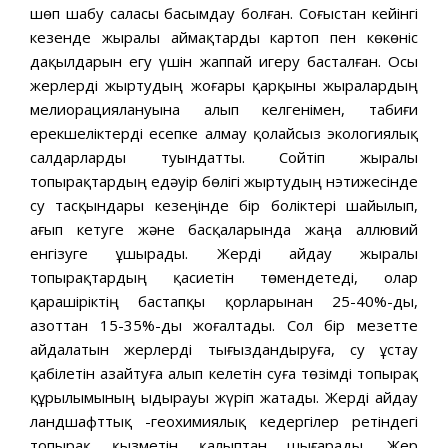
шөп шабу саласы басымдау болған. Соғыстан кейінгі
кезенде жыралы аймақтарды картоп пен көкөніс
дақылдарын егу үшін жаппай игеру басталған. Осы
жерлерді жыртудың жоғары қарқыны жыралардың
мелиорациялануына алып келгенімен, табиғи
ерекшеліктерді есепке алмау қолайсыз экологиялық
салдарларды туындатты. Сойтіп жыралы
топырақтардың едәуір бөлігі жыртудың нэтижесінде
су тасқындары кезеңінде бір боліктері шайылып,
ағып кетуге және басқаларында жаңа аллювий
енгізуге ұшырады. Жерді айдау жыралы
топырақтардың қасиетін төмендетеді, олар
қарашіріктің бастапқы қорларынан 25-40%-ды,
азоттан 15-35%-ды жоғалтады. Сол бір мезетте
айдалатын жерлерді тығыздандыруға, су ұстау
қабілетін азайтуға алып келетін суға төзімді топырақ
құрылымының ыдырауы жүріп жатады. Жерді айдау
ландшафттық -геохимиялық кедергілер ретіндегі
топырақ қызметін қалыптан шығарады. Жер