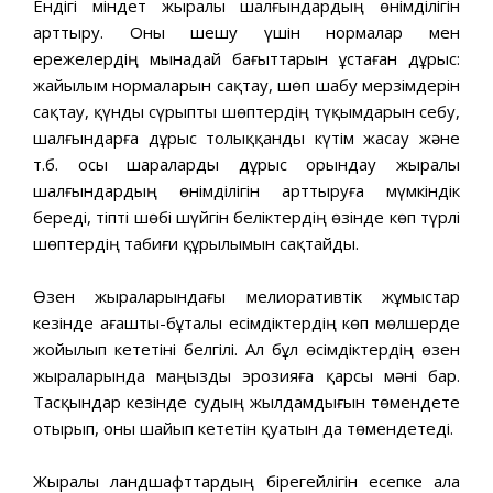
Ендігі міндет жыралы шалғындардың өнімділігін
арттыру. Оны шешу үшін нормалар мен
ережелердің мынадай бағыттарын ұстаған дұрыс:
жайылым нормаларын сақтау, шөп шабу мерзімдерін
сақтау, қүнды сүрыпты шөптердің түқымдарын себу,
шалғындарға дұрыс толыққанды күтім жасау және
т.б. осы шараларды дұрыс орындау жыралы
шалғындардың өнімділігін арттыруға мүмкіндік
береді, тіпті шөбі шүйгін беліктердің өзінде көп түрлі
шөптердің табиғи құрылымын сақтайды.
Өзен жыраларындағы мелиоративтік жұмыстар
кезінде ағашты-бұталы есімдіктердің көп мөлшерде
жойылып кететіні белгілі. Ал бұл өсімдіктердің өзен
жыраларында маңызды эрозияға қарсы мәні бар.
Тасқындар кезінде судың жылдамдығын төмендете
отырып, оны шайып кететін қуатын да төмендетеді.
Жыралы ландшафттардың бірегейлігін есепке ала