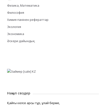
Физика, Математика
Философия
Химия пәнінен рефераттар
Экология
Экономика
Әскери дайындық
Нақыл сөздер
Қайғы келсе қарсы тұр, құлай берме,