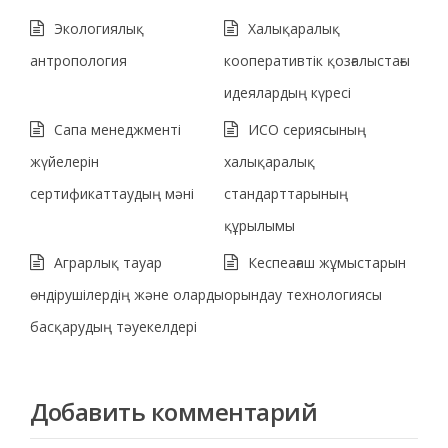
Экологиялық
Халықаралық
антропология
кооперативтік қозғалыстағы
идеялардың күресі
Сапа менеджменті
ИСО сериясының
жүйелерін
халықаралық
сертификаттаудың мәні
стандарттарының
құрылымы
Аграрлық тауар
Кеспеағаш жұмыстарын
өндірушілердің және оларды
орындау технологиясы
басқарудың тәуекелдері
Добавить комментарий