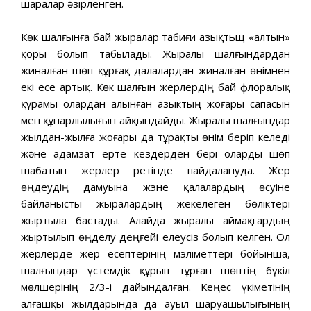
шаралар әзірленген.
Көк шалғынға бай жыралар табиғи азықтьщ «алтын»
қоры болып табылады. Жыралы шалғындардан
жиналған шөп құрғақ далалардан жиналған өнімнен
екі есе артық. Көк шалғын жерлердің бай флоралық
құрамы олардан алынған азыктың жоғары сапасын
мен құнарлылығын айқындайды. Жыралы шалғындар
жылдан-жылға жоғары да тұрақты өнім беріп келеді
және адамзат ерте кездерден бері оларды шөп
шабатын жерлер ретінде пайдалануда. Жер
өңдеудің дамуына жэне қалалардың өсуіне
байланысты жыралардың жекелеген бөліктері
жыртыла бастады. Алайда жыралы аймақгардың
жыртылып өңделу деңғейі елеусіз болып келген. Ол
жерлерде жер есептерінің мэліметтері бойынша,
шалғындар үстемдік құрып тұрған шөптің бүкіл
мөлшерінің 2/3-і дайындалған. Кеңес үкіметінің
алғашқы жылдарында да ауыл шаруашылығының