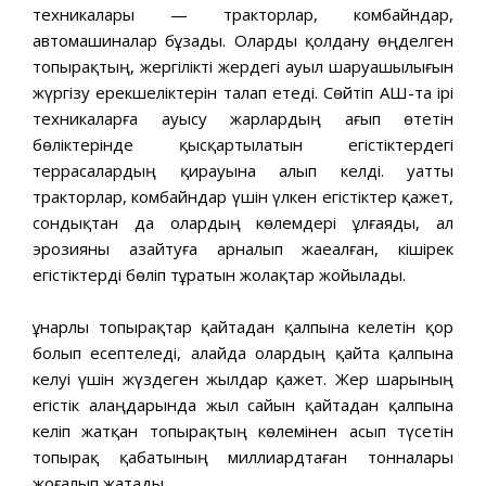
техникалары — тракторлар, комбайндар,
автомашиналар бұзады. Оларды қолдану өңделген
топырақтың, жергілікті жердегі ауыл шаруашылығын
жүргізу ерекшеліктерін талап етеді. Сөйтіп АҚШ-та ірі
техникаларға ауысу жарлардың ағып өтетін
бөліктерінде қысқартылатын егістіктердегі
террасалардың қирауына алып келді. Қуатты
тракторлар, комбайндар үшін үлкен егістіктер қажет,
сондықтан да олардың көлемдері ұлғаяды, ал
эрозияны азайтуға арналып жаеалған, кішірек
егістіктерді бөліп тұратын жолақтар жойылады.
Құнарлы топырақтар қайтадан қалпына келетін қор
болып есептеледі, алайда олардың қайта қалпына
келуі үшін жүздеген жылдар қажет. Жер шарының
егістік алаңдарында жыл сайын қайтадан қалпына
келіп жатқан топырақтың көлемінен асып түсетін
топырақ қабатының миллиардтаған тонналары
жоғалып жатады.