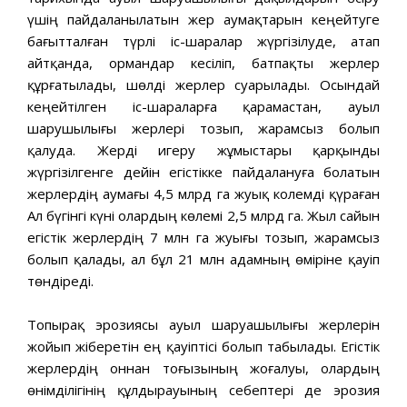
үшің пайдаланылатын жер аумақтарын кеңейтуге
бағытталған түрлі іс-шаралар жүргізілуде, атап
айтқанда, ормандар кесіліп, батпақты жерлер
құрғатылады, шөлді жерлер суарылады. Осындай
кеңейтілген іс-шараларға қарамастан, ауыл
шарушылығы жерлері тозып, жарамсыз болып
қалуда. Жерді игеру жұмыстары қарқынды
жүргізілгенге дейін егістікке пайдалануға болатын
жерлердің аумағы 4,5 млрд га жуық колемді қүраған
Ал бүгінгі күні олардың көлемі 2,5 млрд га. Жыл сайын
егістік жерлердің 7 млн га жуығы тозып, жарамсыз
болып қалады, ал бұл 21 млн адамның өміріне қауіп
төндіреді.
Топырақ эрозиясы ауыл шаруашылығы жерлерін
жойып жіберетін ең қауіптісі болып табылады. Егістік
жерлердің оннан тоғызының жоғалуы, олардың
өнімділігінің құлдырауының себептері де эрозия