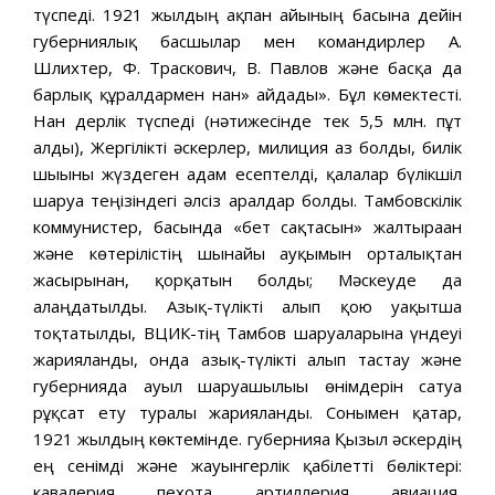
түспеді. 1921 жылдың ақпан айының басына дейін
губерниялық басшылар мен командирлер А.
Шлихтер, Ф. Траскович, В. Павлов және басқа да
барлық құралдармен нан» айдады». Бұл көмектесті.
Нан дерлік түспеді (нәтижесінде тек 5,5 млн. пұт
алды), Жергілікті әскерлер, милиция аз болды, билік
шығыны жүздеген адам есептелді, қалалар бүлікшіл
шаруа теңізіндегі әлсіз аралдар болды. Тамбовскілік
коммунистер, басында «бет сақтасын» жалтыраған
және көтерілістің шынайы ауқымын орталықтан
жасырынған, қорқатын болды; Мәскеуде да
алаңдатылды. Азық-түлікті алып қою уақытша
тоқтатылды, ВЦИК-тің Тамбов шаруаларына үндеуі
жарияланды, онда азық-түлікті алып тастау және
губернияда ауыл шаруашылығы өнімдерін сатуға
рұқсат ету туралы жарияланды. Сонымен қатар,
1921 жылдың көктемінде. губернияға Қызыл әскердің
ең сенімді және жауынгерлік қабілетті бөліктері:
кавалерия, пехота, артиллерия, авиация,