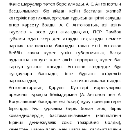
Және шаруалар төтеп бере алмады. А. С. Антоновтың
басшылығымен бір айдан кейін басталған жаппай
көтеріліс партиялық орталық тұрғысынан іріткі салушы
өнер көрсету болды. А. С. Антоновтың өзі өзін»
тәуелсіз » эсер деп атағандықтан, ПСР Тамбов
губкасы одан эсер деп атауды тоқтатуды немесе
партия тактикасына бағынуды талап етті. Антонов
бейбіт саяси күрес үшін губернияның басқа
ауданына көшуге және әлсіз террорлық күрес бас
тартуға ұсыныс жасады. Антонов сөздерде бұл
нұсқауларға бағынады, істе бұрынғы «тәуелсіз
партизандық тактиканы»жалғастырды.
Антоновтардың Қарулы Күштері иррегулярлы
армияны тұрақты бөлімдермен (А. Антонов пен А.
Богуславский басқарған екі әскер) құру принциптерін
біріктірді. Бұл құрылым берік болған жоқ, бірақ
командирлердің бастамашылығымен (көпшілігінің
Бірінші дүниежүзілік соғыс тәжірибесі болды),
кенеттен шабуылдар мен шапшаң қалдықтардың