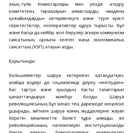
азық-түлік Комиссарлары мен уездік атқару
комитетінің төрағаларын алмастырды, «мәдени
қожайындарды» көтермелеуге және түрлі ерікті
серіктестіктер, кооперативтер құруға тырысты. Бұл
және басқа да кейбір жол берулер әскери коммунизм
саясатының орнына келген жаңа экономикалық
саясаттың (ҰЭП) атауын алды.
Қорытынды
Большевиктер шаруа көтерілісін қатаңдатқан,
алайда өздері де социализмді дереу «енгізуден»
бас тартуға және ауылдың басты талаптарын
қанағаттандыруға мәжбүр болды. Шаруа
революциясының бұл жеңісі тең дәрежеде жеңіліске
ұшырады, өйткені шаруа өзінің мүдделеріне жауап
беретін мемлекеттік билікті құра алмады, өз
революциясының нәтижелерін институционалды
бекіте алмады. Демократиялық мүмкіндіктер