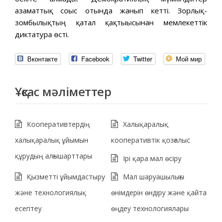
азаматтық соғыс отында жанып кетті. Зорлық-
зомбылықтың қатал қақтығысынан мемлекеттік
диктатура өсті.
Вконтакте
Facebook
Twitter
Мой мир
Ұқсас мәліметтер
Кооперативтердің
Халықаралық
халықаралық ұйымын
кооперативтік қозғалыс
құрудың алғышарттары
Ірі қара мал өсіру
Қызметті ұйымдастыру
Мал шаруашылығы
және технологиялық
өнімдерін өндіру және қайта
есептеу
өңдеу технологиялары