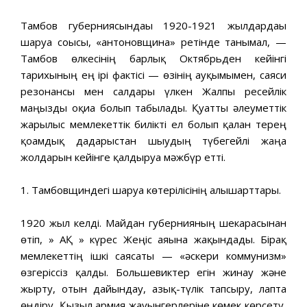
Тамбов губерниясындағы 1920-1921 жылдардағы
шаруа соғысы, «антоновщина» ретінде танымал, —
Тамбов өлкесінің барлық Октябрьден кейінгі
тарихының ең ірі фактісі — өзінің ауқымымен, саяси
резонансы мен салдары үлкен Жалпы ресейлік
маңызды оқиға болып табылады. Қуатты әлеуметтік
жарылыс мемлекеттік билікті ел болып қалған терең
қоғамдық дағдарыстан шығудың түбегейлі жаңа
жолдарын кейінге қалдыруға мәжбүр етті.
1. Тамбовщиндегі шаруа көтерілісінің алғышарттары.
1920 жыл келді. Майдан губернияның шекарасынан
өтіп, » АҚ » күрес Жеңіс аяғына жақындады. Бірақ
мемлекеттің ішкі саясаты — «әскери коммунизм»
өзгеріссіз қалды. Большевиктер егін жинау және
жырту, отын дайындау, азық-түлік тапсыру, лапта
өндіру, Қызыл армия жауынгерлеріне көмек көрсету,