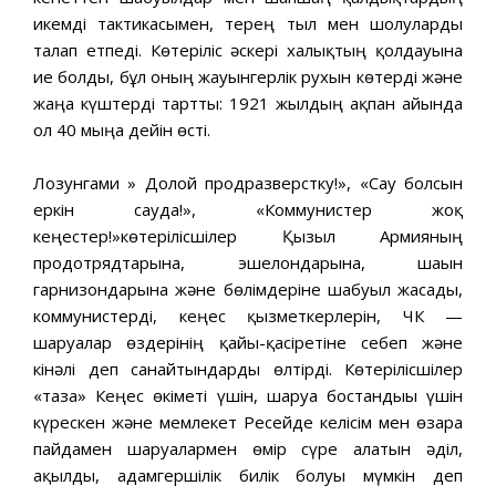
икемді тактикасымен, терең тыл мен шолуларды
талап етпеді. Көтеріліс әскері халықтың қолдауына
ие болды, бұл оның жауынгерлік рухын көтерді және
жаңа күштерді тартты: 1921 жылдың ақпан айында
ол 40 мыңға дейін өсті.
Лозунгами » Долой продразверстку!», «Сау болсын
еркін сауда!», «Коммунистер жоқ
кеңестер!»көтерілісшілер Қызыл Армияның
продотрядтарына, эшелондарына, шағын
гарнизондарына және бөлімдеріне шабуыл жасады,
коммунистерді, кеңес қызметкерлерін, ЧК —
шаруалар өздерінің қайғы-қасіретіне себеп және
кінәлі деп санайтындарды өлтірді. Көтерілісшілер
«таза» Кеңес өкіметі үшін, шаруа бостандығы үшін
күрескен және мемлекет Ресейде келісім мен өзара
пайдамен шаруалармен өмір сүре алатын әділ,
ақылды, адамгершілік билік болуы мүмкін деп