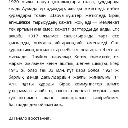
1920 жылы шаруа қожалықтары толық құлдырауға
келді. Ауылда ер адамдар, жылқы жетіспеді, еңбек
құралдары тозған. Шаруа күштері жетіспеді, бірақ
егіншілікке тырысудың қажеті жоқ еді — мемлекет
тек артығын ғана емес, қажетті заттарды да алды. Егіс
алқабы 1917 жылмен салыстырғанда төрт есе
қысқарды, өнімділік айтарлықтай төмендеді. Оған
құрғақшылық қосылып, әр себілген ондықтан 4 есе аз
жиналды. Тамбов шаруалар Кеңес өкіметінің екі
жарым жылынан кейін аштық шегіне шықты. Егер
1913 ж. олар тек 33 млн. пұт қара болса, 1921 ж.
барлық дәнді дақылдардың жалпы жиналымы 11
млн. пұтты құрады. Бірақ коммунистер өлімге
ұшырамаған азайтты, нанның кезекті «сорып алу»
күш-жігермен және жинақталған тәжірибемен
басталды деп ойлаған жоқ.
2.Начало восстания .