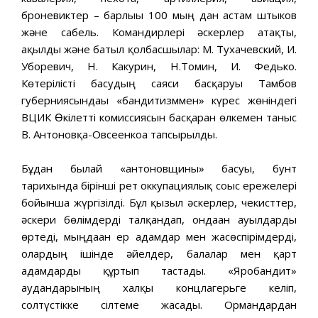
броневиктер – барлығы 100 мың дан астам штыков
және сабель. Командирлері әскерлер атақты,
ақылды және батыл қолбасшылар: М. Тухачевский, И.
Уборевич, Н. Какурин, Н.Томин, И. Федько.
Көтерілісті басудың саяси басқаруы Тамбов
губерниясындағы «бандитизммен» күрес жөніндегі
ВЦИК Өкілетті комиссиясын басқарған өлкемен таныс
В. Антоновқа-Овсеенкоға тапсырылды.
Бұдан былай «антоновщины» басуы, бунт
тарихында бірінші рет оккупациялық соғыс ережелері
бойынша жүргізілді. Бұл қызыл әскерлер, чекисттер,
әскери бөлімдерді талқандап, ондаған ауылдарды
өртеді, мыңдаған ер адамдар мен жасөспірімдерді,
олардың ішінде әйелдер, балалар мен қарт
адамдарды құртып тастады. «Яробандит»
аудандарының халқы концлагерьге келіп,
солтүстікке сілтеме жасады. Ормандардан