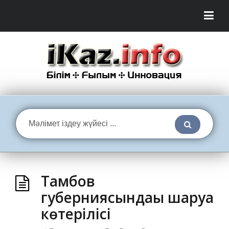
Тамбов
губерниясындағы шаруа
көтерілісі