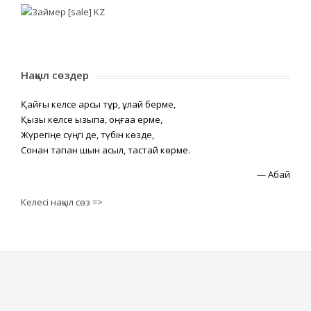
Нақыл сөздер
Қайғы келсе қарсы тұр, құлай берме,
Қызық келсе қызықпа, оңғаққа ерме,
Жүрегіңе сүңгі де, түбін көзде,
Сонан тапқан шын асыл, тастай көрме.
—
Абай
Келесі нақыл сөз =>