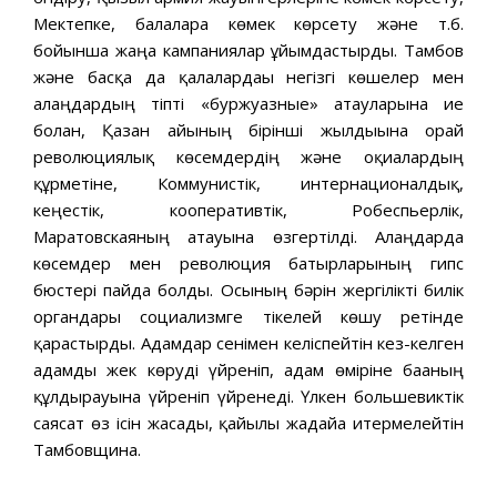
Мектепке, балаларға көмек көрсету және т.б.
бойынша жаңа кампаниялар ұйымдастырды. Тамбов
және басқа да қалалардағы негізгі көшелер мен
алаңдардың тіпті «буржуазные» атауларына ие
болған, Қазан айының бірінші жылдығына орай
революциялық көсемдердің және оқиғалардың
құрметіне, Коммунистік, интернационалдық,
кеңестік, кооперативтік, Робеспьерлік,
Маратовскаяның атауына өзгертілді. Алаңдарда
көсемдер мен революция батырларының гипс
бюстері пайда болды. Осының бәрін жергілікті билік
органдары социализмге тікелей көшу ретінде
қарастырды. Адамдар сенімен келіспейтін кез-келген
адамды жек көруді үйреніп, адам өміріне бағаның
құлдырауына үйреніп үйренеді. Үлкен большевиктік
саясат өз ісін жасады, қайғылы жағдайға итермелейтін
Тамбовщина.