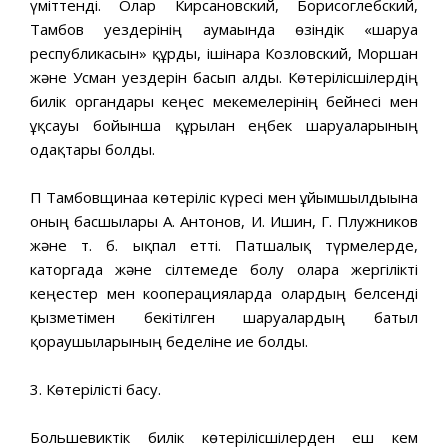
үміттенді. Олар Кирсановский, Борисоглебский,
Тамбов уездерінің аумағында өзіндік «шаруа
республикасын» құрды, ішінара Козловский, Моршан
және Усман уездерін басып алды. Көтерілісшілердің
билік органдары кеңес мекемелерінің бейнесі мен
ұқсауы бойынша құрылған еңбек шаруаларының
одақтары болды.
П Тамбовщинаға көтеріліс күресі мен ұйымшылдығына
оның басшылары А. Антонов, И. Ишин, Г. Плужников
және т. б. ықпал етті. Патшалық түрмелерде,
каторгада және сілтемеде болу оларға жергілікті
кеңестер мен кооперацияларда олардың белсенді
қызметімен бекітілген шаруалардың батыл
қорғаушыларының беделіне ие болды.
3. Көтерілісті басу.
Большевиктік билік көтерілісшілерден еш кем