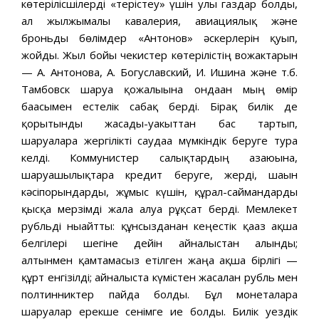
көтерілісшілерді «терістеу» үшін улы газдар болды,
ал жылжымалы кавалерия, авиациялық және
броньды бөлімдер «Антонов» әскерлерін қуып,
жойды. Жыл бойы чекистер көтерілістің вожактарын
— А. Антонова, А. Богуславский, И. Ишина және т.б.
Тамбовск шаруа қожалығына ондаған мың өмір
бағасымен естелік сабақ берді. Бірақ билік де
қорытынды жасады-уакыттан бас тартып,
шаруаларға жергілікті саудаға мүмкіндік беруге тура
келді. Коммунистер салықтардың азаюына,
шаруашылықтарға кредит беруге, жерді, шағын
кәсіпорындарды, жұмыс күшін, құрал-саймандарды
қысқа мерзімді жалға алуға рұқсат берді. Мемлекет
рубльді нығайтты: құнсызданған кеңестік қағаз ақша
белгілері шегіне дейін айналыстан алынды;
алтынмен қамтамасыз етілген жаңа ақша бірлігі —
құрт енгізілді; айналыста күмістен жасалған рубль мен
полтинниктер пайда болды. Бұл монеталарға
шаруалар ерекше сенімге ие болды. Билік уездік