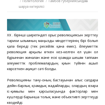
/
Политология
/
Тамбов губерниясындағы
шаруа көтерілісі
ХХ ғ. бірінші ширегіндегі орыс революциясын зерттеу
тарихи ғылымның маңызды міндеттерінің бірі болып
қала береді (тек ресейлік қана емес). Әлеуметтік
революция арқылы өткен кез-келген ел үшін ол
бұрыннан жиналған және ескі қоғамда шешім таппаған
әлеуметтік проблемалардың қиын түйінін ашып
көрсеткен ақиқат сәті болды.
Революцияны тану-оның бастауынан алыс салдарға
дейін-барлық қоғамдық жағдайларды, олардың өзара
іс-қимылы мен қарсыласуында факторлар мен
күштерді барынша толық және объективті зерттеуді
көздейді.