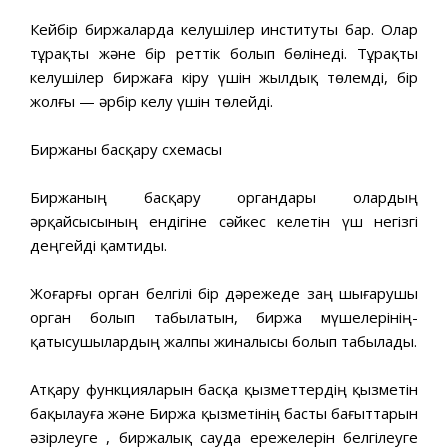
Кейбір биржаларда келушілер институты бар. Олар
тұрақты және бір реттік болып бөлінеді. Тұрақты
келушілер биржаға кіру үшін жылдық төлемді, бір
жолғы — әрбір келу үшін төлейді.
Биржаны басқару схемасы
Биржаның басқару органдары олардың
әрқайсысының ендігіне сәйкес келетін үш негізгі
деңгейді қамтиды.
Жоғарғы орган белгілі бір дәрежеде заң шығарушы
орган болып табылатын, биржа мүшелерінің-
қатысушылардың жалпы жиналысы болып табылады.
Атқару функцияларын басқа қызметтердің қызметін
бақылауға және Биржа қызметінің басты бағыттарын
әзірлеуге , биржалық сауда ережелерін белгілеуге