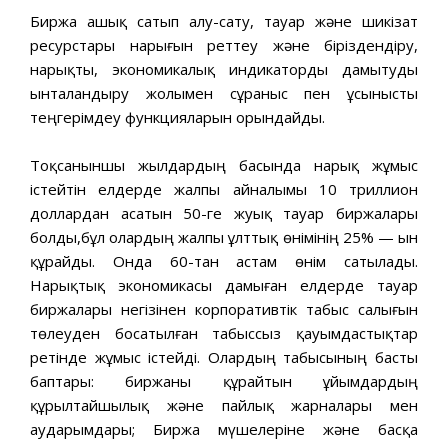
Биржа ашық сатып алу-сату, тауар және шикізат
ресурстары нарығын реттеу және біріздендіру,
нарықты, экономикалық индикаторды дамытуды
ынталандыру жолымен сұраныс пен ұсынысты
теңгерімдеу функцияларын орындайды.
Тоқсаныншы жылдардың басында нарық жұмыс
істейтін елдерде жалпы айналымы 10 триллион
доллардан асатын 50-ге жуық тауар биржалары
болды,бұл олардың жалпы ұлттық өнімінің 25% — ын
құрайды. Онда 60-тан астам өнім сатылады.
Нарықтық экономикасы дамыған елдерде тауар
биржалары негізінен корпоративтік табыс салығын
төлеуден босатылған табыссыз қауымдастықтар
ретінде жұмыс істейді. Олардың табысының басты
баптары: биржаны құрайтын ұйымдардың
құрылтайшылық және пайлық жарналары мен
аударымдары; Биржа мүшелеріне және басқа