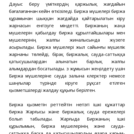
Дауыс беру үміткердің қаржылық жағдайын
бағалағаннан кейін өткізіледі. Биржа мүшелері биржа
құрамынан шыққан жағдайда қайтарылатын кіру
жарнасын енгізуге міндетті. Биржаның жаңа
мүшелерін қабылдау биржа құрылтайшылары мен
мүшелерінің жалпы жиналысында жүзеге
асырылады. Биржа мүшелері жыл сайынғы мүшелік
жарнаны төлейді, бірақ биржалық сауда-саттыққа
қатысушылардан алынатын барлық жалпы
алымдардан босатылады. Өз жұмысын жеңілдету үшін
Биржа мүшелеріне сауда залына клерктер немесе
шаңғылар түрінде кіруге рұқсат етілген
қызметшілерді жалдау құқығы берілген.
Биржа қызметін реттейтін негізгі ішкі құжаттар
биржа Жарғысы және биржалық сауда ережелері
болып табылады. Жарғыда Биржаның ішкі
құрылымын, биржа мүшелерінің және сауда-
саттыққа басқа да қатысушылардың өзара қарым-