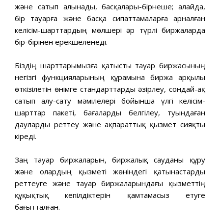
және сатып алынады, басқалары-бірнеше; алайда,
бір тауарға және басқа сипаттамаларға арналған
келісім-шарттардың мөлшері әр түрлі биржаларда
бір-бірінен ерекшеленеді.
Біздің шарттарымызға қатысты тауар биржасының
негізгі функцияларының құрамына биржа арқылы
өткізілетін өнімге стандарттарды әзірлеу, сондай-ақ
сатып алу-сату мәмілелері бойынша үлгі келісім-
шарттар пакеті, бағаларды белгілеу, туындаған
дауларды реттеу және ақпараттық қызмет сияқты
кіреді.
Заң тауар биржаларын, биржалық сауданы құру
және олардың қызметі жөніндегі қатынастарды
реттеуге және тауар биржаларындағы қызметтің
құқықтық кепілдіктерін қамтамасыз етуге
бағытталған.