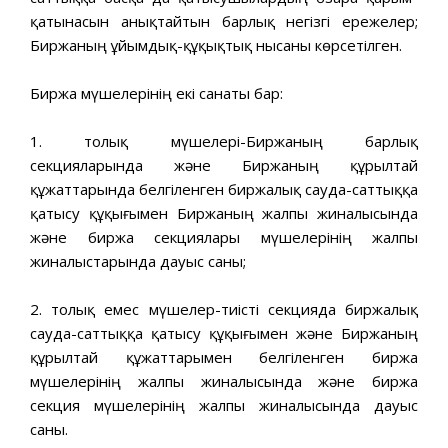
қатынасын анықтайтын барлық негізгі ережелер;
Биржаның ұйымдық-құқықтық нысаны көрсетілген.
Биржа мүшелерінің екі санаты бар:
1. толық мүшелері-Биржаның барлық
секцияларында және Биржаның құрылтай
құжаттарында белгіленген биржалық сауда-саттыққа
қатысу құқығымен Биржаның жалпы жиналысында
және биржа секциялары мүшелерінің жалпы
жиналыстарында дауыс саны;
2. толық емес мүшелер-тиісті секцияда биржалық
сауда-саттыққа қатысу құқығымен және Биржаның
құрылтай құжаттарымен белгіленген биржа
мүшелерінің жалпы жиналысында және биржа
секция мүшелерінің жалпы жиналысында дауыс
саны.