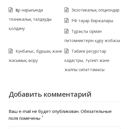
Қор нарығында
Экзотикалық опциондар
техникалық талдауды
РФ тауар биржалары
қолдану
Тұрақты орман
питомниктерін құру жобасы
Күнбағыс, бұршақ және
Табиғи ресурстар
жасымық өсіру
кадастры, түсінігі және
жалпы сипаттамасы
Добавить комментарий
Ваш e-mail не будет опубликован.
Обязательные
*
поля помечены