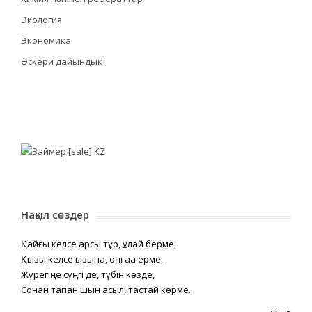
Экология
Экономика
Әскери дайындық
Нақыл сөздер
Қайғы келсе қарсы тұр, құлай берме,
Қызық келсе қызықпа, оңғаққа ерме,
Жүрегіңе сүңгі де, түбін көзде,
Сонан тапқан шын асыл, тастай көрме.