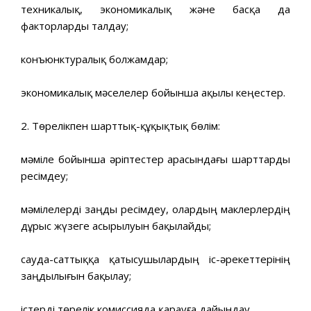
техникалық, экономикалық және басқа да
факторларды талдау;
конъюнктуралық болжамдар;
экономикалық мәселелер бойынша ақылы кеңестер.
2. Төрелікпен шарттық-құқықтық бөлім:
мәміле бойынша әріптестер арасындағы шарттарды
ресімдеу;
мәмілелерді заңды ресімдеу, олардың маклерлердің
дұрыс жүзеге асырылуын бақылайды;
сауда-саттыққа қатысушылардың іс-әрекеттерінің
заңдылығын бақылау;
істерді төрелік комиссияда қарауға дайындау.