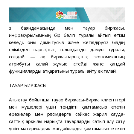
Өз баяндамасында мен тауар биржасы,
инфрақұрылымның бір бөлігі туралы айтып өткім
келеді, оны дамытусыз және жетілдірусіз біздің
еліміздегі нарықтың толыққанды дамуы туралы,
сондай — ақ биржа-нарықтық экономиканың
атрибуты қалай жұмыс істейді және қандай
функцияларды атқаратыны туралы айту екіталай.
ТАУАР БИРЖАСЫ
Анықтау бойынша тауар биржасы-биржа клиенттері
мен мүшелері үшін теңдікті қамтамасыз ететін
ережелер мен рәсімдерге сәйкес жария сауда-
саттық арқылы нарықта тауарларды сатып алу-сату
үшін материалдық жағдайларды қамтамасыз ететін