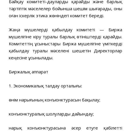
Байқау комитеті-дауларды қарайды және барлық
тәртіптік мәселелер бойынша шешім шығарады, оны
оған іскерлік этика жөніндегі комитет береді.
Жаңа мүшелерді қабылдау комитеті — Биржа
мүшелігіне кіру туралы барлық өтініштерді қарайды.
Комитеттің ұсыныстары Биржа мүшелігіне үміткерді
қабылдау туралы мәселені шешетін Директорлар
кеңесіне ұсынылады.
Биржалық аппарат
1. Экономикалық талдау орталығы:
өнім нарығының конъюнктурасын бақылау;
конъюнктуралық шолуларды дайындау;
нарық конъюнктурасына әсер етуге қабілетті