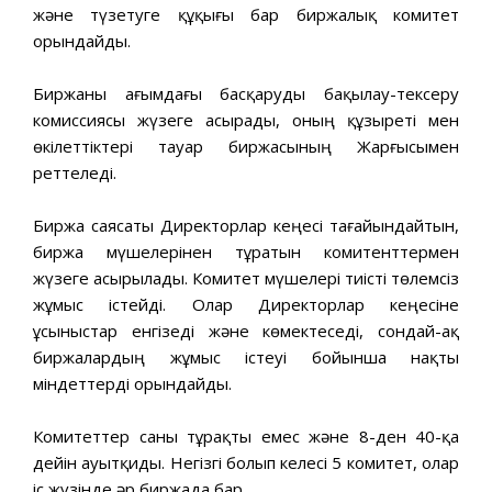
және түзетуге құқығы бар биржалық комитет
орындайды.
Биржаны ағымдағы басқаруды бақылау-тексеру
комиссиясы жүзеге асырады, оның құзыреті мен
өкілеттіктері тауар биржасының Жарғысымен
реттеледі.
Биржа саясаты Директорлар кеңесі тағайындайтын,
биржа мүшелерінен тұратын комитенттермен
жүзеге асырылады. Комитет мүшелері тиісті төлемсіз
жұмыс істейді. Олар Директорлар кеңесіне
ұсыныстар енгізеді және көмектеседі, сондай-ақ
биржалардың жұмыс істеуі бойынша нақты
міндеттерді орындайды.
Комитеттер саны тұрақты емес және 8-ден 40-қа
дейін ауытқиды. Негізгі болып келесі 5 комитет, олар
іс жүзінде әр биржада бар.