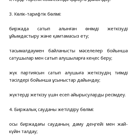
3. Көлік-тарифтік бөлімі:
биржада сатып алынған өнімді жеткізуді
ұйымдастыру және қамтамасыз ету;
тасымалдаумен байланысты мәселелер бойынша
сатушылар мен сатып алушыларға кеңес беру;
жүк партиясын сатып алушыға жеткізудің тиімді
тәсілдері бойынша ұсыныстар дайындау;
жүктерді жеткізу үшін есеп айырысуларды ресімдеу.
4. Биржалық сауданы жетілдіру бөлімі:
осы биржадағы сауданың даму деңгейі мен жай-
күйін талдау;