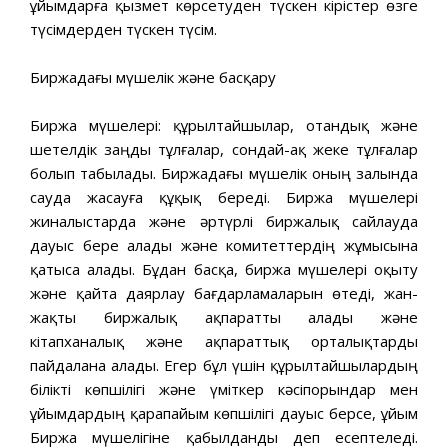
ұйымдарға қызмет көрсетуден түскен кірістер өзге
түсімдерден түскен түсім.
Биржадағы мүшелік және басқару
Биржа мүшелері: құрылтайшылар, отандық және
шетелдік заңды тұлғалар, сондай-ақ жеке тұлғалар
болып табылады. Биржадағы мүшелік оның залында
сауда жасауға құқық береді. Биржа мүшелері
жиналыстарда және әртүрлі биржалық сайлауда
дауыс бере алады және комитеттердің жұмысына
қатыса алады. Бұдан басқа, биржа мүшелері оқыту
және қайта даярлау бағдарламаларын өтеді, жан-
жақты биржалық ақпаратты алады және
кітапханалық және ақпараттық орталықтарды
пайдалана алады. Егер бұл үшін құрылтайшылардың
білікті көпшілігі және үміткер кәсіпорындар мен
ұйымдардың қарапайым көпшілігі дауыс берсе, ұйым
Биржа мүшелігіне қабылданды деп есептеледі.