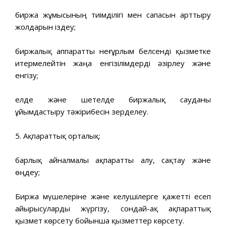
биржа жұмысының тиімділігі мен сапасын арттыру
жолдарын іздеу;
биржалық аппаратты неғұрлым белсенді қызметке
итермелейтін жаңа енгізілімдерді әзірлеу және
енгізу;
елде және шетелде биржалық сауданы
ұйымдастыру тәжірибесін зерделеу.
5. Ақпараттық орталық:
барлық айналмалы ақпаратты алу, сақтау және
өңдеу;
Биржа мүшелеріне және келушілерге қажетті есеп
айырысуларды жүргізу, сондай-ақ ақпараттық
қызмет көрсету бойынша қызметтер көрсету.