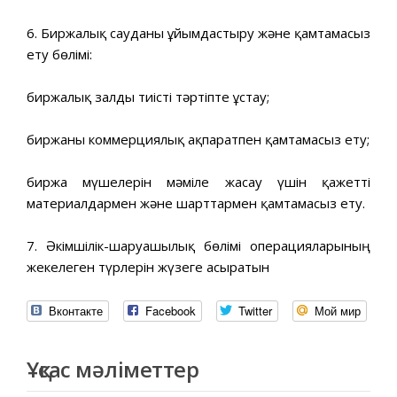
6. Биржалық сауданы ұйымдастыру және қамтамасыз
ету бөлімі:
биржалық залды тиісті тәртіпте ұстау;
биржаны коммерциялық ақпаратпен қамтамасыз ету;
биржа мүшелерін мәміле жасау үшін қажетті
материалдармен және шарттармен қамтамасыз ету.
7. Әкімшілік-шаруашылық бөлімі операцияларының
жекелеген түрлерін жүзеге асыратын
Вконтакте
Facebook
Twitter
Мой мир
Ұқсас мәліметтер