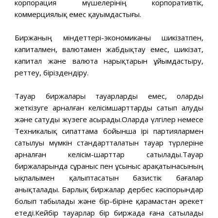
корпорация мүшелерінің корпоративтік,
коммерциялық емес қауымдастығы.
Биржаның міндеттері-экономиканы шикізатпен,
капиталмен, валютамен жабдықтау емес, шикізат,
капитал және валюта нарықтарын ұйымдастыру,
реттеу, біріздендіру.
Тауар биржалары тауарларды емес, оларды
жеткізуге арналған келісімшарттарды сатып алуды
және сатуды жүзеге асырады.Оларда үлгілер немесе
Техникалық сипаттама бойынша ірі партиялармен
сатылуы мүмкін стандартталатын тауар түрлеріне
арналған келісім-шарттар сатылады.Тауар
биржаларында сұраныс пен ұсыныс арақатынасының
ықпалымен қалыптасатын базистік бағалар
анықталады. Барлық биржалар дербес кәсіпорындар
болып табылады және бір-біріне қарамастан әрекет
етеді.Кейбір тауарлар бір биржада ғана сатылады