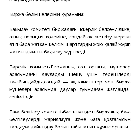
Биржа бөлімшелерінің құрамына:
Бақылау комитеті-биржадағы іскерлік белсенділікке,
ашық позиция көлеміне, сондай-ақ жеткізу мерзімі
өтіп бара жатқан келісім-шарттарды жою қалай жүріп
жатқандығына бақылау жүргізеді.
Төрелік комитет-Биржаның сот органы, мүшелер
арасындағы дауларды шешу үшін төрешілерді
тағайындайды,сондай — ақ клиенттер мен биржа
мүшелері арасында даулар туындаған жағдайда-
сенімсіздік.
Баға белгілеу комитеті-басты міндеті биржалық баға
белгілеулерді жариялауға және баға қозғалысын
талдауға дайындау болып табылатын жұмыс органы.