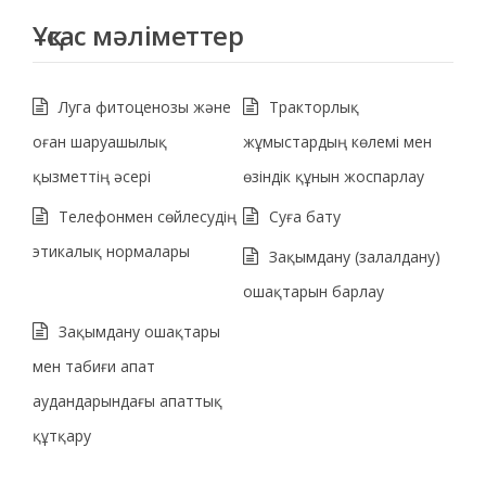
Ұқсас мәліметтер
Луга фитоценозы және
Тракторлық
оған шаруашылық
жұмыстардың көлемі мен
қызметтің әсері
өзіндік құнын жоспарлау
Телефонмен сөйлесудің
Суға бату
этикалық нормалары
Зақымдану (залалдану)
ошақтарын барлау
Зақымдану ошақтары
мен табиғи апат
аудандарындағы апаттық
құтқару