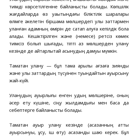
тиімді көрсетілгеніне байланысты болады. Көпшілік
жағдайларда өз уақытындағы біліктілік шаралары
өлімге әкелетін біршама мөлшердегі улы заттармен
уланған адамның өмірін де сақтап қалуға кепілдік бола
алады. Кешіктірілген және (немесе) ретсіз көмек
тиімсіз болып шығады, тіпті аз мөлшерден улану
кезінде де айтарлықтай асқынудың дамуы мүмкін.
Тамақтан улану — бұл тамақ арқылы ағзаға зиянды
және улы заттардың түсуінен туындайтын ayырсыну
жай-күйі.
Уланудың ауырлығы енген удың мөлшеріне, оның
әсер ету күшіне, сіңу жылдамдығы мен басқа да
себептерге байланысты болады.
Тамақтан ауыр улану кезінде (асқазанның қатты
ауырсынуы, құсу, іш өту) асқазанды шаю керек. Бұл