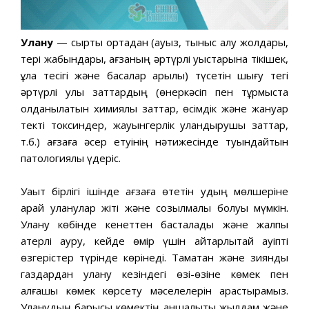
Улану
— сыртқы ортадан (ауыз, тыныс алу жолдары,
тері жабындары, ағзаның әртүрлі қуыстарына тікішек,
құлақ тесігі және басқалар арқылы) түсетін шығу тегі
әртүрлі улы заттардың (өнеркәсіп пен тұрмыста
қолданылатын химиялық заттар, өсімдік және жануар
текті токсиндер, жауынгерлік уландырушы заттар,
т.б.) ағзаға әсер етуінің нәтижесінде туындайтын
патологиялық үдеріс.
Уақыт бірлігі ішінде ағзаға өтетін удың мөлшеріне
қарай уланулар жіті және созылмалы болуы мүмкін.
Улану көбінде кенеттен басталады және жалпы
қатерлі ауру, кейде өмір үшін айтарлықтай қауіпті
өзгерістер түрінде көрінеді. Тамақтан және зиянды
газдардан улану кезіндегі өзі-өзіне көмек пен
алғашқы көмек көрсету мәселелерін қарастырамыз.
Уланудың барысы көмектің қаншалықты жылдам және