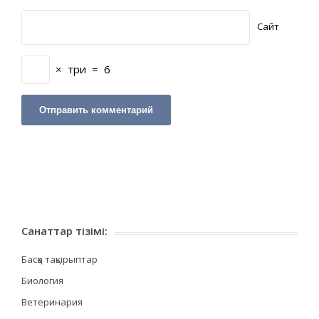
Сайт
×
три
=
6
Санаттар тізімі:
Басқа тақырыптар
Биология
Ветеринария