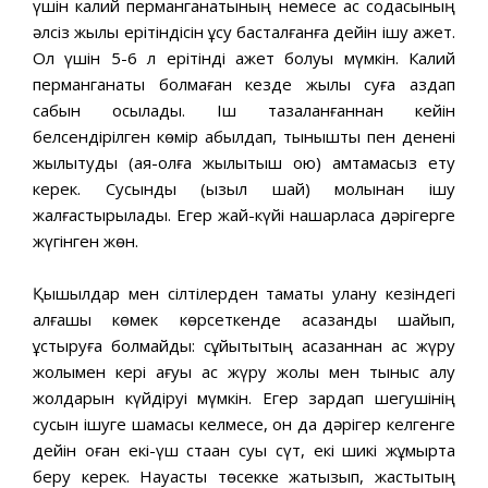
үшін калий перманганатының немесе ас содасының
әлсіз жылы ерітіндісін құсу басталғанға дейін ішу қажет.
Ол үшін 5-6 л ерітінді қажет болуы мүмкін. Калий
перманганаты болмаған кезде жылы суға аздап
сабын қосылады. Іш тазаланғаннан кейін
белсендірілген көмір қабылдап, тыныштық пен денені
жылытуды (аяқ-қолға жылытқыш қою) қамтамасыз ету
керек. Сусынды (қызыл шай) молынан ішу
жалғастырылады. Егер жай-күйі нашарласа дәрігерге
жүгінген жөн.
Қышқылдар мен сілтілерден тамақтық улану кезіндегі
алғашқы көмек көрсеткенде асқазанды шайып,
құстыруға болмайды: сұйықтықтың асқазаннан ас жүру
жолымен кері ағуы ас жүру жолы мен тыныс алу
жолдарын күйдіруі мүмкін. Егер зардап шегушінің
сусын ішуге шамасы келмесе, он да дәрігер келгенге
дейін оған екі-үш стақан суық сүт, екі шикі жұмыртқа
беру керек. Науқасты төсекке жатқызып, жастықтың