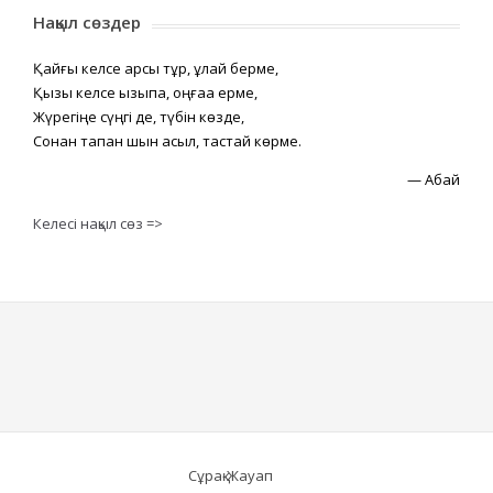
Нақыл сөздер
Қайғы келсе қарсы тұр, құлай берме,
Қызық келсе қызықпа, оңғаққа ерме,
Жүрегіңе сүңгі де, түбін көзде,
Сонан тапқан шын асыл, тастай көрме.
—
Абай
Келесі нақыл сөз =>
Сұрақ-Жауап