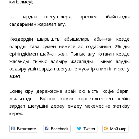
кигізілмеуі;
— зардап шегушілерді өрескел абайсыздық
салдарынан жаралап алу.
Көздердің шырышты қабықшалары қабынған кезде
оларды таза сумен немесе ас содасының 2%-дық
ерітіндісімен шайған жөн. Тыныс алу тоқтаған кезде
жасанды тыныс алдыру жасалады. Тыныс алуды
қоздыру үшін зардап шегушіге мүсәтір спиртін иіскету
қажет.
Есінің кіру дәрежесіне қарай қою ыстық кофе беріп,
жылытады. Бірінші көмек көрсетілгеннен кейін
зардап шегушіні дереу емдеу мекемесіне жеткізу
керек.
Вконтакте
Facebook
Twitter
Мой мир