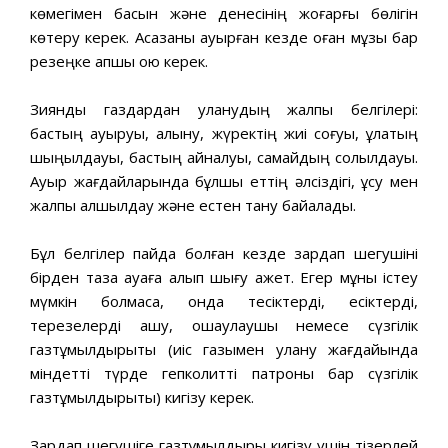
көмегімен басын және денесінің жоғарғы бөлігін
көтеру керек. Асқазаны ауырған кезде оған мұзы бар
резеңке қапшық қою керек.
Зиянды газдардан уланудың жалпы белгілері:
бастың ауыруы, алқыну, жүректің жиі соғуы, құлақтың
шыңылдауы, бастың айналуы, самайдың солқылдауы.
Ауыр жағдайларында бұлшық еттің әлсіздігі, құсу мен
жалпы қалшылдау және естен тану байқалады.
Бұл белгілер пайда болған кезде зардап шегушіні
бірден таза ауаға алып шығу қажет. Егер мұны істеу
мүмкін болмаса, онда тесіктерді, есіктерді,
терезелерді ашу, оқшаулаушы немесе сүзгілік
газтұмылдырықты (иіс газымен улану жағдайында
міндетті түрде гепколитті патроны бар сүзгілік
газтұмылдырықты) кигізу керек.
Зардап шегушіге газтұмылдырық кигізу үшін тізерлей