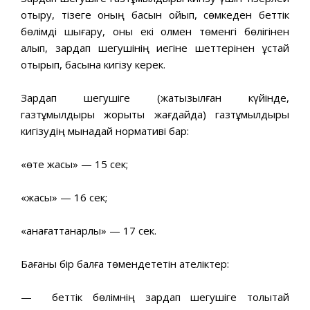
отыру, тізеге оның басын қойып, сөмкеден беттік
бөлімді шығару, оны екі қолмен төменгі бөлігінен
алып, зардап шегушінің иегіне шеттерінен ұстай
отырып, басына кигізу керек.
Зардап шегушіге (жатқызылған күйінде,
газтұмылдырық жорықтық жағдайда) газтұмылдырық
кигізудің мынадай нормативі бар:
«өте жақсы» — 15 сек;
«жақсы» — 16 сек;
«қанағаттанарлық» — 17 сек.
Бағаны бір балға төмендететін қателіктер:
— беттік бөлімнің зардап шегушіге толықтай