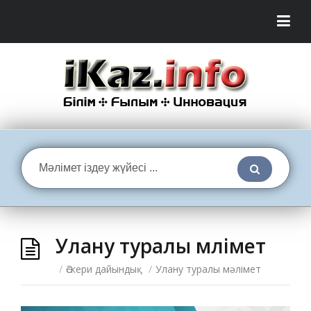
Улану туралы мәлімет
/
Әскери дайындық
/
Улану туралы мәлімет