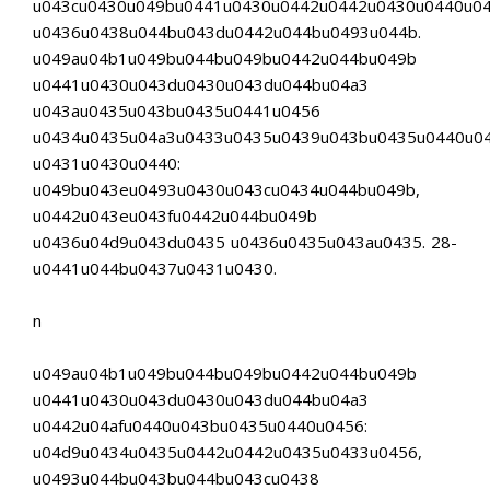
u043cu0430u049bu0441u0430u0442u0442u0430u0440u0
u0436u0438u044bu043du0442u044bu0493u044b.
u049au04b1u049bu044bu049bu0442u044bu049b
u0441u0430u043du0430u043du044bu04a3
u043au0435u043bu0435u0441u0456
u0434u0435u04a3u0433u0435u0439u043bu0435u0440u0
u0431u0430u0440:
u049bu043eu0493u0430u043cu0434u044bu049b,
u0442u043eu043fu0442u044bu049b
u0436u04d9u043du0435 u0436u0435u043au0435. 28-
u0441u044bu0437u0431u0430.
n
u049au04b1u049bu044bu049bu0442u044bu049b
u0441u0430u043du0430u043du044bu04a3
u0442u04afu0440u043bu0435u0440u0456:
u04d9u0434u0435u0442u0442u0435u0433u0456,
u0493u044bu043bu044bu043cu0438