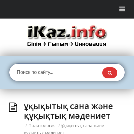
Құқықытық сана және
құқықтық мәдениет
/
Политология
/
Құқықытық сана және
құқықтық мәдениет