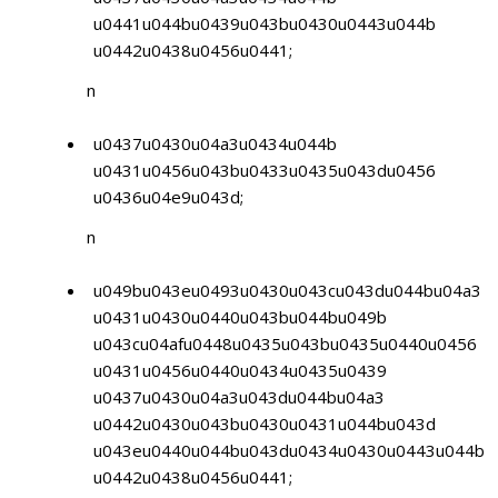
u0441u044bu0439u043bu0430u0443u044b
u0442u0438u0456u0441;
n
u0437u0430u04a3u0434u044b
u0431u0456u043bu0433u0435u043du0456
u0436u04e9u043d;
n
u049bu043eu0493u0430u043cu043du044bu04a3
u0431u0430u0440u043bu044bu049b
u043cu04afu0448u0435u043bu0435u0440u0456
u0431u0456u0440u0434u0435u0439
u0437u0430u04a3u043du044bu04a3
u0442u0430u043bu0430u0431u044bu043d
u043eu0440u044bu043du0434u0430u0443u044b
u0442u0438u0456u0441;