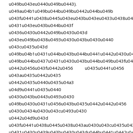
u049bu043eu0440u049bu0443).
u049au04b1u049bu044bu049bu0442u044bu049b
u043fu0441u0438u0445u043eu043bu043eu0433u0438u04
u0431u043eu043bu044bu043f
u0436u0430u0442u049bu0430u043d
u043eu049bu0438u0493u0430u043bu0430u0440
u043cu0435u043d
u049bu04b1u0431u044bu043bu044bu0441u0442u0430u0
u049bu044bu0437u0431u0430u043bu044bu049bu043fu04
u0442u0456u043fu0442u0456 u0435u0441u0456
u043au0435u0442u0435
u0442u0435u0440u0435u04a3
u04d9u0441u0435u0440
u0430u043bu0443u0493u0430
u049bu0430u0431u0456u043bu0435u0442u0442u0456
u0430u0434u0430u043cu0493u0430
u0442u04d9u043d
u043fu0441u0438u0445u0438u043au0430u043cu0435u04
u0431u0430u0439u043bu0430u043du044bu0441u0442u04