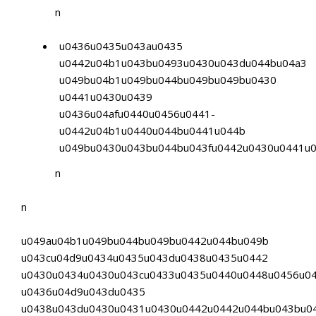
n
u0436u0435u043au0435
u0442u04b1u043bu0493u0430u043du044bu04a3
u049bu04b1u049bu044bu049bu049bu0430
u0441u0430u0439
u0436u04afu0440u0456u0441-
u0442u04b1u0440u044bu0441u044b
u049bu0430u043bu044bu043fu0442u0430u0441u0
n
n
u049au04b1u049bu044bu049bu0442u044bu049b
u043cu04d9u0434u0435u043du0438u0435u0442
u0430u0434u0430u043cu0433u0435u0440u0448u0456u04
u0436u04d9u043du0435
u0438u043du0430u0431u0430u0442u0442u044bu043bu0