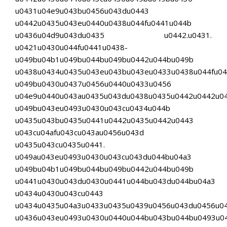
u0431u04e9u043bu0456u043du0443
u0442u0435u043eu0440u0438u044fu0441u044b
u0436u04d9u043du0435 u0442.u0431.
u0421u0430u044fu0441u0438-
u049bu04b1u049bu044bu049bu0442u044bu049b
u0438u0434u0435u043eu043bu043eu0433u0438u044fu0
u049bu0430u0437u0456u0440u0433u0456
u04e9u0440u043au0435u043du0438u0435u0442u0442u0
u049bu043eu0493u0430u043cu0434u044b
u0435u043bu0435u0441u0442u0435u0442u0443
u043cu04afu043cu043au0456u043d
u0435u043cu0435u0441.
u049au043eu0493u0430u043cu043du044bu04a3
u049bu04b1u049bu044bu049bu0442u044bu049b
u0441u0430u043du0430u0441u044bu043du044bu04a3
u0434u0430u043cu0443
u0434u0435u04a3u0433u0435u0439u0456u043du0456u0
u0436u043eu0493u0430u0440u044bu043bu044bu0493u0