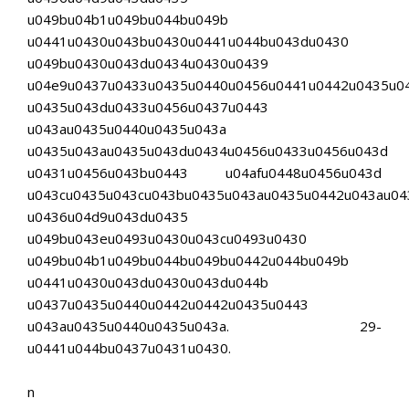
u049bu04b1u049bu044bu049b
u0441u0430u043bu0430u0441u044bu043du0430
u049bu0430u043du0434u0430u0439
u04e9u0437u0433u0435u0440u0456u0441u0442u0435u0
u0435u043du0433u0456u0437u0443
u043au0435u0440u0435u043a
u0435u043au0435u043du0434u0456u0433u0456u043d
u0431u0456u043bu0443 u04afu0448u0456u043d
u043cu0435u043cu043bu0435u043au0435u0442u043au04
u0436u04d9u043du0435
u049bu043eu0493u0430u043cu0493u0430
u049bu04b1u049bu044bu049bu0442u044bu049b
u0441u0430u043du0430u043du044b
u0437u0435u0440u0442u0442u0435u0443
u043au0435u0440u0435u043a. 29-
u0441u044bu0437u0431u0430.
n