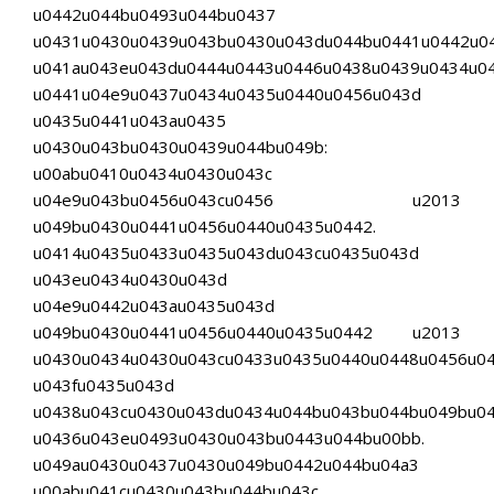
u0442u044bu0493u044bu0437
u0431u0430u0439u043bu0430u043du044bu0441u0442u04
u041au043eu043du0444u0443u0446u0438u0439u0434u0
u0441u04e9u0437u0434u0435u0440u0456u043d
u0435u0441u043au0435
u0430u043bu0430u0439u044bu049b:
u00abu0410u0434u0430u043c
u04e9u043bu0456u043cu0456 u2013
u049bu0430u0441u0456u0440u0435u0442.
u0414u0435u0433u0435u043du043cu0435u043d
u043eu0434u0430u043d
u04e9u0442u043au0435u043d
u049bu0430u0441u0456u0440u0435u0442 u2013
u0430u0434u0430u043cu0433u0435u0440u0448u0456u0
u043fu0435u043d
u0438u043cu0430u043du0434u044bu043bu044bu049bu0
u0436u043eu0493u0430u043bu0443u044bu00bb.
u049au0430u0437u0430u049bu0442u044bu04a3
u00abu041cu0430u043bu044bu043c