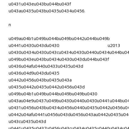
u0431u043eu043bu044bu043f
u043au0435u043bu0435u0434u0456.
n
u049au04b1u049bu044bu049bu0442u044bu049b
u0441u0430u043du0430 u2013
u0430u0434u0430u043cu0434u0430u0440u0434u044bu0
u049bu043eu043bu0434u0430u043du044bu043f
u0436u04afu0440u0433u0435u043d
u0436u04d9u043du0435
u0442u0456u043bu0435u043a
u0435u0442u0435u0442u0456u043d
u049bu04b1u049bu044bu049bu049bu0430
u043au04e9u0437u049bu0430u0440u0430u0441u044bu0
u0431u0456u043bu0434u0456u0440u0435u0442u0456u0
u0442u04afu0441u0456u043du0456u043au0442u0435u04
u043cu0435u043d
u0441u0435u0437u0456u043cu0434u0435u0440u0434u04