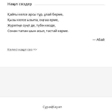
Нақыл сөздер
Қайғы келсе қарсы тұр, құлай берме,
Қызық келсе қызықпа, оңғаққа ерме,
Жүрегіңе сүңгі де, түбін көзде,
Сонан тапқан шын асыл, тастай көрме.
—
Абай
Келесі нақыл сөз =>
Сұрақ-Жауап