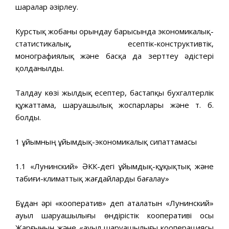
шаралар әзірлеу.
Курстық жобаны орындау барысында экономикалық-
статистикалық, есептік-конструктивтік,
монографиялық және басқа да зерттеу әдістері
қолданылды.
Талдау көзі жылдық есептер, бастапқы бухгалтерлік
құжаттама, шаруашылық жоспарлары және т. б.
болды.
1 ұйымның ұйымдық-экономикалық сипаттамасы
1.1 «Лунинский» ӘКК-дегі ұйымдық-құқықтық және
табиғи-климаттық жағдайларды бағалау»
Бұдан әрі «кооператив» деп аталатын «Лунинский»
ауыл шаруашылығы өндірістік кооперативі осы
Жарғының және «ауыл шаруашылығы кооперациясы