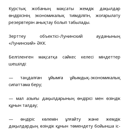
Курстық жобаның мақсаты жемдік дақылдар
өндірісінің экономикалық тиімділігін, жоғарылату
резервтерін анықтау болып табылады.
Зерттеу объектісі-Лунинский ауданының
«Лунинский» ӘКК.
Белгіленген мақсатқа сәйкес келесі міндеттер
шешілді:
— таңдалған ұйымға ұйымдық-экономикалық
сипаттама беру;
— мал азығы дақылдарының өндірісі мен өзіндік
құнын талдау;
— өндіріс көлемін ұлғайту және жемдік
дақылдардың өзіндік құнын төмендету бойынша іс-