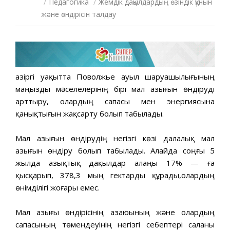
/
Педагогика
/
Жемдік дақылдардың өзіндік құнын
және өндірісін талдау
Қазіргі уақытта Поволжье ауыл шаруашылығының
маңызды мәселелерінің бірі мал азығын өндіруді
арттыру, олардың сапасы мен энергиясына
қанықтығын жақсарту болып табылады.
Мал азығын өндірудің негізгі көзі далалық мал
азығын өндіру болып табылады. Алайда соңғы 5
жылда азықтық дақылдар алаңы 17% — ға
қысқарып, 378,3 мың гектарды құрады,олардың
өнімділігі жоғары емес.
Мал азығы өндірісінің азаюының және олардың
сапасының төмендеуінің негізгі себептері саланы