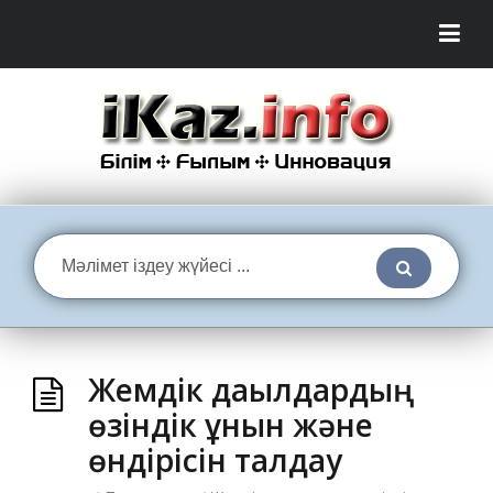
Жемдік дақылдардың
өзіндік құнын және
өндірісін талдау