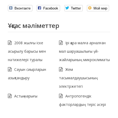
Вконтакте
Facebook
Twitter
Мой мир
Ұқсас мәліметтер
2008 жылғы іске
Ірі қара малға арналған
асырылу барысы мен
мал шаруашылығы үй-
нәтижелері туралы
жайларының микроклиматы
Сауын сиырларын
Жем
азықтандыру
тасымалдаушысының
электржетегі
Астық нарығы
Антропогендік
факторлардың теріс әсері