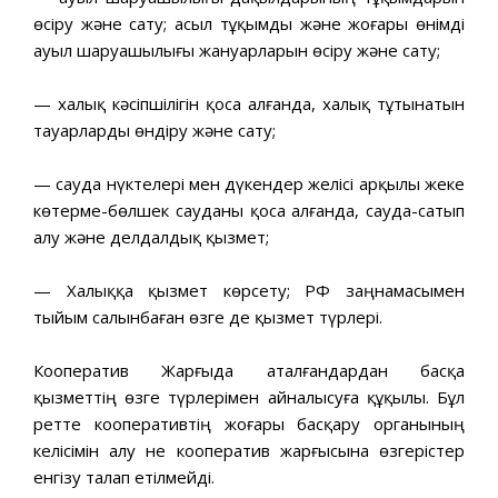
өсіру және сату; асыл тұқымды және жоғары өнімді
ауыл шаруашылығы жануарларын өсіру және сату;
— халық кәсіпшілігін қоса алғанда, халық тұтынатын
тауарларды өндіру және сату;
— сауда нүктелері мен дүкендер желісі арқылы жеке
көтерме-бөлшек сауданы қоса алғанда, сауда-сатып
алу және делдалдық қызмет;
— Халыққа қызмет көрсету; РФ заңнамасымен
тыйым салынбаған өзге де қызмет түрлері.
Кооператив Жарғыда аталғандардан басқа
қызметтің өзге түрлерімен айналысуға құқылы. Бұл
ретте кооперативтің жоғары басқару органының
келісімін алу не кооператив жарғысына өзгерістер
енгізу талап етілмейді.