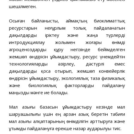
шешілмеген.
Осыған байланысты, аймақтың биоклиматтық
ресурстарын неғұрлым толық пайдаланатын
дақылдарды іріктеу және жаңа түрлерді
интродукциялау жолымен жоғары өнімді
агроценоздарды құру негізінде бейімделген
жемшөп өндірісін ұйымдастыру, ресурс үнемдейтін
технологияларды әзірлеу, дәстүрлі емес
дақылдарды қоса отырып, жемшөп конвейерлік
өндірісін ұйымдастыру, экологиялық таза физикалық
және биологиялық факторларды пайдалану
маңызды мәнге ие болады.
Мал азығы базасын ұйымдастыру кезінде мал
шаруашылығы үшін ең арзан азық беретін табиғи
мал азығы алқаптарының өнімділігін арттыруға және
ұтымды пайдалануға ерекше назар аударылуы тиіс.