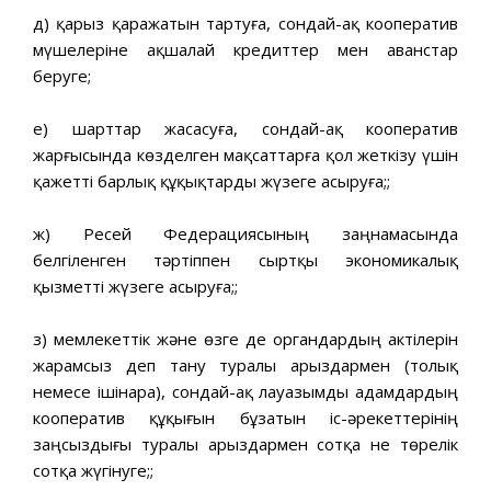
д) қарыз қаражатын тартуға, сондай-ақ кооператив
мүшелеріне ақшалай кредиттер мен аванстар
беруге;
е) шарттар жасасуға, сондай-ақ кооператив
жарғысында көзделген мақсаттарға қол жеткізу үшін
қажетті барлық құқықтарды жүзеге асыруға;;
ж) Ресей Федерациясының заңнамасында
белгіленген тәртіппен сыртқы экономикалық
қызметті жүзеге асыруға;;
з) мемлекеттік және өзге де органдардың актілерін
жарамсыз деп тану туралы арыздармен (толық
немесе ішінара), сондай-ақ лауазымды адамдардың
кооператив құқығын бұзатын іс-әрекеттерінің
заңсыздығы туралы арыздармен сотқа не төрелік
сотқа жүгінуге;;