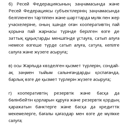
б) Ресей Федерациясының заңнамасында және
Ресей Федерациясы субъектілерінің заңнамасында
белгіленген тәртіппен және шарттарда мүлік пен жер
учаскелеріне, оның ішінде оған кооперативтің пай
қорына пай жарнасы түрінде берілген өзге де
заттық құқықтарды меншігінде ұстауға, сатып алуға
немесе өзгеше түрде сатып алуға, сатуға, кепілге
салуға және жүзеге асыруға;;
в) осы Жарғыда көзделген қызмет түрлерін, сондай-
ақ заңмен тыйым салынғандарды қоспағанда,
барлық өзге де қызмет түрлерін жүзеге асыруға;;
г) кооперативтің резервтік және басқа да
бөлінбейтін қорларын құруға және резервтік қордың
қаражатын банктерге және басқа да кредиттік
мекемелерге, бағалы қағаздар мен өзге де мүлікке
салуға;