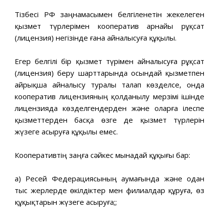
Тізбесі РФ заңнамасымен белгіленетін жекелеген
қызмет түрлерімен кооператив арнайы рұқсат
(лицензия) негізінде ғана айналысуға құқылы.
Егер белгілі бір қызмет түрімен айналысуға рұқсат
(лицензия) беру шарттарында осындай қызметпен
айрықша айналысу туралы талап көзделсе, онда
кооператив лицензияның қолданылу мерзімі ішінде
лицензияда көзделгендерден және оларға ілеспе
қызметтерден басқа өзге де қызмет түрлерін
жүзеге асыруға құқылы емес.
Кооперативтің заңға сәйкес мынадай құқығы бар:
а) Ресей Федерациясының аумағында және одан
тыс жерлерде өкілдіктер мен филиалдар құруға, өз
құқықтарын жүзеге асыруға;;