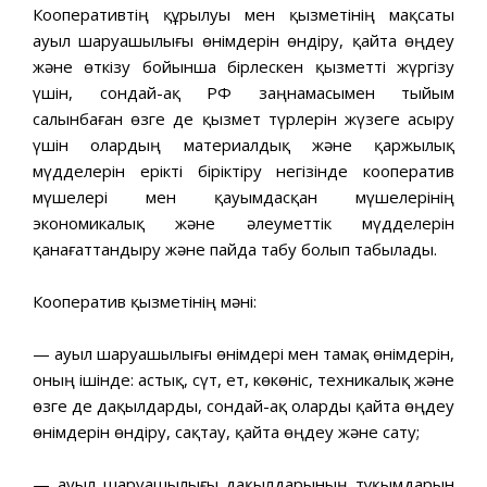
Кооперативтің құрылуы мен қызметінің мақсаты
ауыл шаруашылығы өнімдерін өндіру, қайта өңдеу
және өткізу бойынша бірлескен қызметті жүргізу
үшін, сондай-ақ РФ заңнамасымен тыйым
салынбаған өзге де қызмет түрлерін жүзеге асыру
үшін олардың материалдық және қаржылық
мүдделерін ерікті біріктіру негізінде кооператив
мүшелері мен қауымдасқан мүшелерінің
экономикалық және әлеуметтік мүдделерін
қанағаттандыру және пайда табу болып табылады.
Кооператив қызметінің мәні:
— ауыл шаруашылығы өнімдері мен тамақ өнімдерін,
оның ішінде: астық, сүт, ет, көкөніс, техникалық және
өзге де дақылдарды, сондай-ақ оларды қайта өңдеу
өнімдерін өндіру, сақтау, қайта өңдеу және сату;
— ауыл шаруашылығы дақылдарының тұқымдарын