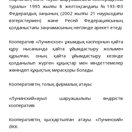
туралы» 1995 жылғы 8 желтоқсандағы №193-Ф3
Федералдық заңының (2002 жылғы 21 наурыздағы
өзгерістермен) және Ресей Федерациясының
қолданыстағы заңнамасының негізінде әрекет етеді.
Кооператив «Лунинское» ұжымдық кәсіпорнын қайта
құру нысанында қайта ұйымдастыру жолымен
құрылған, оның қайта ұйымдастыру кезінде
қолданылып жүрген құқықтар мен міндеттемелер
жөніндегі құқықтық мирасқоры болады.
Кооперативтің толық фирмалық атауы:
«Лунинский»ауыл шаруашылығы өндірістік
кооперативі.
Кооперативтің қысқартылған атауы: «Лунинский»
ӘКК.