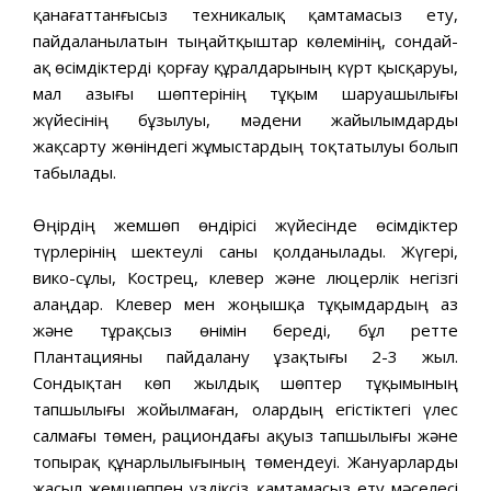
қанағаттанғысыз техникалық қамтамасыз ету,
пайдаланылатын тыңайтқыштар көлемінің, сондай-
ақ өсімдіктерді қорғау құралдарының күрт қысқаруы,
мал азығы шөптерінің тұқым шаруашылығы
жүйесінің бұзылуы, мәдени жайылымдарды
жақсарту жөніндегі жұмыстардың тоқтатылуы болып
табылады.
Өңірдің жемшөп өндірісі жүйесінде өсімдіктер
түрлерінің шектеулі саны қолданылады. Жүгері,
вико-сұлы, Кострец, клевер және люцерлік негізгі
алаңдар. Клевер мен жоңышқа тұқымдардың аз
және тұрақсыз өнімін береді, бұл ретте
Плантацияны пайдалану ұзақтығы 2-3 жыл.
Сондықтан көп жылдық шөптер тұқымының
тапшылығы жойылмаған, олардың егістіктегі үлес
салмағы төмен, рациондағы ақуыз тапшылығы және
топырақ құнарлылығының төмендеуі. Жануарларды
жасыл жемшөппен үздіксіз қамтамасыз ету мәселесі