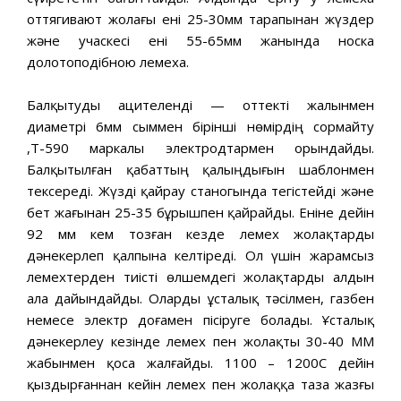
оттягивают жолағы ені 25-30мм тарапынан жүздер
және учаскесі ені 55-65мм жанында носка
долотоподібною лемеха.
Балқытуды ацителенді — оттекті жалынмен
диаметрі 6мм сыммен бірінші нөмірдің сормайту
,Т-590 маркалы электродтармен орындайды.
Балқытылған қабаттың қалыңдығын шаблонмен
тексереді. Жүзді қайрау станогында тегістейді және
бет жағынан 25-35 бұрышпен қайрайды. Еніне дейін
92 мм кем тозған кезде лемех жолақтарды
дәнекерлеп қалпына келтіреді. Ол үшін жарамсыз
лемехтерден тиісті өлшемдегі жолақтарды алдын
ала дайындайды. Оларды ұсталық тәсілмен, газбен
немесе электр доғамен пісіруге болады. Ұсталық
дәнекерлеу кезінде лемех пен жолақты 30-40 ММ
жабынмен қоса жалғайды. 1100 – 1200С дейін
қыздырғаннан кейін лемех пен жолаққа таза жазғы