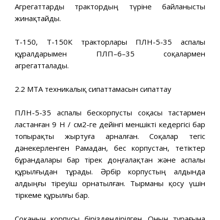
Агрегаттарды трактордың түріне байланысты
жинақтайды.
Т-150, Т-150К тракторлары ПЛН-5-35 аспалы
құралдарымен ПЛП–6–35 соқалармен
агрегатталады.
2.2 МТА техникалық сипаттамасын сипаттау
ПЛН-5-35 аспалы бескорпусты соқасы тастармен
ластанған 9 Н / см2-ге дейінгі меншікті кедергісі бар
топырақты жыртуға арналған. Соқалар тегіс
дәнекерленген Рамадан, бес корпустан, тетіктер
бұрандалары бар тірек доңғалақтан және аспалы
құрылғыдан тұрады. Әрбір корпустың алдында
алдыңғы тіреуіш орнатылған. Тырманы қосу үшін
тіркеме құрылғы бар.
Соқаның корпусы біріздендірілген. Оның тұрағына