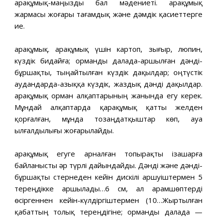
Қарақұмық-маңызды бал мәдениеті. Қарақұмық
жармасы жоғары тағамдық және дәмдік қасиеттерге
ие.
Қарақұмық. Қарақұмық үшін картоп, зығыр, люпин,
күздік бидайға; орманды далада-аршылған дәнді-
бұршақты, тыңайтылған күздік дақылдар; оңтүстік
аудандарда-азыққа күздік, жаздық дәнді дақылдар.
Қарақұмық орман алқаптарының жанында егу керек.
Мұндай алқаптарда қарақұмық қатты желден
қорғалған, мұнда тозаңдатқыштар көп, ауа
ылғалдылығы жоғарылайды.
Қарақұмық егуге арналған топырақты ізашарға
байланысты әр түрлі дайындайды. Дәнді және дәнді-
бұршақты стернеден кейін дискілі аршуіштермен 5
тереңдікке аршылады…6 см, ал арамшөптерді
өсіргеннен кейін-күлдіргіштермен (10…Жыртылған
қабаттың толық тереңдігіне; орманды далада —