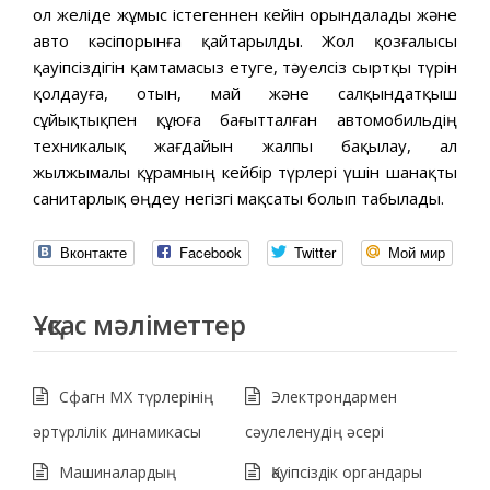
ол желіде жұмыс істегеннен кейін орындалады және
авто кәсіпорынға қайтарылды. Жол қозғалысы
қауіпсіздігін қамтамасыз етуге, тәуелсіз сыртқы түрін
қолдауға, отын, май және салқындатқыш
сұйықтықпен құюға бағытталған автомобильдің
техникалық жағдайын жалпы бақылау, ал
жылжымалы құрамның кейбір түрлері үшін шанақты
санитарлық өңдеу негізгі мақсаты болып табылады.
Вконтакте
Facebook
Twitter
Мой мир
Ұқсас мәліметтер
Сфагн МХ түрлерінің
Электрондармен
әртүрлілік динамикасы
сәулеленудің әсері
Машиналардың
Қауіпсіздік органдары