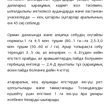
далалары) қарақұмық кәдімгі жол тәсілімен,
ылғалдылығы жеткіліксіз аудандарда және ластанған
учаскелерде — кең қатарлы (қатарлар аралығының
ені 45 см) себіледі.
Орман даласында және алқапқа себудің оңтайлы
нормасы-1 га 4-5 млн. тұқым (80…1 га—ға 2,5-3,0
млн. тұқым (50…60 кг / га). Ауыр топырақта себу
тереңдігі 3…5 см, ал жеңілірек — 4…Егуден кейін
егістікті орайды, ал арамшөптердің пайда болуымен
гербицид енгізеді — 2,4-Д ауыспалы тұз (қарақұмық
өскіні пайда болғанға дейін 4 кг/га).
Қатараралық кең ауқымды егістерде екі-үш рет
қопсытылады және тамақтанады. Тозаңдануды
күшейту үшін егістікке 1 га екі-үш Ара ұялары
есебінен Ұяларды шығарады.