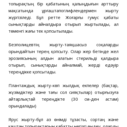
топырақтың бір қабатының қалыңдығын арттыру
мақсатында ұрғаштапоглифлендермен жырту
жүргізіледі. Бұл ретте Жоғарғы гумус қабаты
сынықтарды айналдыра отырып жыртылады, ал
төменгі жағы тек қопсытылады.
Безполицевтің жырту-таяқшасыз соқаларды
орындайтын терең қопсыту. Олар жер бетінде жел
эрозиясының алдын алатын стерильді қалдыра
отырып, сынықтарды айналмай, жерді едәуір
тереңдікке қопсытады.
Плантаждық жырту-көп жылдық екпелер (бақтар,
жүзімдіктер және тағы сол сияқтылар) отырғызуға
айтарлықтай тереңдікте (30 см-ден астам)
орындалады)
Ярус жырту-бұл аз өнімді тұзасты, сортаң және
каштан топырақтарын қабатты негізгі өңдеу, оларды