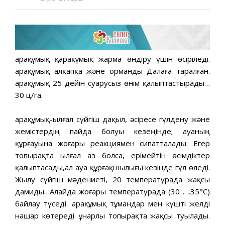
Қарақұмық қарақұмық жарма өндіру үшін өсіріледі.
Қарақұмық алқапқа және орманды Далаға таралған.
Қарақұмық 25 дейін суарусыз өнім қалыптастырады…
30 ц/га.
Қарақұмық-ылғал сүйгіш дақыл, әсіресе гүлдену және
жемістердің пайда болуы кезеңінде; ауаның
құрғауына жоғары реакциямен сипатталады. Егер
топырақта ылғал аз болса, ерімейтін өсімдіктер
қалыптасады,ал ауа құрғақшылығы кезінде гүл өледі.
Жылу сүйгіш мәдениеті, 20 температурада жақсы
дамиды…Алайда жоғары температурада (30 . ..35°С)
байлау түседі. Қарақұмық тұмандар мен күшті желді
нашар көтереді. Құнарлы топырақта жақсы туылады.