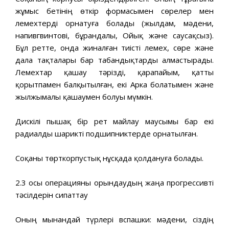
жұмыс бетінің өткір формасымен сөрелер мен
лемехтерді орнатуға болады (жылдам, мәдени,
напивгвинтові, бұрандалы, Ойық және саусақсыз).
Бұл ретте, онда жиналған тиісті лемех, сөре және
дала тақталары бар табандықтарды алмастырады.
Лемехтар қашау тәрізді, қарапайым, қатты
қорытпамен балқытылған, екі Арка болатымен және
жылжымалы қашаумен болуы мүмкін.
Дискілі пышақ бір рет майлау маусымы бар екі
радиалды шарикті подшипниктерде орнатылған.
Соқаны төрткорпустық нұсқада қолдануға болады.
2.3 осы операцияны орындаудың жаңа прогрессивті
тәсілдерін сипаттау
Оның мынандай түрлері вспашки: мәдени, сіздің