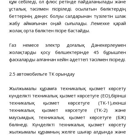
құм себіледі, ол флюс ретінде пайдаланылады және
ұсталық тәсілмен пісіріледі. Қосылатын бөліктердің
беттерінің дөңес болуы салдарынан түзілетін шлак
жабу аймағынан оңай сығылады. Лемехке қарай
жолақ орта бөліктен пісіре бастайды.
Газ немесе электр доғалық Дәнекерлеумен
жолақтарды қосу бөлшектерінде 45 бұрышпен
фаскаларды алғаннан кейін әдеттегі тәсілмен пісіреді.
2.5 автомобильге ТҚК орындау
Жылжымалы құрамға техникалық қызмет көрсету
күнделікті техникалық қызмет көрсетуге (ЕО),бірінші
техникалық қызмет көрсетуге (ТҚК-1),екінші
техникалық қызмет көрсетуге (ТҚК-2) және
маусымдық техникалық қызмет көрсетуге (БЖ)
бөлінеді. Күнделікті техникалық қызмет көрсету
жылжымалы құрамның желіге шығар алдында және