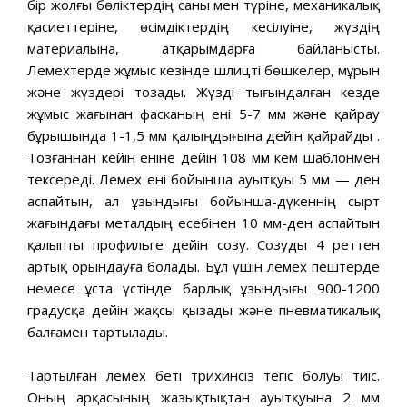
бір жолғы бөліктердің саны мен түріне, механикалық
қасиеттеріне, өсімдіктердің кесілуіне, жүздің
материалына, атқарымдарға байланысты.
Лемехтерде жұмыс кезінде шлицті бөшкелер, мұрын
және жүздері тозады. Жүзді тығындалған кезде
жұмыс жағынан фасканың ені 5-7 мм және қайрау
бұрышында 1-1,5 мм қалыңдығына дейін қайрайды .
Тозғаннан кейін еніне дейін 108 мм кем шаблонмен
тексереді. Лемех ені бойынша ауытқуы 5 мм — ден
аспайтын, ал ұзындығы бойынша-дүкеннің сырт
жағындағы металдың есебінен 10 мм-ден аспайтын
қалыпты профильге дейін созу. Созуды 4 реттен
артық орындауға болады. Бұл үшін лемех пештерде
немесе ұста үстінде барлық ұзындығы 900-1200
градусқа дейін жақсы қызады және пневматикалық
балғамен тартылады.
Тартылған лемех беті трихинсіз тегіс болуы тиіс.
Оның арқасының жазықтықтан ауытқуына 2 мм