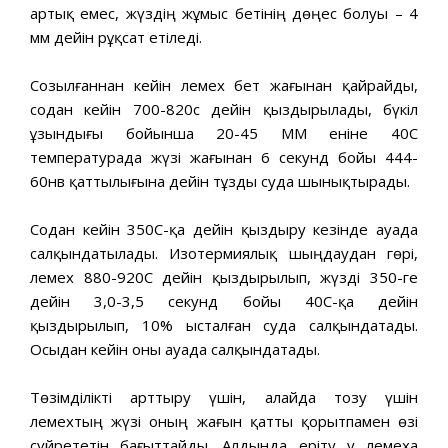
артық емес, жүздің жұмыс бетінің дөңес болуы – 4
мм дейін рұқсат етіледі.
Созылғаннан кейін лемех бет жағынан қайрайды,
содан кейін 700-820с дейін қыздырылады, бүкіл
ұзындығы бойынша 20-45 ММ еніне 40С
температурада жүзі жағынан 6 секунд бойы 444-
60нв қаттылығына дейін тұзды суда шынықтырады.
Содан кейін 350С-қа дейін қыздыру кезінде ауада
салқындатылады. Изотермиялық шыңдаудан гөрі,
лемех 880-920С дейін қыздырылып, жүзді 350-ге
дейін 3,0-3,5 секунд бойы 40С-қа дейін
қыздырылып, 10% ысталған суда салқындатады.
Осыдан кейін оны ауада салқындатады.
Төзімділікті арттыру үшін, алайда тозу үшін
лемехтың жүзі оның жағын қатты қорытпамен өзі
сүйрететін бағыттайды. Алдында еріту у лемеха