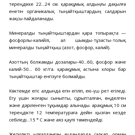
тереңдікке 22…24 см. қарақұмық алдыңғы дақылға
енетін органикалық тыңайтқыштардың салдарын
жақсы пайдаланады.
Минералды тыңайтқыштардан қара топырақта —
фосфорлы-калийлі, ал шымды-тұзасты-толық
минералды тыңайтқыш (азот, фосфор, калий).
Азоттың болжамды дозалары-40…60, фосфор және
калий-50… 60 кг/га. қарақұмық астына хлоры бар
тыңайтқыштар енгізуге болмайды.
Көктемде егіс алдында егін егіліп, екі-үш рет егіледі.
Егу үшін жоғары сыныпты, сұрыпталған, өңделген
және дәріленген тұқымдар алынады. Қарақұмық 10 см
тереңдікте 12 температураға дейін қызған кезде
себіледі…15 ° С және аяз қаупі төмендейді.
Жеткілікті ылғалданған аудандарда (алқап, орман