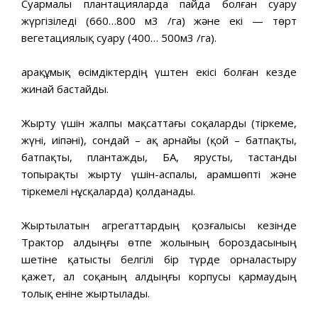
Суармалы плантацияларда пайда болған суару
жүргізіледі (660…800 м3 /га) және екі — төрт
вегетациялық суару (400… 500м3 /га).
Қарақұмық өсімдіктердің үштен екісі болған кезде
жинай бастайды.
Жырту үшін жалпы мақсаттағы соқаларды (тіркеме,
жүні, иіпәні), сондай – ақ арнайы (қой – батпақты,
батпақты, плантажды, БАҚ, ярусты, тастанды
топырақты жырту үшін-аспалы, арамшөпті және
тіркемелі нұсқаларда) қолданады.
Жыртылатын агрегаттардың қозғалысы кезінде
Трактор алдыңғы өтпе жолының бороздасының
шетіне қатысты белгілі бір түрде орналастыру
қажет, ал соқаның алдыңғы корпусы қармаудың
толық еніне жыртылады.