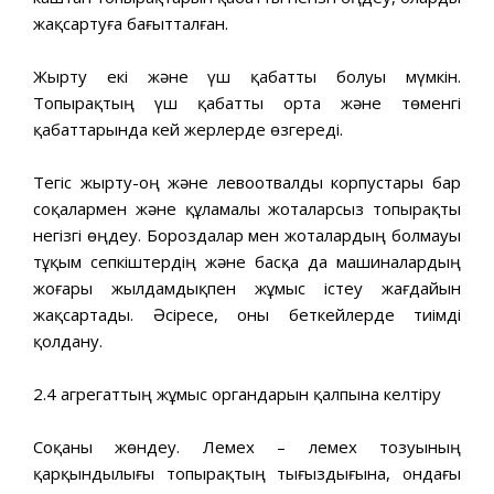
жақсартуға бағытталған.
Жырту екі және үш қабатты болуы мүмкін.
Топырақтың үш қабатты орта және төменгі
қабаттарында кей жерлерде өзгереді.
Тегіс жырту-оң және левоотвалды корпустары бар
соқалармен және құламалы жоталарсыз топырақты
негізгі өңдеу. Бороздалар мен жоталардың болмауы
тұқым сепкіштердің және басқа да машиналардың
жоғары жылдамдықпен жұмыс істеу жағдайын
жақсартады. Әсіресе, оны беткейлерде тиімді
қолдану.
2.4 агрегаттың жұмыс органдарын қалпына келтіру
Соқаны жөндеу. Лемех – лемех тозуының
қарқындылығы топырақтың тығыздығына, ондағы