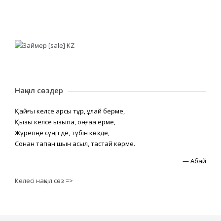
Нақыл сөздер
Қайғы келсе қарсы тұр, құлай берме,
Қызық келсе қызықпа, оңғаққа ерме,
Жүрегіңе сүңгі де, түбін көзде,
Сонан тапқан шын асыл, тастай көрме.
—
Абай
Келесі нақыл сөз =>