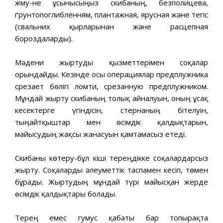
жму-не ұсынысыңыз скибаның, безполицева,
ґрунтопоглибленням, плантажная, ярусная және тегіс
(свальних қырларынан және расцепная
бороздаларды).
Мәдени жыртуды қызметтерімен соқалар
орындайды. Кезінде осы операциялар предплужника
срезает бөлігі ломти, срезанную предплужником.
Мұндай жырту скибаның толық айналуын, оның ұсақ
кесектерге үгіндісін, стернаның бітелуін,
тыңайтқыштар мен өсімдік қалдықтарын,
майысудың жақсы жанасуын қамтамасыз етеді.
Скибаны көтеру-бұл кіші тереңдікке соқалардарсыз
жырту. Соқаларды әлеуметтік таспамен кесіп, төмен
бұрады. Жыртудың мұндай түрі майысқан жерде
өсімдік қалдықтары болады.
Терең емес гумус қабаты бар топырақта