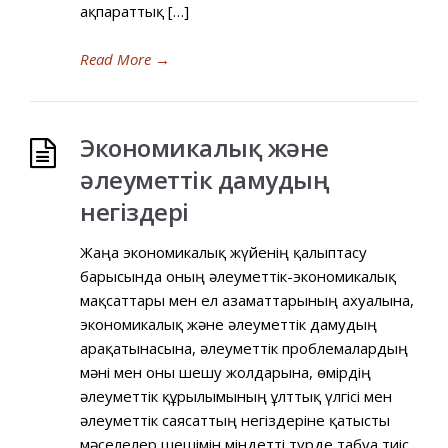
ақпараттық […]
Read More
→
Экономикалық және
әлеуметтік дамудың
негіздері
Жаңа экономикалық жүйенің қалыптасу
барысында оның әлеуметтік-экономикалық
мақсаттары мен ел азаматтарының ахуалына,
экономикалық және әлеуметтік дамудың
арақатынасына, әлеуметтік проблемалардың
мәні мен оны шешу жолдарына, өмірдің
әлеуметтік құрылымының ұлттық үлгісі мен
әлеуметтік саясаттың негіздеріне қатысты
мәселелер шешімін міндетті түрде табуға тиіс.