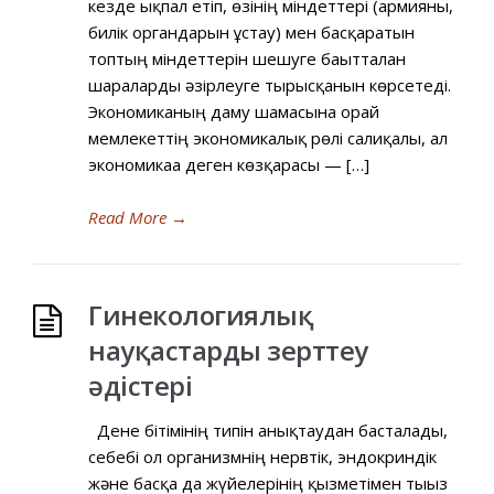
кезде ықпал етіп, өзінің міндеттері (армияны,
билік органдарын ұстау) мен басқаратын
топтың міндеттерін шешуге бағытталған
шараларды әзірлеуге тырысқанын көрсетеді.
Экономиканың даму шамасына орай
мемлекеттің экономикалық рөлі салиқалы, ал
экономикаға деген көзқарасы — […]
Read More
→
Гинекологиялық
науқастарды зерттеу
әдістері
Дене бітімінің типін анықтаудан басталады,
себебі ол организмнің нервтік, эндокриндік
және басқа да жүйелерінің қызметімен тығыз