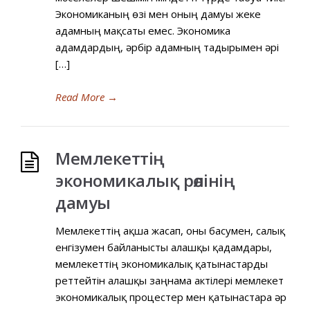
Экономиканың өзі мен оның дамуы жеке
адамның мақсаты емес. Экономика
адамдардың, әрбір адамның тағдырымен әрі
[…]
Read More
→
Мемлекеттің
экономикалық рөлінің
дамуы
Мемлекеттің ақша жасап, оны басумен, салық
енгізумен байланысты алғашқы қадамдары,
мемлекеттің экономикалық қатынастарды
реттейтін алғашқы заңнама актілері мемлекет
экономикалық процестер мен қатынастарға әр