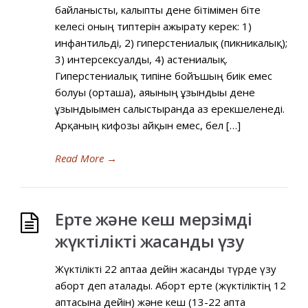
байланысты, калыпты дене бітімімен біте
келесі оның типтерін ажырату керек: 1)
инфантильді, 2) гиперстениалық (пикникалық);
3) интерсексуалды, 4) астениалық.
Гиперстениалық типіне бойъшың биік емес
болуы (орташа), аяғының ұзындығы дене
ұзындығымен салыстырғанда аз ерекшеленеді.
Арқаның кифозы айқын емес, бел […]
Read More
→
Ерте және кеш мерзімді
жүктілікті жасанды үзу
Жүктілікті 22 аптаға дейін жасанды түрде үзу
аборт деп аталады. Аборт ерте (жүктіліктің 12
аптасына дейін) және кеш (13-22 апта