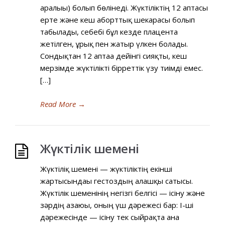
аралығы) болып бөлінеді. Жүктіліктің 12 аптасы
ерте және кеш аборттық шекарасы болып
табылады, себебі бұл кезде плацента
жетілген, ұрық пен жатыр үлкен болады.
Сондықтан 12 аптаға дейінгі сияқты, кеш
мерзімде жүктілікті бірреттік үзу тиімді емес.
[…]
Read More
→
Жүктілік шемені
Жүктіліқ шемені — жүктіліктің екінші
жартысындағы гестоздың алғашқы сатысы.
Жүктілік шеменінің негізгі белгісі — ісіну және
зәрдің азаюы, оның үш дәрежесі бар: І-ші
дәрежесінде — ісіну тек сыйрақта ғана