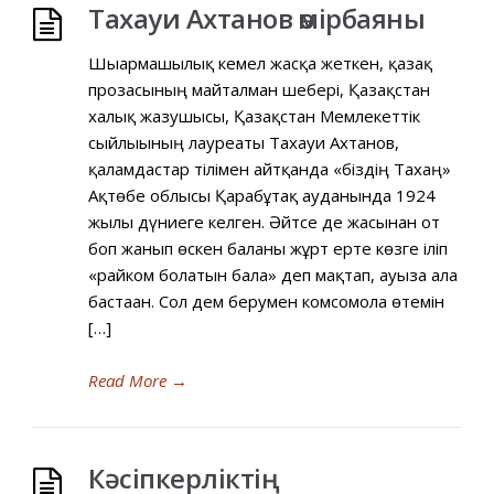
Тахауи Ахтанов өмірбаяны
Шығармашылық кемел жасқа жеткен, қазақ
прозасының майталман шебері, Қазақстан
халық жазушысы, Қазақстан Мемлекеттік
сыйлығының лауреаты Тахауи Ахтанов,
қаламдастар тілімен айтқанда «біздің Тахаң»
Ақтөбе облысы Қарабұтақ ауданында 1924
жылы дүниеге келген. Әйтсе де жасынан от
боп жанып өскен баланы жұрт ерте көзге іліп
«райком болатын бала» деп мақтап, ауызға ала
бастаған. Сол дем берумен комсомолға өтемін
[…]
Read More
→
Кәсіпкерліктің