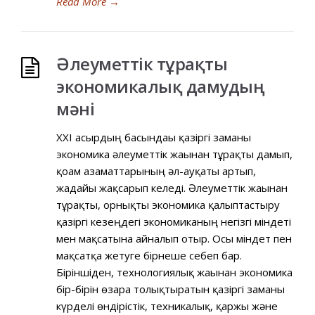
Read More
→
Әлеуметтік тұрақты
экономикалық дамудың
мәні
XXI ғасырдың басындағы қазіргі заманғы
экономика әлеуметтік жағынан тұрақты дамып,
қоғам азаматтарының әл-ауқаты артып,
жағдайы жақсарып келеді. Әлеуметтік жағынан
тұрақты, орнықты экономика қалыптастыру
қазіргі кезеңдегі экономиканың негізгі міндеті
мен мақсатына айналып отыр. Осы міндет пен
мақсатқа жетуге бірнеше себеп бар.
Біріншіден, технологиялық жағынан экономика
бір-бірін өзара толықтыратын қазіргі заманғы
күрделі өндірістік, техникалық, қаржы және