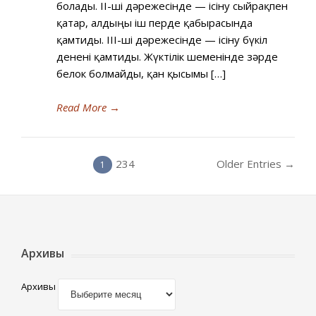
болады. II-ші дәрежесінде — ісіну сыйрақпен
қатар, алдыңғы іш перде қабырғасында
қамтиды. III-ші дәрежесінде — ісіну бүкіл
денені қамтиды. Жүктілік шеменінде зәрде
белок болмайды, қан қысымы […]
Read More
→
234
Older Entries →
1
Архивы
Архивы