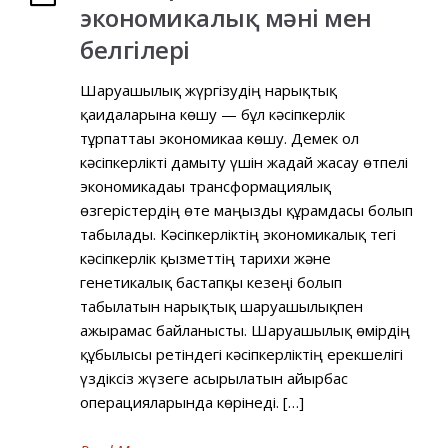
экономикалық мәні мен
белгілері
Шаруашылық жүргізудің нарықтық
қағидаларына көшу — бұл кәсіпкерлік
тұрпаттағы экономикаға көшу. Демек ол
кәсіпкерлікті дамыту үшін жағдай жасау өтпелі
экономикадағы трансформациялық
өзгерістердің өте маңызды құрамдасы болып
табылады. Кәсіпкерліктің экономикалық тегі
кәсіпкерлік қызметтің тарихи және
генетикалық бастапқы кезеңі болып
табылатын нарықтық шаруашылықпен
ажырамас байланысты. Шаруашылық өмірдің
құбылысы ретіндегі кәсіпкерліктің ерекшелігі
үздіксіз жүзеге асырылатын айырбас
операцияларында көрінеді. […]