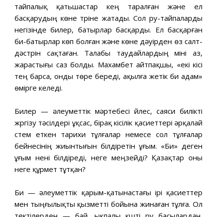
тайпалық қатьшастар кең таралған және ел
басқарудың көне түріне жатады. Сол ру-тайпаларды
негізінде билер, батырлар басқарды. Ел басқарған
би-батырлар көп болған және көне дәуірден өз салт-
дәстүрін сақтаған. Талабы таудайлардың міні аз,
жарастығы саз болды. Махамбет айтпақшы, «екі кісі
тең барса, онды төре береді, ақылға жетік би адам»
өмірге келеді.
Билер — әлеуметтік мәртебесі үйлес, саяси билікті
жүргізу тәсілдері ұқсас, бірақ кісілік қасиеттері әрқалай
үстем еткен тарихи тұлғалар немесе сол тұлғалар
бейнесінің жиынтығын білдіретін ұғым. «Би» деген
ұғым нені білдіреді, неге меңзейді? Қазақтар оны
неге құрмет тұтқан?
Би — әлеуметтік қарым-қатынастағы ірі қасиеттер
мен тыңғылықты қызметті бойына жинаған тұлға. Ол
тектілерден — бай, ықпалы күшті ру басылардан,