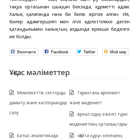
тақуа ортасынан шыққан бекзада, құрметті адам.
Халық қалағанда ғана би билік жүргізе алған. Ия,
билер адамгершілігі мен үлгілі әділеттілікке деген
қатаңдығымен халықтың алдында ерекше беделге
ие болды.
Вконтакте
Facebook
Twitter
Мой мир
Ұқсас мәліметтер
Мемлекеттік секторды
Тарихтағы өркениет
дамыту және кәсіпорындар
және мәдениет
салу
Ареал іздеу ежелгі түркі
мәдениетінің орталықтары
Батыс аналитикада
«Қайта құру» кезеңінің