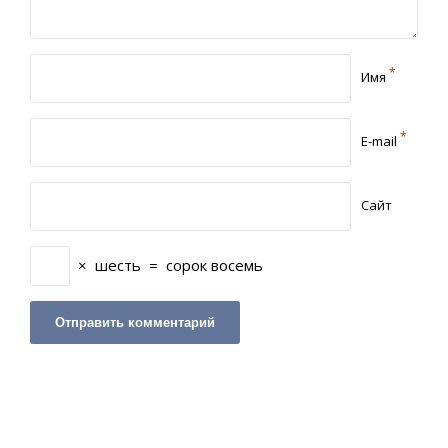
*
Имя
*
E-mail
Сайт
×
шесть
=
сорок восемь