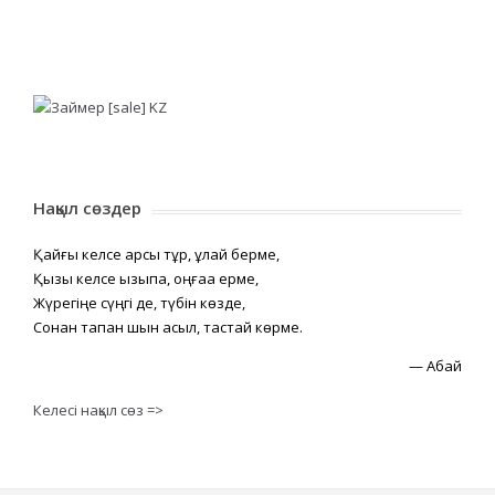
Нақыл сөздер
Қайғы келсе қарсы тұр, құлай берме,
Қызық келсе қызықпа, оңғаққа ерме,
Жүрегіңе сүңгі де, түбін көзде,
Сонан тапқан шын асыл, тастай көрме.
—
Абай
Келесі нақыл сөз =>