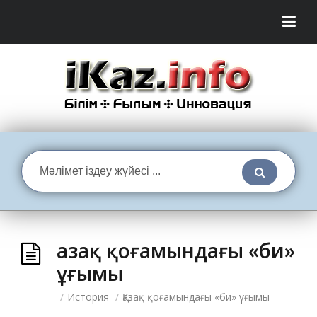
Қазақ қоғамындағы «би»
ұғымы
/
История
/
Қазақ қоғамындағы «би» ұғымы