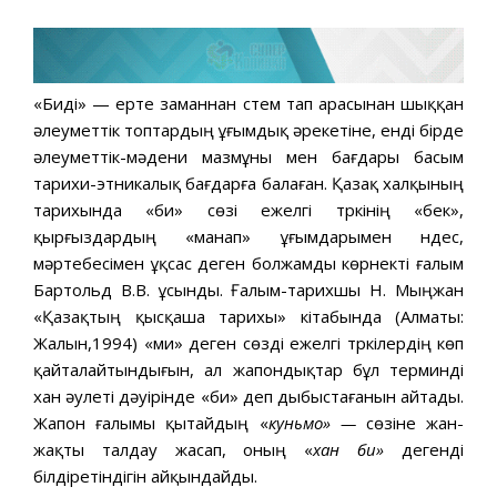
«Биді» — ерте заманнан үстем тап арасынан шыққан
әлеуметтік топтардың ұғымдық әрекетіне, енді бірде
әлеуметтік-мәдени мазмұны мен бағдары басым
тарихи-этникалық бағдарға балаған. Қазақ халқының
тарихында «би» сөзі ежелгі түркінің «бек»,
қырғыздардың «манап» ұғымдарымен үндес,
мәртебесімен ұқсас деген болжамды көрнекті ғалым
Бартольд В.В. ұсынды. Ғалым-тарихшы Н. Мыңжан
«Қазақтың қысқаша тарихы» кітабында (Алматы:
Жалын,1994) «ми» деген сөзді ежелгі түркілердің көп
қайталайтындығын, ал жапондықтар бұл терминді
хан әулеті дәуірінде «би» деп дыбыстағанын айтады.
Жапон ғалымы қытайдың «
куньмо» —
сөзіне жан-
жақты талдау жасап, оның «
хан би»
дегенді
білдіретіндігін айқындайды.