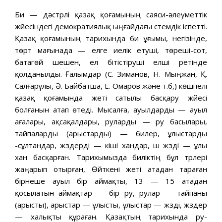
Би — дәстүрлі қазақ қоғамының саяси-әлеуметтік
жүйесіндегі демократиялық ыңғайдағы үстемдік іспетті.
Қазақ қоғамының тарихында би ұғымы, негізінде,
төрт мағынада — елге иелік етуші, төреші-сот,
батагөй шешен, ел бітістіруші елші ретінде
қолданылды. Ғалымдар (С. Зиманов, Н. Мыңжан, Қ.
Салғарұлы, Ә. Байбатша, Е. Омаров және т.б,) көшпелі
қазақ қоғамында жеті сатылы басқару жүйесі
болғанын атап өтеді. Мысалға, ауылдарды — ауыл
ағалары, ақсақалдары, руларды — ру басылары,
тайпаларды (арыстарды) — билер, ұлыстарды
-сұлтандар, жүздерді — кіші хандар, үш жүзді — ұлы
хан басқарған. Тарихымызда биліктің бұл түрлері
жаңарып отырған, Өйткені жеті атадан тараған
бірнеше ауыл бір аймақты, 13 — 15 атадан
қосылатын аймақтар — бір ру, рулар — тайпаны
(арысты), арыстар — ұлысты, ұлыстар — жүзді, жүздер
— халықты құраған. Қазақтың тарихында ру-