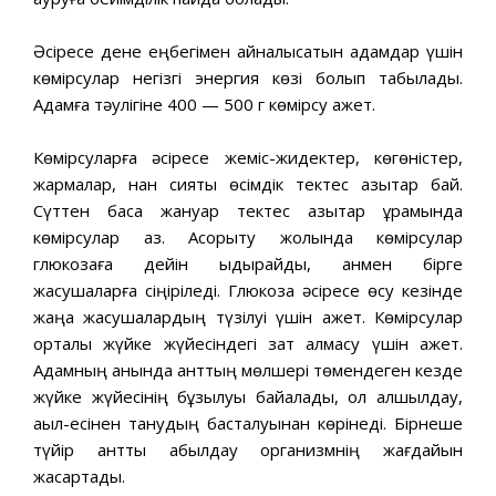
Әсіресе дене еңбегімен айналысатын адамдар үшін
көмірсулар негізгі энергия көзі болып табылады.
Адамға тәулігіне 400 — 500 г көмірсу қажет.
Көмірсуларға әсіресе жеміс-жидектер, көгөністер,
жармалар, нан сияқты өсімдік тектес азықтар бай.
Сүттен басқа жануар тектес азықтар құрамында
көмірсулар аз. Асқорыту жолында көмірсулар
глюкозаға дейін ыдырайды, қанмен бірге
жасушаларға сіңіріледі. Глюкоза әсіресе өсу кезінде
жаңа жасушалардың түзілуі үшін қажет. Көмірсулар
орталық жүйке жүйесіндегі зат алмасу үшін қажет.
Адамның қанында қанттың мөлшері төмендеген кезде
жүйке жүйесінің бұзылуы байқалады, ол қалшылдау,
ақыл-есінен танудың басталуынан көрінеді. Бірнеше
түйір қантты қабылдау организмнің жағдайын
жақсартады.