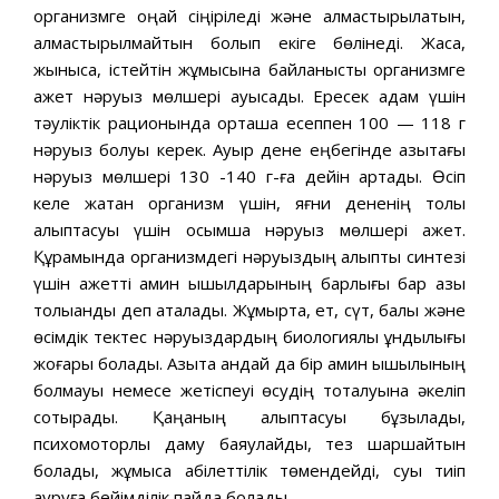
организмге оңай сіңіріледі және алмастырылатын,
алмастырылмайтын болып екіге бөлінеді. Жасқа,
жынысқа, істейтін жұмысына байланысты организмге
қажет нәруыз мөлшері ауысады. Ересек адам үшін
тәуліктік рационында орташа есеппен 100 — 118 г
нәруыз болуы керек. Ауыр дене еңбегінде азықтағы
нәруыз мөлшері 130 -140 г-ға дейін артады. Өсіп
келе жатқан организм үшін, яғни дененің толық
қалыптасуы үшін қосымша нәруыз мөлшері қажет.
Құрамында организмдегі нәруыздың қалыпты синтезі
үшін қажетті амин қышқылдарының барлығы бар азық
толыққанды деп аталады. Жұмыртқа, ет, сүт, балық және
өсімдік тектес нәруыздардың биологиялық құндылығы
жоғары болады. Азықта қандай да бір амин қышқылының
болмауы немесе жетіспеуі өсудің тоқталуына әкеліп
соқтырады. Қаңқаның қалыптасуы бұзылады,
психомоторлық даму баяулайды, тез шаршайтын
болады, жұмысқа қабілеттілік төмендейді, суық тиіп
ауруға бейімділік пайда болады.