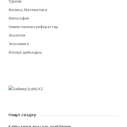
Туризм
Физика, Математика
Философия
Химия пәнінен рефераттар
Экология
Экономика
Әскери дайындық
Нақыл сөздер
Қайғы келсе қарсы тұр, құлай берме,