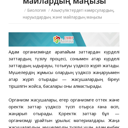
майлардың маңызы
/
Биология
/
Азық-түліктердегі көмірсулардың,
нәруыздардың және майлардың маңызы
Адам организмінде қарапайым заттардан күрделі
заттардың түзілу процесі, сонымен қатар күрделі
заттардың ыдырауы, тотығуы үздіксіз жүріп жатады.
Мүшелердің жұмысы олардың үздіксіз жаңаруымен
қатар жүріп отырады — жасушалардың біреуі
тіршілігін жойса, басқалары оны алмастырады.
Организм жасушалары, егер организмге оттек және
қоректік заттар үздіксіз түсіп отырса ғана өсіп,
жаңарып отырады. Қоректік заттар бұл —
организмді құрайтын құрылыс материалдары. Жаңа
жасушалардың, мүшелердің түзілуі үшін, адам еңбек