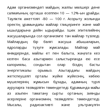
Адам организміндегі майдың жалпы мөлшері дене
салмағының орташа есеппен 10 — 12%-ын құрайды.
Тәуліктік қажеттілігі -80 — 100 г. Асқорыту жолында
қоректің құрамындағы майлар глицеринге және май
қышқылдарына дейін ыдырайды. Ішек эпителийінің
жасушаларында сол организмге тән майлар түзіледі.
Майлардың бір бөлігі жасуша қабықшаларын,
ядроларды түзуге жұмсалады. Майлар май
өнімдерінде, майлы ет пен балықта, жаңғақта кез
келген басқа азықтармен салыстырғанда екі есе
калориялы, сондықтан олар біздің басты
энергетикалық қорымыз. Азықтардағы майдың
жетіспеушілігі орталық жүйке жүйесінің, көбею
мүшелерінің жұмысын бұзады, адамның түрлі
ауруларға төзімділігін төмендетеді. Құрамында майы
аз азықпен тамақтану сыртқы ортаның зиянды
әсерлеріне организмнің төзімділігін төмендетеді.
Мысалы, радиоактивті және ультракүлгін