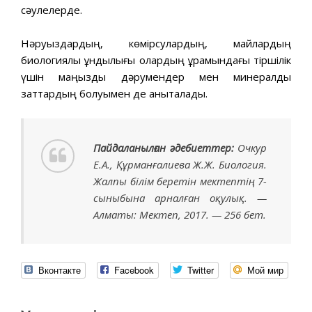
сәулелерде.
Нәруыздардың, көмірсулардың, майлардың
биологиялық құндылығы олардың құрамындағы тіршілік
үшін маңызды дәрумендер мен минералды
заттардың болуымен де анықталады.
Пайдаланылған әдебиеттер:
Очкур
Е.А., Құрманғалиева Ж.Ж. Биология.
Жалпы білім беретін мектептің 7-
сыныбына арналған оқулық. —
Алматы: Мектеп, 2017. — 256 бет.
Вконтакте
Facebook
Twitter
Мой мир