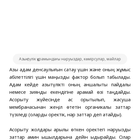
Азық-түлік құрамындағы нәруыздар, көмірсулар, майлар
Азық адам денсаулығын сақтау үшін және оның жұмыс
қабілеттілігі үшін маңызды фактор болып табылады.
Адам кейде азықтүлікті оның қаншалықты пайдалы
немесе зиянды екендігіне қарамай өзі таңдайды.
Асқорыту жүйесінде ас қорытылып, жасуша
мембранасынан жеңіл өтетін органикалық заттар
түзіледі (оларды қоректік, нәр заттар деп атайды).
Асқорыту жолдары арқылы өткен қоректегі нәруыздық
заттар амин қышқылдарына дейін ыдырайды. Олар