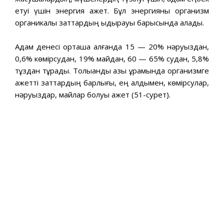
етуі үшін энергия қажет. Бұл энергияны организм
органикалық заттардың ыдырауы барысында алады.
Адам денесі орташа алғанда 15 — 20% нәруыздан,
0,6% көмірсудан, 19% майдан, 60 — 65% судан, 5,8%
тұздан тұрады. Толыққанды азық құрамында организмге
қажетті заттардың барлығы, ең алдымен, көмірсулар,
нәруыздар, майлар болуы қажет (51-сурет).