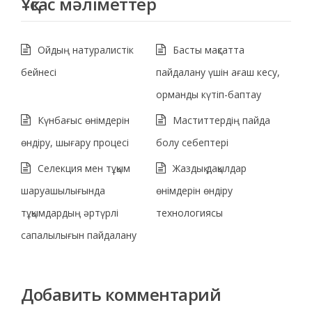
Ұқсас мәліметтер
Ойдың натуралистік
Басты мақсатта
бейнесі
пайдалану үшін ағаш кесу,
орманды күтіп-баптау
Күнбағыс өнімдерін
Маститтердің пайда
өндіру, шығару процесі
болу себептері
Селекция мен тұқым
Жаздық дақылдар
шаруашылығында
өнімдерін өндіру
тұқымдардың әртүрлі
технологиясы
сапалылығын пайдалану
Добавить комментарий