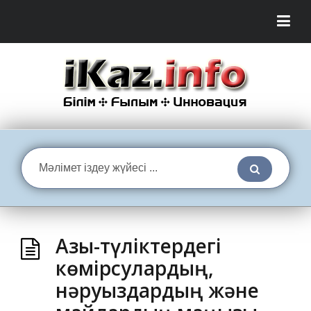
Азық-түліктердегі
көмірсулардың,
нәруыздардың және