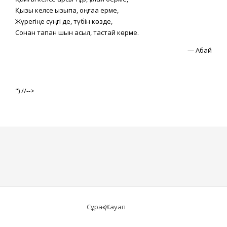
Қызық келсе қызықпа, оңғаққа ерме,
Жүрегіңе сүңгі де, түбін көзде,
Сонан тапқан шын асыл, тастай көрме.
—
Абай
") //-->
Сұрақ-Жауап