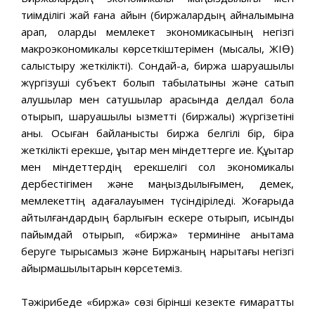
тиімділігі жай ғана айқын (биржалардың айналымына
қарап, оларды мемлекет экономикасының негізгі
макроэкономикалық көрсеткіштерімен (мысалы, ЖІӨ)
салыстыру жеткілікті). Сондай-ақ, биржа шаруашылық
жүргізуші субъект болып табылатыны және сатып
алушылар мен сатушылар арасында делдал бола
отырып, шаруашылық қызметті (биржалық) жүргізетіні
анық. Осыған байланысты биржа белгілі бір, бірақ
жеткілікті ерекше, құқықтар мен міндеттерге ие. Құқықтар
мен міндеттердің ерекшелігі сол экономикалық
дербестігімен және маңыздылығымен, демек,
мемлекеттің қадағалауымен түсіндіріледі. Жоғарыда
айтылғандардың барлығын ескере отырып, қисынды
пайымдай отырып, «биржа» терминіне анықтама
беруге тырысамыз және Биржаның нарықтағы негізгі
айырмашылықтарын көрсетеміз.
Тәжірибеде «биржа» сөзі бірінші кезекте ғимаратты