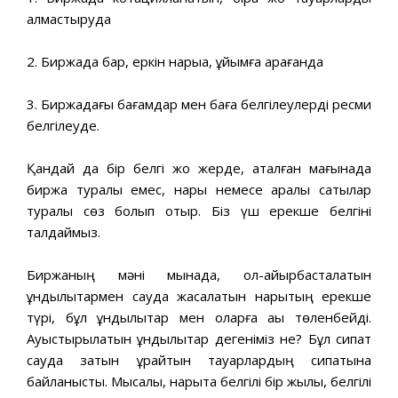
алмастыруда
2. Биржада бар, еркін нарыққа, ұйымға қарағанда
3. Биржадағы бағамдар мен баға белгілеулерді ресми
белгілеуде.
Қандай да бір белгі жоқ жерде, аталған мағынада
биржа туралы емес, нарық немесе аралық сатылар
туралы сөз болып отыр. Біз үш ерекше белгіні
талдаймыз.
Биржаның мәні мынада, ол-айырбасталатын
құндылықтармен сауда жасалатын нарықтың ерекше
түрі, бұл құндылықтар мен оларға ақы төленбейді.
Ауыстырылатын құндылықтар дегеніміз не? Бұл сипат
сауда затын құрайтын тауарлардың сипатына
байланысты. Мысалы, нарықта белгілі бір жылқы, белгілі