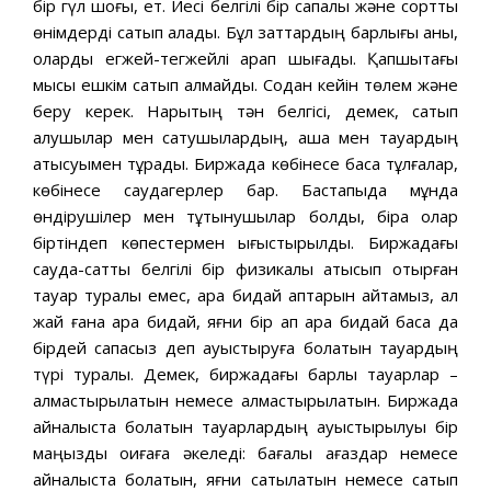
бір гүл шоғы, ет. Иесі белгілі бір сапалы және сортты
өнімдерді сатып алады. Бұл заттардың барлығы анық,
оларды егжей-тегжейлі қарап шығады. Қапшықтағы
мысық ешкім сатып алмайды. Содан кейін төлем және
беру керек. Нарықтың тән белгісі, демек, сатып
алушылар мен сатушылардың, ақша мен тауардың
қатысуымен тұрады. Биржада көбінесе басқа тұлғалар,
көбінесе саудагерлер бар. Бастапқыда мұнда
өндірушілер мен тұтынушылар болды, бірақ олар
біртіндеп көпестермен ығыстырылды. Биржадағы
сауда-саттық белгілі бір физикалық қатысып отырған
тауар туралы емес, қара бидай қаптарын айтамыз, ал
жай ғана қара бидай, яғни бір қап қара бидай басқа да
бірдей сапасыз деп ауыстыруға болатын тауардың
түрі туралы. Демек, биржадағы барлық тауарлар –
алмастырылатын немесе алмастырылатын. Биржада
айналыста болатын тауарлардың ауыстырылуы бір
маңызды оқиғаға әкеледі: бағалы қағаздар немесе
айналыста болатын, яғни сатылатын немесе сатып