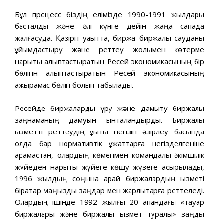
Бұл процесс біздің елімізде 1990-1991 жылдары
басталды және әлі күнге дейін жаңа сапада
жалғасуда. Қазіргі уақытта, биржа биржалық сауданы
ұйымдастыру және реттеу жолымен көтерме
нарықты қалыптастыратын Ресей экономикасының бір
бөлігін қалыптастыратын Ресей экономикасының
ажырамас бөлігі болып табылады.
Ресейде биржаларды құру және дамыту биржалық
заңнаманың дамуын ынталандырды. Биржалық
қызметті реттеудің құқықтық негізін әзірлеу басында
қолда бар нормативтік құжаттарға негізделгеніне
қарамастан, олардың көмегімен командалық-әкімшілік
жүйеден нарықтық жүйеге көшу жүзеге асырылады,
1996 жылдың соңына қарай биржалардың қызметі
бірқатар маңызды заңдар мен жарлықтарға реттеледі.
Олардың ішінде 1992 жылғы 20 ақпандағы «тауар
биржалары және биржалық қызмет туралы» заңды