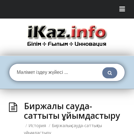
Биржалық сауда-
саттықты ұйымдастыру
/
История
/
Биржалық сауда-саттықты
ұйымдастыру