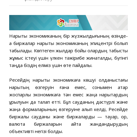
Нарықтық экономиканың бір жүзжылдығының өзінде-
ақ биржалар нарықтық экономиканың эпицентрі болып
табылады. Көптеген жылдар бойы олардың табысты
жұмыс істеуі үшін үлкен тәжірибе жинақталды, бүгінгі
таңда біздің еліміз үшін өте пайдалы.
Ресейдің нарықтық экономикаға көшуі қолданыстағы
нарықтың өзгеруін ғана емес, сонымен қатар
жоспарлы экономикаға тән емес жаңа нарықтардың
құрылуын да талап етті. Бұл сауданың дәстүрлі және
жаңа формаларының өзгеруіне алып келді, Ресейде
биржалық сауданы және биржаларды — тауар, қор,
валюта биржаларын қайта жандандырудың
объективті негізі болды.