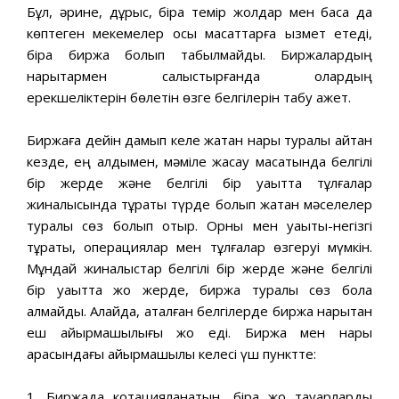
Бұл, әрине, дұрыс, бірақ темір жолдар мен басқа да
көптеген мекемелер осы мақсаттарға қызмет етеді,
бірақ биржа болып табылмайды. Биржалардың
нарықтармен салыстырғанда олардың
ерекшеліктерін бөлетін өзге белгілерін табу қажет.
Биржаға дейін дамып келе жатқан нарық туралы айтқан
кезде, ең алдымен, мәміле жасау мақсатында белгілі
бір жерде және белгілі бір уақытта тұлғалар
жиналысында тұрақты түрде болып жатқан мәселелер
туралы сөз болып отыр. Орны мен уақыты-негізгі
тұрақты, операциялар мен тұлғалар өзгеруі мүмкін.
Мұндай жиналыстар белгілі бір жерде және белгілі
бір уақытта жоқ жерде, биржа туралы сөз бола
алмайды. Алайда, аталған белгілерде биржа нарықтан
еш айырмашылығы жоқ еді. Биржа мен нарық
арасындағы айырмашылық келесі үш пунктте:
1. Биржада котацияланатын, бірақ жоқ тауарларды