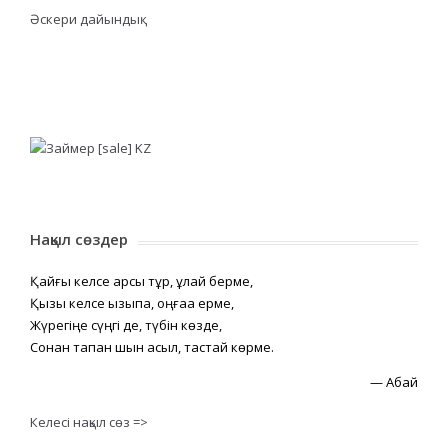
Әскери дайындық
Нақыл сөздер
Қайғы келсе қарсы тұр, құлай берме,
Қызық келсе қызықпа, оңғаққа ерме,
Жүрегіңе сүңгі де, түбін көзде,
Сонан тапқан шын асыл, тастай көрме.
—
Абай
Келесі нақыл сөз =>