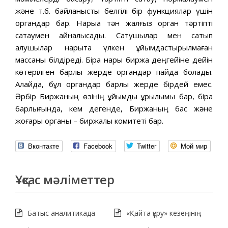
және т.б. байланысты белгілі бір функциялар үшін
органдар бар. Нарыққа тән жалғыз орган тәртіпті
сақтаумен айналысады. Сатушылар мен сатып
алушылар нарықта үлкен ұйымдастырылмаған
массаны білдіреді. Бірақ нарық биржа деңгейіне дейін
көтерілген барлық жерде органдар пайда болады.
Алайда, бұл органдар барлық жерде бірдей емес.
Әрбір Биржаның өзінің ұйымдық құрылымы бар, бірақ
барлығында, кем дегенде, Биржаның бас және
жоғары органы – биржалық комитеті бар.
Вконтакте
Facebook
Twitter
Мой мир
Ұқсас мәліметтер
Батыс аналитикада
«Қайта құру» кезеңінің