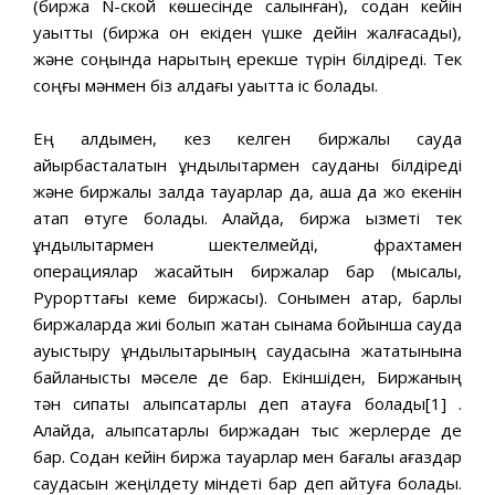
(биржа N-ской көшесінде салынған), содан кейін
уақытты (биржа он екіден үшке дейін жалғасады),
және соңында нарықтың ерекше түрін білдіреді. Тек
соңғы мәнмен біз алдағы уақытта іс болады.
Ең алдымен, кез келген биржалық сауда
айырбасталатын құндылықтармен сауданы білдіреді
және биржалық залда тауарлар да, ақша да жоқ екенін
атап өтуге болады. Алайда, биржа қызметі тек
құндылықтармен шектелмейді, фрахтамен
операциялар жасайтын биржалар бар (мысалы,
Рурорттағы кеме биржасы). Сонымен қатар, барлық
биржаларда жиі болып жатқан сынама бойынша сауда
ауыстыру құндылықтарының саудасына жататынына
байланысты мәселе де бар. Екіншіден, Биржаның
тән сипаты алыпсатарлық деп атауға болады[1] .
Алайда, алыпсатарлық биржадан тыс жерлерде де
бар. Содан кейін биржа тауарлар мен бағалы қағаздар
саудасын жеңілдету міндеті бар деп айтуға болады.