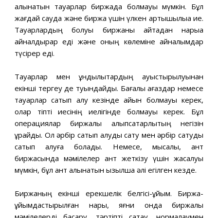
алынатын тауарлар биржада болмауы мүмкін. Бұл
жағдай сауда және биржа үшін үлкен артықшылыққа ие.
Тауарлардың болуы биржаны қайтадан нарыққа
айналдырар еді және оның көлеміне айналымдар
түсірер еді.
Тауарлар мен құндылықтардың ауыстырылуынан
екінші тергеу де туындайды. Бағалы қағаздар немесе
тауарлар сатып алу кезінде айқын болмауы керек,
олар тіпті иесінің иелігінде болмауы керек. Бұл
операциялар биржалық алыпсатарлықтың негізін
құрайды. Ол әрбір сатып алуды сату мен әрбір сатуды
сатып алуға болады. Немесе, мысалы, қант
биржасында мәмілелер қант жеткізу үшін жасалуы
мүмкін, бұл қант алынатын қызылша әлі егілген кезде.
Биржаның екінші ерекшелік белгісі-ұйым. Биржа-
ұйымдастырылған нарық, яғни онда биржалық
мәмілелерді басқару, тәртіпті сақтау, нормалаумен