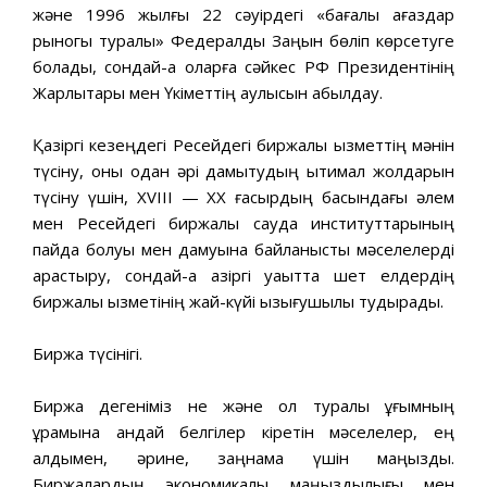
және 1996 жылғы 22 сәуірдегі «бағалы қағаздар
рыногы туралы» Федералдық Заңын бөліп көрсетуге
болады, сондай-ақ оларға сәйкес РФ Президентінің
Жарлықтары мен Үкіметтің қаулысын қабылдау.
Қазіргі кезеңдегі Ресейдегі биржалық қызметтің мәнін
түсіну, оны одан әрі дамытудың ықтимал жолдарын
түсіну үшін, XVIII — ХХ ғасырдың басындағы әлем
мен Ресейдегі биржалық сауда институттарының
пайда болуы мен дамуына байланысты мәселелерді
қарастыру, сондай-ақ қазіргі уақытта шет елдердің
биржалық қызметінің жай-күйі қызығушылық тудырады.
Биржа түсінігі.
Биржа дегеніміз не және ол туралы ұғымның
құрамына қандай белгілер кіретін мәселелер, ең
алдымен, әрине, заңнама үшін маңызды.
Биржалардың экономикалық маңыздылығы мен