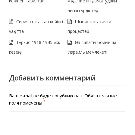
кеңінен таралған
мәдениетін дамытудағы
негізгі үрдістер
Сирия соғыстан кейінгі
Шығыстағы саяси
уақытта
процестер
Түркия 1918-1945 жж
Өз сипаты бойынша
кезеңі
Израиль мемлекеті
Добавить комментарий
Ваш e-mail не будет опубликован.
Обязательные
*
поля помечены