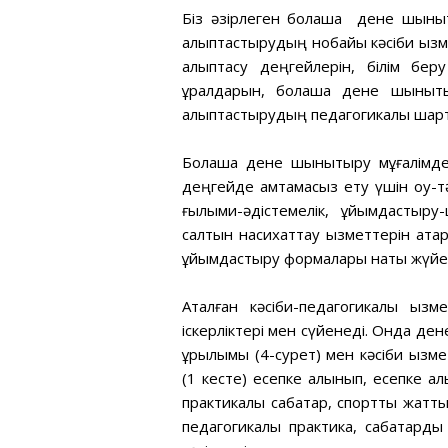
Біз әзірлеген болашақ дене шынықт
қалыптастырудың нобайы кәсіби қыз
қалыптасу деңгейлерін, білім беру
құралдарын, болашақ дене шынықты
қалыптастырудың педагогикалық шар
Болашақ дене шынықтыру мұғалімд
деңгейде қамтамасыз ету үшін оқу-т
ғылыми-әдістемелік, ұйымдастыру-ш
салтын насихаттау қызметтерін қат
ұйымдастыру формалары нақты жүйен
Аталған кәсіби-педагогикалық қыз
іскерліктері мен сүйенеді. Онда дене
құрылымы (4-сурет) мен кәсіби қыз
(1 кесте) есепке алынып, есепке алы
практикалық сабақтар, спорттық жат
педагогикалық практика, сабақтард