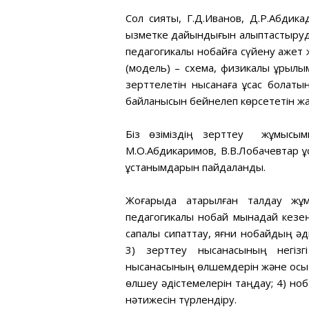
Сол сияқты, Г.Д.Иванов, Д.Р.Абдик
қызметке дайындығын қалыптастыруд
педагогикалық нобайға сүйену қаже
(модель) – схема, физикалық құрылы
зерттелетін нысанаға ұқсас болаты
байланысын бейнелеп көрсететін ж
Біз өзіміздің зерттеу жұмысымы
М.О.Абдикаримов, В.В.Лобачевтар ұ
ұстанымдарын пайдаландық.
Жоғарыда атқарылған талдау жұ
педагогикалық нобай мынадай кезең
сапалық сипаттау, яғни нобайдың әді
3) зерттеу нысанасының негізг
нысанасының өлшемдерін және осы ө
өлшеу әдістемелерін таңдау; 4) ноб
нәтижесін түрлендіру.