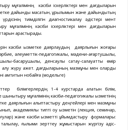
ыру мұғалімінің кәсіби іскерліктері мен дағдыларын
метке дайындық мақсатын, құрылымын және дайындықтың
 үрдісінің тиімділігін диагностикалау әдістері мент
ру мұғалімінің кәсіби іскерліктері мен дағдыларын
ттарын қарастырады.
ерін кәсіби қызметке даярлаудың даярлығын жоғары
әрбие, әлеуметтік-педагогикалық, мәдени-ағартушылық,
ылық-басқарушылық, денсаулық сақтау-салауатты өмір
ар алу жүру қажет. дағдыларының мазмұны мен оларды
і қамтитын нобайға (модельге)
меттер білімгерлердің 1-4 курстарда алатын білім,
 шынықтыру мұғалімінің кәсіби-педагогикалық қызметінің
метке даярлығын қалыптастыру деңгейлері мен мазмұны
нып, академиялық типті оқу қызметін (лекция, семинар,
тығулар) және кәсіби қызметті ұйымдастыру формалары:
ы талқылау, ғылыми зерттеу жұмыстарын жүргізу әдіс-