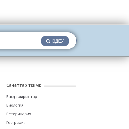
ІЗДЕУ
Санаттар тізімі:
Басқа тақырыптар
Биология
Ветеринария
География