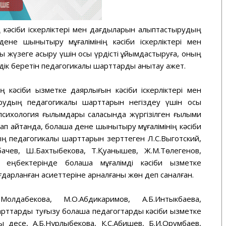
 кәсіби іскерліктері мен дағдыларын қалыптастырудың
дене шынықтыру мұғалімінің кәсіби іскерліктері мен
 жүзеге асыру үшін осы үрдісті ұйымдастыруға, оның
ік беретін педагогикалық шарттарды анықтау қажет.
ң кәсіби қызметке даярлығын кәсіби іскерліктері мен
рудың педагогикалық шарттарын негіздеу үшін осы
сихология ғылымдары саласында жүргізілген ғылыми
п айтқанда, болашақ дене шынықтыру мұғалімінің кәсіби
ң педагогикалық шарттарын зерттеген Л.С.Выготский,
бачев, Ш.Бахтыбекова, Т.Қуанышев, Ж.М.Төлегенов,
 еңбектерінде болашақ мұғалімді кәсіби қызметке
ғдарланған қасиеттеріне арналғаны жөн деп саналған.
олдабекова, М.О.Абдикаримов, А.Б.Интыкбаева,
арттарды туғызу болашақ педагогтарды кәсіби қызметке
 десе, А.Б.Нұрлыбекова, К.С.Абишев, Б.И.Орумбаев,