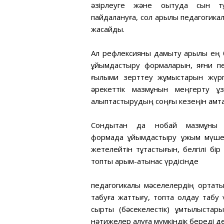
әзірлеуге және оқытуда сын т
пайдалануға, сол арқылы педагогикал
жасайды.
Ал рефлексияны дамыту арқылы ең б
ұйымдастыру формаларын, яғни пед
ғылыми зерттеу жұмыстарын жүргіз
әрекеттік мазмұнын меңгерту құ
қалыптастырудың соңғы кезеңін қамт
Сондықтан да нобай мазмұны
формада ұйымдастыру ұжым мүшелер
жетелейтін тұтастығын, белгілі б
топтық қарым-қатынас үрдісінде
педагогикалық мәселелердің ортақты
табуға жаттығу, топта қолдау табу ү
сыртқы (бәсекелестік) ұмтылыстары
нәтижелер алуға мүмкіндік береді д