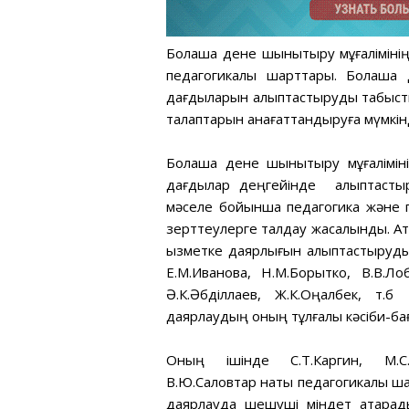
Болашақ дене шынықтыру мұғалімінің
педагогикалық шарттары. Болашақ 
дағдыларын қалыптастыруды табысты
талаптарын қанағаттандыруға мүмкінд
Болашақ дене шынықтыру мұғаліміні
дағдылар деңгейінде қалыптасты
мәселе бойынша педагогика және п
зерттеулерге талдау жасалынды. Ата
қызметке даярлығын қалыптастыруды
Е.М.Иванова, Н.М.Борытко, В.В.Ло
Ә.К.Әбділлаев, Ж.К.Оңалбек, т.б
даярлаудың оның тұлғалық кәсіби-ба
Оның ішінде С.Т.Каргин, М.С.М
В.Ю.Саловтар нақты педагогикалық ш
даярлауда шешуші міндет атқарады