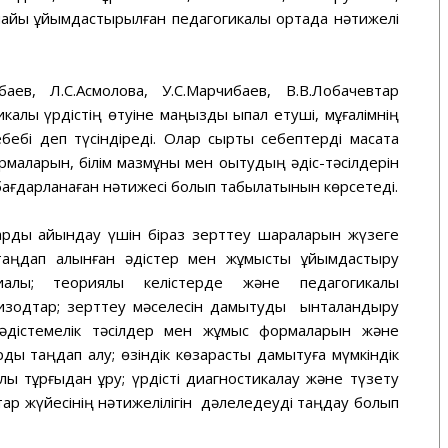
айы ұйымдастырылған педагогикалық ортада нәтижелі
аев, Л.С.Асмолова, У.С.Марчибаев, В.В.Лобачевтар
калық үрдістің өтуіне маңызды ықпал етуші, мұғалімнің
бебі деп түсіндіреді. Олар сыртқы себептерді мақсатқа
маларын, білім мазмұны мен оқытудың әдіс-тәсілдерін
бағдарланаған нәтижесі болып табылатынын көрсетеді.
рды айқындау үшін біраз зерттеу шараларын жүзеге
аңдап алынған әдістер мен жұмысты ұйымдастыру
лы; теориялық келістерде және педагогикалық
эпизодтар; зерттеу мәселесін дамытуды ынталандыру
 әдістемелік тәсілдер мен жұмыс формаларын және
ды таңдап алу; өзіндік көзқарасты дамытуға мүмкіндік
ық тұрғыдан құру; үрдісті диагностикалау және түзету
ар жүйесінің нәтижелілігін дәлеледеуді таңдау болып