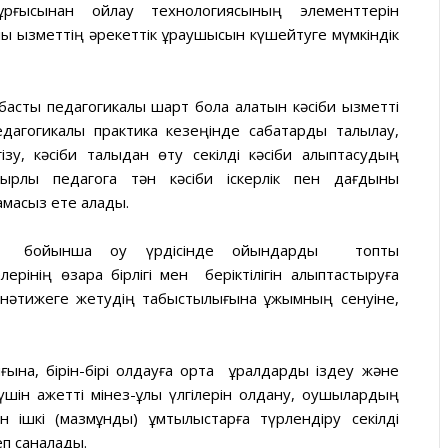
ұрғысынан ойлау технологиясының элементтерін
ық қызметтің әрекеттік құраушысын күшейтуге мүмкіндік
асты педагогикалық шарт бола алатын кәсіби қызметті
агогикалық практика кезеңінде сабақтарды талқылау,
у, кәсіби талқыдан өту секілді кәсіби қалыптасудың
зырлы педагогқа тән кәсіби іскерлік пен дағдыны
амасыз ете алады.
 бойынша оқу үрдісінде ойындарды топтық
інің өзара бірлігі мен беріктілігін қалыптастыруға
ір нәтижеге жетудің табыстылығына ұжымның сенуіне,
ғына, бірін-бірі қолдауға ортақ құралдарды іздеу және
шін қажетті мінез-құлық үлгілерін қолдану, оқушылардың
н ішкі (мазмұндық) ұмтылыстарға түрлендіру секілді
еп саналады.