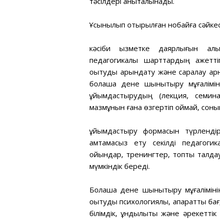
тәсілдері анықталынады.
Ұсынылып отырылған нобайға сәйкес 
кәсіби қызметке даярлығын қалып
педагогикалық шарттардың қажетт
оқытуды қарқындату және саралау 
болашақ дене шынықтыру мұғалімін
ұйымдастырудың (лекция, семинар
мазмұнын ғана өзгертіп қоймай, соным
ұйымдастыру формасын түрленді
қамтамасыз ету секілді педагоги
ойындар, тренингтер, топтық талдау,
мүмкіндік береді.
Болашақ дене шынықтыру мұғаліміні
оқытуды психологиялық, ақпараттық ба
білімдік, құндылықтық және әрекет