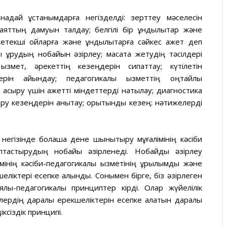
надай ұстанымдарға негізделді: зерттеу мәселесін
аяттың дамуын талдау; белгілі бір құндылықтар және
етекші ойларға және құндылықтарға сәйкес қажет деп
құрудың нобайын әзірлеу; мақсатқа жетудің тәсілдері
ызмет, әрекеттің кезеңдерін сипаттау; күтілетін
рін айқындау; педагогикалық қызметтің оңтайлы
сыру үшін қажетті міндеттерді нақтылау; диагностика
ру кезеңдерін анықтау; қорытынды кезең: нәтижелерді
егізінде болашақ дене шынықтыру мұғалімінің кәсіби
ыптастырудың нобайы әзірленеді. Нобайды әзірлеу
нің кәсіби-педагогикалық қызметінің құрылымдық және
шеліктері есепке алынды. Сонымен бірге, біз әзірлеген
лық-педагогикалық принциптер кірді. Олар жүйелілік
рлердің даралық ерекшеліктерін есепке алатын даралық
ксіздік принципі.