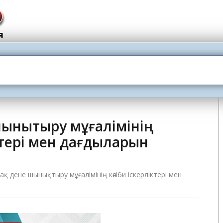
шынықтыру мұғалімінің
ктері мен дағдыларын
қ дене шынықтыру мұғалімінің кәсіби іскерліктері мен