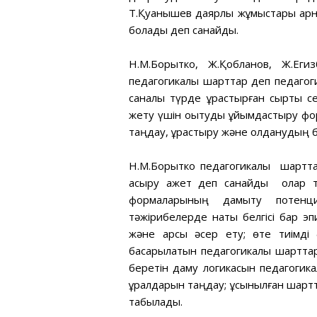
Т.Қуанышев даярлық жұмыстары арн
болады деп санайды.
Н.М.Борытко, Ж.Қобланов, Ж.Егизб
педагогикалық шарттар деп педагоги
саналы түрде құрастырған сыртқы се
жету үшін оқытуды ұйымдастыру фор
таңдау, құрастыру және қолданудың 
Н.М.Борытко педагогикалық шартта
асыру қажет деп санайды олар т
формаларының дамыту потенциа
тәжірибелерде нақты белгісі бар 
және қарсы әсер ету; өте тиімді
басқарылатын педагогикалық шарттар
беретін даму логикасын педагогикал
құралдарын таңдау; ұсынылған шартт
табылады.