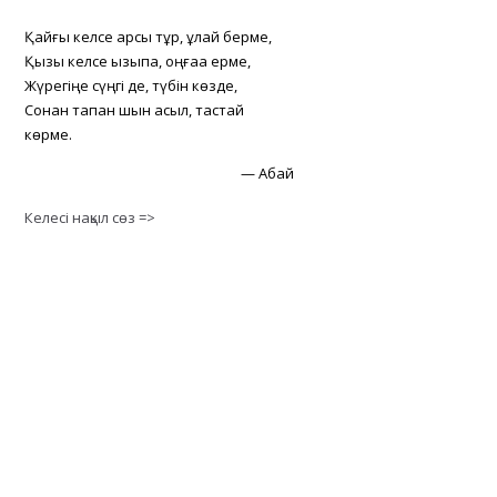
Қайғы келсе қарсы тұр, құлай берме,
Қызық келсе қызықпа, оңғаққа ерме,
Жүрегіңе сүңгі де, түбін көзде,
Сонан тапқан шын асыл, тастай
көрме.
—
Абай
Келесі нақыл сөз =>