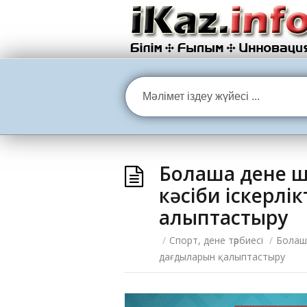
Болашақ дене 
кәсіби іскерлі
қалыптастыру
/
Спорт, дене тәрбиесі
/
Болаша
дағдыларын қалыптастыру