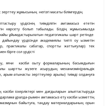
зерттеу жұмысының негізгі мақсаты білімгердің
тастыру үрдісінің тиімділігін қамтамасыз ететін
ігін көрсету болып табылады. Біздің жұмысымызда
арнайы ұйымдастырылатын педагогикалық шарт ретінде
 дайындау үрдісінде академиялық типті оқу қызметін
, практикалық сабақтар, спорттық жаттығулар) тек
ен бірге сол үрдісті
ру, яғни кәсіби оқыту формаларының басымдығын
калық шартты жүзеге асырудың механизмін(рөльдік
 қарым-қатынастық зерттеулер арқылы) тиімді қолдануға
ң кәсіби іскерліктері мен дағдыларын қалыптастыруда
ғдарлама құралда-рымен қамтамасыз ету кәсіби қызметтің
тік мазмұнын байытуға, таңдау материалдарының қорын