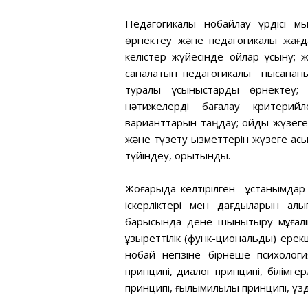
Педагогикалық нобайлау үрдісі мы
өрнектеу және педагогикалық жағд
келістер жүйесінде ойлар ұсыну; ж
саналатын педагогикалық нысананы 
туралы ұсыныстарды өрнектеу; қ
нәтижелерді бағалау критерийле
варианттарын таңдау; ойды жүзеге а
және түзету қызметтерін жүзеге асы
түйіндеу, қорытынды.
Жоғарыда келтірілген ұстанымдар н
іскерліктері мен дағдыларын қал
барысында дене шынықтыру мұғалімі
құзыреттілік (функ-циональды) ерек
нобай негізіне бірнеше психология
принципі, диалог принципі, білімге
принципі, ғылымилылық принципі, үзді