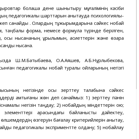
адыровтар болашақ дене шынықтыру мұғалімінің кәсіби
ың педагогикалық шарттарын анықтауда психологиялық-
т жеп санайды . Олардың тұжырымдарына сәйкес нобай
м, таңбалық форма, немесе формула түрінде берілген,
н, осы нысананың құрылымын, қасиеттерін және өзара
асанды нысана.
зда Ш.М.Бақтыбаева, О.А.Аяшев, А.Б.Нұрлыбекова,
сынған педагогикалық нобай туралы ойларының негізгі
мысының негізінде осы зерттеу талабына сәйкес
дерді қамтығаны жөн деп санаймыз: 1) зерттеу пәнін
снамалық негізін таңдау; 2) нобайдың міндеттерін қою;
і элементтері арасындағы байланысты дәйектеу,
лшемдердің өзгеруін бағалау критерийлерін анықтау,
айды педагогикалық эксприментте қолдану; 5) нобайлау